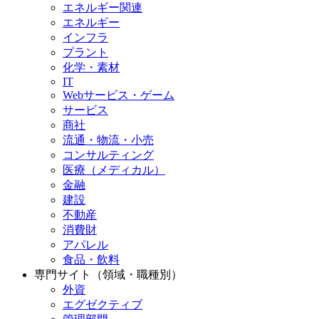
エネルギー関連
エネルギー
インフラ
プラント
化学・素材
IT
Webサービス・ゲーム
サービス
商社
流通・物流・小売
コンサルティング
医療（メディカル）
金融
建設
不動産
消費財
アパレル
食品・飲料
専門サイト（領域・職種別）
外資
エグゼクティブ