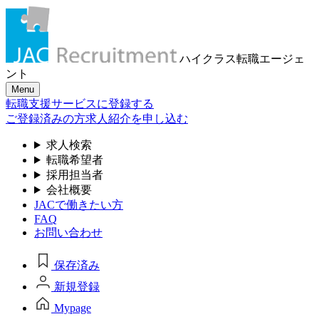
ハイクラス転職
エージェ
ント
Menu
転職支援サービスに登録する
ご登録済みの方
求人紹介を申し込む
求人検索
転職希望者
採用担当者
会社概要
JACで働きたい方
FAQ
お問い合わせ
保存済み
新規登録
Mypage