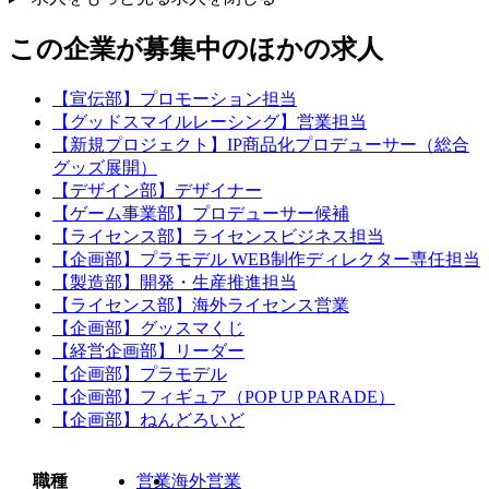
この企業が募集中のほかの求人
【宣伝部】プロモーション担当
【グッドスマイルレーシング】営業担当
【新規プロジェクト】IP商品化プロデューサー（総合
グッズ展開）
【デザイン部】デザイナー
【ゲーム事業部】プロデューサー候補
【ライセンス部】ライセンスビジネス担当
【企画部】プラモデル WEB制作ディレクター専任担当
【製造部】開発・生産推進担当
【ライセンス部】海外ライセンス営業
【企画部】グッスマくじ
【経営企画部】リーダー
【企画部】プラモデル
【企画部】フィギュア（POP UP PARADE）
【企画部】ねんどろいど
職種
営業
海外営業