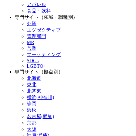
アパレル
食品・飲料
専門サイト（領域・職種別）
外資
エグゼクティブ
管理部門
MR
営業
マーケティング
SDGs
LGBTQ+
専門サイト（拠点別）
北海道
東北
北関東
横浜(神奈川)
静岡
浜松
名古屋(愛知)
京都
大阪
神戸(兵庫)