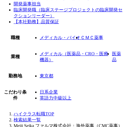
開発薬事担当
臨床開発職（臨床ステージプロジェクトの臨床開発セ
クションリーダー）
【本社勤務】品質保証
職種
メディカル・バイオ
ＣＭＣ薬事
メディカル（医薬品・CRO・医療
医薬
業種
機器）
品
勤務地
東京都
こだわり条
日系企業
件
英語力中級以上
ハイクラス転職TOP
検索結果一覧
Meiji Seika ファルマ株式会社：海外薬事（CMC薬事）