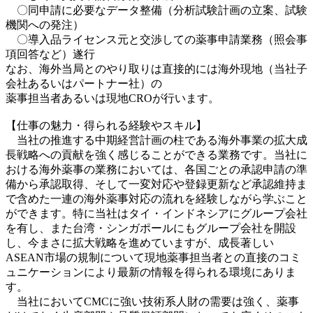
〇同申請に必要なデータ整備（分析試験計画の立案、試験
機関への発注）
〇導入品ライセンス元と交渉しての薬事申請業務（照会事
項回答など）遂行
なお、海外当局とのやり取りは直接的には海外現地（当社子
会社あるいはパートナー社）の
薬事担当者あるいは現地CROが行います。
【仕事の魅力・得られる経験やスキル】
当社の推進する中期経営計画の柱である海外事業の拡大成
長戦略への貢献を強く感じることができる業務です。当社に
おける海外薬事の業務においては、各国ごとの承認申請の準
備から承認取得、そして一変対応や登録更新など承認維持ま
で含めた一連の海外薬事対応の流れを経験しながら学ぶこと
ができます。特に当社はタイ・インドネシアにグループ会社
を有し、また台湾・シンガポールにもグループ会社を開設
し、今まさに拡大戦略を進めていますが、成長著しい
ASEAN市場の規制について現地薬事担当者との直接のコミ
ュニケーションにより最新の情報を得られる環境にありま
す。
当社においてCMCに強い技術系人財の需要は強く、薬事