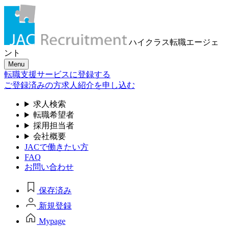
ハイクラス転職
エージェ
ント
Menu
転職支援サービスに登録する
ご登録済みの方
求人紹介を申し込む
求人検索
転職希望者
採用担当者
会社概要
JACで働きたい方
FAQ
お問い合わせ
保存済み
新規登録
Mypage