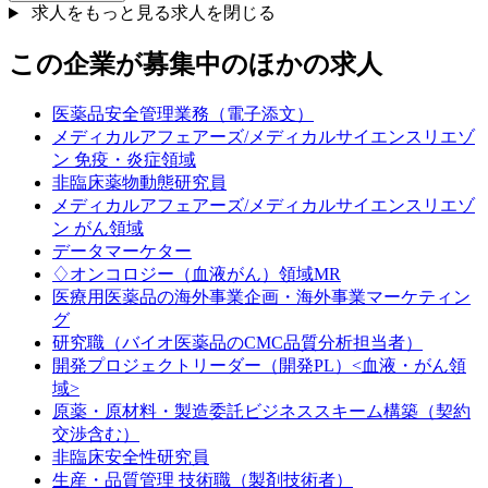
求人をもっと見る
求人を閉じる
この企業が募集中のほかの求人
医薬品安全管理業務（電子添文）
メディカルアフェアーズ/メディカルサイエンスリエゾ
ン 免疫・炎症領域
非臨床薬物動態研究員
メディカルアフェアーズ/メディカルサイエンスリエゾ
ン がん領域
データマーケター
♢オンコロジー（血液がん）領域MR
医療用医薬品の海外事業企画・海外事業マーケティン
グ
研究職（バイオ医薬品のCMC品質分析担当者）
開発プロジェクトリーダー（開発PL）<血液・がん領
域>
原薬・原材料・製造委託ビジネススキーム構築（契約
交渉含む）
非臨床安全性研究員
生産・品質管理 技術職（製剤技術者）