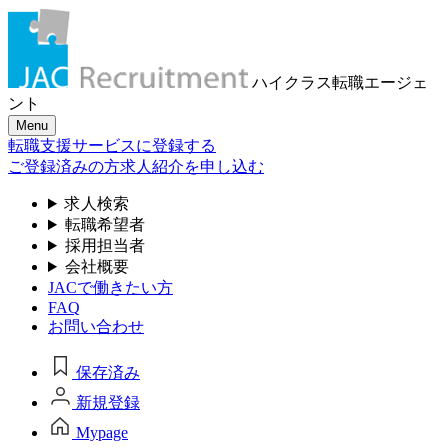
ハイクラス転職
エージェ
ント
Menu
転職支援サービスに登録する
ご登録済みの方
求人紹介を申し込む
求人検索
転職希望者
採用担当者
会社概要
JACで働きたい方
FAQ
お問い合わせ
保存済み
新規登録
Mypage