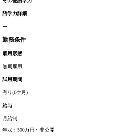
その他語学力
語学力詳細
ー
勤務条件
雇用形態
無期雇用
試用期間
有り(6ケ月)
給与
月給制
年収：500万円 ~ 非公開