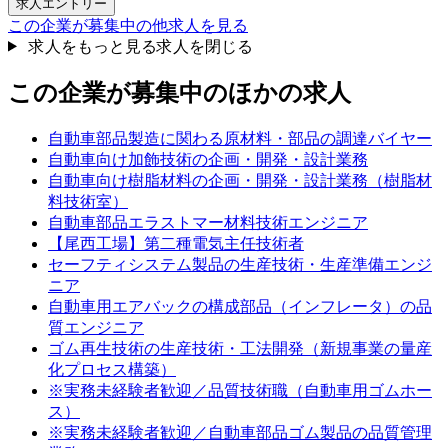
求人エントリー
この企業が募集中の他求人を見る
求人をもっと見る
求人を閉じる
この企業が募集中のほかの求人
自動車部品製造に関わる原材料・部品の調達バイヤー
自動車向け加飾技術の企画・開発・設計業務
自動車向け樹脂材料の企画・開発・設計業務（樹脂材
料技術室）
自動車部品エラストマー材料技術エンジニア
【尾西工場】第二種電気主任技術者
セーフティシステム製品の生産技術・生産準備エンジ
ニア
自動車用エアバックの構成部品（インフレータ）の品
質エンジニア
ゴム再生技術の生産技術・工法開発（新規事業の量産
化プロセス構築）
※実務未経験者歓迎／品質技術職（自動車用ゴムホー
ス）
※実務未経験者歓迎／自動車部品ゴム製品の品質管理