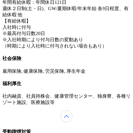
年間有給休暇：年間休日121日
週休２日制(土・日)、GW/夏期休暇/年末年始 各9日程度、有
給休暇 他
【有給休暇】
入社時に付与
※最高付与日数20日
※入社時期により付与日数の変動あり
（時期により入社時に付与されない場合もあり）
社会保険
雇用保険, 健康保険, 労災保険, 厚生年金
福利厚生
社内融資、社員持株会、健康管理センター、独身寮、各種リ
ゾート施設、医療施設等
受動喫煙対策