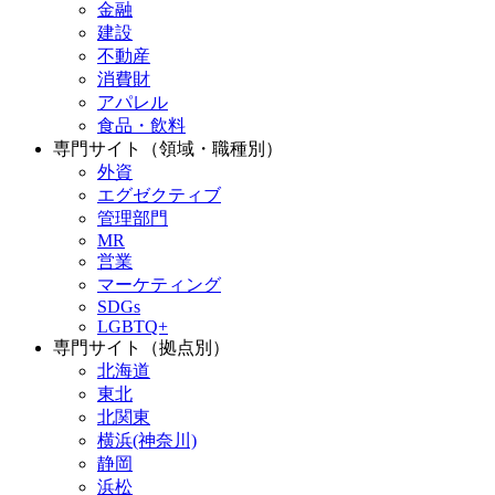
金融
建設
不動産
消費財
アパレル
食品・飲料
専門サイト（領域・職種別）
外資
エグゼクティブ
管理部門
MR
営業
マーケティング
SDGs
LGBTQ+
専門サイト（拠点別）
北海道
東北
北関東
横浜(神奈川)
静岡
浜松