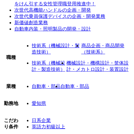
をけん引する女性管理職登用推進中！
次世代高機能ハンドルの企画・開発
次世代乗員保護デバイスの企画・開発業務
新価値創造業務
自動車内装・照明製品の開発・設計
技術系（機械設計・製
商品企画・商品開発
造技術）
（技術系）
職種
技術系（機械設
機械設計・機構設計・筐体設
計・製造技術）
計・メカトロ設計・装置設計
業種
自動車・部品
自動車・部品
勤務地
愛知県
こだわ
日系企業
り条件
英語力初級以上