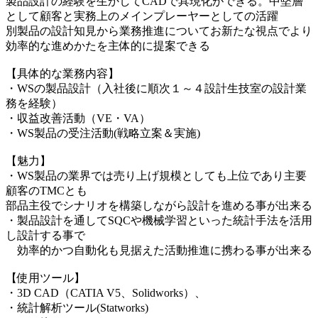
製品設計の経験を生かしてCADで具現化ができる。中堅層
として顧客と実務上のメインプレーヤーとしての活躍
別製品の設計知見から業務推進についてお新たな視点でより
効率的な進めかたを主体的に提案できる
【具体的な業務内容】
・WSの製品設計（入社後に順次１～４設計生技室の設計業
務を経験）
・収益改善活動（VE・VA）
・WS製品の受注活動(戦略立案＆実施)
【魅力】
・WS製品の業界では売り上げ規模としても上位であり主要
顧客のTMCとも
部品主役でシナリオを構築しながら設計を進める事が出来る
・製品設計を通してSQCや機械学習といった統計手法を活用
し設計する事で
効率的かつ自動化も見据えた活動推進に携わる事が出来る
【使用ツール】
・3D CAD（CATIA V5、Solidworks）、
・統計解析ツール(Statworks)