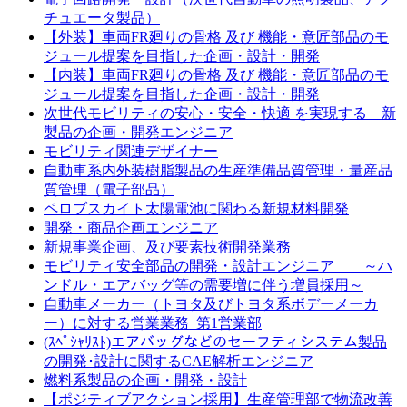
チュエータ製品）
【外装】車両FR廻りの骨格 及び 機能・意匠部品のモ
ジュール提案を目指した企画・設計・開発
【内装】車両FR廻りの骨格 及び 機能・意匠部品のモ
ジュール提案を目指した企画・設計・開発
次世代モビリティの安心・安全・快適 を実現する 新
製品の企画・開発エンジニア
モビリティ関連デザイナー
自動車系内外装樹脂製品の生産準備品質管理・量産品
質管理（電子部品）
ペロブスカイト太陽電池に関わる新規材料開発
開発・商品企画エンジニア
新規事業企画、及び要素技術開発業務
モビリティ安全部品の開発・設計エンジニア ～ハ
ンドル・エアバッグ等の需要増に伴う増員採用～
自動車メーカー（トヨタ及びトヨタ系ボデーメーカ
ー）に対する営業業務_第1営業部
(ｽﾍﾟｼｬﾘｽﾄ)エアバッグなどのセーフティシステム製品
の開発･設計に関するCAE解析エンジニア
燃料系製品の企画・開発・設計
【ポジティブアクション採用】生産管理部で物流改善