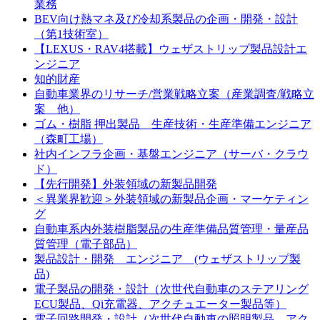
業務
BEV向け熱マネ及び冷却系製品の企画・開発・設計
（第1技術室）
【LEXUS・RAV4搭載】ウェザストリップ製品設計エ
ンジニア
知的財産
自動車業界のリサーチ/営業戦略立案（産業調査/戦略立
案 他）
ゴム・樹脂 押出製品 生産技術・生産準備エンジニア
（森町工場）
社内インフラ企画・基盤エンジニア（サーバ・クラウ
ド）
【先行開発】外装領域の新製品開発
＜異業界歓迎＞外装領域の新製品企画・マーケティン
グ
自動車系内外装樹脂製品の生産準備品質管理・量産品
質管理（電子部品）
製品設計・開発 エンジニア (ウェザストリップ製
品)
電子製品の開発・設計（次世代自動車のステアリング
ECU製品、Qi充電器、アクチュエーター製品等）
電子回路開発・設計（次世代自動車の照明製品、アク