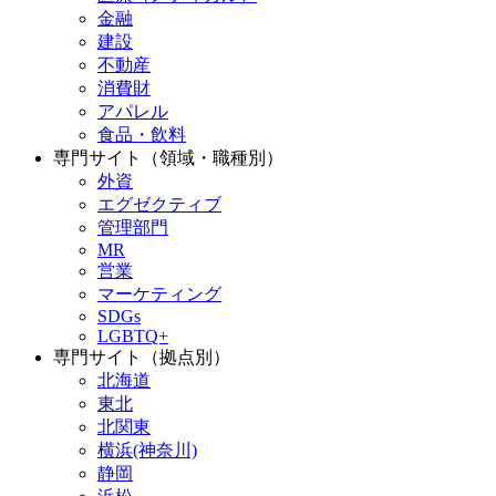
金融
建設
不動産
消費財
アパレル
食品・飲料
専門サイト（領域・職種別）
外資
エグゼクティブ
管理部門
MR
営業
マーケティング
SDGs
LGBTQ+
専門サイト（拠点別）
北海道
東北
北関東
横浜(神奈川)
静岡