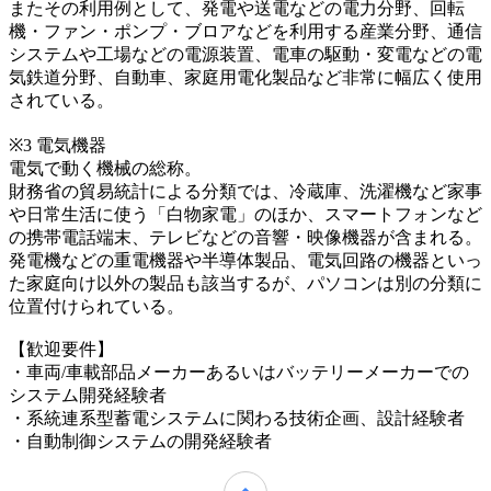
またその利用例として、発電や送電などの電力分野、回転
機・ファン・ポンプ・ブロアなどを利用する産業分野、通信
システムや工場などの電源装置、電車の駆動・変電などの電
気鉄道分野、自動車、家庭用電化製品など非常に幅広く使用
されている。
※3 電気機器
電気で動く機械の総称。
財務省の貿易統計による分類では、冷蔵庫、洗濯機など家事
や日常生活に使う「白物家電」のほか、スマートフォンなど
の携帯電話端末、テレビなどの音響・映像機器が含まれる。
発電機などの重電機器や半導体製品、電気回路の機器といっ
た家庭向け以外の製品も該当するが、パソコンは別の分類に
位置付けられている。
【歓迎要件】
・車両/車載部品メーカーあるいはバッテリーメーカーでの
システム開発経験者
・系統連系型蓄電システムに関わる技術企画、設計経験者
・自動制御システムの開発経験者