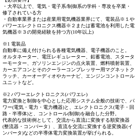
・大卒以上で、電気・電子系/制御系の学科・専攻を卒業・
修了されている方
・自動車業界または産業用電気機器業界にて、電装品※１や
パワーエレクトロニクス機器※２または蓄電池を利用した電
気機器※３の開発経験を持つ方(10年以上)
※1 電装品
自動車に備え付けられる各種電気機器、電子機器のこと。
オルタネーター、電圧レギュレーター、鉛蓄電池、スタータ
ーモーター、ガソリンエンジンの点火装置、燃料噴射装置、
カーエアコンとそのクーラーコンプレッサー用マグネットク
ラッチ、カーオーディオやカーナビ、エンジンコントロール
ユニットなど。
※2 パワーエレクトロニクス(パワエレ)
電力変換と制御を中心とした応用システム全般の技術で、パ
ワー(電気・電力・電力機器)と、エレクトロニクス(電子・回
路・半導体)と、コントロール(制御)を融合した分野。
代表的な技術例として、交流から直流に変換する順変換器
(整流器・コンバータ）、直流を交流に変換する逆変換器(イ
ンバータ)などの半導体電力変換装置が挙げられる。