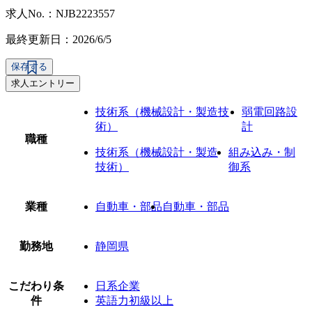
求人No.：NJB2223557
最終更新日：2026/6/5
保存する
求人エントリー
技術系（機械設計・製造技
弱電回路設
術）
計
職種
技術系（機械設計・製造
組み込み・制
技術）
御系
業種
自動車・部品
自動車・部品
勤務地
静岡県
こだわり条
日系企業
件
英語力初級以上