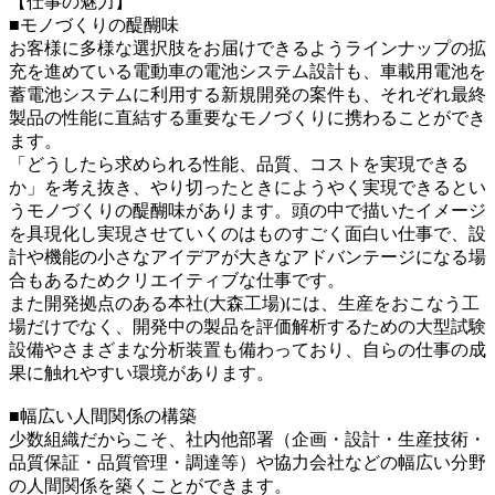
【仕事の魅力】
■モノづくりの醍醐味
お客様に多様な選択肢をお届けできるようラインナップの拡
充を進めている電動車の電池システム設計も、車載用電池を
蓄電池システムに利用する新規開発の案件も、それぞれ最終
製品の性能に直結する重要なモノづくりに携わることができ
ます。
「どうしたら求められる性能、品質、コストを実現できる
か」を考え抜き、やり切ったときにようやく実現できるとい
うモノづくりの醍醐味があります。頭の中で描いたイメージ
を具現化し実現させていくのはものすごく面白い仕事で、設
計や機能の小さなアイデアが大きなアドバンテージになる場
合もあるためクリエイティブな仕事です。
また開発拠点のある本社(大森工場)には、生産をおこなう工
場だけでなく、開発中の製品を評価解析するための大型試験
設備やさまざまな分析装置も備わっており、自らの仕事の成
果に触れやすい環境があります。
■幅広い人間関係の構築
少数組織だからこそ、社内他部署（企画・設計・生産技術・
品質保証・品質管理・調達等）や協力会社などの幅広い分野
の人間関係を築くことができます。