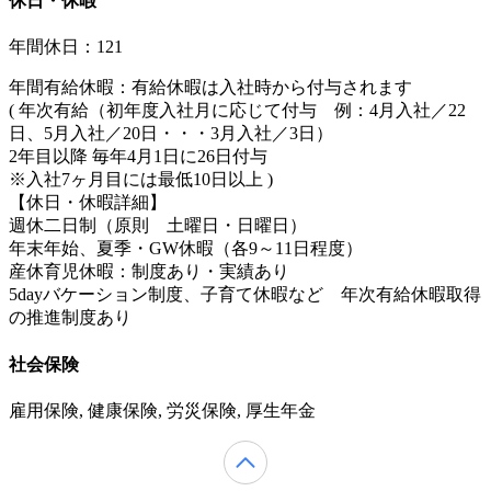
休日・休暇
年間休日：121
年間有給休暇：有給休暇は入社時から付与されます
( 年次有給（初年度入社月に応じて付与 例：4月入社／22
日、5月入社／20日・・・3月入社／3日）
2年目以降 毎年4月1日に26日付与
※入社7ヶ月目には最低10日以上 )
【休日・休暇詳細】
週休二日制（原則 土曜日・日曜日）
年末年始、夏季・GW休暇（各9～11日程度）
産休育児休暇：制度あり・実績あり
5dayバケーション制度、子育て休暇など 年次有給休暇取得
の推進制度あり
社会保険
雇用保険, 健康保険, 労災保険, 厚生年金