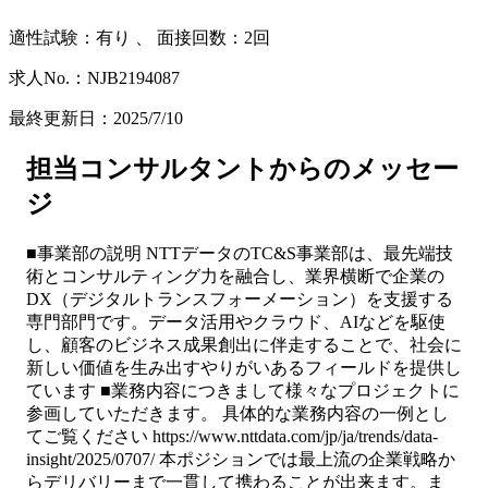
適性試験：
有り
、
面接回数：2回
求人No.：NJB2194087
最終更新日：2025/7/10
担当コンサルタントからのメッセー
ジ
■事業部の説明 NTTデータのTC&S事業部は、最先端技
術とコンサルティング力を融合し、業界横断で企業の
DX（デジタルトランスフォーメーション）を支援する
専門部門です。データ活用やクラウド、AIなどを駆使
し、顧客のビジネス成果創出に伴走することで、社会に
新しい価値を生み出すやりがいあるフィールドを提供し
ています ■業務内容につきまして様々なプロジェクトに
参画していただきます。 具体的な業務内容の一例とし
てご覧ください https://www.nttdata.com/jp/ja/trends/data-
insight/2025/0707/ 本ポジションでは最上流の企業戦略か
らデリバリーまで一貫して携わることが出来ます。ま