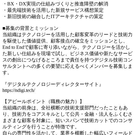
・BX・DX実現の仕組みづくりと推進障壁の解消
・最先端技術を活用した新規サービス構想策定
・新旧技術の融合したITアーキテクチャの策定
■募集の背景とミッション
当組織はテクノロジーを活用した顧客変革のリードと技術力
を駆使した価値提供、顧客接点の確立をミッションとし、
End to Endで顧客に寄り添いながら、テクノロジーを活かし
た新しい仕組みを現場で試し、ビジネス価値や新たなサービ
スの創出につなげるところまで責任を持つデジタル技術コン
サルタントへの多くの要望に応えるべくメンバーを募集しま
す。
『デジタルテクノロジーディレクターサイト』
https://ndigi.tech/
【アピールポイント（職務の魅力）】
当組織の前身は、全社横断の技術支援部門だったこともあ
り、技術力をコアスキルとして公共・金融・法人をふくむさ
まざまな顧客を対象に、短いスパンで技術カットでのコンサ
ルティングを行うことが特徴です。
自らの専門性を活かして、業界を横断した幅広いフィールド