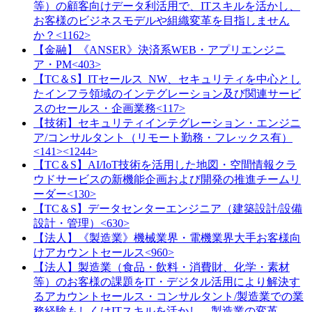
等）の顧客向けデータ利活用で、ITスキルを活かし、
お客様のビジネスモデルや組織変革を目指しません
か？<1162>
【金融】《ANSER》決済系WEB・アプリエンジニ
ア・PM<403>
【TC＆S】ITセールス_NW、セキュリティを中心とし
たインフラ領域のインテグレーション及び関連サービ
スのセールス・企画業務<117>
【技術】セキュリティインテグレーション・エンジニ
ア/コンサルタント（リモート勤務・フレックス有）
<141><1244>
【TC＆S】AI/IoT技術を活用した地図・空間情報クラ
ウドサービスの新機能企画および開発の推進チームリ
ーダー<130>
【TC＆S】データセンターエンジニア（建築設計/設備
設計・管理）<630>
【法人】《製造業》機械業界・電機業界大手お客様向
けアカウントセールス<960>
【法人】製造業（食品・飲料・消費財、化学・素材
等）のお客様の課題をIT・デジタル活用により解決す
るアカウントセールス・コンサルタント/製造業での業
務経験もしくはITスキルを活かし、製造業の変革