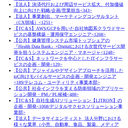
【法人】決済代行および周辺サービス拡大、付加価値
向上に向けた戦略/企画/営業担当<343>
【法人】事業創出、マーケティングコンサルタント
（CX領域）<1251>
【TC＆S】AWS/GCPを用いた自社地図系クラウドサー
ビスの基盤構築・運用保守エンジニア<1268>
【公共】健康管理システム市場トップシェアの
『Health Data Bank』×Digitalにおける次世代サービス開
発を担うシステムエンジニア・マネージャ<1248>
【TC＆S】ネットワークを中心としたITインフラサー
ビスの企画・開発<129>
【公共】アジャイルやデザインアプローチを活用した
toC向けモバイルサービスの企画・開発エンジニア
<189/テレコム・ユーティリティ事業本部>
【公共】社会インフラを支える防衛領域のアプリケー
ション開発・PM／PL候補<488>
【TC＆S】自社生成AIソリューション【LITRON】の
企画・開発<1068/デジタルサクセスソリューション事
業部>
【法人】データサイエンティスト_法人分野における
様々な業界（小売、自動車、食品、製薬、メディア