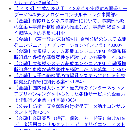
サルティング事業部>
【TC＆S】生成AIを活用しCX変革を実現する開発リー
ダー<1349/テクノロジーコンサルティング事業部>
【金融】保険ITビジネス事業部において、事業部戦略
の立案や事業部横断施策の推進など、事業部経営を担
う戦略人財の募集<1414>
【金融】《若手歓迎/未経験可》金融分野のシステム開
発エンジニア（アプリケーション/インフラ）<3300>
【金融】大規模システム基盤エンジニア/PM_金融系横
断組織で多様な基盤案件を経験したい方募集！<1363>
【金融】大規模システム基盤エンジニア/PM_金融系横
断組織で多様な基盤案件を経験したい方募集！<1363>
【金融】大手金融機関の市場系システムにおける新規
開発及び保守に関わる案件<1284>
【金融】国内最大シェア・最先端のインターネット／
アプリバンキングを中心とした各種サービスの企画お
よび銀行／企業向け営業<363>
【公共】防衛・安全保障向け衛星データ活用コンサル
タント営業<243>
【金融】金融業界（銀行、保険、カード等）向けAI＆
データ活用コンサルタント／データサイエンティスト