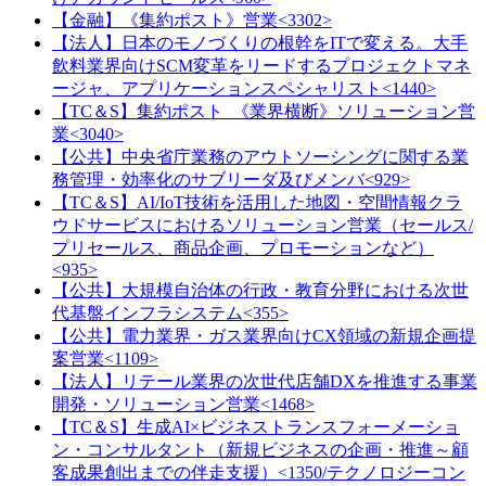
【金融】《集約ポスト》営業<3302>
【法人】日本のモノづくりの根幹をITで変える。大手
飲料業界向けSCM変革をリードするプロジェクトマネ
ージャ、アプリケーションスペシャリスト<1440>
【TC＆S】集約ポスト_《業界横断》ソリューション営
業<3040>
【公共】中央省庁業務のアウトソーシングに関する業
務管理・効率化のサブリーダ及びメンバ<929>
【TC＆S】AI/IoT技術を活用した地図・空間情報クラ
ウドサービスにおけるソリューション営業（セールス/
プリセールス、商品企画、プロモーションなど）
<935>
【公共】大規模自治体の行政・教育分野における次世
代基盤インフラシステム<355>
【公共】電力業界・ガス業界向けCX領域の新規企画提
案営業<1109>
【法人】リテール業界の次世代店舗DXを推進する事業
開発・ソリューション営業<1468>
【TC＆S】生成AI×ビジネストランスフォーメーショ
ン・コンサルタント（新規ビジネスの企画・推進～顧
客成果創出までの伴走支援）<1350/テクノロジーコン