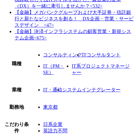
（DX）を一緒に牽引しませんか？<532>
【金融】メガバンクグループおよび大手証券・信託銀
行と新たなビジネスを創る！ DX企画・営業・サービ
スデザイン <47>
【金融】決済インフラシステムの顧客営業・新規シス
テム企画<675>
コンサルティング
ITコンサルタント
職種
IT（PM・
IT系プロジェクトマネージ
SE）
ャー
業種
IT・通信
システムインテグレーター
勤務地
東京都
こだわり条
日系企業
件
英語力不問