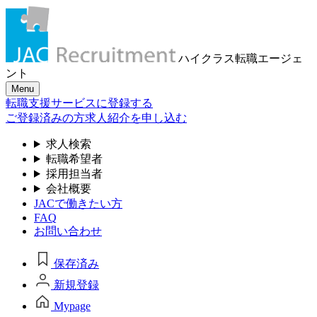
ハイクラス転職
エージェ
ント
Menu
転職支援サービスに登録する
ご登録済みの方
求人紹介を申し込む
求人検索
転職希望者
採用担当者
会社概要
JACで働きたい方
FAQ
お問い合わせ
保存済み
新規登録
Mypage