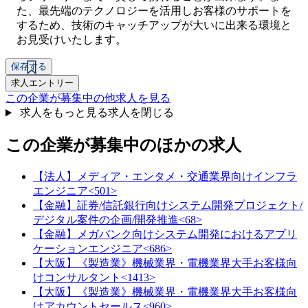
た、最先端のテクノロジーを活用しお客様のサポートを
するため、技術のキャッチアップが大いに出来る環境と
お見受けいたします。
保存する
求人エントリー
この企業が募集中の他求人を見る
求人をもっと見る
求人を閉じる
この企業が募集中のほかの求人
【法人】メディア・エンタメ・交通業界向けインフラ
エンジニア<501>
【金融】証券/信託銀行向けシステム開発プロジェクト/
デジタル案件の企画/開発推進<68>
【金融】メガバンク向けシステム開発におけるアプリ
ケーションエンジニア<686>
【大阪】《製造業》機械業界・電機業界大手お客様向
けコンサルタント<1413>
【大阪】《製造業》機械業界・電機業界大手お客様向
けアカウントセールス<960>