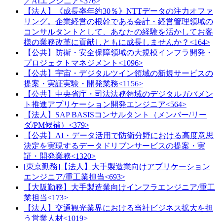
／AIエンジニア<376>
【法人】《成長率年約30％》NTTデータの注力オファ
リング。企業経営の根幹である会計・経営管理領域の
コンサルタントとして、あなたの経験を活かしてお客
様の業務改革に貢献しともに成長しませんか？<164>
【公共】防衛・安全保障領域の大規模インフラ開発・
プロジェクトマネジメント<1096>
【公共】宇宙・デジタルツイン領域の新規サービスの
提案・実証実験・開発業務<1156>
【公共】中央省庁・司法法務領域のデジタルガバメン
ト推進アプリケーション開発エンジニア<564>
【法人】SAP BASISコンサルタント（メンバー/リー
ダ/PM候補）<379>
【公共】AI・データ活用で防衛分野における高度意思
決定を実現するデータドリブンサービスの提案・実
証・開発業務<1320>
[東京勤務]【法人】大手製造業向けアプリケーション
エンジニア/重工業担当<693>
【大阪勤務】大手製造業向けインフラエンジニア/重工
業担当<173>
【法人】交通観光業界における当社ビジネス拡大を担
う営業人材<1019>