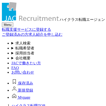
ハイクラス転職
エージェン
Menu
転職支援サービスに登録する
ご登録済みの方
求人紹介を申し込む
求人検索
転職希望者
採用担当者
会社概要
JACで働きたい方
FAQ
お問い合わせ
保存済み
新規登録
Mypage
ハイクラス転職TOP