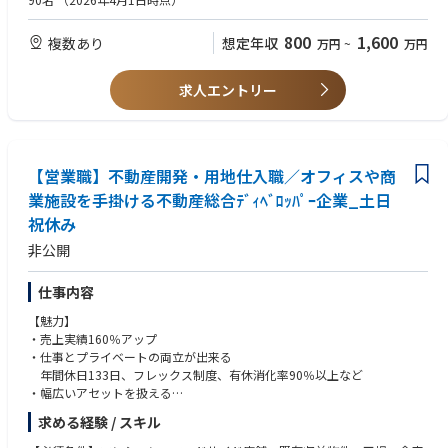
・テクノロジーやスキル向上のための豊富なグローバルリソースの活用
ese
【業務内容】
・全ての社員のキャリアを支援するキャリアアドバイザー制度
800
1,600
複数あり
想定年収
万円
~
万円
サステナビリティ領域でのクライアントの課題解決をミッションに、要件
・風通しが良く、チームワークで仕事を進められる環境
■歓迎条件 ：
定義から設計までを担当し、クライアントからの要望をヒアリングしなが
クライメート／エネルギー業界における経験
らイニシアチブをとって推進いただきます。
＊＊
エンタープライズ向けサービスのプロダクトマネジメント経験
求人エントリー
・エンタープライズを中心とした顧客の企業価値を高めるためのプロダク
プロダクトオーナーとして立上げ〜グロースまでリードしてきた経験
ト理解、開発提案
アバナードには、あなたがお持ちの優れた知見を遺憾なく発揮できる環境
ITコンサルティングの経験
・顧客や市場などのニーズ把握、関連制度の動向把握
だけではなく、先進的な技術を活用した新たな経験やテクノロジーに対す
SIプロジェクトマネジメント経験
・課題特定、要件定義、優先度設定、プロダクトロードマップ策定
る強い情熱を満たすことができるトレーニングプログラムなど、プロフェ
システム運用をリードした経験
・プロジェクトスコープのコントロール
【営業職】不動産開発・用地仕入職／オフィスや商
ッショナルとしての更なる成長を遂げることができる数多くの機会が存在
ソフトウェアエンジニアリングの経験
・顧客とWin-Winの関係を構築する提案、コミュニケーション
します。
画面設計、DB設計の経験
業施設を手掛ける不動産総合ﾃﾞｨﾍﾞﾛｯﾊﾟｰ企業_土日
・エンジニア、デザイナ、セールス、CXOなど内部ステークホルダとの調
祝休み
整業務
アバナードは、インクルージョン＆ダイバーシティ（I&D）の文化の醸成
に力を注ぎ、この多様性を通じて、革新性や創造性を培い、クライアント
非公開
■開発環境：
や社会に貢献しています。豊富な経験を持つ60,000人以上のプロフェッシ
・バックエンド：PHP（一部Python）
ョナルが世界中におり、相互に協力しながらプロジェクトを遂行するチー
仕事内容
・フレームワーク：Laravel
ムワークのカルチャーの中で、継続的に学ぶことができるトレーニングプ
・フロントエンド：Vue.js
ログラムやキャリアアドバイザー制度を活用しながら、新たなキャリアを
【魅力】
・データベース：MySQL
進んでいただくことができます。
・売上実績160％アップ
・インフラ：AWS、Docker
・仕事とプライベートの両立が出来る
・デプロイ/ビルド：GitHub
チームワーク、新たなテクノロジーの習得を通じて、クライアントの問題
年間休日133日、フレックス制度、有休消化率90％以上など
・コミュニケーション：Slack、Asana、Gather、Notion
解決に応えるアバナードは、その先で私達の仕事の結果、人の働き方、コ
・幅広いアセットを扱える
ミュニケーションやコラボレーションなど真のヒューマンインパクトをも
・仕入れから出口まで一気通貫etc...
求める経験 / スキル
■私たちが大切にしている価値観
たらせることができるかを原動力に日々活躍しています。
・持続可能な未来のために強い信念と情熱を持ち、その未来の実現に必要
【億単位の事業を動かす】 土地のポテンシャルを見抜く目利きと、総合的