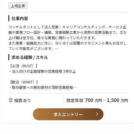
上場企業
仕事内容
コンサルタントとして法人営業・キャリアコンサルティング、サービス企
画や業務フロー設計・構築、営業戦略立案から実際の営業活動まで、立ち
上げ期は全方位、様々な業務に携わっていただきます。
また事業・組織拡大に伴い、ゆくゆくは部署のマネジメント等もお任せし
ていく可能性がございます。
求める経験 / スキル
ご経験に応じて、下記全てをお任せいたします。まずは面接の中で擦り合
わせさせてください。
【必須（MUST）】
・法人向けの企画提案の営業経験 3年以上
▼リクルーティングコンサルタント業務
【歓迎（WANT）】
・担当領域の戦略策定
・既存顧客への無形商材の深耕営業経験
・企業様の採用要件のヒアリング、採用活動のコンサルティング
・HR業界、IT業界での業務経験
・求職者様の集客に向けた施策立案・推進
・採用関連の業務知識
700
1,500
複数あり
想定年収
万円
~
万円
・企業様への求職者様のご推薦〜内定承諾までの一連のフォロー
・プロジェクトリーダー経験
・入社前後のフォローアップ
・組織マネジメント経験
求人エントリー
・業務プロセスの設計・構築経験
▼キャリアコンサルタント業務
・新規事業開発、マーケティングの経験
・条件に合致する人材のサーチ業務、面談
【求める人物像】