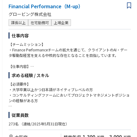
Financial Performance（M-up）
グロービング株式会社
課長以上
在宅勤務可
上場企業
仕事内容
【チームミッション】
・Finance Performanceチームの拡大を通じて、クライアントのAI・デー
タ駆動型経営を支える中核的な存在となることを目指しています。
【仕事内容】
・AI&データ駆動型経営基盤の確立を主戦場にした、クライアントに対す
求める経験 / スキル
る以下の貢献
経営管理/KPI：KPIを用いた経営課題の可視化。経営/事業戦略のKPIへの
【必須要件】
落とし込み
・大学卒業以上かつ日本語がネイティブレベルの方
データ分析：データ分析ケイパビリティの獲得。管理会計、予実管理の
・コンサルティングファームにおいてプロジェクトマネジメントポジショ
刷新。データ利活用の業務化。
ンの経験がある方
データ分析基盤：構造化データ/非構造化データの統合、外部データの
取り込み。AI＋データ分析基盤の構築
※下記いずれかに該当する方
従業員数
・JI（Joint Initiatve）としてのクライアントとの共同事業
・大手外資ファーム（MBB、アクセンチュア、Big4など）において、経営
・PI（Principal Investment）の投資先企業のCXO等派遣
管理・FP&A領域の戦略コンサルティングに従事されてこられた皆様
273名
（連結/2025年5月31日現在）
・CFOアジェンダにおけるInsightの発信
・財務会計/管理会計領域のERP/BI導入のプロジェクトに関わってこられ
・動的平衡マネジメントの開発（オファリング化~PJでの実践~将来の海外
た皆様
1,300
3,000
大阪府