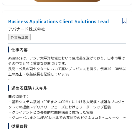
■サイバーセキュリティ業界：現状の課題と今後の展望
【現状の課題】
・攻撃の高度化・産業化：ランサムウェアやサプライチェーン攻撃、生成
AIの悪用により攻撃は低コスト・高頻度化。単体製品では限界があり、侵
Business Applications Client Solutions Lead
入前提の検知・対応力が競争力を左右。
アバナード株式会社
・クラウド前提で統制が不足：境界型防御だけでは不十分となり、ID/権
限、ログ、設定不備を起点とするリスクが増大。技術とガバナンスの再設
外資系企業
計が必要。
・規制/顧客要求で説明責任が拡大：規制対応や取引先要求、開示厳格化
仕事内容
により、実施内容と水準を説明できる体制が不可欠。セキュリティは経営
管理テーマへ。
Avanadeは、アジア太平洋地域において急成長を遂げており、日本市場は
・人材不足と運用疲弊：アラート過多、ツール乱立、属人化でSOC運用が
その中でも特に重要な位置づけです。
疲弊。プロセス・自動化・組織設計を含む運用モデル刷新が急務。
民間・公共の両セクターにおいて高いプレゼンスを誇り、例年10‐30%以
上の売上・収益成長を記録しています。
【今後の展望（成長領域）
・侵入前提のレジリエンス設計：防御に加え、侵害時の判断・復旧・再発
その中でも「Business Applications」は最も急成長しているソリューショ
求める経験 / スキル
防止までをBCP/DRと統合。
ン領域であり、著しい成長を遂げています。
・ゼロトラストの実装・定着：ID起点に端末・ネットワーク・データ・ロ
Avanadeでは、成果創出と結果重視の姿勢を持つリーダーを日本市場にお
■必須要件：
グを一貫設計し、運用改善まで担う力が重要。
迎えし、さらなる成長を牽引していただきたいと考えています。
・基幹システム領域（ERPまたはCRM）における大規模・複雑なプロジェ
・KPI化と自動化の加速：MTTD/MTTR等を可視化し、SOARや生成AIで標
クトでの提案～デリバリーフェーズにおけるリーダーシップ経験
準化・省力化。セキュリティは工学化へ。
本ポジションは、日本市場におけるBusiness Applications領域の統括責任
・クライアントとの長期的な関係構築に成功した実績
・サプライチェーン/グローバル対応：委託先を含む統制と多国籍規制対
者として、以下のソリューションを対象に事業戦略の策定・実行を担って
・グローバルまたはAPACレベルでの英語でのビジネスコミュニケーショ
応が前提となり、企業間連携と標準化が進展。
いただきます
ン経験
従業員数
・Dynamics 365 CE（CRM）および関連アプリケーション