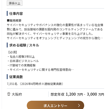
ォーカス
課長以上
・「今の待遇に満足しているが、このままでいいか不安・身動きが取れな
い…」
仕事内容
→待遇を維持/向上させつつ、AI・変革ノウハウを身に着け、今後の強み
を獲得
■職務概要
サイバーセキュリティやガバナンスの強化の重要性が高まっている社会情
勢に鑑みて、該当領域の課題を国内発のコンサルティングファームである
同社が解決すべく、サイバーセキュリティ事業を立ち上げました。
サイバーセキュリティをオフェンシブとディフェンシブの双方から強化
し、あらゆる業界のリーディングカンパニーの成長に最も貢献するという
求める経験 / スキル
ミッションの実現を担っていただきます。
【必須】
■職務内容
・社会人経験3年以上
クライアントが直面する、サイバーセキュリティに関するリスクの把握か
・日本語ビジネスレベル
ら戦略構築、実行支援までのご支援を一気通貫で行っていただきます。
・IT領域での実務経験
・サイバーセキュリティに関する専門性習得意向
■プロジェクト事例
従業員数
リスク把握・評価：セキュリティ・リスクアセスメント、セキュリティリ
【歓迎】
スクの可視化、脆弱性診断・ペネトレーションテスト・TLTP実施 等
・EH/CISSP/OSCP/OSWE/CRTO/GPEN/CCSP/
7,551名
（2026年4月時点※連結従業員数）
セキュリティ戦略立案： セキュリティ高度化施策の企画、戦略実現ロード
・AWS Security/CCNP Security 等サイバーセキュリティに関する資格保有
マップの策定 等
・CISA/CISM/CRISC 等情報セキュリティやITリスクマネジメントに関する
1,200
3,000
大阪府
想定年収
万円
~
万円
セキュリティ強化・運用・改善支援：セキュリティガバナンス強化、レッ
資格保有
ドチーム演習の実行、IR/CSIRT/SOC運用、ネットワーク・クラウド・O
・サイバーセキュリティ戦略・ポリシー策定やガバナンス体制整備の支援
S・ミドルウェアセキュリティ設計支援 等
経験
求人エントリー
・セキュリティ製品の導入・運用経験、CSIRT/SOC業務の経験