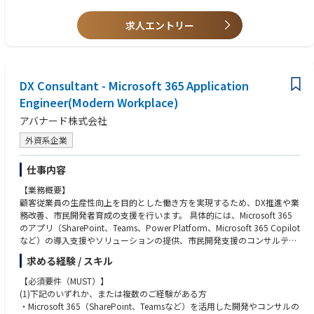
求人エントリー
DX Consultant - Microsoft 365 Application
Engineer(Modern Workplace)
アバナード株式会社
外資系企業
仕事内容
【業務概要】
顧客従業員の生産性向上を目的とした働き方を実現するため、DX推進や業
務改善、市民開発者育成の支援を行います。 具体的には、Microsoft 365
のアプリ（SharePoint、Teams、Power Platform、Microsoft 365 Copilot
など）の導入支援やソリューションの提供、市民開発支援のコンサルティ
ングを実施いたします。
求める経験 / スキル
【Microsoft 365とは】
【必須要件（MUST）】
Microsoft 365 とは、Microsoft が提供している、ユーザーがより多くのこ
(1)下記のいずれか、または複数のご経験がある方
とを達成できるように、革新的な Office アプリ、インテリジェントなクラ
・Microsoft 365（SharePoint、Teamsなど）を活用した開発やコンサルの