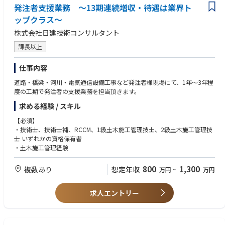
学べます
発注者支援業務 ～13期連続増収・待遇は業界ト
・設備改修では、建築設備のみで完結する案件を主担当として裁量高く設
ップクラス～
計 ・図面作成ソフトや社内標準の活用で効率化を徹底。
株式会社日建技術コンサルタント
※月の残業はおおむね20時間程度
※官庁物件の電気設備設計に携わってきた方を特に歓迎します。中途採用
課長以上
募集要項の冊子をご用意しておりますので、選考時にお渡しします。地域
の暮らしを支える案件で、設計者としての手応えを実感してください。
仕事内容
道路・橋梁・河川・電気通信設備工事など発注者様現場にて、1年～3年程
度の工期で発注者の支援業務を担当頂きます。
求める経験 / スキル
【必須】
・技術士、技術士補、RCCM、1級土木施工管理技士、2級土木施工管理技
士 いずれかの資格保有者
・土木施工管理経験
800
1,300
複数あり
想定年収
万円
~
万円
求人エントリー