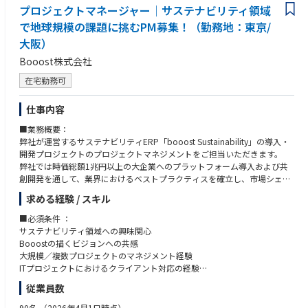
【3】セキュリティ運用支援
プロジェクトマネージャー│サステナビリティ領域
CSIRT／SOCなどの運用支援
③ビジネスレベルの日本語 （JLPT: N1程度）スキル
で地球規模の課題に挑むPM募集！（勤務地：東京/
セキュリティシステム運用の改善支援
大阪）
【4】デリバリー管理
Booost株式会社
ステークホルダーとの合意形成・報告
在宅勤務可
計画策定、進捗・コスト管理
メンバー支援、リスク管理
仕事内容
【5】プロジェクト管理
■業務概要：
チームメンバーの管理（課題・労務など）
弊社が運営するサステナビリティERP「booost Sustainability」の導入・
プロジェクト遂行の最適化
開発プロジェクトのプロジェクトマネジメントをご担当いただきます。
弊社では時価総額1兆円以上の大企業へのプラットフォーム導入および共
【6】提案活動
創開発を通して、業界におけるベストプラクティスを確立し、市場シェア
営業との協働による提案書作成
の急速な拡大を目指しています。
クライアントへのプレゼンテーション
求める経験 / スキル
本ポジションでは、導入・開発プロジェクトをプロジェクトマネージャー
として推進すると同時に、そこで確立されたベストプラクティスをプロダ
■必須条件 ：
クトに反映させるプロダクトマネージャーとしての役割も担っていただき
【アバナードで働くことの魅力】
サステナビリティ領域への興味関心
ます。
・マイクロソフトテクノロジーを活用したソリューションを展開するリー
Booostの描くビジョンへの共感
ディングカンパニーで働くこと
大規模／複数プロジェクトのマネジメント経験
■業務詳細：
・19度目のマイクロソフト グローバル SI パートナー アワードを受賞（20
ITプロジェクトにおけるクライアント対応の経験
【プロダクト】
24年）
システム開発の提案経験
従業員数
サステナビリティ経営を加速するプラットフォーム「booost Sustainabilit
・充実したトレーニングプログラム（年間80時間以上、認定資格取得への
要件定義の経験
y」
支援）
日本語にてコミュニケーションが可能なこと / Native-like fluency in Japan
90名
（2026年4月1日時点）