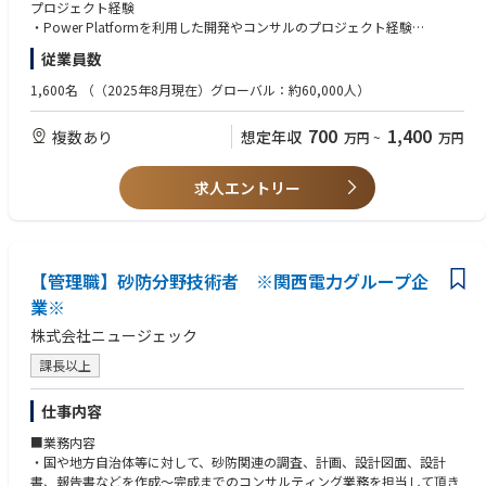
ウド サービス、最高水準のセキュリティをひとつにまとめたソリューショ
プロジェクト経験
ンです。
・Power Platformを利用した開発やコンサルのプロジェクト経験
・C#、Reactでのアプリ開発経験
従業員数
【業務詳細】
SharePoint,Teamsなどの Microsoft 365のアプリ開発だけでなく、Power
(2) その他
1,600名
（（2025年8月現在）グローバル：約60,000人）
PlatformやMicrosoft 365 Copilotなどを拡張・統合したテクノロジーを軸
・日本語が母国語でない方は、日本語がビジネスレベルであること（JLP
としたDX推進や市民開発、CoE設置、ガバナンス策定支援などのコンサル
T:N1が目安）
700
1,400
複数あり
想定年収
万円
~
万円
ティングを担当していただきます。以下のどの領域も、上流から下流の工
・Officeアプリケーション（Word, Excel, PowerPoint等）を用いた各種資
程まで経験を積むことができ、幅広いスキルを身に着けることが可能で
料作成
す。
求人エントリー
【歓迎要件（WANT）】
■Power Platform 使用スキル：C#, JavaScript、PowerShell
・プロジェクトリード経験またはアプリアーキテクト経験
Power PlatformはMicrosoft 365を拡張するためのローコード/ノーコード
・DevOpsによる開発経験
開発ツール群で、業務プロセスの効率化に利用されます。​
・アジャイル開発経験
カスタマイズ例​
【管理職】砂防分野技術者 ※関西電力グループ企
・Azure Functions / Azure Logic Apps などの開発経験
・業務アプリケーションの開発（Power Apps）：顧客情報管理アプリや
業※
設備点検アプリなど、デスクトップ・モバイルで利用可能な業務アプリを
【求める人物像】
株式会社ニュージェック
作成。​
・Microsoft 365、SharePoint、Power Platform、Microsoft Graphなどの
例: 契約書を登録し、承認処理を実施する。併せて契約書を一元管理す
製品に関する中級から上級のアプリケーション開発スキル
課長以上
る。​
・Microsoft製品に関する最新の知識
・プロセス自動化（Power Automate）：ワークフローやタスクを自動化
・顧客のプロセスと問題の理解とコミュニケーション能力
仕事内容
する。​
・チームおよび個人での作業能力
例: 新規顧客登録時に、顧客情報をSharePointに記録し、Teamsで通知
・強力なコミュニケーションスキル
■業務内容
を送るフローを構築。​
・グローバルチームとのプロジェクト作業経験
・国や地方自治体等に対して、砂防関連の調査、計画、設計図面、設計
・市民開発支援：COEの立ち上げや教育など、市民開発推進のための支援
書、報告書などを作成～完成までのコンサルティング業務を担当して頂き