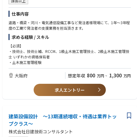
課長以上
仕事内容
道路・橋梁・河川・電気通信設備工事など発注者様現場にて、1年～3年程
度の工期で発注者の支援業務を担当頂きます。
求める経験 / スキル
【必須】
・技術士、技術士補、RCCM、1級土木施工管理技士、2級土木施工管理技
士 いずれかの資格保有者
・土木施工管理経験
800
1,300
大阪府
想定年収
万円
~
万円
求人エントリー
建築設備設計 ～13期連続増収・待遇は業界トッ
プクラス～
株式会社日建技術コンサルタント