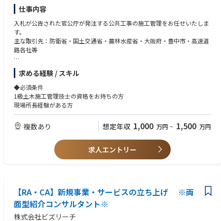
仕事内容
入札が公告された官公庁が発注する公共工事の施工管理をお任せいたしま
す。
主な取引先：防衛省・国土交通省・農林水産省・大阪府・豊中市・高速道
路各社等
同社は昭和51年の設立以来、道路ネットワークの整備のなかで新設された
求める経験 / スキル
り更新を迎える道路標識や遮音壁・トンネル内装板をはじめとする高速道
路関連の土木工事や上下水道等の一般土木工事も行いながら成長してきま
◆必須条件
した。
1級土木施工管理技士の資格をお持ちの方
現在同社が受ける工事は官公庁や道路公社案件が多く、ほぼ全て元請けで
現場所長経験がある方
直接受注しています。
売上が公共工事量で左右される事業構造を改革すべく、2023年に入ってか
1,000
1,500
複数あり
想定年収
万円
~
万円
らは防衛省の案件(米軍基地内の商業施設の外構工事等)も多く手がけてお
り、今後も視野を広げて事業を拡大していく予定です。
求人エントリー
勤務地については全国勤務となりますが、条件によってはエリア採用も可
能です。
関西エリア、首都圏エリア、九州エリア
※詳細については面談時に担当コンサルタントの古庄よりご説明させて頂
【RA・CA】新規事業・サービスの立ち上げ ※両
きます。
面型紹介コンサルタント※
株式会社ビズリーチ