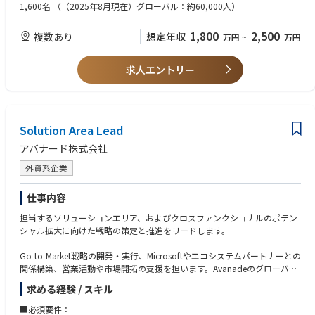
・Dynamics 365 F&O（ERP）
※Microsoft技術知見をお持ちでなくとも、オンプレミスのERP製品や他メ
1,600名
（（2025年8月現在）グローバル：約60,000人）
・Power Platform
ジャーERPなど（SAP、ORACLE）の特性を正しく理解しつつ、「その上
でなぜ MS Dynamics365 が最適なのか」を業務・基盤双方の観点から語
1,800
2,500
複数あり
想定年収
万円
~
万円
日本市場の営業・収益・財務目標の達成に向けた戦略立案と実行、品質管
り、クライアントの経営・IT課題の本質に踏み込み価値を訴求できるタイ
理、クライアント満足度の向上をリードしていただきます。
プを求めています。
また、日本法人の経営陣ややグロースマーケットのリーダーと連携し、持
求人エントリー
続的な成長を実現するための施策を推進します。
■歓迎条件：
・Microsoft Dynamics ERP・CRMの導入経験
■主な業務内容
・MicrosoftやAccentureなどの大手パートナーとの協業経験
・戦略・事業開発
CRM、ERP、Power Platform、基幹システムに関する日本市場の戦略の策
Solution Area Lead
■求める人物像
定・実行
・組織およびビジネスのトランスフォーメーションのスピード感に応えら
アバナード株式会社
MicrosoftおよびAccenture Microsoft Business Groupとの連携によるGo-T
れるタフさ、柔軟性の高さ
o-Market戦略の構築
・プレイングマネージャー志向
外資系企業
クロスオファリング・クロスソリューション領域での成長機会の創出
・顧客志向の高さ（直接の顧客対応も厭わない姿勢）
・日本市場の戦略と、グローバル・APACそれぞれの戦略を理解し整合性
仕事内容
・営業支援
を図れるバランス感覚のある方
営業チームとの連携による提案活動の支援
担当するソリューションエリア、およびクロスファンクショナルのポテン
・業界でのプレゼンスを高めるための発信力に興味関心のある方
ソリューション設計・提案の監修と利益率の確保
シャル拡大に向けた戦略の策定と推進をリードします。
地域の財務目標に対する予測分析と報告
Go-to-Market戦略の開発・実行、Microsoftやエコシステムパートナーとの
・デリバリー・クライアント対応
関係構築、営業活動や市場開拓の支援を担います。Avanadeのグローバル
エグゼクティブレベルでのクライアント対応と満足度向上
機能・日本市場・各ソリューションチーム間の連携を推進し、クライアン
求める経験 / スキル
プロジェクトの成功事例の創出と展開
トニーズに応える一貫性・スケーラビリティ・迅速性を確保します。
デリバリーリードとの連携による課題解決と成果最大化
■必須要件：