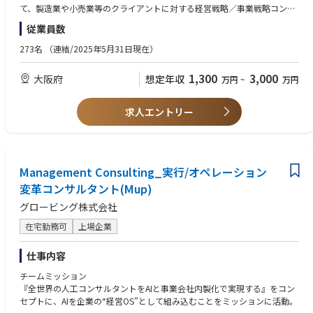
・大手製薬会社におけるデータ駆動型経営に向けた戦略策定/実行支援
・JI（Joint Initiatve）としてのクライアントとの共同事業
て、製造業や小売業等のクライアントに対する経営戦略／事業戦略コンサ
・大手美容機器会社における経営KPI定義、経営基盤・基幹系刷新・構築
・PI（Principal Investment）の投資先企業のCXO等派遣
ルティング、 M&A、DXやAI活用等のプロジェクトのセールスやデリバリー
従業員数
・自動車部品製造会社におけるデータ駆動型経営の戦略・構想策定及び実
・Thought LeadershipとしてのInsightの発信・動的平衡マネジメントの開
経験がある方
装支援
発（オファリング化~PJでの実践~将来の海外輸出）
②製造業や小売業の事業会社において、経営企画、新規事業、M&A、DXや
273名
（連結/2025年5月31日現在）
・大手専門商社における利益構造の見える化と経営KPI再設計に向けた基
AI／Data活用プロジェクト等の経験がある方
幹系刷新
【Director／Senior Manager】
③IT大手、SIer、AIスタートアップ等で、大規模システム導入やDX、AI／D
1,300
3,000
大阪府
想定年収
・大手自動車部品製造会社における経営管理体系・KPI再設計を通じた事
万円
~
万円
・セリング：Pupと連携し、新たなオファリングの開発、新規クライアン
ata活用プロジェクト等の経験がある方
業収益性・投資判断の高度化支援
トの開拓、既存クライアント内での継続・拡大や横展開の提案を行う
・日本の製造業や小売業の将来に関し危機感や使命感を持ち、自分ゴトと
・大手製造コングロマリットにおける事業経営状況の可視化および経営管
・デリバリ：多くの場合、複数のクライアントやPJを同時に持ち、
して志高くクライアントの変革に伴走できる方
求人エントリー
理強化
・チーミング：Partnerに向けて、自身のチーム組成（クライアントとメン
・日本語ネイティブレベルの方
バー）を行う
・その他：リーダシップロールとして、Globe-ingの経営における一定の
【歓迎/WANT】
役割を担う（入社時～入社後要相談）
・ビジネス英語（※英語中心のPJも有り）
Management Consulting_実行/オペレーション
・普通自動車運転免許（特に、Autoの場合）
【Manager】
変革コンサルタント(Mup)
･基本的に一つのPJに100%アサインとなり、D/SMupやPJチームメンバー
【求める人物像】
グロービング株式会社
と連携しながら、現場でのクライアントのカウンターパートとしてPJの推
・Auto&Productという新しいインダストリー・チームの立上げや拡大に
進や主要成果物の作成を担う
興味がある方
在宅勤務可
上場企業
・状況に応じ、提案活動に参加する
・インダストリーの再定義を行い、新しいインダストリー創出やインダス
トリー・コンバージェンスに興味がある方
仕事内容
【コンサルティング案件のご紹介（一例）】
・製造業や小売業のインダストリー、クライアントやその製品・サービス
・大手自動車会社の​全社AI戦略策定/実装
に対する愛着や愛情、深い造形をお持ちの方
チームミッション
・大手自動車会社の製造領域AI戦略～モデル開発
・自身の変化や成長を楽しめる方（Enjoy working）
『全世界の人工コンサルタントをAIと事業会社内製化で実現する』をコン
・大手自動車会社の経営統合シナジー検討
・知的好奇心・知的タフネスがあり、自発的・積極的に物事を推進／自己
セプトに、AIを企業の“経営OS”として組み込むことをミッションに活動。
・大手自動車会社のグローバル品質におけるDX/AI戦略策定
研鑽できる方（Growth mindset）