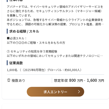
連携・交流ができること。
・デリバリー推進に関わる課題やリスク対応
産・物流マネジメント）、環境（環境影響評価））
・プロジェクトメンバーのチーミング、業務管理
アバナードでは、サイバーセキュリティ領域のアドバイザリーサービスを
・化学物質管理師補
◆業界動向と自社事業の特徴
・プリセールス～ソリューション提案
さらに強化するため、セキュリティコンサルタント（マネージャー候補）
・QC検定２級以上
リレーメーカーとして培った技術力、品質とブランドを武器に、産業機器
（必要に応じて）プロジェクトメンバーのデリバリー作業支援
を募集しています。
業界の顧客から高い信頼を得ている。商品および販売ネットワーク、顧客
本ポジションでは、急増するサイバー脅威からクライアントの企業価値を
◆歓迎する人物像
基盤を基に、新商品投入、商品供給力強化、新規顧客獲得、販路拡大など
＊当社では日常的にCopilot（生成AI）の業務活用を取り入れており、最先
守るために、 課題の可視化から解決策の提案、プロジェクト推進、運用支
・業務遂行だけではなく人の繋がりを大事にできる人
の注力取り組みにより事業成長を目指す。
端のトレーニング受講も可能です。
援まで幅広く携わっていただきます。
・自律的に業務計画管理を行えコミュニケーション力がある方
求める経験 / スキル
特定領域に閉じずに広い分野に挑戦していただけるため、「専門性を高め
・物怖じせず議論し、行動力のある人材
たい」「新しい領域も学びながら成長したい」方に最適な環境です。
■必須スキル：
◆使用する開発言語・ソフト・装置/機器等
以下の①②③のご経験・スキルをおもちの方
【業務詳細】
・MS-Excel、Word、Powerpoint、Outlookなど
担当プロジェクトに応じ、以下の業務をお任せします。
・chemSHERPA、IMDS、BOMcheck、IPC-1752の知識があればなおよい
① セキュリティの知見を伴う実務経験
以下のいずれかの領域においてセキュリティまたは関連テクノロジーに実
【1】セキュリティコンサルティング
務で携わった経験がおありの方
従業員数
情報システム／セキュリティ課題やリスクの可視化
・セキュリティや IT システムに関するコンサルティング経験
解決策の検討・評価
- ITコンサル、セキュリティコンサル、セキュリティベンダーなど
1,600名
（（2025年8月現在）グローバル：約60,000人）
導入ロードマップの作成と提案
・セキュリティ、またはアプリケーション／クラウド／ネットワーク領域
ソリューション導入プロジェクトの推進
でのシステム開発経験
800
1,600
複数あり
想定年収
万円
~
万円
ベンダー選定・提案支援
・事業会社でのセキュリティまたは IT システムに関する運用経験
・エンジニア（ITアーキテクトなど）としての技術領域に関する専門経験
【2】内部統制支援
・技術領域に関するコンサルティング業務経験
求人エントリー
ポリシー・規定整備支援
ガバナンス構造設計支援
②SIプロジェクトにおける管理または推進の経験
職務分掌に伴う権限管理の見直し支援
- スコープ、進捗、品質、コスト、リスク、ステークホルダー管理など
のいずれかまたは複数の経験