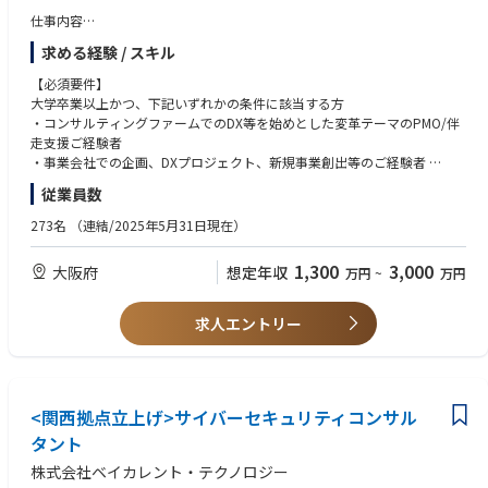
・大手自動車会社のR&Dリソースマネジメント戦略策定
・将来の事業家・起業家・経営者を目指したい方（人材輩出）
仕事内容
・大手製薬会社のグローバルDX(変革CxOオフィス)
AIを活用した、クライアントの自走を促す新しい形の実行/オペレーション
・大手電機会社の新規事業創出 他多数
求める経験 / スキル
変革コンサルティング事業
Management Consultingでは、従来の“伴走支援”とは異なり、クライアン
【必須要件】
トの自走を志向したサポートを実施し、価値を創出することを目指しま
大学卒業以上かつ、下記いずれかの条件に該当する方
す。
・コンサルティングファームでのDX等を始めとした変革テーマのPMO/伴
現在コンサルティング業界では“コンサルティング”と銘打ちながらも、ク
走支援ご経験者
ライアントの業務代替や管理業務に終始し、本当に価値がある支援となっ
・事業会社での企画、DXプロジェクト、新規事業創出等のご経験者
ているか・クライアントを依存させていないか疑問に思われるような支援
・日本語がネイティブレベルの方
従業員数
スタイルが増えつつあります。
我々の実行支援は、あくまでクライアントの自走化を目的とし、AIの活用
【求める人物像】
273名
（連結/2025年5月31日現在）
による業務の効率化・高度化や採用支援といった、従来では踏み込まなか
・今よりもう一段スキルアップや達成感を味わいたい方
った領域までの支援による、新しい実行/オペレーション変革コンサルテ
・成長中のファームで新サービス、新組織を拡大していきたい方
1,300
3,000
大阪府
想定年収
万円
~
万円
ィングを実施しています。
・事業やクライアントの業界に愛着や愛情を持っている方
・知的好奇心・知的タフネスがあり、自ら積極的に物事を推進/自己研鑽
チームとしても 「たのしいコンサル 」をキーワードに、働きやすく成長
できる方
求人エントリー
も両立できる仕組みを整えています。
・「PMOや業務代替がやりたかったわけではない/以前ほど自分の成長を
実感できない」
→実行支援＋AI化で、自身が作り上げた仕組みを“アセット”として残す
ことで得られる価値貢 献と、今後必須になる“AIの業務適応”スキル獲得
<関西拠点立上げ>サイバーセキュリティコンサル
・「純粋にクライアントに向き合いたいのに売上・稼働へのプレッシャー
タント
がノイズ…」
株式会社ベイカレント・テクノロジー
→営業とコンサル機能を分離したチーミングにより、プロジェクトにフ