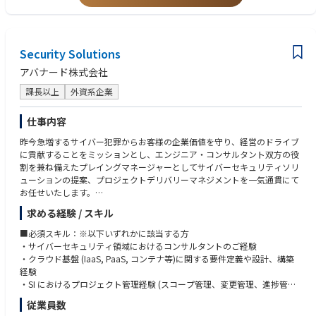
■求める人物像
・組織およびビジネスのトランスフォーメーションのスピード感に応えら
れるタフさ、柔軟性の高さ
Security Solutions
・プレイングマネージャー志向
・顧客志向の高さ（直接の顧客対応も厭わない姿勢）
アバナード株式会社
・日本市場の戦略と、グローバル・APACそれぞれの戦略を理解し整合性
を図れるバランス感覚のある方
課長以上
外資系企業
仕事内容
昨今急増するサイバー犯罪からお客様の企業価値を守り、経営のドライブ
に貢献することをミッションとし、エンジニア・コンサルタント双方の役
割を兼ね備えたプレイングマネージャーとしてサイバーセキュリティソリ
ューションの提案、プロジェクトデリバリーマネジメントを一気通貫にて
お任せいたします。
求める経験 / スキル
【セキュリティソリューション領域】
ご経験を考慮したうえで以下いずれかの領域を担当いただきます。
■必須スキル：※以下いずれかに該当する方
顧客に応じたオーダーメイドのソリューション提案の為、領域がまたぐケ
・サイバーセキュリティ領域におけるコンサルタントのご経験
ースもございます。
・クラウド基盤 (IaaS, PaaS, コンテナ等)に関する要件定義や設計、構築
Azure・M365を中心としながらもマルチクラウドの概念を持ち幅広くセキ
経験
ュリティの知見を身に着けることが可能です。
・SI におけるプロジェクト管理経験 (スコープ管理、変更管理、進捗管
理、品質管理、コスト管理、リスク管理など)
従業員数
■Cyber Defense