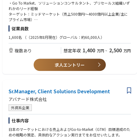
ソリューションエリアについて：
・Go To Market、ソリューションコンサルタント、プリセールス組織いず
・組織・人材開発
Cloud&AI Platforms/AI Business Solutions/Security
れかのリード経験
人材配置・育成戦略の立案と実行
https://www.avanade.com/ja-jp/services/integrated-solutions
ターゲット：ミッドマーケット（売上500億円～4000億円以上企業/主に
オフショアチームとの連携による最適なリソース活用
プライム市場）
マネージドサービスの拡大と長期的なクライアント関係の構築
■主な業務内容
従業員数
Go-to-Market戦略とソリューション開発
・いずれかの技術知見（Cloud&AI Platforms/AI Business Solutions/Securi
・各ソリューションエンジニア・クロスファンクショナルチームのリーダ
ty）
1,600名
（（2025年8月現在）グローバル：約60,000人）
ーシップと連携し、GTM戦略を策定・実行
・ソリューションオファリングのパッケージ化とスケーラビリティを推進
・テクノロジーを組み合わせたクロスセルおよびクロスファンクショナル
1,400
2,500
複数あり
想定年収
万円
~
万円
・地域チームとの強固なネットワーク構築、ベストプラクティスや市場イ
な視点でのクライアントプロジェクトの経験
ンサイトの収集
・GTM拡大に向けた投資計画の策定
・グローバルまたはAPACレベルでの英語でのビジネスコミュニケーショ
求人エントリー
ン経験
Microsoftおよびエコシステムパートナーとの戦略的関係構築
・MicrosoftのSA・エリアリーダーとの関係構築・維持
・協働モデルやGTM戦略の策定・管理
・Microsoft製品ロードマップやキャンペーンとの連携、共同イニシアチブ
Sr.Manager, Client Solutions Development
やコセールイベントの調整
アバナード株式会社
・Microsoft営業リーダーとの四半期レビューを主導し、Microsoftリソー
スを活用した提案強化
外資系企業
市場開発と営業支援
仕事内容
・クライアントへの直接的な提案、デモ、戦略的案件管理
・主要案件のエグゼクティブスポンサーとして参画、または新しいGTMを
日本のマーケットにおける売上およびGo-to-Market（GTM）目標達成のた
試すクライアントの担当
めの戦略の策定、具体的なアクション実行までをお任せいたします。