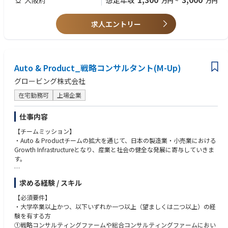
想定年収
万円
~
万円
輸出）
・経営管理・FP＆A領域のデータ分析/AI活用のプロジェクトに関わってこ
られた皆様
Globe-ingでは、それぞれの職位において”ランクを超えた自発的な動
・公認会計士資格をお持ちの皆様、事業会社の財務経理部門での実務経験
求人エントリー
き”が積極的に評価されるが、基本的には、D/SMupは複数案件同時並行で
をお持ちの皆様
のセリングやデリバリ、M以下は一つのPJに100%アサインでのデリバリが
中心的な動き方となる。また、今後はPJにおける生成AI等のテクノロジー
【歓迎/WANT】
の活用も重要な要素となる。
・外資系戦略コンサルティングファームでのトップパフォーマー
Auto & Product_戦略コンサルタント(M-Up)
・会計領域のグローバルプロジェクト経験者
【Director／Senior Manager】
グロービング株式会社
・セリング：Pupと連携し、新たなオファリングの開発、新規クライアン
【求める人物像】
トの開拓、既存クライアント内での継続・拡大や横展開の提案を行う
・AI＆データ駆動型経営の社会実装に本気でチャレンジしたい方
在宅勤務可
上場企業
・デリバリ：多くの場合、複数のクライアントやPJを同時に持ち、
・FP領域にとどまらず、事業戦略やDXなど連携する領域に関心を持ってい
・チーミング：Partnerに向けて、自身のチーム組成（クライアントとメン
る方
仕事内容
バー）を行う
・一緒にFPチームを立ち上げ、成長していく意欲をお持ちの方
・その他：リーダシップロールとして、Globe-ingの経営における一定の
【チームミッション】
・チームワーカーであり、GLBの他チームとのコラボを楽しみながら取り
役割を担う（入社時～入社後要相談）
・Auto & Productチームの拡大を通じて、日本の製造業・小売業における
組める方
Growth Infrastructureとなり、産業と社会の健全な発展に寄与していきま
・クライアント愛に溢れ、クライアントのために全力投球する方
【Manager】
す。
・Finance Performanceという新しいファンクション・チームの立上げや
･基本的に一つのPJに100%アサインとなり、D/SMupやPJチームメンバー
拡大に興味がある方
と連携しながら、現場でのクライアントのカウンターパートとしてPJの推
【仕事内容】
・自身の変化や成長を楽しめる方（Enjoy working）
求める経験 / スキル
進や主要成果物の作成を担う
・Auto&Product領域におけるCXO伴走者、産業のGrowth Infrastructure
・知的好奇心・知的タフネスがあり、自発的・積極的に物事を推進／自己
・状況に応じ、提案活動に参加する
としての経営戦略／事業戦略コンサルティング全般
研鑽できる方（Growth mindset）
【必須要件】
- 最上流の戦略策定からその具体化、実行・実装までを実現
・将来の事業家・起業家・経営者を目指したい方（人材輩出）
・大学卒業以上かつ、以下いずれか一つ以上（望ましくは二つ以上）の経
コンサルティング案件のご紹介（一例）
- アジェンダに応じて他の専門チームやAI事業本部等と連携して共同PJ体
験を有する方
・大手素材会社における経営KPI定義と見える化に向けた基幹系刷新
制を組成
①戦略コンサルティングファームや総合コンサルティングファームにおい