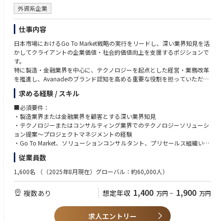
・ブランド強化
外資系企業
効果的なキャンペーンおよびパートナーシップを通じて、日本マーケット
におけるAvanadeのプレゼンスを高め、ブランド認知・評価を向上させる
仕事内容
参考）https://www.avanade.com/ja-jp/services/integrated-solutions
日本市場におけるGo To Market戦略の実行をリードし、深い業界知見を活
かしてクライアントの企業価値・社会的価値向上を支援するポジションで
す。
特に製造・金融業界を中心に、テクノロジーを起点とした経営・業務改革
を推進し、Avanadeのブランド認知を高める重要な役割を担っていただき
ます。
求める経験 / スキル
■主な業務内容
■必須要件：
・GTM戦略の実行：日本市場の売上目標達成に向けた施策推進
・製造業界または金融業界を顧客とする深い業界知見
・ポートフォリオ管理：市場インサイトを活用し、オファリングを最適化
・テクノロジーまたはコンサルティング業界でのテクノロジーソリューシ
・パートナー協業：Microsoftをはじめとする戦略的パートナーとの連携強
ョン提案～プロジェクトマネジメントの経験
化
・Go To Market、ソリューションコンサルタント、プリセールス組織いず
・ブランド強化：効果的なキャンペーンで日本市場における存在感を向上
れかのリード経験
従業員数
・ROI最大化：ターゲットキャンペーンの実行と効果測定
ターゲット：ミッドマーケット（売上500億円～4000億円以上企業/主に
プライム市場）
1,600名
（（2025年8月現在）グローバル：約60,000人）
https://www.avanade.com/ja-jp/industry
・グローバルまたはAPACレベルでの英語でのビジネスコミュニケーショ
ン経験
1,400
1,900
複数あり
想定年収
万円
~
万円
■歓迎条件：
・戦略的パートナー（Microsoftなど）との協業経験
求人エントリー