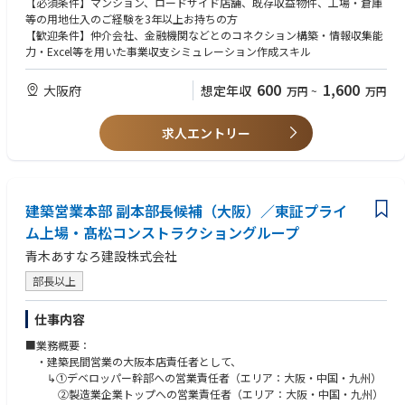
【必須条件】マンション、ロードサイド店舗、既存収益物件、工場・倉庫
な価値（プロダクト）を顧客へ提供し続ける。
アバナードのインクルージョン＆ダイバーシティ（I&D）に関する情報は
な開発プロデュース。
等の用地仕入のご経験を3年以上お持ちの方
・本質的な価値を見失わないよう、新しく広く深いサステナビリティ領域
こちらをご覧ください。
【情報収集・コネクション構築】不動産業者（大手中小を問わず）や金融
【歓迎条件】仲介会社、金融機関などとのコネクション構築・情報収集能
の情報をどん欲に吸収し続ける。
https://www.avanade.com/ja-jp/about/responsible-business
機関などを回り、事業化可能な用地を仕入れる活動。（マンション、ロー
力・Excel等を用いた事業収支シミュレーション作成スキル
・不確実な状況でもすべての前提に疑いを持ち、ファクトに従って柔軟に
ドサイド店舗、既存収益物件、工場・倉庫などの規模がメイン）
行動し続ける。
＊＊
【事業計画と出口戦略の設計開発】仕入れた情報に基づき、最適な用途
600
1,600
大阪府
想定年収
万円
~
万円
・リスクをとって大胆に迅速な開発を続け、中長期的な技術投資にも積極
（マンション、商業施設、複合施設など）を選定し、最高利益を見込める
的に取り組む。
アバナードではグローバルレベルで以下を共通のテーマに持ち、日々業務
事業収支計画（開発コンセプト、コスト、販売価格など）を立案。開発・
に取り組んでおります。
企画段階から、完成後の売却を見据えた最も利益の出る販売戦略を設計す
求人エントリー
■やりがい/今後のキャリア
・Create a future for our people that focuses on:
る。
＜自己成長＝組織成長。チャレンジングな環境で自分たちの技術で社会に
- Expanding your thinking
【デューデリジェンス（詳細調査）】法令、権利関係、環境、土壌など、
価値を生み出す＞
- Experimenting courageously
仕入判断に必要なリスク調査を主導。
・大型の資金調達も完了し、数年後のIPOを見据えた急成長するチャレン
- Learning and pivoting
【クロージングと事業推進】契約交渉、業務推進、販売活動を一貫して担
ジングな環境
建築営業本部 副本部長候補（大阪）／東証プライ
・Inspire greatness in our people by:
当
・大手企業の高い要件に答えつつ、それをSaaS標準プロダクトに落とし込
- Empowering every voice
ム上場・髙松コンストラクショングループ
み汎用化させるチャレンジを体験できる
- Encouraging boldness
・Techカンパニーで会社の事業・経営を技術者が牽引する組織で働ける
青木あすなろ建設株式会社
- Celebrating progress
・日本、世界に留まらない地球規模の課題解決に向け、大きな裁量を持っ
・Accelerate the impact of our people by:
部長以上
て取り組むことができる
- Amazing the client
- Prioritizing what matters
仕事内容
これから成長し、そして世界のスタンダードとなっていくサステナビリテ
- Acting as one
ィ領域でのプロダクト開発は新規性、社会貢献性が高く、まだこの世に存
■業務概要：
在しない「あたりまえ」を創造していきます。
・建築民間営業の大阪本店責任者として、
↳①デベロッパー幹部への営業責任者（エリア：大阪・中国・九州）
②製造業企業トップへの営業責任者（エリア：大阪・中国・九州）