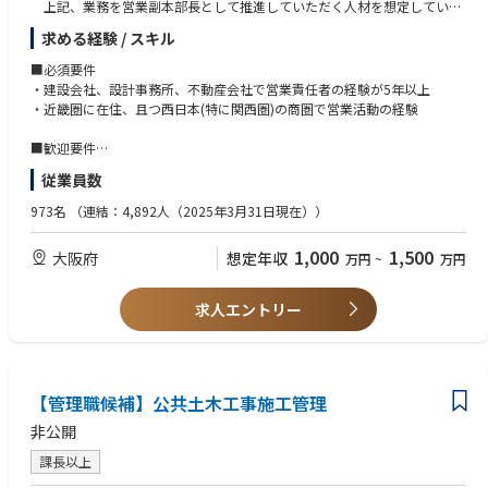
上記、業務を営業副本部長として推進していただく人材を想定していま
す。
求める経験 / スキル
率先垂範でのトップ営業で、以下業務を推進いただきます。
◇各営業社員が取りまとめした案件の最終交渉（クロージング）
■必須要件
◇新規得意先の開拓及び定着
・建設会社、設計事務所、不動産会社で営業責任者の経験が5年以上
◇当社の関西・中国・九州での得意先を拡大・定着を図る
・近畿圏に在住、且つ西日本(特に関西圏)の商圏で営業活動の経験
■業務の特徴
■歓迎要件
新築工事及び・リモデル工事の受注を目的に、ホテル・工場・倉庫(冷凍
・建築の知識、知見のある方
従業員数
冷蔵含む)・データーセンター等の
・宅地建物取引士の資格を持っている方、または利回り等CAPレートなど
得意先の開拓及びその後の定着を推進いただきます。
が組み立てられる方
973名
（連結：4,892人（2025年3月31日現在））
■求人の背景
1,000
1,500
大阪府
想定年収
万円
~
万円
・東日本エリア（東京・名古屋・北海道・東北）では得意先は確保出来
ているものの、
西日本エリアでの顧客は少ない状況であり、顧客の確保が急務である
求人エントリー
こと
・当社の営業手法である『競合と争わずに受注する特命受注』を実践
し、提案型営業（ソリューション営業)
を関西で定着させること
【管理職候補】公共土木工事施工管理
非公開
課長以上