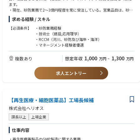
を実施する。​
ます。
例：トレーニングやワークショップの実施​
・現在、砂防業務で2～3億円程度を常に受注している。営業品目は、砂防
施設設計、地すべり対策、土砂・洪水氾濫解析、砂防基礎調査、降雨特性
■SharePoint 使用スキル：TypeScript、C#、 PowerShell
求める経験 / スキル
分析等。
SharePointのカスタマイズは、ポータルサイトや業務プロセスの効率化に
・今後、組織強化のためメンバーを増やす予定であり、部下のOJTも担当
【必須条件】 ・砂防業務経験
利用されます。​
頂きます。
・技術士（建設,応用理学）
カスタマイズ例​
・ご入社後は、砂防の専任技術者（現在は河川グループ(設計、計画系業務
・RCCM（河川、砂防及び海岸・海洋）
・社内ポータルサイトの構築：部門ごとの情報を整理して、簡単にアクセ
担当)や地圏グループ(調査業務担当)が兼務しています）として期待してお
・マネージメント経験者優遇
スできるようにデザイン。​
ります。
例: 会社のニュース、従業員ハンドブック、プロジェクト進捗を一元管
・これまでのご経歴等を踏まえて受注案件を決定、挑戦して頂けます。
1,000
1,300
理するポータルを作成。​
複数あり
想定年収
万円
~
万円
・カスタムWebパーツの作成（SPFx: SharePoint Framework）：標準機能
■ポジションの魅力：
にはないUI/UXを提供するWebパーツを開発。​
・公共事業に関わる事が多いため、社会貢献に直結しやすいです。また、
求人エントリー
例: リアルタイムのデータ表示やインタラクティブなグラフを埋め込
設計の各段階からプロジェクトの完成、さらには管理まですべてを経験で
む。​
き、総合的なスキルが身につける事ができます。また、土木・建築部門と
の連携や、企画や計画部門との連携等、複合的にも関わる事ができます。
■Microsoft Teams 使用スキル：TypeScript、C#、PowerShell​
Teamsのカスタマイズは、会議、チャット、コラボレーション環境をさら
【再生医療・細胞医薬品】工場長候補
■就業環境
に効率化するために行われます。​
・業務（仕事）は、プロジェクトごとにチームを組んで対応します。勤務
株式会社ヘリオス
カスタマイズ例​
は主に事務所内での作業となりますが、打合せや現地調査等の際に出張が
・カスタムアプリの統合：専用タブやボットを作成し、Teams内で利用可
発生致します。
課長以上
上場企業
能なアプリを構築。​
例: 社内FAQを解決するチャットボットを作成し、社員が質問すると回答
■会社の特徴
仕事内容
を提供。​
・R6年表彰実績：局長表彰→14件、事務所長表彰→11件
Viva Connections を利用したM365アプリ機能の提供​
・再生医療等製品のGMP製造に関する業務