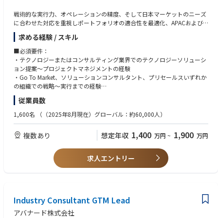
・外部市場の代表として、カンファレンス、アナリスト・メディア対応、
クライアントイベントに参加
戦術的な実行力、オペレーションの精度、そして日本マーケットのニーズ
・Avanadeの市場メッセージングに協力し、戦略的案件のクライアントリ
に合わせた対応を重視しポートフォリオの適合性を最適化、APACおよび
ファレンスを確保
グローバルパートナーとの関係を強化するとともに、GTMキャンペーンの
求める経験 / スキル
円滑な実行を担っていただきます。
社内連携とエネーブルメント
■必須要件：
・APAC・セールス・グローバルプラクティス・マーケティング・ソリュ
■主な業務内容
・テクノロジーまたはコンサルティング業界でのテクノロジーソリューシ
ーションデリバリーなど各機能と連携し、GTM戦略の実行を支援
・Go-to-Market戦略と実行
ョン提案～プロジェクトマネジメントの経験
・新しいGTMイニシアチブのインキュベーションに参加し、トレンドやス
各ソリューションエンジニア・クロスファンクショナルチームのリーダー
・Go To Market、ソリューションコンサルタント、プリセールスいずれか
ケーリング可能な初期機能を特定
シップと連携し、GTM戦略を策定・実行
の組織での戦略～実行までの経験
・プライシングやアセット開発を含むデリバリー戦略の改善に貢献
・データドリブンを活用したパフォーマンス改善・最適化の経験
従業員数
・ポートフォリオ管理
※ターゲット：ミッドマーケット（売上500億円～4000億円以上企業/主
GTMアセットのライフサイクルを管理し、市場インサイトを活用して提供
にプライム市場）
1,600名
（（2025年8月現在）グローバル：約60,000人）
内容を最適化
・グローバルおよびAPACの優先事項を日本マーケットのニーズに適応さ
顧客のニーズを確保しながら日本マーケットのポートフォリオ戦略を支援
せる能力
1,400
1,900
複数あり
想定年収
万円
~
万円
する
■語学
・売上・ROIの達成・管理
・ビジネスレベルでの日本語および英語
求人エントリー
ROI最大化、キャンペーンのコンバージョン率向上、新規ソリューション
の市場投入までの期間短縮に向けたターゲットキャンペーンの実行
・パートナー連携
Microsoftおよびその他のパートナーとの関係を構築し、彼らのアセットを
Industry Consultant GTM Lead
AvanadeのGTM戦略と照らし合わせローカルでのリード創出を強化
アバナード株式会社