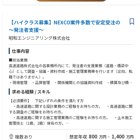
【ハイクラス募集】NEXCO案件多数で安定受注の
～発注者支援～
昭和エンジニアリング株式会社
仕事内容
■担当業務
高速道路株式会社の各事務所内にて、発注者の支援業務（道路・橋梁中
心）として調査・協議・資料作成・施工管理業務等を行います（出向、転
籍ではありません）。
・現場管理 ・品質管理 ・関係機関との協議資料作成 ・積算及び積算
根拠資料作成
求める経験 / スキル
※各事業所ごとに更新・補修・新設・耐震補強工事等、担当内容が異なり
ます。
【必須要件】 下記いずれの条件を満たす方
※※※2025.9～1年近くかけて、本社ビルを大規模改修し、働きやすいオ
・高速道路に関する設計業務のご経験をお持ちの方。 ・高速道路に関
フィス空間になります※※※
する調査のご経験をお持ちの方。
・高速道路に関する施工管理業務のご経験をお持ちの方。 ・土木施工
管理技士（1級、2級）保有の方。
【歓迎要件】 ・技術士・RCCM・コンクリート診断士等の資格をお持ち
の方
800
1,400
複数あり
想定年収
万円
~
万円