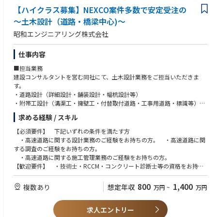
・求職者様に対するキャリア診断を通じて、適切な求人の提示
・正解のない中でも、あるべき姿を模索し、物事を前に進めていける方
【ハイクラス募集】NEXCO案件多数で安定受注の
・求職者様の選考過程でのフォローアップ
・未整備の環境を楽しみ、課題解決に向けて出来る理由を探せる方
～土木設計（道路・橋梁中心)～
・チームで協働する環境で、コミュニケーションを大事に出来る方
▼新規サービス開発
昭和エンジニアリング株式会社
・新しい「人材紹介のあり方」を実現するための、新規事業開発
・チームビルティング/マネジメント
仕事内容
・マーケティング企画
■担当業務
建設コンサルタントを営む同社にて、土木設計業務をご担当いただきま
す。
・道路設計（詳細設計・舗装設計・幅杭設計等）
・附帯工設計（溝渠工・擁壁工・付替取付道路・工事用道路・標識等）
・橋梁設計（新設・補修・改良・耐震補強）
求める経験 / スキル
・連絡等施設設計（交差点・ＪＣＴ・ＩＣ・ＳＡ・ＰＡ・ＢＳ等）
またそれに付随する発注者との打ち合わせ・現地踏査等。
【必須要件】 下記いずれの条件を満たす方
主に道路・橋梁の設計業務がメインとなります。
・高速道路に関する設計業務のご経験をお持ちの方。 ・高速道路に関
※Auto-CADを使用します。
する調査のご経験をお持ちの方。
※※※2025.9～1年近くかけて、本社ビルを大規模改修し、働きやすいオ
・高速道路に関する施工管理業務のご経験をお持ちの方。
フィス空間になります※※※
【歓迎要件】 ・技術士・RCCM・コンクリート診断士等の資格をお持ち
の方 ・土木施工管理技士（1級、2級）保有の方。
800
1,400
複数あり
想定年収
万円
~
万円
求人エントリー