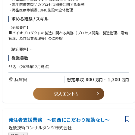
・Power Automateを利用した自動化：Teamsでのアクションに基づいて
・再生医療等製品のプロセス開発に関する業務
※コアな募集背景や将来目指す組織などはconfidentialであるため、ご面
自動的に他の操作を実行。​
・再生医療等製品CDMO施設の全体管理
談時にコンサルタントがご説明致します。
例: 特定のキーワードが含まれるメッセージが投稿された場合に、管理
者へ通知。
求める経験 / スキル
【必須要件】
～プロジェクトマネージャー・リード候補～
■バイオプロダクトの製造に関わる業務（プロセス開発、製造管理、設備
プロジェクトマネージャー/プロジェクトリーダー、またはその候補とし
管理、及び品質管理等）のご経験
て、下記の役割を担って頂きます。
主に、構築設計における品質／スケジュール／コスト管理およびマネジメ
【歓迎要件】
ント業務とプロジェクトチームの管理を行って頂きます。プロジェクトフ
■医薬品メーカーでの設備導入または設備保全のご経験
ェーズによっては、要件定義、基本設計等の上流工程からご対応頂く場合
従業員数
■再生医療等製品のプロセス開発、製造、設備保全のご経験
もございます。また、新規、または既存顧客に対する提案活動にもご参加
■医薬品若しくは再生医療等製品製造における製造管理者のご経験
66名
（2025年12月時点）
頂くこともございます。
【人物像】
・ビジネスプロセス要件に基づくアプリケーション設計
800
1,300
兵庫県
想定年収
万円
~
万円
・物事を柔軟に考えられるフレキシビリティがある方
・アプリケーションと技術アーキテクチャの構成と設計
・開発/研究/生産部門及び外部の提携先との調整がスムーズにでき、課題
・パフォーマンス目標に合わせたカスタムコンポーネントの開発
を解決していける方
求人エントリー
・メソドロジーに沿ったプロセスステップの実行
・メンバーとの良好なコミュニケーションが図れ、リーダーシップをお持
・テストで発見された欠陥やパフォーマンス問題の修正
ちの方
・技術的なサポートの提供
・新しい分野へチャレンジしていきたいご意欲をお持ちの方
発注者支援業務 ～関西にこだわり転勤なし～
近畿技術コンサルタンツ株式会社