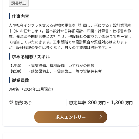
課長以上
仕事内容
人や社会インフラを支える建物の電気を「計画し、形にする」設計業務を
中心にお任せします。基本設計から詳細設計、図面・計算書・仕様書の作
成、発注者や関係部署との打合せ、他設備との取り合い整理までを一貫し
て担当していただきます。工事段階での設計照合や質疑対応はあります
が、設計監理の受注は多くなく、日々の主業務は設計です。
【担当物件】
求める経験 / スキル
担当領域は受変電・幹線・動力・照明・非常用電源・情報通信・防災など
の電気設備一式。空調・給排水・監視との整合を図りながら、使いやす
【必須】 ・電気設備、機械設備 いずれかの経験
さ、省エネ、維持管理のしやすさを両立した計画を提案します。案件は官
【歓迎】 ・建築設備士、一級建築士 等の資格保有者
庁物件が中心で、公共工事標準仕様や各種基準への適合、入札・技術提
従業員数
案・数量算出などの実務にも関わります。現在は延べ面積1,000㎡前後の
新設・改修が主流ですが、今後はより大きな規模や難易度の高い案件にも
360名
（2024年11月現在）
挑戦していきます。
【実績例】
800
1,300
複数あり
想定年収
万円
~
万円
上水道施設の新築における詳細設計（管理棟、電気棟、機械棟） ・下水処
理場の既設設備の改修設計（耐震、空調、照明の更新〈LED化〉） ・河川
施設の基本設計（管理棟、昇降機棟、水門上屋）
求人エントリー
【当社の業務スタイル】
・縦割りの壁がなく、良い提案は図面や仕様にすぐ反映しやすい環境
・建築、設備、土木、産業設備の5～6名でチームを編成し、連携して推進
・設備は「機械」と「電気」で担当を分け、得意分野に集中しつつ相互に