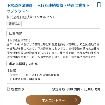
下水道管渠設計 ～13期連続増収・待遇は業界ト
ップクラス～
株式会社日建技術コンサルタント
課長以上
仕事内容
【下水道管渠設計】
近年、いわゆるゲリラ豪雨と呼ばれる局地的な大雨等により全国各地で浸
水被害が多発しており、下水道事業においては、気候変動を踏まえた都市
浸水対策施設の建設が進められています。都市部で施工される大口径都市
浸水対策を目的とした下水道管の多くはシールド工法で築造されており、
近年の地下利用状況に連動して大深度で計画される事が増えています。下
求める経験 / スキル
水道管渠工事は、一般的に大部分が市街地道路内での施工となるため、道
路交通や周辺環境等への影響、あるいは輻輳した地下埋設物道路橋基礎と
【必須】
の近接施工など、厳しい制約条件の中で行われています。そのことから、
・技術士・RCCM いずれかの資格保有者
経済性・施工性・維持管理性それぞれの観点を考え設計を行います。
・上下水道設計・調査経験
※中途採用募集要項という冊子を準備しておりますので、選考時にお渡し
800
1,300
複数あり
想定年収
万円
~
万円
させて頂きます。
求人エントリー