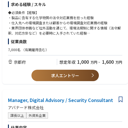
②自社製品への該当判断とインパクトの想定
Microsoft Defender for Cloud
求める経験 / スキル
③対応方針の決定と関係部門への指示（法令適用日から逆算して計画設
Azure Application Proxy
定）
Azure Firewall
◆必須条件【経験】
④製品への含有有無の調査実施状況の管理
Azure Policy
・製品に含有する化学物質の法令対応業務を担った経験
⑤非含有部材への切り替え状況の管理
MPIP (Microsoft Purview Information Protection)
・仕入先への環境調査または顧客からの環境調査対応業務の経験
⑥顧客からの環境調査依頼への対応
Microsoft Intune
・業界団体参画など社外活動を通じて、環境法規制に関する情報（法令解
を進め／プロジェクトマネジメントいただき、法令適用日までに完了させ
Microsoft Sentinel
釈、対応方針など）を必要時に入手されていた経験
る／適切な情報を顧客へ提供する業務について、メンバのマネジメントを
Copilot for Security
・課や部などのマネジメント経験
従業員数
行い完遂する役割を担っていただきます。
SIEM
また①～③においては社外からの情報取得により妥当な法解釈～妥当な対
SOC
◆必須条件【スキル】
7,000名
（有期雇用含む）
応方針決定のイニシアティブもとっていただくことを期待しています。
・製品環境管理
専門性の高いスペシャリストも在籍していますので、議論・相談もしつつ
【実績（一例）】
製品環境管理とは、RoHS指令/REACH規則/POPs条約等の製品環境に関
1,000
1,600
京都府
想定年収
万円
~
万円
進めていただけます
・ゼロトラストセキュリティアセスメント
する法規制（変化）を把握し、
・AD・Windowサーバーセキュリティアセスメント
社内展開を通じて遵法製品を実現し、顧客へ環境保証製品の提供を行う
◆具体的な仕事内容に対しての期待する成果
・オンプレミスActive Directry移行支援
一連の業務をいう。
求人エントリー
新法令に対する対応を確実に実践していき、DMS製品のライフサイクル全
・Microsoft Purviewによる情報漏洩対策導入支援
・法令解釈および対応方針決定にかかるスキル
体での環境負荷を低減させることに資すること。それを通じて顧客やユー
・Entra IDによるIDガバナンス導入支援
前例や他社情報も踏まえて、多様な読み方ができる法令に対して妥当な
ザー様に安全・安心に製品を使っていただける状態を継続させ続けるこ
・Azure OpenAIインフラセキュリティアセスメント
解釈ができ、それを踏まえて妥当な対応方針を決められる
と。
・Copilot for Security導入・活用支援
◆歓迎条件
Manager, Digital Advisory / Security Consultant
・Together we do what matters.
・社外委員会活動での委員経験者（JEITA、NECA、JEMIMA、カテ8,9連絡
◆この仕事の魅力
会、日機輸、その他）
アバナード株式会社
社会的に関心が高まり続けている環境負荷低減に対して、自らがプロジェ
【仕事内容について】
・環境法規制にかかるロビー活動の経験者
クトマネジメントを行うことで社会貢献できること。環境法規制に対する
マネージャークラス：複数プロジェクトの管理を中心にご経験に応じ以下
・ISO14001管理業務経験者、或いはISO9001の監査業務経験者
課長以上
外資系企業
知識を蓄積していくことで社外にも通用するスペシャリストになれるこ
役割を想定
・ISO14001やISO9001の審査員及び準審査員資格保有者
と。また、電子情報技術産業協会（JEITA）等の社外活動として、他社との
・デリバリー計画の具体化と進捗管理、コスト管理
・技術師補資格（領域：化学、応用理学（物理及び化学）、経営工学（生
仕事内容