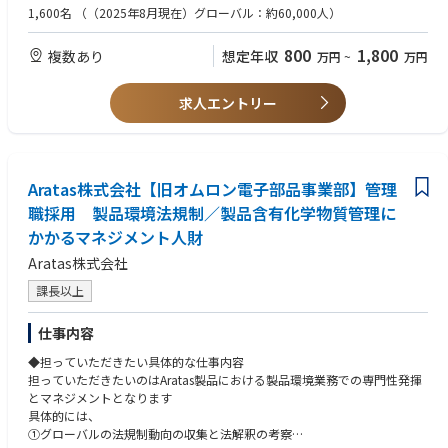
Cyber Defense領域では、ネットワークやサーバー機器、端末等各エンド
1,600名
（（2025年8月現在）グローバル：約60,000人）
ポイントおけるシステム情報やユーザのアクティビティを収集および分析
し、対策を行うためのソリューションを提供します。
800
1,800
複数あり
想定年収
万円
~
万円
■Digital Identity
Digital Identity 領域では、情報システム利用におけるデジタルアイデンテ
求人エントリー
ィティの登録や変更などのライフサイクル管理や、本人であることを確認
する認証を行うためのソリューションを提供します。
■Data Protection
Data Protection領域は、ユーザが利用するドキュメントやアプリケーショ
Aratas株式会社【旧オムロン電子部品事業部】管理
ンのセキュリティ対策及びコンプライアンス対策など、主にエンドポイン
職採用 製品環境法規制／製品含有化学物質管理に
トのセキュリティ対策を行うためのソリューションを提供します。
かかるマネジメント人財
■Cloud Security
Aratas株式会社
Cloud Security 領域では、クラウド基盤 (IaaS、PaaS、コンテナ等) にお
課長以上
けるシステム環境の堅牢化や、不審なアクティビティを検知するためのソ
リューションを提供します。
仕事内容
【サービス・技術領域】
◆担っていただきたい具体的な仕事内容
Microsoft 365 E5
担っていただきたいのはAratas製品における製品環境業務での専門性発揮
Entra ID(Azure AD)
とマネジメントとなります
Entra SSE
具体的には、
Microsoft Defender for Endpoint
①グローバルの法規制動向の収集と法解釈の考察
Microsoft Defender for Identity