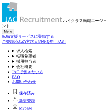
ハイクラス転職
エージェ
ント
Menu
転職支援サービスに登録する
ご登録済みの方
求人紹介を申し込む
求人検索
転職希望者
採用担当者
会社概要
JACで働きたい方
FAQ
お問い合わせ
保存済み
新規登録
Mypage