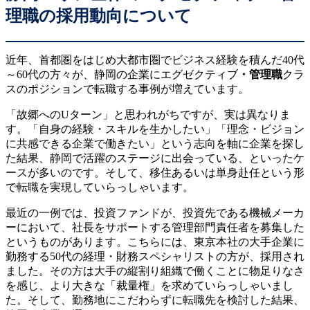
理職の採用動向について
近年、首都圏をはじめ大都市圏でビジネス経験を積んだ40代
～60代の方々が、静岡の企業にエグゼクティブ
・管理職
クラ
スのポジションで転職する事例が増えています。
「故郷へのUターン」と思われがちですが、実は異なりま
す。「自身の経験・スキルを生かしたい」「理念・ビジョン
に共感できる企業で働きたい」という志向を軸に企業を探し
た結果、静岡で活躍のステージに出会っている、といったケ
ースが多いのです。そして、移住あるいは単身赴任という形
で転職を実現していらっしゃいます。
最近の一例では、投資ファンドが、投資先である機械メーカ
ーにおいて、社長をサポートする管理部門責任者を募集した
というものがあります。こちらには、東京本社の大手企業に
勤務する50代の経理・財務スペシャリストの方が、採用され
ました。その方は大手の縦割り組織で働くことに物足りなさ
を感じ、より大きな「裁量権」を求めていらっしゃいまし
た。そして、勤務地にこだわらずに転職先を検討した結果、