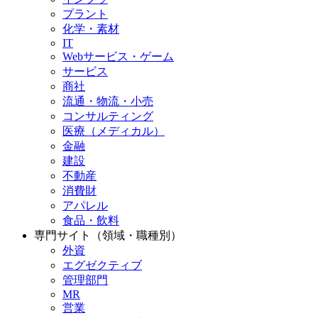
プラント
化学・素材
IT
Webサービス・ゲーム
サービス
商社
流通・物流・小売
コンサルティング
医療（メディカル）
金融
建設
不動産
消費財
アパレル
食品・飲料
専門サイト（領域・職種別）
外資
エグゼクティブ
管理部門
MR
営業