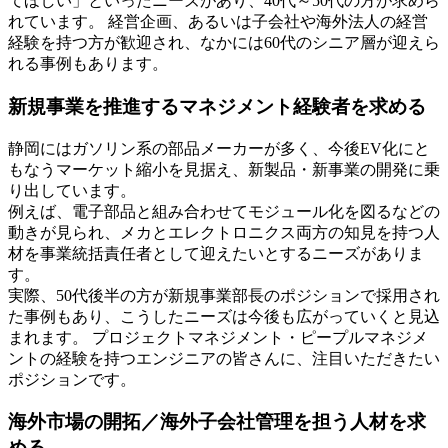
てほしい」といったニーズがあり、40代～50代の方が求めら
れています。 経営企画、あるいは子会社や海外法人の経営
経験を持つ方が歓迎され、なかには60代のシニア層が迎えら
れる事例もあります。
新規事業を推進するマネジメント経験者を求める
静岡にはガソリン系の部品メーカーが多く、今後EV化にと
もなうマーケット縮小を見据え、新製品・新事業の開発に乗
り出しています。
例えば、電子部品と組み合わせてモジュール化を図るなどの
動きが見られ、メカとエレクトロニクス両方の知見を持つ人
材を事業統括責任者として迎えたいとするニーズがありま
す。
実際、50代後半の方が新規事業部長のポジションで採用され
た事例もあり、こうしたニーズは今後も広がっていくと見込
まれます。 プロジェクトマネジメント・ピープルマネジメ
ントの経験を持つエンジニアの皆さんに、注目いただきたい
ポジションです。
海外市場の開拓／海外子会社管理を担う人材を求
める