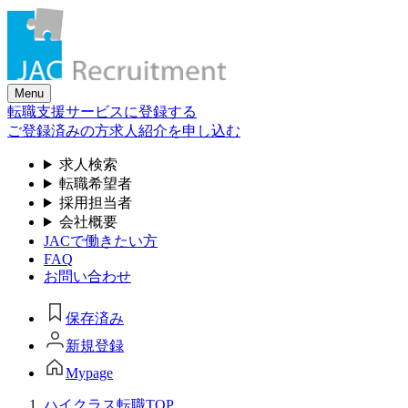
Skip
to
the
content
Menu
転職支援サービスに登録する
ご登録済みの方
求人紹介を申し込む
求人検索
転職希望者
採用担当者
会社概要
JACで働きたい方
FAQ
お問い合わせ
保存済み
新規登録
Mypage
ハイクラス転職TOP