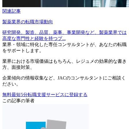
関連記事
製薬業界の転職市場動向
研究開発、製造、品質、薬事、事業開発など、製薬業界では
高度な専門性と経験を持つプ...
業界・領域に特化した
専任コンサルタントが、
あなたの転職
をサポートします。
業界における市場価値
はもちろん、
レジュメの効果的な書き
方
、
面接対策
、
企業傾向の情報収集
など、
JACのコンサルタントにご相談く
ださい。
無料
最短5分
転職支援サービスに登録する
この記事の筆者