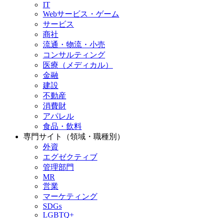
IT
Webサービス・ゲーム
サービス
商社
流通・物流・小売
コンサルティング
医療（メディカル）
金融
建設
不動産
消費財
アパレル
食品・飲料
専門サイト（領域・職種別）
外資
エグゼクティブ
管理部門
MR
営業
マーケティング
SDGs
LGBTQ+