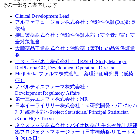
その一部をご案内します。
Clinical Development Lead
アルファフュージョン株式会社：信頼性保証(QA)部長
候補
持田製薬株式会社：信頼性保証本部（安全管理室）安
全対策担当
大鵬薬品工業株式会社：治験薬（製剤）の品質保証業
務
アストラゼネカ株式会社：【R&D】Study Manager,
BioPharma CO, Development Operations Division
Meiji Seika ファルマ株式会社：薬理評価研究員（感染
症）
ノバルティスファーマ株式会社：
Development Regulatory Affairs
第一三共エスファ株式会社：MR
日本イーライリリー株式会社：＜研究開発・ﾒﾃﾞｨｶﾙｱﾌｪ
ｱｰｽﾞ統括本部＞Project Statistician/ Principal Statistician
/Kobe HQ・Tokyo
ネクスレッジ株式会社：バイオ医薬/再生医療等/工場建
築プロジェクトマネージャー（日本橋勤務/リモート可/
年休129日）