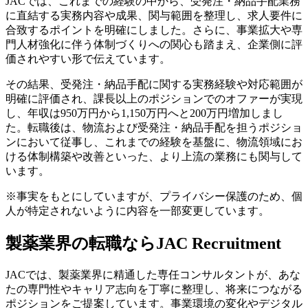
JACでは、これまでの経験の中から、受発注・納品手配業務
に直結する実務内容や成果、関与範囲を整理し、求人要件に
合致するポイントを明確にしました。さらに、事業拡大や専
門人材強化に伴う体制づくりへの関心も踏まえ、企業側に評
価されやすい形で伝えています。
その結果、受発注・納品手配に関する実務経験や対応範囲が
明確に評価され、課長以上のポジションでのオファーが実現
し、年収は950万円から1,150万円へと200万円増加しまし
た。転職後は、物流および受発注・納品手配を担うポジショ
ンにおいて従事し、これまでの経験を基盤に、物流領域にお
ける体制構築や改善といった、より上流の業務にも関与して
います。
※事実をもとにしていますが、プライバシー保護のため、個
人が特定されないように内容を一部変更しています。
製薬業界の転職ならJAC Recruitment
JACでは、製薬業界に精通した専任コンサルタントが、あな
たの専門性やキャリア志向を丁寧に整理し、将来につながる
ポジションをご提案しています。事業環境の変化やデジタル