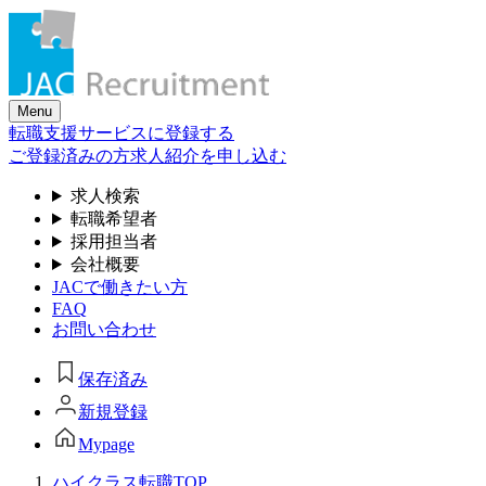
Skip
to
the
content
Menu
転職支援サービスに登録する
ご登録済みの方
求人紹介を申し込む
求人検索
転職希望者
採用担当者
会社概要
JACで働きたい方
FAQ
お問い合わせ
保存済み
新規登録
Mypage
ハイクラス転職TOP