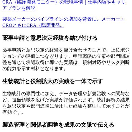
CRA（臨床開発モニター）の転職事情｜仕事内容やキャリ
アプランを解説
製薬メーカーのパイプラインの増加を背景に、メーカー・
CROともにCRA（臨床開発...
薬事申請と意思決定経験を結び付ける
薬事申請と意思決定の経験を掛け合わせることで、上位ポジ
ションでの評価につながります。申請戦略の立案や部門間調
整を通じて承認取得に導いた実績は、規制対応やリスク判断
の能力を示す材料となります。
生物統計と役割拡大の実績を一体で示す
生物統計の専門性に加え、データ管理や新規治験への関与な
ど、担当領域を広げた実績が評価されます。統計解析の結果
を意思決定や部門連携に活用した経験を整理して示すことが
有効です。
製造管理と関係者調整を成果の文脈で伝える