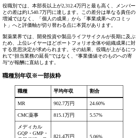
役職別では、本部長以上が2,312.4万円と最も高く、メンバー
との差は約1,540.7万円に達します。この差分は単なる責任の
増減ではなく、「個人の成果」から「事業成果へのコミッ
ト」へと評価軸が切り替わる点に本質があります。
製薬業界では、開発投資や製品ライフサイクルが長期に及ぶ
ため、上位レイヤーほどポートフォリオ全体や組織成果に対
する意思決定が求められます。その結果、役職が上がるにつ
れて“担当業務の延長”ではなく、“事業価値そのものへの寄
与”が報酬に直結します。
職種別年収※一部抜粋
職種
平均年収
割合
MR
902.7万円
24.60%
CMC薬事
815.1万円
5.57%
メディカル
GQP・GMP・
821.4万円
5.06%