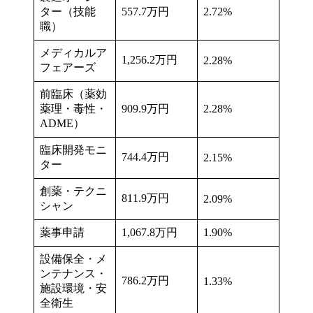
ター（技能
557.7万円
2.72%
職）
メディカルア
1,256.2万円
2.28%
フェアーズ
前臨床（薬効
薬理・毒性・
909.9万円
2.28%
ADME）
臨床開発モニ
744.4万円
2.15%
ター
創薬・テクニ
811.9万円
2.09%
シャン
薬事申請
1,067.8万円
1.90%
設備保全・メ
ンテナンス・
786.2万円
1.33%
施設環境・安
全衛生