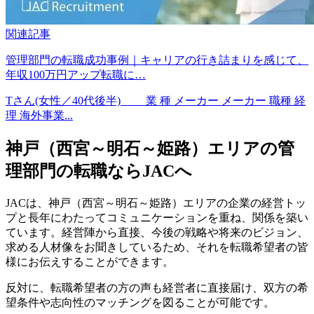
関連記事
管理部門の転職成功事例｜キャリアの行き詰まりを感じて、
年収100万円アップ転職に…
Tさん(女性／40代後半) 業 種 メーカー メーカー 職種 経
理 海外事業...
神戸（西宮～明石～姫路）エリアの管
理部門の転職ならJACへ
JACは、神戸（西宮～明石～姫路）エリアの企業の経営トッ
プと長年にわたってコミュニケーションを重ね、関係を築い
ています。経営陣から直接、今後の戦略や将来のビジョン、
求める人材像をお聞きしているため、それを転職希望者の皆
様にお伝えすることができます。
反対に、転職希望者の方の声も経営者に直接届け、双方の希
望条件や志向性のマッチングを図ることが可能です。