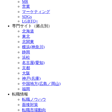
MR
営業
マーケティング
SDGs
LGBTQ+
専門サイト（拠点別）
北海道
東北
北関東
横浜(神奈川)
静岡
浜松
名古屋(愛知)
京都
大阪
神戸(兵庫)
中国地方(広島／岡山)
福岡
転職情報
転職ノウハウ
面接対策
転職市場動向