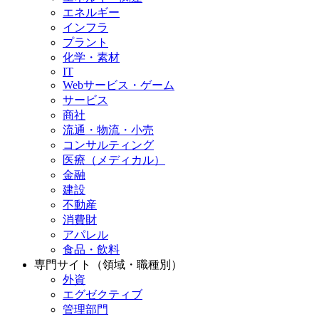
エネルギー
インフラ
プラント
化学・素材
IT
Webサービス・ゲーム
サービス
商社
流通・物流・小売
コンサルティング
医療（メディカル）
金融
建設
不動産
消費財
アパレル
食品・飲料
専門サイト（領域・職種別）
外資
エグゼクティブ
管理部門