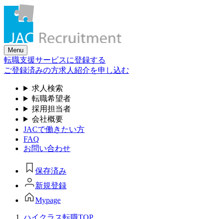
Skip
to
the
content
Menu
転職支援サービスに登録する
ご登録済みの方
求人紹介を申し込む
求人検索
転職希望者
採用担当者
会社概要
JACで働きたい方
FAQ
お問い合わせ
保存済み
新規登録
Mypage
ハイクラス転職TOP