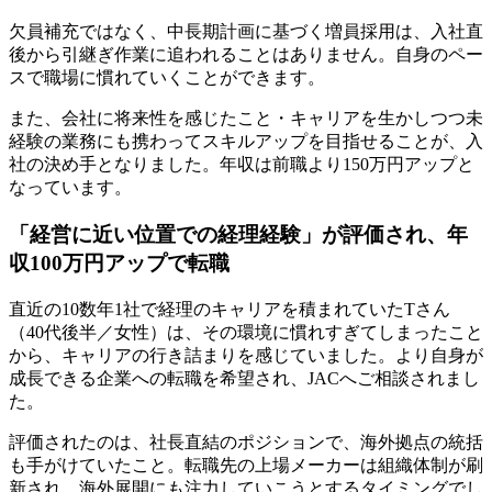
欠員補充ではなく、中長期計画に基づく増員採用は、入社直
後から引継ぎ作業に追われることはありません。自身のペー
スで職場に慣れていくことができます。
また、会社に将来性を感じたこと・キャリアを生かしつつ未
経験の業務にも携わってスキルアップを目指せることが、入
社の決め手となりました。年収は前職より150万円アップと
なっています。
「経営に近い位置での経理経験」が評価され、年
収100万円アップで転職
直近の10数年1社で経理のキャリアを積まれていたTさん
（40代後半／女性）は、その環境に慣れすぎてしまったこと
から、キャリアの行き詰まりを感じていました。より自身が
成長できる企業への転職を希望され、JACへご相談されまし
た。
評価されたのは、社長直結のポジションで、海外拠点の統括
も手がけていたこと。転職先の上場メーカーは組織体制が刷
新され、海外展開にも注力していこうとするタイミングでし