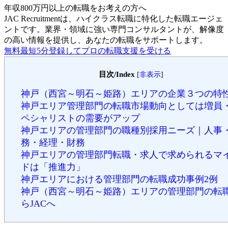
年収800万円以上の転職を
お考えの方へ
JAC Recruitmentは、ハイクラス転職に特化した転職エージェ
ントです。
業界・領域に強い専門コンサルタントが、解像度
の高い情報を提供し、あなたの転職をサポートします。
無料
最短5分
登録してプロの転職支援を受ける
目次/Index
[
非表示
]
神戸（西宮～明石～姫路）エリアの企業３つの特
神戸エリア管理部門の転職市場動向としては増員
ペシャリストの需要がアップ
神戸エリアの管理部門の職種別採用ニーズ｜人事
務・経理・財務
神戸エリアの管理部門転職・求人で求められるマ
ドは「推進力」
神戸エリアにおける管理部門の転職成功事例2例
神戸（西宮～明石～姫路）エリアの管理部門の転
らJACへ