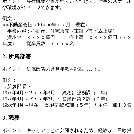
ポイント：会社概要が書かれているだけで、仕事のスケール
や環境がイメージできます。
例文：
○○不動産会社（19ｘｘ年ｘｘ月～現在）
事業内容：不動産、住宅販売（東証プライム上場）
資本金：ｘｘｘｘ億円 売上高：ｘｘｘｘ億円（ｘｘ
年度） 従業員数：ｘｘｘｘ名
2. 所属部署
ポイント：所属部署の通算年数を記載します。
例文：
＜所属部署＞
19xx年4月～19ｘｘ年3月 ： 総務部総務課（１年）
19xx年4月～19ｘｘ年3月 ： 営業部第２課（２年）
19xx年4月～現在 ： 総務部総務課（５年）＊主任：部下３名
3. 職務
ポイント：キャリアごとに分類されるため、経験が一目瞭然