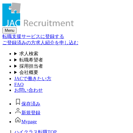
Skip
to
the
content
Menu
転職支援サービスに登録する
ご登録済みの方
求人紹介を申し込む
求人検索
転職希望者
採用担当者
会社概要
JACで働きたい方
FAQ
お問い合わせ
保存済み
新規登録
Mypage
ハイクラス転職TOP