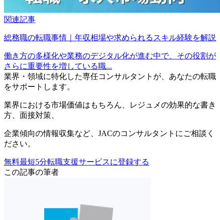
関連記事
総務職の転職事情｜年収相場や求められるスキル経験を解説
働き方の多様化や業務のデジタル化が進む中で、その役割が
さらに重要性を増している職...
業界・領域に特化した
専任コンサルタントが、
あなたの転職
をサポートします。
業界における市場価値
はもちろん、
レジュメの効果的な書き
方
、
面接対策
、
企業傾向の情報収集
など、
JACのコンサルタントにご相談く
ださい。
無料
最短5分
転職支援サービスに登録する
この記事の筆者