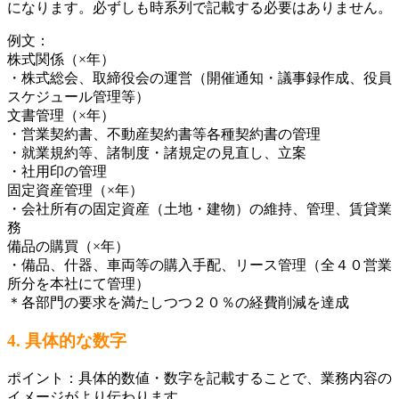
になります。必ずしも時系列で記載する必要はありません。
例文：
株式関係（×年）
・株式総会、取締役会の運営（開催通知・議事録作成、役員
スケジュール管理等）
文書管理（×年）
・営業契約書、不動産契約書等各種契約書の管理
・就業規約等、諸制度・諸規定の見直し、立案
・社用印の管理
固定資産管理（×年）
・会社所有の固定資産（土地・建物）の維持、管理、賃貸業
務
備品の購買（×年）
・備品、什器、車両等の購入手配、リース管理（全４０営業
所分を本社にて管理）
＊各部門の要求を満たしつつ２０％の経費削減を達成
4.
具体的な数字
ポイント：具体的数値・数字を記載することで、業務内容の
イメージがより伝わります。