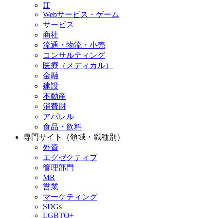
IT
Webサービス・ゲーム
サービス
商社
流通・物流・小売
コンサルティング
医療（メディカル）
金融
建設
不動産
消費財
アパレル
食品・飲料
専門サイト（領域・職種別）
外資
エグゼクティブ
管理部門
MR
営業
マーケティング
SDGs
LGBTQ+