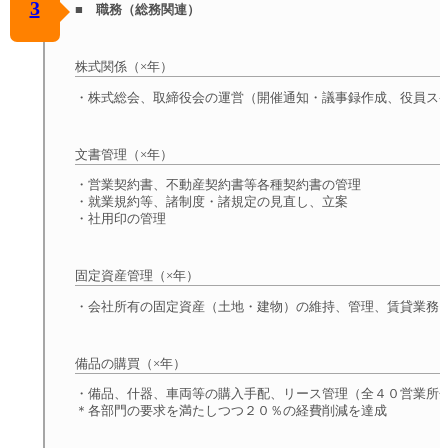
3
■ 職務（総務関連）
株式関係（×年）
・株式総会、取締役会の運営（開催通知・議事録作成、役員ス
文書管理（×年）
・営業契約書、不動産契約書等各種契約書の管理
・就業規約等、諸制度・諸規定の見直し、立案
・社用印の管理
固定資産管理（×年）
・会社所有の固定資産（土地・建物）の維持、管理、賃貸業務
備品の購買（×年）
・備品、什器、車両等の購入手配、リース管理（全４０営業所
＊各部門の要求を満たしつつ２０％の経費削減を達成