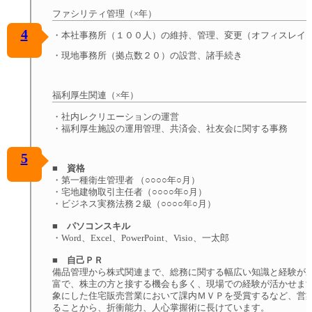
ファシリティ管理（×年）
4
・本社事務所
（１００人）
の維持、管理、変更（オフィスレイ
・現地事務所（拠点数２０）の設営、諸手続き
福利厚生関連（×年）
・社内レクリエーションの運営
・福利厚生施設の運用管理、共済会、社友会に関する事務
5
■ 資格
・第一種衛生管理者 （○○○○年○月）
・宅地建物取引主任者（○○○○年○月）
・ビジネス実務法務２級（○○○○年○月）
■ パソコンスキル
・Word、Excel、PowerPoint、Visio、一太郎
■ 自己ＰＲ
備品管理から株式関連まで、総務に関する幅広い知識と経験が
富で、株主の方と接する機会も多く、現場での経験が活かせます
象にした住宅販売営業において課内ＭＶＰを受賞するなど、営
ることから、折衝能力、人心掌握術に長けています。