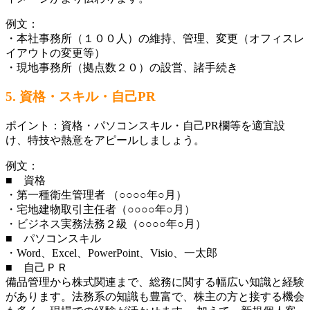
例文：
・本社事務所（１００人）の維持、管理、変更（オフィスレ
イアウトの変更等）
・現地事務所（拠点数２０）の設営、諸手続き
5.
資格・スキル・
自己PR
ポイント：資格・パソコンスキル・自己PR欄等を適宜設
け、特技や熱意をアピールしましょう。
例文：
■ 資格
・第一種衛生管理者 （○○○○年○月）
・宅地建物取引主任者（○○○○年○月）
・ビジネス実務法務２級（○○○○年○月）
■ パソコンスキル
・Word、Excel、PowerPoint、Visio、一太郎
■ 自己ＰＲ
備品管理から株式関連まで、総務に関する幅広い知識と経験
があります。法務系の知識も豊富で、株主の方と接する機会