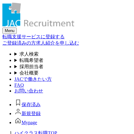
Skip
to
the
content
Menu
転職支援サービスに登録する
ご登録済みの方
求人紹介を申し込む
求人検索
転職希望者
採用担当者
会社概要
JACで働きたい方
FAQ
お問い合わせ
保存済み
新規登録
Mypage
ハイクラス転職TOP