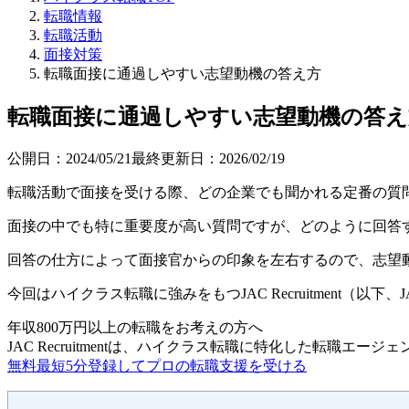
転職情報
転職活動
面接対策
転職面接に通過しやすい志望動機の答え方
転職面接に通過しやすい志望動機の答え
公開日：
2024/05/21
最終更新日：
2026/02/19
転職活動で面接を受ける際、どの企業でも聞かれる定番の質
面接の中でも特に重要度が高い質問ですが、どのように回答
回答の仕方によって面接官からの印象を左右するので、志望
今回はハイクラス転職に強みをもつJAC Recruitment
年収800万円以上の転職を
お考えの方へ
JAC Recruitmentは、ハイクラス転職に特化した転職エージ
無料
最短5分
登録してプロの転職支援を受ける