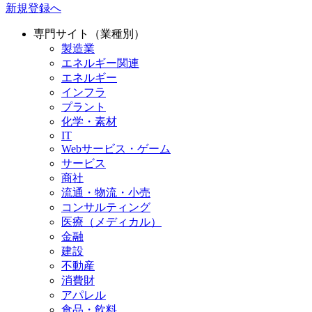
新規登録へ
専門サイト（業種別）
製造業
エネルギー関連
エネルギー
インフラ
プラント
化学・素材
IT
Webサービス・ゲーム
サービス
商社
流通・物流・小売
コンサルティング
医療（メディカル）
金融
建設
不動産
消費財
アパレル
食品・飲料