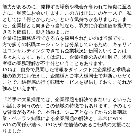
能力があるのに、発揮する場所や機会が奪われて転職に至る
方に、頻繁にお会いします。この方は正にこのケースで、私
としては「何とかしたい」という気持ちがありました。ま
た、企業様とも向き合う当社なら、双方に介在価値を提供で
きると確信し、動き始めました。
企業様は職務遂行できる方を採用されたいのは当然です。一
方で多くの転職エージェントは分業しているため、キャリア
はコンサルティングできても企業状況は伝聞ということは
多々あります。もしくは逆に、企業様側のみの理解で、求職
者様の業務理解が不十分ということもあります。
JACは、自身で見聞した情報をダイレクトに企業様と求職者
様の双方にお伝えし、企業様とご本人様同士で判断いただく
ことで、納得感の行く転職サービスを提供しており、それが
強みといえます。
「若手の大量採用では、企業課題を解決できない」といった
お話しを伺うのが、この領域の特徴でもあります。そのよう
な背景がある中で、本件は、シニアとなってからの長期就
業・ベテラン知識による企業課題の解決と、非常にWIN-
WINの関係が結べ、JACが介在価値のあるご転職の支援にな
りました。