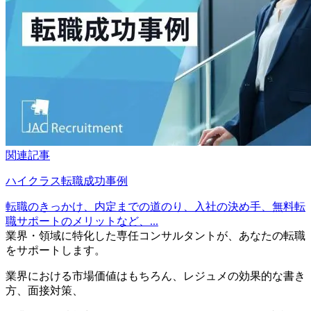
関連記事
ハイクラス転職成功事例
転職のきっかけ、内定までの道のり、入社の決め手、無料転
職サポートのメリットなど、...
業界・領域に特化した
専任コンサルタントが、
あなたの転職
をサポートします。
業界における市場価値
はもちろん、
レジュメの効果的な書き
方
、
面接対策
、