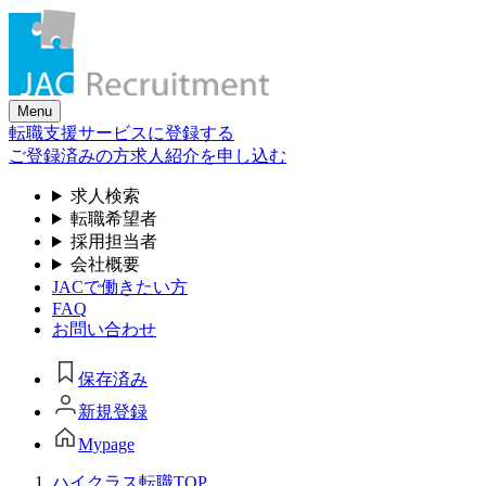
Skip
to
the
content
Menu
転職支援サービスに登録する
ご登録済みの方
求人紹介を申し込む
求人検索
転職希望者
採用担当者
会社概要
JACで働きたい方
FAQ
お問い合わせ
保存済み
新規登録
Mypage
ハイクラス転職TOP