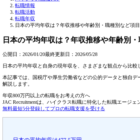
転職情報
転職活動
転職年収
日本の平均年収は？年収推移や年齢別・職種別など項目
日本の平均年収は？年収推移や年齢別・
公開日：
2026/01/20
最終更新日：
2026/05/28
日本の平均年収と自身の現年収を、さまざまな観点から比較
本記事では、国税庁や厚生労働省などの公的データと独自データに
解説します。
年収800万円以上の転職を
お考えの方へ
JAC Recruitmentは、ハイクラス転職に特化した転職エージ
無料
最短5分
登録してプロの転職支援を受ける