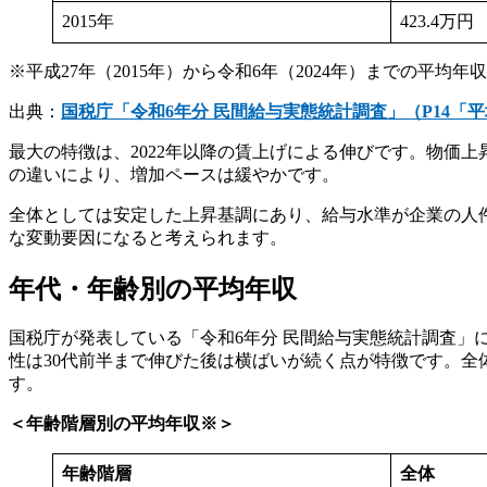
2015年
423.4万円
※平成27年（2015年）から令和6年（2024年）までの平均年
出典：
国税庁「令和6年分 民間給与実態統計調査」（P14「
最大の特徴は、2022年以降の賃上げによる伸びです。物価
の違いにより、増加ペースは緩やかです。
全体としては安定した上昇基調にあり、給与水準が企業の人
な変動要因になると考えられます。
年代・年齢別の平均年収
国税庁が発表している「令和6年分 民間給与実態統計調査」
性は30代前半まで伸びた後は横ばいが続く点が特徴です。全
す。
＜年齢階層別の平均年収※＞
年齢階層
全体