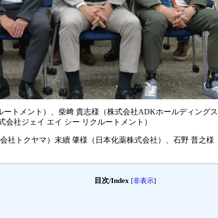
クルートメント）、柴﨑 貴志様（株式会社ADKホールディング
（株式会社ジェイ エイ シー リクルートメント）
社トクヤマ）末續 肇様（日本化薬株式会社）、石野 普之様（日本ペ
目次/Index
[
非表示
]