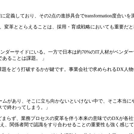
erienceと明確に定義しており、その2点の進捗具合でtransformat
た話ではなく、変革ととらえることは、採用・育成戦略においても重要
がベンダーサイドにいる。一方で日本は約70%のIT人材がベンダ
あることは課題。 」
この構造的課題をどう打破するかが鍵です。事業会社で求められるD
ームがあり、そこに立ち向かないといけない中で、そこ本当にや
スで終わってしまう。」
レイスにとどまらず、業務プロセスの変革を伴う本来の意味でのDX
まえ、関係者間で認識をすり合わせることの重要性も強く感じ