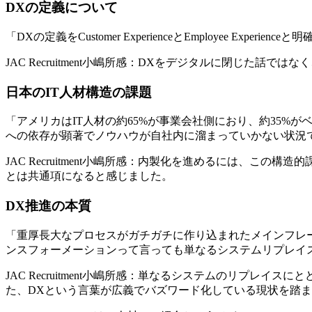
DXの定義について
「DXの定義をCustomer ExperienceとEmployee Exp
JAC Recruitment小嶋所感：DXをデジタルに閉じ
日本のIT人材構造の課題
「アメリカはIT人材の約65%が事業会社側におり、約35%
への依存が顕著でノウハウが自社内に溜まっていかない状況で
JAC Recruitment小嶋所感：内製化を進めるには、
とは共通項になると感じました。
DX推進の本質
「重厚長大なプロセスがガチガチに作り込まれたメインフレ
ンスフォーメーションって言っても単なるシステムリプレイ
JAC Recruitment小嶋所感：単なるシステムのリプ
た、DXという言葉が広義でバズワード化している現状を踏