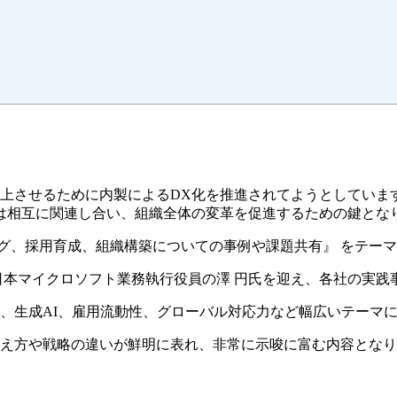
向上させるために内製によるDX化を推進されてようとしていま
は相互に関連し合い、組織全体の変革を促進するための鍵とな
スキリング、採用育成、組織構築についての事例や課題共有』 を
あり、元日本マイクロソフト業務執行役員の澤 円氏を迎え、各社の
、生成AI、雇用流動性、グローバル対応力など幅広いテーマ
考え方や戦略の違いが鮮明に表れ、非常に示唆に富む内容とな