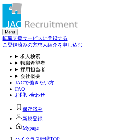
Skip
to
the
content
Menu
転職支援サービスに登録する
ご登録済みの方
求人紹介を申し込む
求人検索
転職希望者
採用担当者
会社概要
JACで働きたい方
FAQ
お問い合わせ
保存済み
新規登録
Mypage
ハイクラス転職TOP