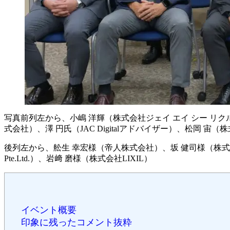
写真前列左から、小嶋 洋輝（株式会社ジェイ エイ シー リ
式会社）、澤 円氏（JAC Digitalアドバイザー）、松岡 宙
後列左から、舩生 幸宏様（帝人株式会社）、坂 健司様（株式会
Pte.Ltd.）、岩﨑 磨様（株式会社LIXIL）
イベント概要
印象に残ったコメント抜粋