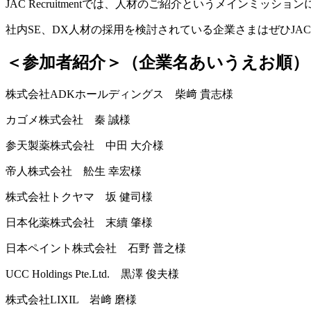
JAC Recruitmentでは、人材のご紹介というメイン
社内SE、DX人材の採用を検討されている企業さまはぜひJAC Re
＜参加者紹介＞（企業名あいうえお順）
株式会社ADKホールディングス 柴﨑 貴志様
カゴメ株式会社 秦 誠様
参天製薬株式会社 中田 大介様
帝人株式会社 舩生 幸宏様
株式会社トクヤマ 坂 健司様
日本化薬株式会社 末續 肇様
日本ペイント株式会社 石野 普之様
UCC Holdings Pte.Ltd. 黒澤 俊夫様
株式会社LIXIL 岩﨑 磨様