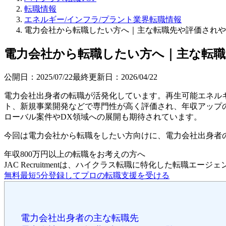
転職情報
エネルギー/インフラ/プラント業界転職情報
電力会社から転職したい方へ｜主な転職先や評価されや
電力会社から転職したい方へ｜主な転職
公開日：
2025/07/22
最終更新日：
2026/04/22
電力会社出身者の転職が活発化しています。再生可能エネル
ト、新規事業開発などで専門性が高く評価され、年収アップ
ローバル案件やDX領域への展開も期待されています。
今回は電力会社から転職をしたい方向けに、電力会社出身者の主な転
年収800万円以上の転職を
お考えの方へ
JAC Recruitmentは、ハイクラス転職に特化した転職エージ
無料
最短5分
登録してプロの転職支援を受ける
電力会社出身者の主な転職先