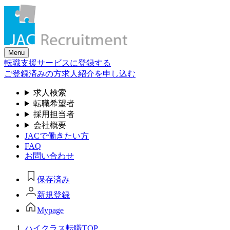
Skip
to
the
content
Menu
転職支援サービスに登録する
ご登録済みの方
求人紹介を申し込む
求人検索
転職希望者
採用担当者
会社概要
JACで働きたい方
FAQ
お問い合わせ
保存済み
新規登録
Mypage
ハイクラス転職TOP