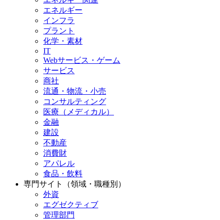
エネルギー
インフラ
プラント
化学・素材
IT
Webサービス・ゲーム
サービス
商社
流通・物流・小売
コンサルティング
医療（メディカル）
金融
建設
不動産
消費財
アパレル
食品・飲料
専門サイト（領域・職種別）
外資
エグゼクティブ
管理部門