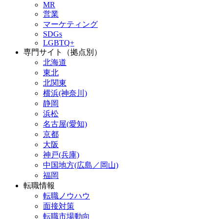
MR
営業
マーケティング
SDGs
LGBTQ+
専門サイト（拠点別）
北海道
東北
北関東
横浜(神奈川)
静岡
浜松
名古屋(愛知)
京都
大阪
神戸(兵庫)
中国地方(広島／岡山)
福岡
転職情報
転職ノウハウ
面接対策
転職市場動向