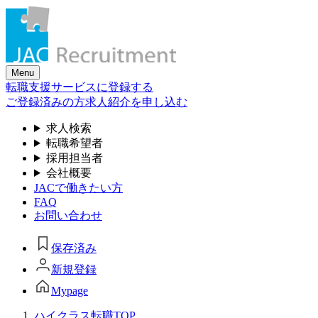
Skip
to
the
content
Menu
転職支援サービスに登録する
ご登録済みの方
求人紹介を申し込む
求人検索
転職希望者
採用担当者
会社概要
JACで働きたい方
FAQ
お問い合わせ
保存済み
新規登録
Mypage
ハイクラス転職TOP