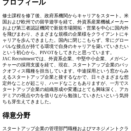
プロフィール
修士課程を修了後、政府系機関からキャリアをスタート。米
国および欧州での留学遊学を経て、外資系産業機械メーカー
および第三者認証機関で新規市場開拓・営業を中心に国内外
を飛びまわり、さまざまな規模の企業様をクライアントにキ
ャリアを歩んできました。国内に閉じこもらず、常にグロー
バルな接点が持てる環境で自身のキャリアを築いていきたい
という初心から、PIVOTをしてきたと思っています。
JAC Recruitmentでは、外資系企業、中堅中小企業、メガベン
チャーの採用支援を経て、現在、スタートアップ企業のバッ
クオフィス職種を担当しています。中途採用という窓からみ
えるスタートアップ企業と接するなかで、日々さまざまな想
定外なことが起こり、ハードなこともありますが、一方でス
タートアップ企業の組織形成や変遷はとても興味深く、アカ
デミアの視点や力を借りながら勉強していきたいという気持
ちも芽生えてきました。
得意分野
スタートアップ企業の管理部門職種およびマネジメントクラ