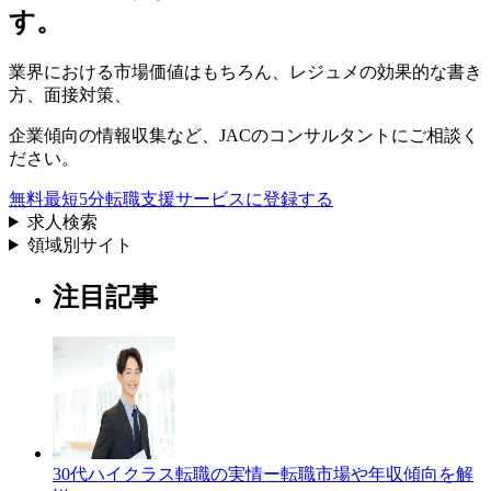
す。
業界における市場価値
はもちろん、
レジュメの効果的な書き
方
、
面接対策
、
企業傾向の情報収集
など、
JACのコンサルタントにご相談く
ださい。
無料
最短5分
転職支援サービスに登録する
求人検索
領域別サイト
注目記事
30代ハイクラス転職の実情ー転職市場や年収傾向を解