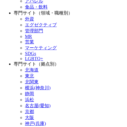
アパレル
食品・飲料
専門サイト（領域・職種別）
外資
エグゼクティブ
管理部門
MR
営業
マーケティング
SDGs
LGBTQ+
専門サイト（拠点別）
北海道
東北
北関東
横浜(神奈川)
静岡
浜松
名古屋(愛知)
京都
大阪
神戸(兵庫)