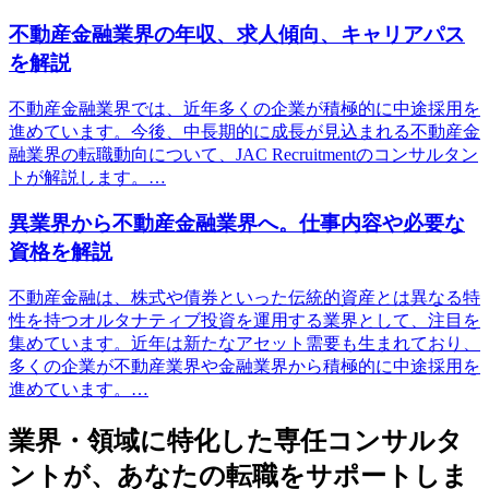
不動産金融業界の年収、求人傾向、キャリアパス
を解説
不動産金融業界では、近年多くの企業が積極的に中途採用を
進めています。今後、中長期的に成長が見込まれる不動産金
融業界の転職動向について、JAC Recruitmentのコンサルタン
トが解説します。…
異業界から不動産金融業界へ。仕事内容や必要な
資格を解説
不動産金融は、株式や債券といった伝統的資産とは異なる特
性を持つオルタナティブ投資を運用する業界として、注目を
集めています。近年は新たなアセット需要も生まれており、
多くの企業が不動産業界や金融業界から積極的に中途採用を
進めています。…
業界・領域に特化した
専任コンサルタ
ントが、
あなたの転職をサポートしま