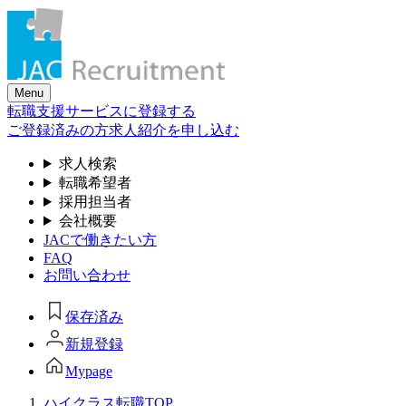
Skip
to
the
content
Menu
転職支援サービスに登録する
ご登録済みの方
求人紹介を申し込む
求人検索
転職希望者
採用担当者
会社概要
JACで働きたい方
FAQ
お問い合わせ
保存済み
新規登録
Mypage
ハイクラス転職TOP