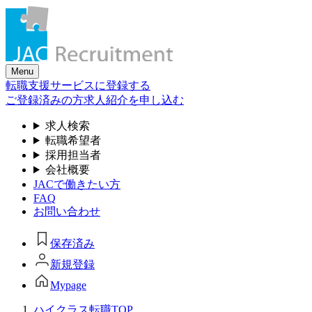
Skip
to
the
content
Menu
転職支援サービスに登録する
ご登録済みの方
求人紹介を申し込む
求人検索
転職希望者
採用担当者
会社概要
JACで働きたい方
FAQ
お問い合わせ
保存済み
新規登録
Mypage
ハイクラス転職TOP