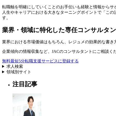
転職軸を明確にしていくことのお手伝いも経験と情報からサ
人生やキャリアにおける大きなターニングポイントで「この
す。
業界・領域に特化した
専任コンサルタ
業界における市場価値
はもちろん、
レジュメの効果的な書き
企業傾向の情報収集
など、
JACのコンサルタントにご相談く
無料
最短5分
転職支援サービスに登録する
求人検索
領域別サイト
注目記事