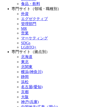
食品・飲料
専門サイト（領域・職種別）
外資
エグゼクティブ
管理部門
MR
営業
マーケティング
SDGs
LGBTQ+
専門サイト（拠点別）
北海道
東北
北関東
横浜(神奈川)
静岡
浜松
名古屋(愛知)
京都
大阪
神戸(兵庫)
中国地方(広島／岡山)