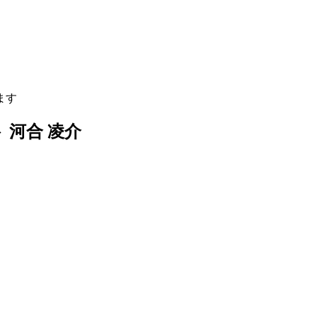
ます
ト
河合 凌介