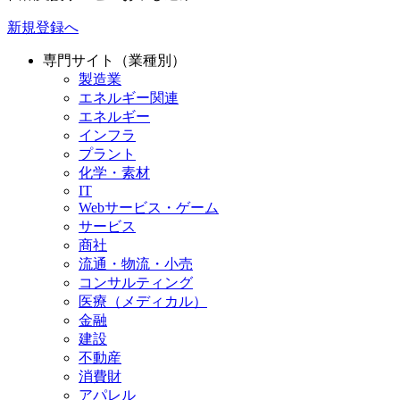
新規登録へ
専門サイト（業種別）
製造業
エネルギー関連
エネルギー
インフラ
プラント
化学・素材
IT
Webサービス・ゲーム
サービス
商社
流通・物流・小売
コンサルティング
医療（メディカル）
金融
建設
不動産
消費財
アパレル