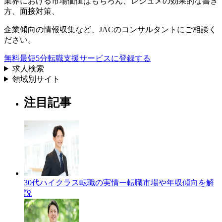
業界における市場価値
はもちろん、
レジュメの効果的な書き
方
、
面接対策
、
企業傾向の情報収集
など、
JACのコンサルタントにご相談く
ださい。
無料
最短5分
転職支援サービスに登録する
求人検索
領域別サイト
注目記事
30代ハイクラス転職の実情ー転職市場や年収傾向を解
説