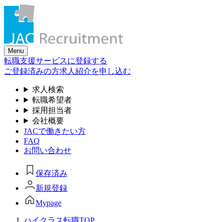
Skip
to
the
content
Menu
転職支援サービスに登録する
ご登録済みの方
求人紹介を申し込む
求人検索
転職希望者
採用担当者
会社概要
JACで働きたい方
FAQ
お問い合わせ
保存済み
新規登録
Mypage
ハイクラス転職TOP