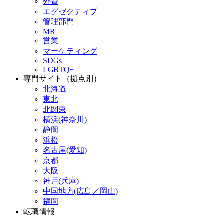
外資
エグゼクティブ
管理部門
MR
営業
マーケティング
SDGs
LGBTQ+
専門サイト（拠点別）
北海道
東北
北関東
横浜(神奈川)
静岡
浜松
名古屋(愛知)
京都
大阪
神戸(兵庫)
中国地方(広島／岡山)
福岡
転職情報