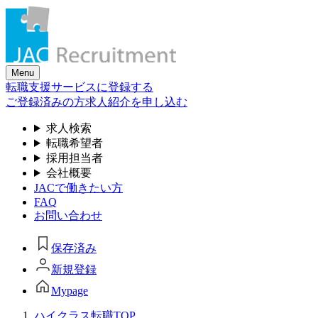
Skip
to
the
content
Menu
転職支援サービスに登録する
ご登録済みの方
求人紹介を申し込む
求人検索
転職希望者
採用担当者
会社概要
JACで働きたい方
FAQ
お問い合わせ
保存済み
新規登録
Mypage
ハイクラス転職TOP