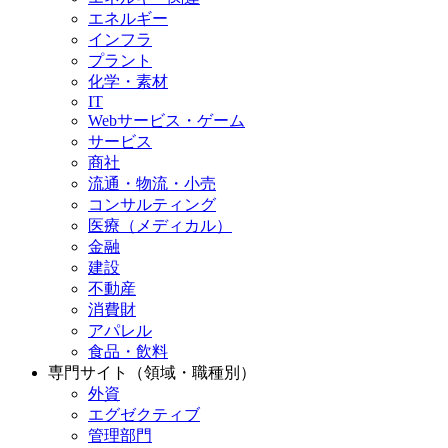
エネルギー
インフラ
プラント
化学・素材
IT
Webサービス・ゲーム
サービス
商社
流通・物流・小売
コンサルティング
医療（メディカル）
金融
建設
不動産
消費財
アパレル
食品・飲料
専門サイト（領域・職種別）
外資
エグゼクティブ
管理部門