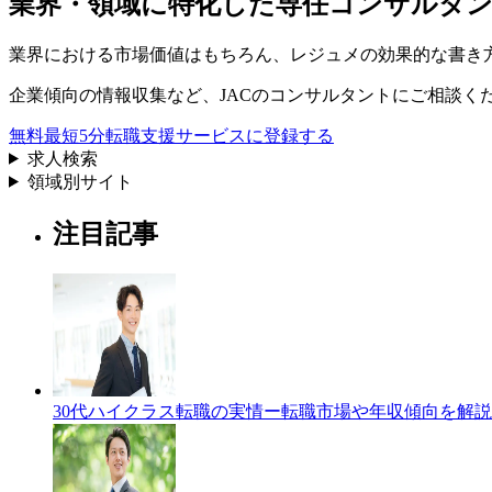
業界・領域に特化した
専任コンサルタ
業界における市場価値
はもちろん、
レジュメの効果的な書き
企業傾向の情報収集
など、
JACのコンサルタントにご相談く
無料
最短5分
転職支援サービスに登録する
求人検索
領域別サイト
注目記事
30代ハイクラス転職の実情ー転職市場や年収傾向を解説