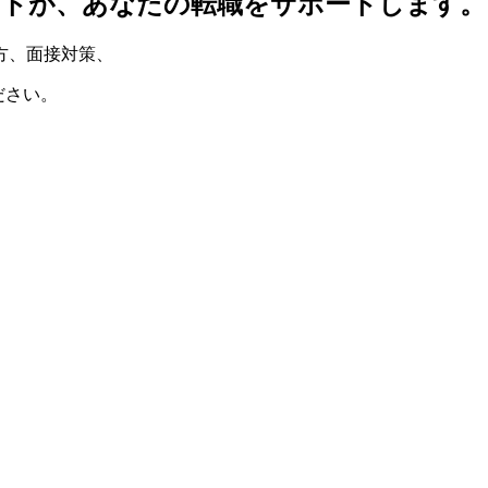
ントが、
あなたの転職をサポートします。
方
、
面接対策
、
ださい。