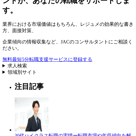
ントが、
あなたの転職をサポートしま
す。
業界における市場価値
はもちろん、
レジュメの効果的な書き
方
、
面接対策
、
企業傾向の情報収集
など、
JACのコンサルタントにご相談く
ださい。
無料
最短5分
転職支援サービスに登録する
求人検索
領域別サイト
注目記事
30代ハイクラス転職の実情ー転職市場や年収傾向を解