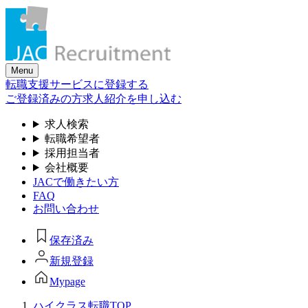
Skip
to
the
content
Menu
転職支援サービスに登録する
ご登録済みの方
求人紹介を申し込む
求人検索
転職希望者
採用担当者
会社概要
JACで働きたい方
FAQ
お問い合わせ
保存済み
新規登録
Mypage
ハイクラス転職TOP