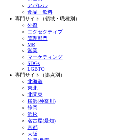
アパレル
食品・飲料
専門サイト（領域・職種別）
外資
エグゼクティブ
管理部門
MR
営業
マーケティング
SDGs
LGBTQ+
専門サイト（拠点別）
北海道
東北
北関東
横浜(神奈川)
静岡
浜松
名古屋(愛知)
京都
大阪