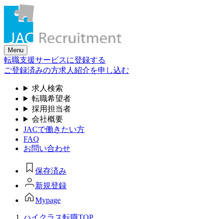
Skip
to
the
content
Menu
転職支援サービスに登録する
ご登録済みの方
求人紹介を申し込む
求人検索
転職希望者
採用担当者
会社概要
JACで働きたい方
FAQ
お問い合わせ
保存済み
新規登録
Mypage
ハイクラス転職TOP