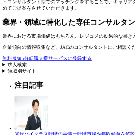
・コンサルタント型でのマッチングをすることで、キャリアの
めてご提案をさせていただきます。
業界・領域に特化した
専任コンサルタ
業界における市場価値
はもちろん、
レジュメの効果的な書き
企業傾向の情報収集
など、
JACのコンサルタントにご相談く
無料
最短5分
転職支援サービスに登録する
求人検索
領域別サイト
注目記事
30代ハイクラス転職の実情ー転職市場や年収傾向を解説