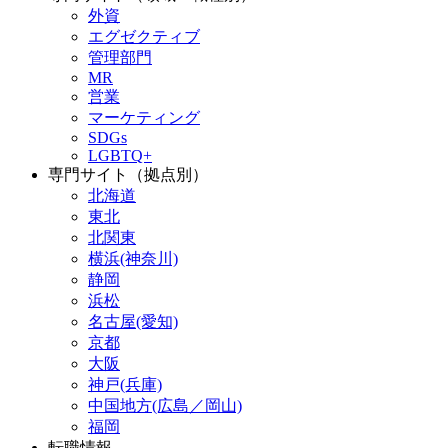
外資
エグゼクティブ
管理部門
MR
営業
マーケティング
SDGs
LGBTQ+
専門サイト（拠点別）
北海道
東北
北関東
横浜(神奈川)
静岡
浜松
名古屋(愛知)
京都
大阪
神戸(兵庫)
中国地方(広島／岡山)
福岡
転職情報