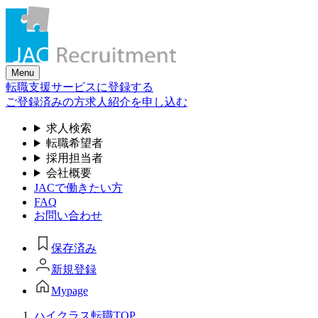
Skip
to
the
content
Menu
転職支援サービスに登録する
ご登録済みの方
求人紹介を申し込む
求人検索
転職希望者
採用担当者
会社概要
JACで働きたい方
FAQ
お問い合わせ
保存済み
新規登録
Mypage
ハイクラス転職TOP