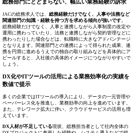
総務部門にとどまらない、幅広い業務経験の訴求
JACの総務求人では、
総務経験だけでなく、人事や法務など
関連部門の知識・経験を持つ方を求める傾向が強いです
。
総務経験だけでなく、人事と連携しながら人事制度の改定や
運用に携わっていたり、法務と連携しながら契約管理などに
携わったりした場合などは、転職時に大きなアドバンテージ
となりえます。関連部門との連携によって得られた成果、連
携を円滑に進めるうえでの独自の取り組みなどを具体的にア
ピールすると、入社後の具体的イメージにつながりやすいで
しょう。
DX化やITツールの活用による業務効率化の実績を
数値で提示
多くの企業ではITツールの導入により、データの一元管理や
ペーパーレス化を推進し、業務効率の向上を進めています。
また、テレワーク拡大に伴い、クラウドサービスの活用も増
えています。
DX人材が不足している
現状、総務担当者として社内全体の
DXプロジェクトに参画した経験や、システム導入などで総