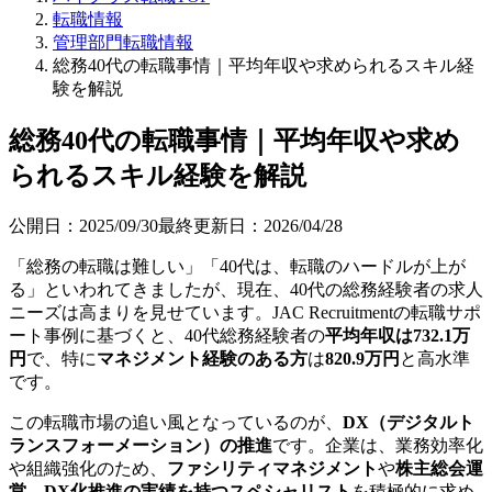
転職情報
管理部門転職情報
総務40代の転職事情｜平均年収や求められるスキル経
験を解説
総務40代の転職事情｜平均年収や求め
られるスキル経験を解説
公開日：
2025/09/30
最終更新日：
2026/04/28
「総務の転職は難しい」「40代は、転職のハードルが上が
る」といわれてきましたが、現在、40代の総務経験者の求人
ニーズは高まりを見せています。JAC Recruitmentの転職サポ
ート事例に基づくと、40代総務経験者の
平均年収は732.1万
円
で、特に
マネジメント経験のある方
は
820.9万円
と高水準
です。
この転職市場の追い風となっているのが、
DX（デジタルト
ランスフォーメーション）の推進
です。企業は、業務効率化
や組織強化のため、
ファシリティマネジメント
や
株主総会運
営
、
DX化推進の実績を持つスペシャリスト
を積極的に求め