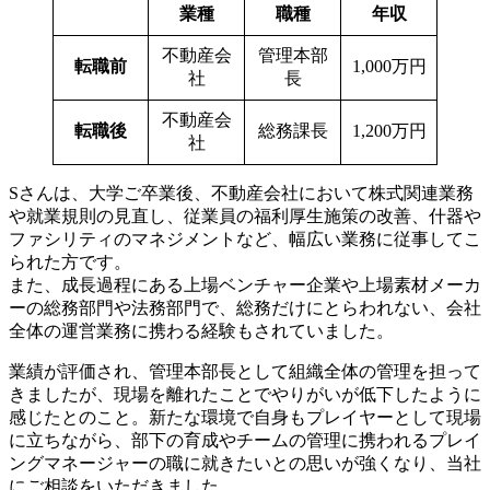
業種
職種
年収
不動産会
管理本部
転職前
1,000万円
社
長
不動産会
転職後
総務課長
1,200万円
社
Sさんは、大学ご卒業後、不動産会社において株式関連業務
や就業規則の見直し、従業員の福利厚生施策の改善、什器や
ファシリティのマネジメントなど、幅広い業務に従事してこ
られた方です。
また、成長過程にある上場ベンチャー企業や上場素材メーカ
ーの総務部門や法務部門で、総務だけにとらわれない、会社
全体の運営業務に携わる経験もされていました。
業績が評価され、管理本部長として組織全体の管理を担って
きましたが、現場を離れたことでやりがいが低下したように
感じたとのこと。新たな環境で自身もプレイヤーとして現場
に立ちながら、部下の育成やチームの管理に携われるプレイ
ングマネージャーの職に就きたいとの思いが強くなり、当社
にご相談をいただきました。