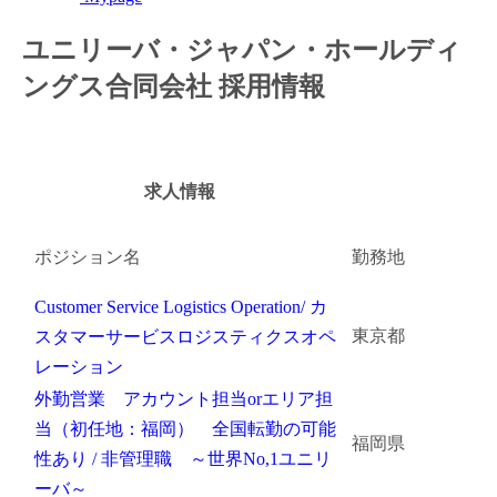
金融（銀行・証券・保険・投資）
ユニリーバ・ジャパン・ホールディ
ングス合同会社 採用情報
コンサルティング・シンクタンク・事務所
IT・通信
WEB（デジタル・メディア・ゲーム）
求人情報
電気・電機
ポジション名
勤務地
コンピュータハード・周辺機器
Customer Service Logistics Operation/ カ
半導体
東京都
スタマーサービスロジスティクスオペ
レーション
機械・装置
外勤営業 アカウント担当orエリア担
当（初任地：福岡） 全国転勤の可能
自動車・部品
福岡県
性あり / 非管理職 ～世界No,1ユニリ
化学
ーバ～