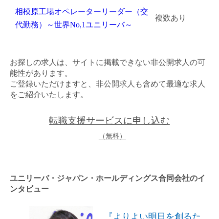
相模原工場オペレーターリーダー（交
金属・素材
複数あり
代勤務）～世界No,1ユニリーバ～
エネルギー・プラント
メディカル（医薬品・CRO・医療機器）
お探しの求人は、サイトに掲載できない非公開求人の可
能性があります。
医療・介護・福祉
ご登録いただけますと、非公開求人も含めて最適な求人
をご紹介いたします。
その他
転職支援サービスに申し込む
（無料）
次へ
（ご経験職種を選択）
ユニリーバ・ジャパン・ホールディングス合同会社のイ
ンタビュー
『よりよい明日を創るた