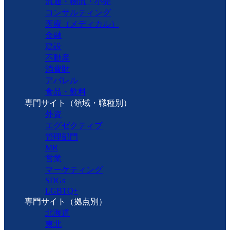
流通・物流・小売
コンサルティング
医療（メディカル）
金融
建設
不動産
消費財
アパレル
食品・飲料
専門サイト（領域・職種別）
外資
エグゼクティブ
管理部門
MR
営業
マーケティング
SDGs
LGBTQ+
専門サイト（拠点別）
北海道
東北