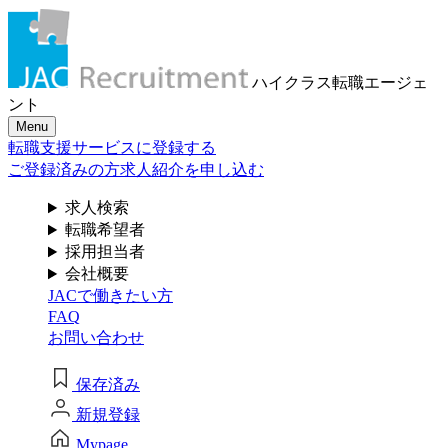
メール認証とは？
求人検索・転職事例
はじめに、
あなたが活かしたい
メール認証は当社サービスを利用される方が登録されたメー
ハイクラス転職
エージェ
ルアドレスがご本人のもので受信可能であることを確認する
「ご経験業種」
を
ント
ための仕組みです。 これは主に、なりすまし等のセキュリテ
Menu
ィリスク低減や、サポートにおけるお客様のスムーズな本人
お選びください
転職支援サービスに登録する
認証に役立ちます。お客様が安心してジェイ エイ シー リク
ルートメントをお使いいただくための大切な認証操作となり
ご登録済みの方
求人紹介を申し込む
ます。
サービス（人材・ホテル・旅行・教育）
求人検索
個人情報取り扱いおよびサービス利用規約
転職希望者
商社
採用担当者
会社概要
JACで働きたい方
流通（EC・運輸・小売）
FAQ
お問い合わせ
消費財（食品・アパレル・トイレタリー）
閉じる
保存済み
マスコミ（広告・制作）
新規登録
建設・不動産
Mypage