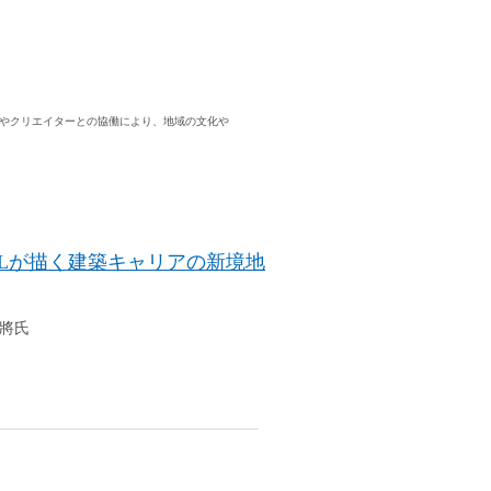
築家やクリエイターとの協働により、地域の文化や
ELが描く建築キャリアの新境地
 將氏