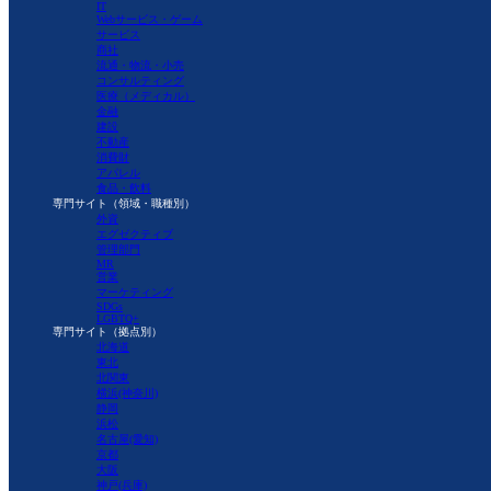
IT
Webサービス・ゲーム
サービス
商社
流通・物流・小売
コンサルティング
医療（メディカル）
金融
建設
不動産
消費財
アパレル
食品・飲料
専門サイト（領域・職種別）
外資
エグゼクティブ
管理部門
MR
営業
マーケティング
SDGs
LGBTQ+
専門サイト（拠点別）
北海道
東北
北関東
横浜(神奈川)
静岡
浜松
名古屋(愛知)
京都
大阪
神戸(兵庫)