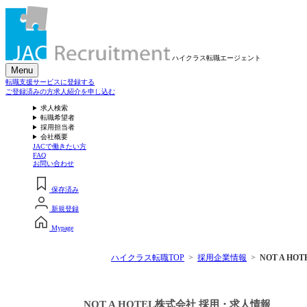
ハイクラス転職
エージェント
Menu
転職支援サービスに登録する
ご登録済みの方
求人紹介を申し込む
求人検索
転職希望者
採用担当者
会社概要
JACで働きたい方
FAQ
お問い合わせ
保存済み
新規登録
Mypage
ハイクラス転職TOP
採用企業情報
NOT A HO
NOT A HOTEL株式会社 採用・求人情報