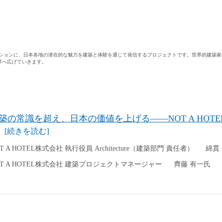
」をミッションに、日本各地の潜在的な魅力を建築と体験を通じて発信するプロジェクトです。世界的建
界へ広げていきます。
築の常識を超え、日本の価値を上げる――NOT A HOT
[続きを読む]
T A HOTEL株式会社 執行役員 Architecture（建築部門 責任者）
綿貫
OT A HOTEL株式会社 建築プロジェクトマネージャー
齊藤 有一氏