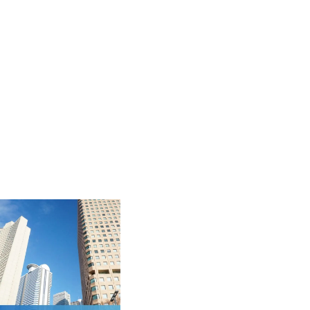
コンピュータハード・周辺機器
半導体
キャンセル
ログアウト
化学
金属・素材
エネルギー・プラント
メディカル（医薬品・CRO・医療機器）
医療
閉じる
次へ
（ご経験職種を選択）
閉じる