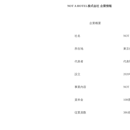
NOT A HOTEL株式会社 企業情報
企業概要
社名
NOT
所在地
東京
代表者
代表
設立
202
事業内容
NOT
メール認証とは？
メール認証は当社サービスを利
資本金
10
す。 これは主に、なりすまし
してジェイ エイ シー リクル
従業員数
386
個人情報取り扱いおよびサー