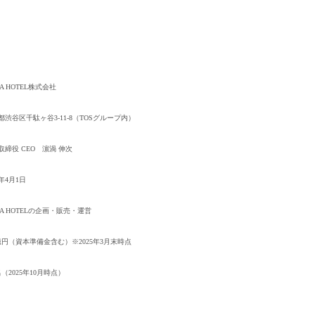
 A HOTEL株式会社
都渋谷区千駄ヶ谷3-11-8（TOSグループ内）
求人検索・転職事例
取締役 CEO 濵渦 伸次
あなたが活かしたい
「ご経
はじめに、
0年4月1日
サービス（人材・ホテル・旅行・教育）
商社
 A HOTELの企画・販売・運営
消費財（食品・アパレル・トイレタリー）
マ
用される方が登録されたメールアドレスがご本人のもので受信可能
8億円（資本準備金含む）※2025年3月末時点
等のセキュリティリスク低減や、サポートにおけるお客様のスムー
建設・不動産
金融（銀行・証券・保険・投資
ートメントをお使いいただくための大切な認証操作となります。
名（2025年10月時点）
コンサルティング・シンクタンク・事務所
IT
ビス利用規約
WEB（デジタル・メディア・ゲーム）
電気・