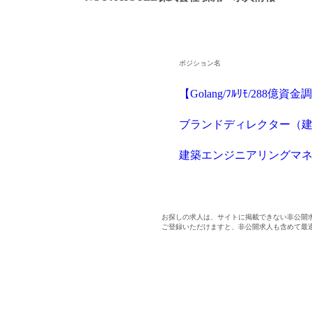
ポジション名
【Golang/ﾌﾙﾘﾓ/28
ブランドディレクター（
建築エンジニアリングマ
お探しの求人は、サイトに掲載できない非公開
ご登録いただけますと、非公開求人も含めて最