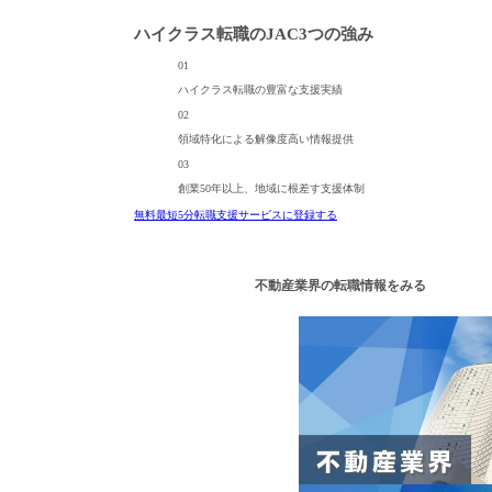
ハイクラス転職のJAC
3つの強み
01
ハイクラス転職の
豊富な支援実績
02
領域特化による
解像度高い情報提供
03
創業50年以上、
地域に根差す支援体制
無料
最短5分
転職支援サービスに登録する
不動産業界の転職情報をみる