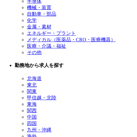
半導体
機械・装置
自動車・部品
化学
金属・素材
エネルギー・プラント
メディカル（医薬品・CRO・医療機器）
医療・介議・福祉
その他
勤務地から求人を探す
北海道
東北
関東
甲信越・北陸
東海
関西
中国
四国
九州・沖縄
海外