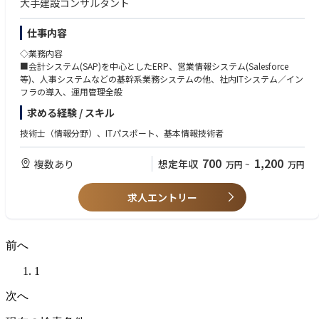
大手建設コンサルタント
仕事内容
◇業務内容
■会計システム(SAP)を中心としたERP、営業情報システム(Salesforce
等)、人事システムなどの基幹系業務システムの他、社内ITシステム／イン
フラの導入、運用管理全般
求める経験 / スキル
技術士（情報分野）、ITパスポート、基本情報技術者
700
1,200
複数あり
想定年収
万円
~
万円
求人エントリー
前へ
1
次へ