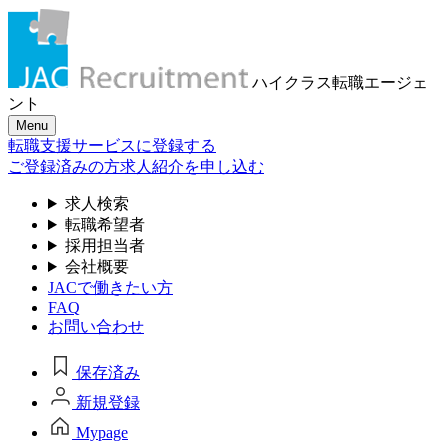
ハイクラス転職
エージェ
ント
Menu
転職支援サービスに登録する
ご登録済みの方
求人紹介を申し込む
求人検索
転職希望者
採用担当者
会社概要
JACで働きたい方
FAQ
お問い合わせ
保存済み
新規登録
Mypage