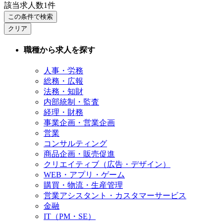
該当求人数
1
件
この条件で検索
クリア
職種から求人を探す
人事・労務
総務・広報
法務・知財
内部統制・監査
経理・財務
事業企画・営業企画
営業
コンサルティング
商品企画・販売促進
クリエイティブ（広告・デザイン）
WEB・アプリ・ゲーム
購買・物流・生産管理
営業アシスタント・カスタマーサービス
金融
IT（PM・SE）