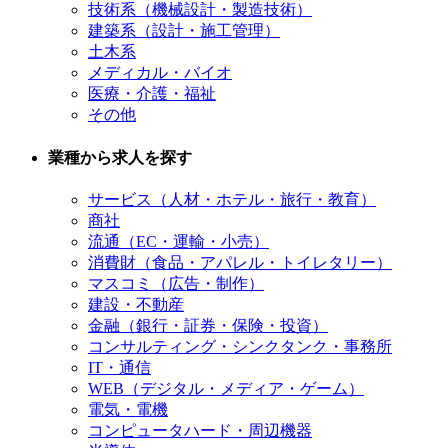
技術系（機械設計・製造技術）
建築系（設計・施工管理）
土木系
メディカル・バイオ
医療・介護・福祉
その他
業種から求人を探す
サービス（人材・ホテル・旅行・教育）
商社
流通（EC・運輸・小売）
消費財（食品・アパレル・トイレタリー）
マスコミ（広告・制作）
建設・不動産
金融（銀行・証券・保険・投資）
コンサルティング・シンクタンク・事務所
IT・通信
WEB（デジタル・メディア・ゲーム）
電気・電機
コンピュータハード・周辺機器