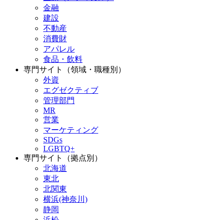
金融
建設
不動産
消費財
アパレル
食品・飲料
専門サイト（領域・職種別）
外資
エグゼクティブ
管理部門
MR
営業
マーケティング
SDGs
LGBTQ+
専門サイト（拠点別）
北海道
東北
北関東
横浜(神奈川)
静岡
浜松