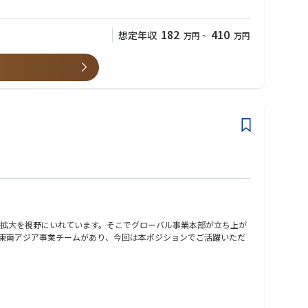
182
410
想定年収
万円
~
万円
拡大を視野にいれています。そこでグローバル事業本部が立ち上が
東南アジア事業チームがあり、今回は本ポジションでご活躍いただ
ています。そこで東南アジア事業チームは、ベトナムの教育出版・サ