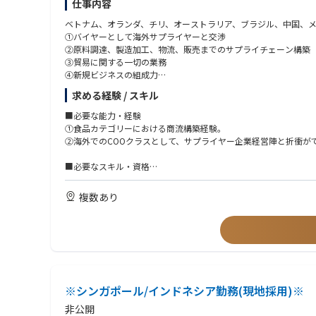
仕事内容
ベトナム、オランダ、チリ、オーストラリア、ブラジル、中国、
①バイヤーとして海外サプライヤーと交渉
②原料調達、製造加工、物流、販売までのサプライチェーン構築
③貿易に関する一切の業務
④新規ビジネスの組成力
※③に関してはご入社後に学んでいただきます。
求める経験 / スキル
■必要な能力・経験
①食品カテゴリーにおける商流構築経験。
②海外でのCOOクラスとして、サプライヤー企業経営陣と折衝が
■必要なスキル・資格
①TOEIC 800点以上
②チリ希望者はビジネススペイン語必須
複数あり
③ブラジル希望者はビジネスポルトガル語必須
④中国希望者は中国語ビジネスレベル必須
■資格尚可資格・スキル
①海外出張もしくは海外駐在経験者
④海外赴任者健康診断が問題ない方 ※入社後3ヵ月以内に受診
※シンガポール/インドネシア勤務(現地採用)※
非公開