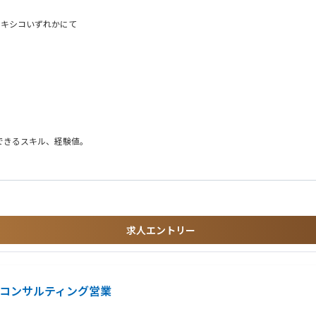
メキシコいずれかにて
できるスキル、経験値。
求人エントリー
いただき海外赴任に問題ないこと
 コンサルティング営業