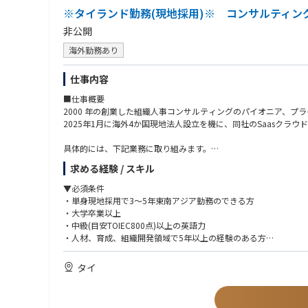
・海外営業経験者
※タイランド勤務(現地採用)※ コンサルティン
非公開
海外勤務あり
仕事内容
■仕事概要
2000 年の創業した組織人事コンサルティングのパイオニア、プ
2025年1月に海外4か国現地法人設立を機に、同社のSaasク
具体的には、下記業務に取り組みます。
・新規開拓営業(商談先は現地MDクラス)
求める経験 / スキル
・クライアント企業の組織課題をサーベイで把握する
・強み・弱みに基づいた組織改善施策をご提案する
▼必須条件
・改善に向けた側面サポートを実施する
・単身現地採用で3～5年東南アジア勤務のできる方
・大学卒業以上
※昇格などの役割変更に伴い、担って頂く業務内容が変動する場
・中級(目安TOIEC800点)以上の英語力
・人材、育成、組織開発領域で5年以上の経験のある方
・下記いずれかのご経験をお持ちの方
-営業経験（個人、法人に関わらず）
タイ
-経営、組織人事、採用・教育に関する職務経験
-コンサルティング業務経験
・チームにおける葛藤や人間関係の難しさなど、チームや人間関