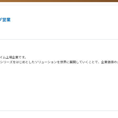
グ営業
ライム上場企業です。
ラウドシリーズをはじめとしたソリューションを世界に展開していくことで、企業価値
合があります