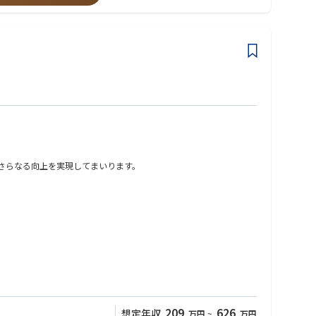
のさらなる向上を実現してまいります。
209
626
想定年収
万円
~
万円