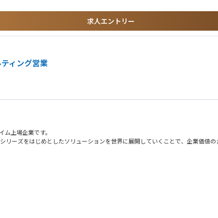
求人エントリー
係における大変さを経験されている方
ルティング営業
ライム上場企業です。
ラウドシリーズをはじめとしたソリューションを世界に展開していくことで、企業価値
合があります