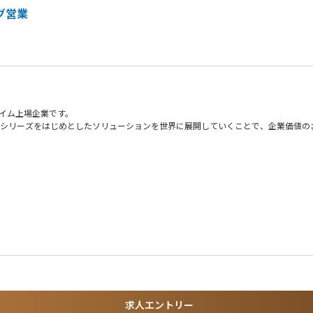
グ営業
ライム上場企業です。
ラウドシリーズをはじめとしたソリューションを世界に展開していくことで、企業価値
合があります
求人エントリー
係における大変さを経験されている方