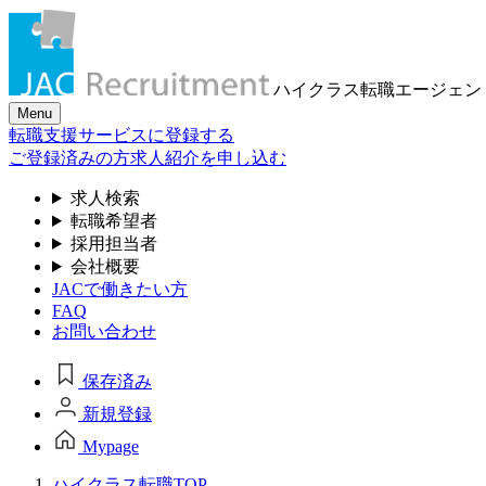
ハイクラス転職
エージェン
Menu
転職支援サービスに登録する
ご登録済みの方
求人紹介を申し込む
求人検索
転職希望者
採用担当者
会社概要
JACで働きたい方
FAQ
お問い合わせ
保存済み
新規登録
Mypage
ハイクラス転職TOP