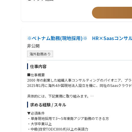
-経営、組織人事、採用・教育に関する職務経験
-コンサルティング業務経験
・チームにおける葛藤や人間関係の難しさなど、チームや人間関
▼優遇条件
・商社、金融、広告代理店、コンサルティングファーム出身者
・海外営業経験者
※ベトナム勤務(現地採用)※ HR×Saasコンサ
非公開
海外勤務あり
仕事内容
■仕事概要
2000 年の創業した組織人事コンサルティングのパイオニア、プ
2025年1月に海外4か国現地法人設立を機に、同社のSaasク
具体的には、下記業務に取り組みます。
・新規開拓営業(商談先は現地MDクラス)
求める経験 / スキル
・クライアント企業の組織課題をサーベイで把握する
・強み・弱みに基づいた組織改善施策をご提案する
▼必須条件
・改善に向けた側面サポートを実施する
・単身現地採用で3～5年東南アジア勤務のできる方
・大学卒業以上
※昇格などの役割変更に伴い、担って頂く業務内容が変動する場
・中級(目安TOEIC800点)以上の英語力