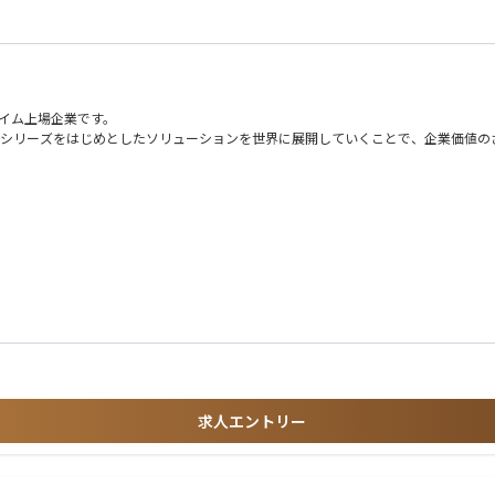
ライム上場企業です。
ラウドシリーズをはじめとしたソリューションを世界に展開していくことで、企業価値
場合があります
求人エントリー
係における大変さを経験されている方