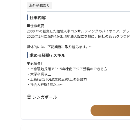
海外勤務あり
仕事内容
■仕事概要
2000 年の創業した組織人事コンサルティングのパイオニア、プ
2025年1月に海外4か国現地法人設立を機に、同社のSaasク
具体的には、下記業務に取り組みます。
・新規開拓営業(商談先は現地MDクラス)
求める経験 / スキル
・クライアント企業の組織課題をサーベイで把握する
・強み・弱みに基づいた組織改善施策をご提案する
▼必須条件
・改善に向けた側面サポートを実施する
・単身現地採用で3～5年東南アジア勤務のできる方
・大学卒業以上
※昇格などの役割変更に伴い、以下の業務内容を担っていただく
・上級(目安TOEIC930点)以上の英語力
・社会人経験5年以上
・5～20人のメンバーマネジメント
・10名以上のメンバーマネジメント経験
・新規拠点立ち上げ
・無形商材の法人営業経験
シンガポール
・経営、組織人事、採用・教育領域に関する職務経験
・コンサルティング業務経験
・チームにおける葛藤や人間関係の難しさなど、チームや人間関
▼優遇条件
・商社、金融、広告代理店、コンサルティングファーム出身者