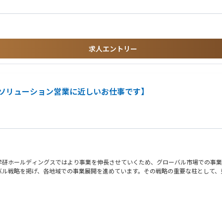
求人エントリー
係における大変さを経験されている方
ソリューション営業に近しいお仕事です】
学研ホールディングスではより事業を伸長させていくため、グローバル市場での事業
バル戦略を掲げ、各地域での事業展開を進めています。その戦略の重要な柱として、
の25％を教育にかけるほど、東南アジア地域でもとりわけ教育熱が高い地域となっ
Hub社と連携し、教育における各プロジェクトを推進していただきます。