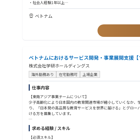
・社会人経験1年以上
・下記いずれかのご経験をお持ちの方
-営業経験（個人、法人に関わらず）
ベトナム
-経営、組織人事、採用・教育に関する職務経験
-コンサルティング業務経験
・チームにおける葛藤や人間関係の難しさなど、チームや人間関
▼優遇条件
・商社、金融、広告代理店、コンサルティングファーム出身者
・海外営業経験者
ベトナムにおけるサービス開発・事業展開支援【
株式会社学研ホールディングス
海外勤務あり
在宅勤務可
上場企業
仕事内容
【東南アジア事業チームについて】
少子高齢化により日本国内の教育関連市場が縮小していくなか、
り、「日本発の高品質な教育サービスを世界に届ける」とグロー
ける方を募集しています。
なかでも現在注目しているのはベトナム。ベトナムは、世帯年収
求める経験 / スキル
ービス事業を展開しているDTP社とEdTech企業であるKiddi
※参照ページ※
【必須スキル】