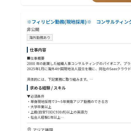
▼優遇条件
・商社、金融、広告代理店、コンサルティングファーム出身者
・海外営業経験者
※フィリピン勤務(現地採用)※ コンサルティン
非公開
海外勤務あり
仕事内容
■仕事概要
2000 年の創業した組織人事コンサルティングのパイオニア、プ
2025年1月に海外4か国現地法人設立を機に、同社のSaasク
具体的には、下記業務に取り組みます。
・新規開拓営業(商談先は現地MDクラス)
求める経験 / スキル
・クライアント企業の組織課題をサーベイで把握する
・強み・弱みに基づいた組織改善施策をご提案する
▼必須条件
・改善に向けた側面サポートを実施する
・単身現地採用で3～5年東南アジア勤務のできる方
・大学卒業以上
※昇格などの役割変更に伴い、担って頂く業務内容が変動する場
・上級(目安TOEIC930点)以上の英語力
・社会人経験1年以上
・下記いずれかのご経験をお持ちの方
-営業経験（個人、法人に関わらず）
アジア諸国