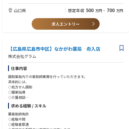
500
700
山口県
想定年収
万円
~
万円
求人エントリー
【広島県広島市中区】なかがわ薬局 舟入店
株式会社グラム
仕事内容
調剤薬局内での薬剤師業務を行っていただきます。
具体的には、
◇処方せん調剤
◇服薬指導
◇介護相談
◇健康相談 等
求める経験 / スキル
【店舗概要】※2025年12月時点
要薬剤師免許
■営業時間：
◇経験不問
月～金 9:30～19:30
◇経験者厚遇
土 9:30～13:30