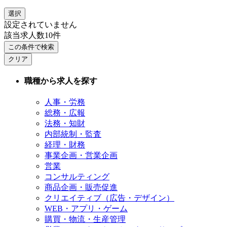
選択
設定されていません
該当求人数
10
件
この条件で検索
クリア
職種から求人を探す
人事・労務
総務・広報
法務・知財
内部統制・監査
経理・財務
事業企画・営業企画
営業
コンサルティング
商品企画・販売促進
クリエイティブ（広告・デザイン）
WEB・アプリ・ゲーム
購買・物流・生産管理