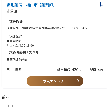
調剤薬局 福山市【薬剤師】
非公開
仕事内容
保険調剤、投薬指導など薬剤師業務全般を行っていただきます。
【店舗詳細】
■営業時間
月火木金/9:00-18:00
水/9:00-12:00
求める経験 / スキル
土/8:30-12:00
■薬剤師免許要
420
550
広島県
想定年収
万円
~
万円
求人エントリー
前へ
1