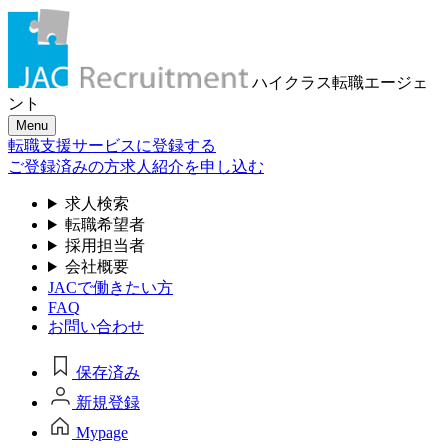
ハイクラス転職
エージェ
ント
Menu
転職支援サービスに登録する
ご登録済みの方
求人紹介を申し込む
求人検索
転職希望者
採用担当者
会社概要
JACで働きたい方
FAQ
お問い合わせ
保存済み
新規登録
Mypage