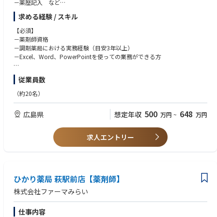
－薬歴記入 など
求める経験 / スキル
■CHCPグループについて
病院、調剤薬局、在宅サービス、歯科医院と地域の医療・ヘルスケア機関
【必須】
をつなぐプラットフォームを構築。
－薬剤師資格
質の高い医療・介護サービスを患者様にお届けしていくため、グループ各
－調剤薬局における実務経験（目安3年以上）
社の強みを生かし、ヘルスケア分野における経営支援から地域医療を繋
－Excel、Word、PowerPointを使っての業務ができる方
ぎ、医療従事者の働き方改善を実現しています。
【歓迎】
従業員数
・CHCPパートナー薬局で働くメリット
－在宅/居宅管理指導経験
①お休みが取りやすい
－スタッフマネジメント経験（1年以上）
（約20名）
CHCPファーマシー本部所属の薬剤師の応援体制があり、希望のお休みは
－調剤チェーン薬局におけるエリア長、統括薬局長経験
ほぼ100％お取りいただけます。
500
648
広島県
想定年収
万円
~
万円
②医療に集中できる環境
本部へバックオフィス業務を集約しており、専門性に特化した業務に集中
できます。
求人エントリー
採用、労務、薬事、経理、ITなどを本部移管しております。
③欠品リスクを最小限に
CHCPグループ全体で在庫管理システムを導入していますので、欠品リス
クを抑え患者様へ必要なお薬を提供できる環境を整えています。
④ICT導入等の業務効率化
ひかり薬局 萩駅前店【薬剤師】
現場でも働く薬剤師が機器を選定し、IT専門の本部スタッフがICT環境の支
株式会社ファーマみらい
援を行っています。
⑤キャリアの多様性
仕事内容
店舗の管理薬剤師やラウンダー、エリアマネージャーに加え、CHCPファ