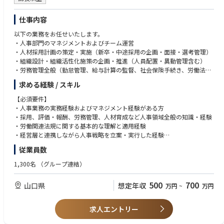
仕事内容
以下の業務をお任せいたします。
・人事部門のマネジメントおよびチーム運営
・人材採用計画の策定・実施（新卒・中途採用の企画・面接・選考管理）
・組織設計・組織活性化施策の企画・推進（人員配置・異動管理含む）
・労務管理全般（勤怠管理、給与計算の監督、社会保険手続き、労働法遵
守の管理）
求める経験 / スキル
・人事制度の構築・改善（公平かつ効果的な評価・報酬制度の整備）
・労働環境の改善および社員満足度向上施策の推進（ハラスメント対応含
【必須要件】
む）
・人事業務の実務経験およびマネジメント経験がある方
・経営層との連携による人事戦略の立案・実行
・採用、評価・報酬、労務管理、人材育成など人事領域全般の知識・経験
・社内コミュニケーション促進および社員フォロー（メンタルヘルス対策
・労働関連法規に関する基本的な理解と適用経験
等）
・経営層と連携しながら人事戦略を立案・実行した経験
・人事関連の法令対応および社内規程の整備・運用
・部下育成やチームマネジメントの実績がある方
従業員数
・その他、人事管理職として必要な総合的な業務管理・改善活動
【歓迎要件】
・組織開発の経験がある方
1,300名
（グループ連結）
・社労士資格や人事関連資格（キャリアコンサルタント等）をお持ちの方
500
700
山口県
想定年収
万円
~
万円
求人エントリー