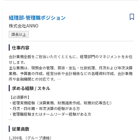
経理部-管理職ポジション
株式会社ANNO
課長以上
仕事内容
会計業務全般をご担当いただくとともに、経理部門のマネジメントをお任
せします。
主な業務は、現預金の管理、買掛・支払・仕訳処理、月次および年次決算
業務、予算書の作成、経営分析や会計報告などの各種資料作成、会計事務
所や金融機関との対応です。
部門メンバーの業務進捗管理や育成、業務プロセスの改善を推進し、グル
求める経験 / スキル
ープ全体の円滑な事業運営を支える重要な役割を担っていただきます。
【必須要件】
・経理実務経験（決算業務、財務諸表作成、税務対応等含む）
・月次・四半期・年次決算の経験がある方
・管理職経験またはチームリーダー経験がある方
【歓迎要件】
従業員数
・社会福祉法人会計基準の知見がある方
1,300名
（グループ連結）