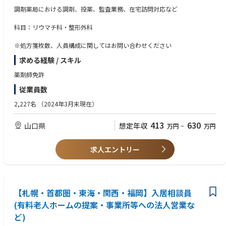
ーマシーの本部にて本部所属の薬剤師となったり、
調剤薬局における調剤、投薬、監査業務、在宅訪問対応など
経営支援を担う役割へのキャリアチェンジをしたり、様々なキャリア形成
が可能です。店舗の管理薬剤師からパートナー薬局の社長へとキャリアア
科目：リウマチ科・整形外科
ップした方もいらっしゃいます。
※処方箋枚数、人員構成に関してはお問い合わせください
求める経験 / スキル
薬剤師免許
従業員数
2,227名
（2024年3月末現在）
413
630
山口県
想定年収
万円
~
万円
求人エントリー
【札幌・首都圏・東海・関西・福岡】入居相談員
(有料老人ホームの提案・事業所等への法人営業な
ど)