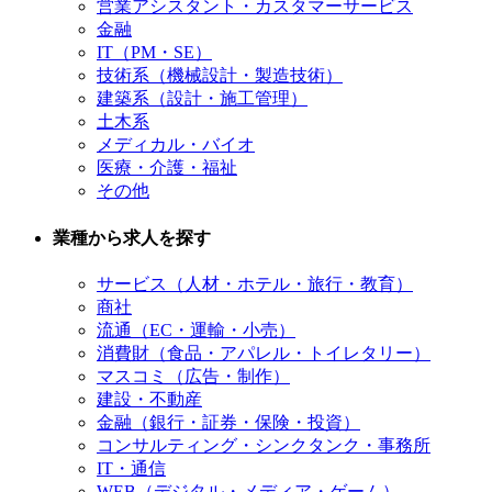
営業アシスタント・カスタマーサービス
金融
IT（PM・SE）
技術系（機械設計・製造技術）
建築系（設計・施工管理）
土木系
メディカル・バイオ
医療・介護・福祉
その他
業種から求人を探す
サービス（人材・ホテル・旅行・教育）
商社
流通（EC・運輸・小売）
消費財（食品・アパレル・トイレタリー）
マスコミ（広告・制作）
建設・不動産
金融（銀行・証券・保険・投資）
コンサルティング・シンクタンク・事務所
IT・通信
WEB（デジタル・メディア・ゲーム）