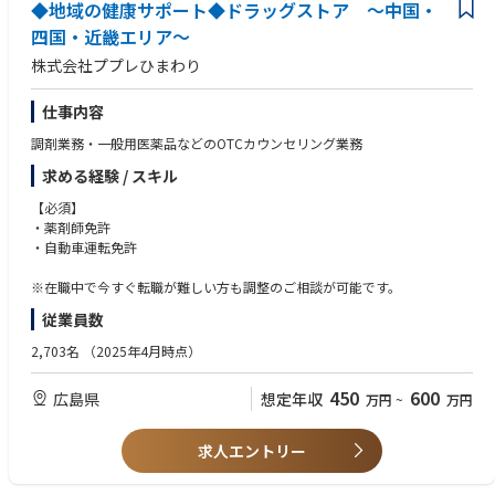
◆地域の健康サポート◆ドラッグストア ～中国・
ター、居宅介護支援事業所を定期的に訪問し、ソーシャルワーカーやケア
マネジャーの皆様へ当社のサービスのご案内と、入居検討者様のヒアリン
四国・近畿エリア～
グなどを行います。
株式会社ププレひまわり
仕事内容
調剤業務・一般用医薬品などのOTCカウンセリング業務
求める経験 / スキル
【必須】
・薬剤師免許
・自動車運転免許
※在職中で今すぐ転職が難しい方も調整のご相談が可能です。
従業員数
2,703名
（2025年4月時点）
450
600
広島県
想定年収
万円
~
万円
求人エントリー