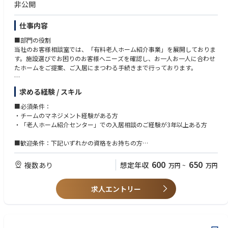
非公開
仕事内容
■部門の役割
当社のお客様相談室では、「有料老人ホーム紹介事業」を展開しておりま
す。施設選びでお困りのお客様へニーズを確認し、お一人お一人に合わせ
たホームをご提案、ご入居にまつわる手続きまで行っております。
■部門の業務内容
求める経験 / スキル
病院のソーシャルワーカーや、地域包括支援センター・居宅介護支援事業
所のケアマネジャーからご相談・ご紹介をいただき、有料老人ホームへの
■必須条件：
入居を検討されている方や、そのご家族様からの入居相談を担当していま
・チームのマネジメント経験がある方
す。
・「老人ホーム紹介センター」での入居相談のご経験が3年以上ある方
■募集ポジション業務内容
■歓迎条件：下記いずれかの資格をお持ちの方
◎メンバーの数値管理、育成などのマネジメント業務
・介護支援専門員
◎有料老人ホームへの入居検討者様やご家族様との入居相談業務
・正看護師、准看護師
600
650
複数あり
想定年収
万円
~
万円
有料老人ホームへ入居を検討されている方やご家族様から、ホームに対す
・社会福祉士
るご希望をお伺いし、ご希望に合った有料老人ホームのご提案（ベネッセ
・介護職員初任者研修
のホームだけでなく他社のホームもご紹介します）とご見学時の同行、ご
求人エントリー
・ホームヘルパー１級、ホームヘルパー２級
入居に向けたホームや病院との調整業務など、一連の入居相談業務を担っ
・介護職員基礎研修、介護福祉士
ていただきます。
・理学療法士、作業療法士、言語聴覚士
◎病院、地域包括支援センター、居宅介護支援事業所への法人営業
・あん摩マッサージ指圧師
入居検討者様のご相談・ご紹介をいただくため、病院や地域包括支援セン