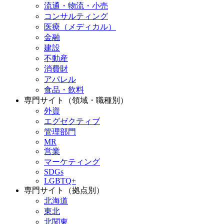
流通・物流・小売
コンサルティング
医療（メディカル）
金融
建設
不動産
消費財
アパレル
食品・飲料
専門サイト（領域・職種別）
外資
エグゼクティブ
管理部門
MR
営業
マーケティング
SDGs
LGBTQ+
専門サイト（拠点別）
北海道
東北
北関東