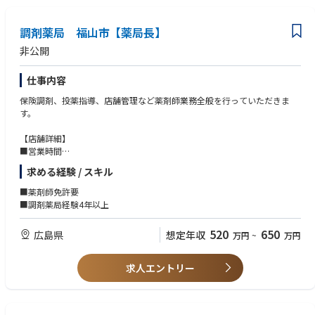
調剤薬局 福山市【薬局長】
非公開
仕事内容
保険調剤、投薬指導、店舗管理など薬剤師業務全般を行っていただきま
す。
【店舗詳細】
■営業時間
月火木金/9:00-18:00
求める経験 / スキル
水/9:00-12:00
土/8:30-12:00
■薬剤師免許要
■調剤薬局経験4年以上
520
650
広島県
想定年収
万円
~
万円
求人エントリー