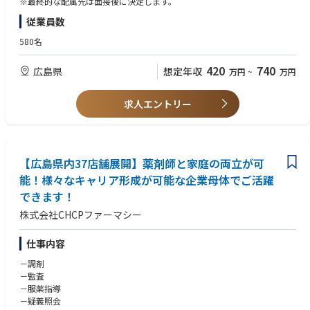
※最終的な配属先は面接後に決定します。
■定休日：日曜日、祝日
従業員数
■平均処方箋枚数：60枚／日
■処方箋科目：内科・循環器内科中心
580名
420
740
広島県
想定年収
万円
~
万円
求人エントリー
【広島県内37店舗展開】薬剤師と家庭の両立が可
能！様々なキャリア形成が可能な企業母体でご活躍
できます！
株式会社CHCPファーマシー
仕事内容
－調剤
－監査
－服薬指導
－疑義照会