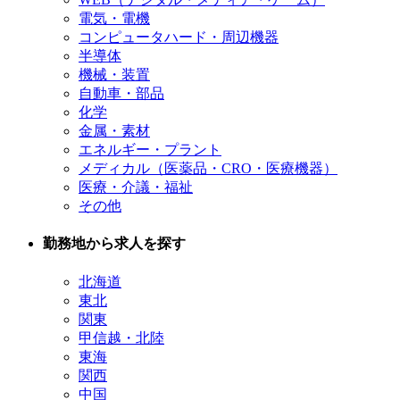
電気・電機
コンピュータハード・周辺機器
半導体
機械・装置
自動車・部品
化学
金属・素材
エネルギー・プラント
メディカル（医薬品・CRO・医療機器）
医療・介議・福祉
その他
勤務地から求人を探す
北海道
東北
関東
甲信越・北陸
東海
関西
中国