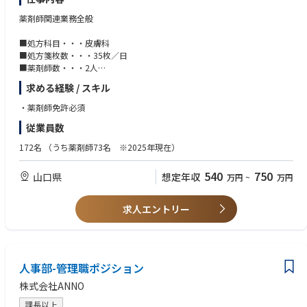
薬剤師関連業務全般
■処方科目・・・皮膚科
■処方箋枚数・・・35枚／日
■薬剤師数・・・2人
■応需機関・・・ササキクリニック
求める経験 / スキル
■在宅・・・有（施設 1件、個人宅3件）
・薬剤師免許必須
従業員数
172名
（うち薬剤師73名 ※2025年現在）
540
750
山口県
想定年収
万円
~
万円
求人エントリー
人事部-管理職ポジション
株式会社ANNO
課長以上