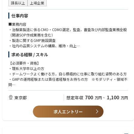
課長以上
上場企業
仕事内容
■業務内容
・治験薬製造に係るCMO・CDMO選定，監査，審査及び内部監査業務全般
（関連SOP作成業務を含む）
・製造に関するGMP施設調査
・社内の品質システムの構築、維持・向上
・新規プロジェクトの立案又は品質保証分野からの参画（社内外調整業務
求める経験 / スキル
を含む）
【必須要件・資格】
・理系大学卒以上の方
・チームワークよく働ける方，自ら積極的に仕事に取り組む姿勢のある方
・GMPの運用経験または責任者経験をお持ちの方 ※モダリティ・領域不
問
・監査業務に関する実務経験を5年以上お持ちの方で、以下を満たす方
└治験薬製造に関する知識を有する方
700
1,100
東京都
想定年収
万円
~
万円
【推奨要件・資格】
求人エントリー
・監査責任者のご経験
・GMP監査又は信頼性基準下試験調査経験を有する方
・リーダーとしてチームを率いた経験
【求める人材像】