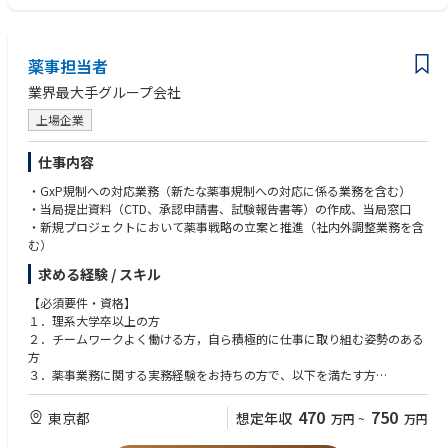
・薬価取得手続きの経験を有する方
【求める人材像】
薬事担当者
医薬品及び動物用医薬品の開発に情熱を持って取り組んでいただける方
業界最大手グループ会社
上場企業
仕事内容
・GxP規制への対応業務（新たな薬事規制への対応に係る業務を含む）
・当局提出資料（CTD、承認申請書、試験報告書等）の作成、当局窓口
・新規プロジェクトにおいて薬事戦略の立案と推進（社内外調整業務を含
む）
求める経験 / スキル
【必須要件・資格】
１．理系大学卒以上の方
２．チームワークよく働ける方，自ら積極的に仕事に取り組む姿勢のある
方
３．薬事業務に関する実務経験をお持ちの方で、以下を満たす方
・薬事関連規制等を調査、理解する能力を有する方
・新薬に係る薬事申請及び当局対応のご経験
470
750
東京都
想定年収
万円
~
万円
【推奨要件・資格】