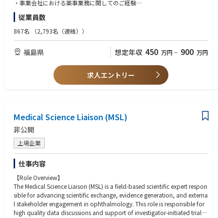
・事業会社における薬事業務に関してのご経験
・事業会社における統括製造販売責任者のご経験
従業員数
・管理者業務のご経験がある方、事業会社における薬事対応のご経験があ
る方
867名
（2,793名（連結））
未経験者大歓迎！
450
900
福島県
想定年収
万円
~
万円
体外診断用医薬品についてはOJTを通じて学ぶことができます。また、若
手向け研修にもご参加をいただき、当社へのキャッチアップもフォローい
たします。
求人エントリー
入社後のキャリアについて：経験や能力に応じ、将来的に他部署への異動
の可能性もございます。
【メディカル事業について】
Medical Science Liaison (MSL)
■当社の体外診断用医薬品は、原料から製品までを日東紡グループ内で一
貫製造することにより、高品質と安定供給を両立しています。高い品質が
非公開
評価され、世界中の医療現場で用いられており、日本国内では10を超える
品目でトップシェアを獲得しています
上場企業
【求める人物像】
仕事内容
・企業薬事業務の経験あるいは、調剤薬局等の店長として管理者業務を行
【Role Overview】
っていた経験
The Medical Science Liaison (MSL) is a field-based scientific expert respon
上記の経験を求める背景は、製品・クレーム対応において関係各所（行政
sible for advancing scientific exchange, evidence generation, and externa
機関）への伝達や連携事項を行う役割があるため。
l stakeholder engagement in ophthalmology. This role is responsible for
high quality data discussions and support of investigator-initiated trials