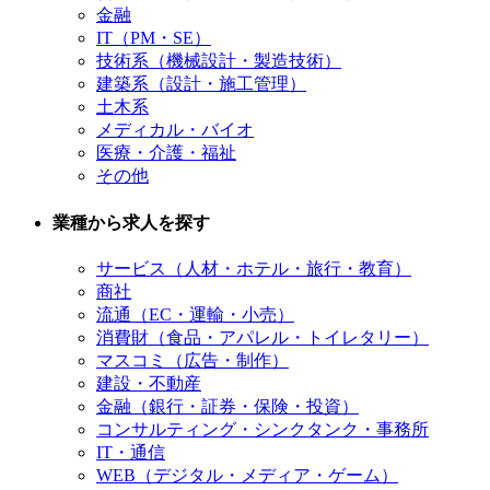
金融
IT（PM・SE）
技術系（機械設計・製造技術）
建築系（設計・施工管理）
土木系
メディカル・バイオ
医療・介護・福祉
その他
業種から求人を探す
サービス（人材・ホテル・旅行・教育）
商社
流通（EC・運輸・小売）
消費財（食品・アパレル・トイレタリー）
マスコミ（広告・制作）
建設・不動産
金融（銀行・証券・保険・投資）
コンサルティング・シンクタンク・事務所
IT・通信
WEB（デジタル・メディア・ゲーム）