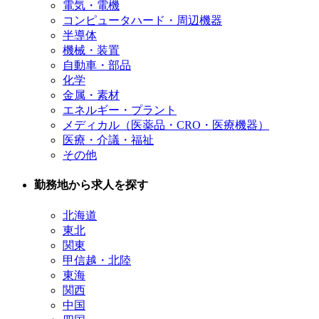
電気・電機
コンピュータハード・周辺機器
半導体
機械・装置
自動車・部品
化学
金属・素材
エネルギー・プラント
メディカル（医薬品・CRO・医療機器）
医療・介議・福祉
その他
勤務地から求人を探す
北海道
東北
関東
甲信越・北陸
東海
関西
中国