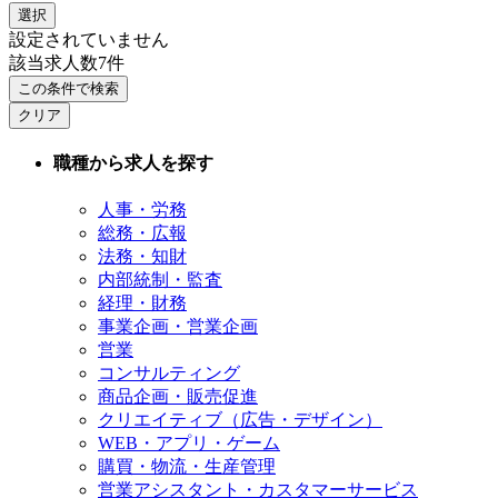
選択
設定されていません
該当求人数
7
件
この条件で検索
クリア
職種から求人を探す
人事・労務
総務・広報
法務・知財
内部統制・監査
経理・財務
事業企画・営業企画
営業
コンサルティング
商品企画・販売促進
クリエイティブ（広告・デザイン）
WEB・アプリ・ゲーム
購買・物流・生産管理
営業アシスタント・カスタマーサービス