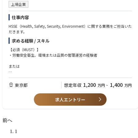
・Make commitments regarding product supply, pricing, or regulatory o
上場企業
utcomes.
仕事内容
HSSE（Health, Safety, Security, Environment）に関する業務をご担当いた
だきます。
求める経験 / スキル
【必須（MUST）】
・労働安全衛生、環境または品質の管理運営の経験者
または
・上記と同等な業務経験者
（Management System、Environment System、Quality System等の導入
1,200
1,400
東京都
想定年収
万円
~
万円
経験、またはそれらのコンサルティング経験等）
・英語力（目安：TOEIC730点以上程度）
求人エントリー
【歓迎（WANT）】
・プラントエンジニアリング会社、造船、重工メーカー、石油会社、船級
協会でのご経験をお持ちの方
前へ
・HSSEに関するコンサルタントのご経験をお持ちの方
1