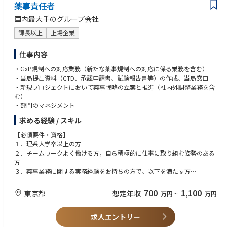
薬事責任者
医薬品及び動物用医薬品の開発に情熱を持って取り組んでいただける方
国内最大手のグループ会社
課長以上
上場企業
仕事内容
・GxP規制への対応業務（新たな薬事規制への対応に係る業務を含む）
・当局提出資料（CTD、承認申請書、試験報告書等）の作成、当局窓口
・新規プロジェクトにおいて薬事戦略の立案と推進（社内外調整業務を含
む）
・部門のマネジメント
求める経験 / スキル
【必須要件・資格】
１．理系大学卒以上の方
２．チームワークよく働ける方，自ら積極的に仕事に取り組む姿勢のある
方
３．薬事業務に関する実務経験をお持ちの方で、以下を満たす方
・薬事関連規制等を調査、理解する能力を有する方
・新薬に係る薬事申請及び当局対応のご経験
700
1,100
東京都
想定年収
万円
~
万円
４．プロジェント及びピープルマネジメントのご経験
求人エントリー
【推奨要件・資格】
・臨床開発の経験又は知識を有する方