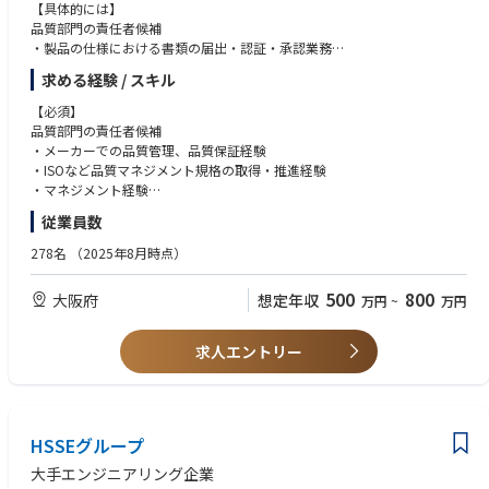
【具体的には】
【Authority】
with specialty training in ophthalmology.
品質部門の責任者候補
The Medical Science Liaison (MSL) is authorized to:
・製品の仕様における書類の届出・認証・承認業務
・Independently engage in non‑promotional, scientific exchange with he
【Travel requirements】
・品質不具合分析・解析など
althcare. professionals, investigators, and academic stakeholders within
・Approximately 60-75% of time annually.
求める経験 / スキル
・品質管理・保証体制の確立・強化
the defined therapeutic and technological scope.
・製造現場への指導
・Respond to unsolicited scientific inquiries using approved data, peer‑r
【必須】
・顧客への品質対応
eviewed literature, and fair‑balanced scientific information, in accordanc
品質部門の責任者候補
・部門マネジメント
e with company SOPs and local regulations.
・メーカーでの品質管理、品質保証経験
・Exercise professional judgment to prioritize external scientific engagem
・ISOなど品質マネジメント規格の取得・推進経験
ents and allocate field time based on medical strategy and unmet scienti
・マネジメント経験
fic needs.
・樹脂成形やゴム成形の知見
従業員数
Identify, evaluate, and communicate scientific insights, research opportu
nities, and unmet medical needs from the field to internal stakeholders.
【歓迎】
278名
（2025年8月時点）
・Support the scientific evaluation of Investigator‑Initiated Trial (IIT) conc
・IATF16949、ISO13485の知識
epts, including providing input on scientific feasibility and alignment wit
・自動車業界や医療機器業界での経験
500
800
大阪府
想定年収
万円
~
万円
h medical strategy, while final approval decisions remain with designate
d internal governance bodies.
・Represent Medical Affairs in scientific forums, congresses, and advisory
求人エントリー
interactions as a subject‑matter expert, within approved scope and traini
ng.
The MSL does not have authority to:
・Engage in promotional selling activities or commercial decision‑makin
HSSEグループ
g.
大手エンジニアリング企業
・Approve financial commitments, contracts, or study funding.