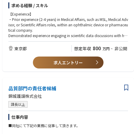
(IITs), operating independently of commercial promotion. As a novel role
求める経験 / スキル
within the organization, the MSL also contributes to shaping medical en
gagement models appropriate for ophthalmic device innovation.
【Experience】
・Prior experience (2-4 years) in Medical Affairs, such as MSL, Medical Adv
【Duties and Responsibilities】
isor, or Scientific Affairs roles, within an ophthalmic device or pharmaceu
・Establish and maintain peer to peer scientific relationships with ophth
tical company.
almic surgeons, academic investigators, and key opinion leaders.
Demonstrated experience engaging in scientific data discussions with hea
・Lead unbiased scientific discussions related to clinical data, surgical o
lthcare professionals.
utcomes, and evolving standards of care in ophthalmology.
・Experience supporting or managing Investigator-Initiated Trials (IITs), cl
800
東京都
想定年収
非公開
万円
~
・Support the evaluation, initiation, and management of Investigator-Ini
inical studies, or evidence generation activities.
tiated Trials (IITs) in compliance with regional and/or local regulations an
・Experience working within highly regulated healthcare or life sciences e
d internal governance.
求人エントリー
nvironments.
・Identify unmet medical needs and scientific data gaps and communic
ate actionable scientific insights to internal stakeholders.
【Skills/Accreditations】
・Support post market research, real world evidence generation, and reg
・Strong scientific and clinical acumen in ophthalmology.
istry activities where applicable.
・Ability to translate complex clinical data into meaningful scientific dial
品質部門の責任者候補
・Provide scientific input into medical education initiatives and non-pro
ogue.
motional training programs.
・Working knowledge of regional and/or regional biodevice industry an
錦城護謨株式会社
・Represent the company at scientific congresses, advisory boards, and
d medical affairs compliance standards.
academic meetings.
課長以上
・Excellent communication skills in English and regional/local language
・Collaborate cross functionally to ensure alignment between medical st
(written and spoken).
rategy, clinical evidence, and regulatory requirements.
・High degree of professionalism, autonomy, and ethical judgment.
仕事内容
・Ensure all activities adhere to applicable laws, regulations, and compa
■同社にて下記の業務に従事して頂きます。
ny SOPs governing Medical Affairs activities.
【Academic Qualifications】
・Advanced degree in a scientific or clinical discipline (MD or equivalent)