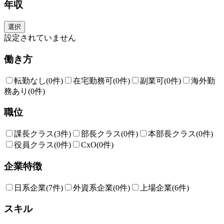
年収
選択
設定されていません
働き方
転勤なし
(0件)
在宅勤務可
(0件)
副業可
(0件)
海外勤
務あり
(0件)
職位
課長クラス
(3件)
部長クラス
(0件)
本部長クラス
(0件)
役員クラス
(0件)
CxO
(0件)
企業特徴
日系企業
(7件)
外資系企業
(0件)
上場企業
(6件)
スキル