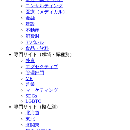
コンサルティング
医療（メディカル）
金融
建設
不動産
消費財
アパレル
食品・飲料
専門サイト（領域・職種別）
外資
エグゼクティブ
管理部門
MR
営業
マーケティング
SDGs
LGBTQ+
専門サイト（拠点別）
北海道
東北
北関東