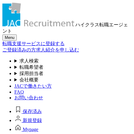
ハイクラス転職
エージェ
ント
Menu
転職支援サービスに登録する
ご登録済みの方
求人紹介を申し込む
求人検索
転職希望者
採用担当者
会社概要
JACで働きたい方
FAQ
お問い合わせ
保存済み
新規登録
Mypage