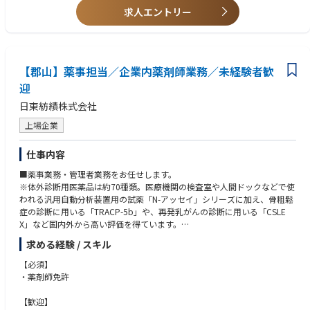
求人エントリー
・臨床開発の経験又は知識を有する方
・薬価取得手続きの経験を有する方
【求める人材像】
医薬品及び動物用医薬品の開発に情熱を持って取り組んでいただける方
【郡山】薬事担当／企業内薬剤師業務／未経験者歓
迎
日東紡績株式会社
上場企業
仕事内容
■薬事業務・管理者業務をお任せします。
※体外診断用医薬品は約70種類。医療機関の検査室や人間ドックなどで使
われる汎用自動分析装置用の試薬「N-アッセイ」シリーズに加え、骨粗鬆
症の診断に用いる「TRACP-5b」や、再発乳がんの診断に用いる「CSLE
X」など国内外から高い評価を得ています。
＜具体的業務＞
求める経験 / スキル
・体外診断薬の薬事承認申請
・薬事承認に関するPMDA対応及び折衝
【必須】
・関係官庁対応及び折衝
・薬剤師免許
・関係法令の遵守監督
・製造所管理
【歓迎】