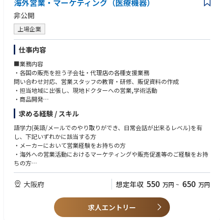
海外営業・マーケティング（医療機器）
非公開
上場企業
仕事内容
■業務内容
・各国の販売を担う子会社・代理店の各種支援業務
問い合わせ対応、営業スタッフの教育・研修、販促資料の作成
・担当地域に出張し、現地ドクターへの営業,学術活動
・商品開発
各地域のニーズや競合製品を踏まえた既存製品の改良や新製品の商品開発
求める経験 / スキル
のテーマ探索。
・各種プロジェクトの推進
語学力(英語/メールでのやり取りができ、日常会話が出来るレベル)を有
し、下記いずれかに該当する方
・メーカーにおいて営業経験をお持ちの方
・海外への営業活動におけるマーケティングや販売促進等のご経験をお持
ちの方
・医療機器製品の学術や技術営業のご経験をお持ちの方
・営業部門における企画や事務職のご経験をお持ちの方
550
650
大阪府
想定年収
万円
~
万円
【求める人物像】
求人エントリー
・傾聴力がある方
・主体性を持って行動できる方