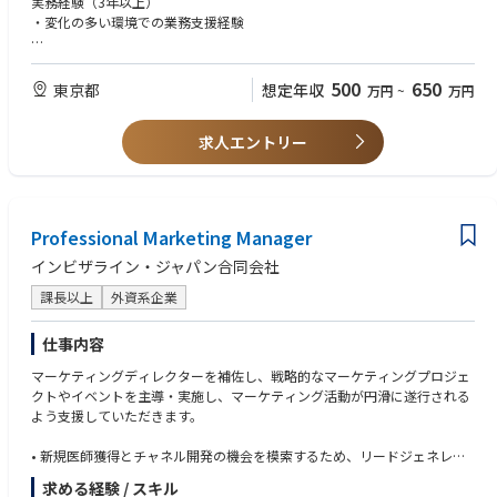
実務経験（3年以上）
------------------------------------
・変化の多い環境での業務支援経験
【Business Operations / Commercial Support】
・Sales、Marketing、Clinical Trainingにまたがる事業運営サポートおよび
【歓迎要件】
調整
・医療機器、ヘルスケア、製薬業界での経験があれば尚可
500
650
東京都
想定年収
万円
~
万円
・業務フロー、承認プロセス、文書管理、顧客関連オペレーションの実行
・研修運営、認定プログラム、顧客関連業務の経験があれば尚可
・優先順位・スケジュール・進捗管理およびフォローアップ
・英語：ビジネスレベル尚可
・業務プロセスの改善、標準化、最適化の推進
求人エントリー
【スキル】
【Cross-functional Coordination】
・高い調整力および実行力
・社内部門、医療従事者（HCP）、KOL、ベンダー、グローバル関係者と
・優れたコミュニケーション能力
の調整
・スピード感を持った業務推進力
Professional Marketing Manager
・部門横断の連携および業務整合の推進
・問題解決力および改善志向
・社内外コミュニケーションの円滑化
・細部への注意力と業務正確性
インビザライン・ジャパン合同会社
・会議運営、スケジュール調整、アクション管理
・自律性とチーム連携力
課長以上
外資系企業
・機密情報の適切な取り扱い能力
【Project / Operational Excellence】
・組織横断プロジェクトの推進・調整
【テクニカルスキル】
仕事内容
・業務改善、ワークフロー最適化、標準化の実行
・Microsoft Office（Excel / PowerPoint / Word / Outlook）
マーケティングディレクターを補佐し、戦略的なマーケティングプロジェ
・SOP、業務管理資料等の作成・更新
・業務管理表、データベース運用経験
クトやイベントを主導・実施し、マーケティング活動が円滑に遂行される
よう支援していただきます。
【Training / Event Operations】
・認定プログラムおよび研修、顧客向けイベント運営支援
• 新規医師獲得とチャネル開発の機会を模索するため、リードジェネレー
・スケジュール管理、関係者調整、ドキュメント管理
ション戦略を策定・実行する
・Clinical Trainingチームとの連携および実行支援
求める経験 / スキル
• 医師の診療改善と評判構築を支援・促進し、製品成長と市場シェア拡大
・コンプライアンスに沿った記録管理