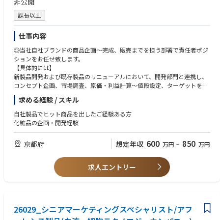
非公開
課長以上
仕事内容
◎当社自社ブランドの商品企画～完成、販売までを担う部署で責任者ポジ
ションをお任せ致します。
【具体的には】
新製品開発および既存製品のリニューアルにおいて、開発部門と連携し、
コンセプト企画、市場調査、原価・利益計算～値段設定、ターゲットを選
定したブランド戦略、販売計画、計画実施まで一気通貫でご担当いただく
求める経験 / スキル
イメージです。
自社製品でヒット商品を出したご経験ある方
化粧品の企画・開発経験
600
850
京都府
想定年収
万円
~
万円
求人エントリー
26029_シニアマーケティングスペシャリスト/アフ