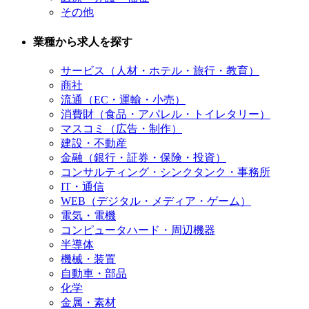
その他
業種から求人を探す
サービス（人材・ホテル・旅行・教育）
商社
流通（EC・運輸・小売）
消費財（食品・アパレル・トイレタリー）
マスコミ（広告・制作）
建設・不動産
金融（銀行・証券・保険・投資）
コンサルティング・シンクタンク・事務所
IT・通信
WEB（デジタル・メディア・ゲーム）
電気・電機
コンピュータハード・周辺機器
半導体
機械・装置
自動車・部品
化学
金属・素材