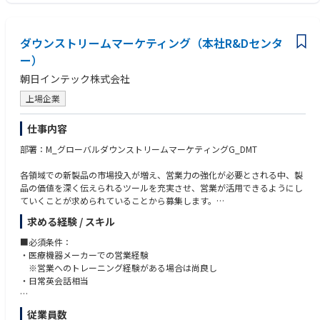
ダウンストリームマーケティング（本社R&Dセンタ
ー）
朝日インテック株式会社
上場企業
仕事内容
部署：M_グローバルダウンストリームマーケティングG_DMT
各領域での新製品の市場投入が増え、営業力の強化が必要とされる中、製
品の価値を深く伝えられるツールを充実させ、営業が活用できるようにし
ていくことが求められていることから募集します。
求める経験 / スキル
■業務内容：
・製品の特長を理解し、顧客に製品の価値を伝える手法の開発
■必須条件：
・ハンズオンツールの制作とそれを用いたトレーニング方法の策定
・医療機器メーカーでの営業経験
・国内外営業拠点の営業・マーケティングへのトレーニングの実施
※営業へのトレーニング経験がある場合は尚良し
・日常英会話相当
■関心領域：
・冠動脈、下肢動脈、脳血管、腹部血管に対するインターベンション
■歓迎条件：
従業員数
・Microsoft Office(Excel,Word,PowerPoint)使用可能