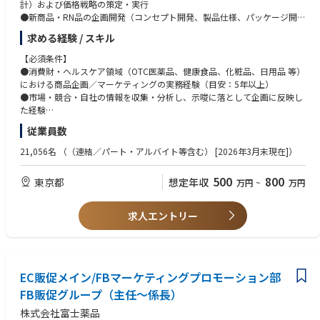
計）および価格戦略の策定・実行
●新商品・RN品の企画開発（コンセプト開発、製品仕様、パッケージ開
発、原価低減検討）および既存商品の改善・ライフサイクル管理
求める経験 / スキル
●発売プランの策定・進捗管理と、広告宣伝／販促部門と連携したプロモ
ーション設計・調整
【必須条件】
●商品別の売上予測・実績モニタリング、商品PL管理、マーケティングKP
●消費財・ヘルスケア領域（OTC医薬品、健康食品、化粧品、日用品 等）
Iの設計・トラッキング
における商品企画／マーケティングの実務経験（目安：5年以上）
●生産事業本部・信頼性保証本部・外部サプライヤ等と協働し、工業化ま
●市場・競合・自社の情報を収集・分析し、示唆に落として企画に反映し
でのプロジェクト推進（PDCA運用、レビュー＆ラーニング）
た経験
●消費者・顧客調査（定量・定性いずれか）の設計～示唆抽出の経験
従業員数
●関係部門との合意形成を行いながら推進した経験
●数値管理スキル（売上予測、KPI管理、商品PL観点の理解）
21,056名
（（連結／パート・アルバイト等含む） [2026年3月末現在]）
【歓迎要件】
500
800
東京都
想定年収
万円
~
万円
●健康食品、医薬品（OTC/ヘルスケア）または消費財（FMCG）領域での
商品企画・開発経験
●新商品立ち上げ（コンセプト～仕様～発売～振り返り）の一連の経験
求人エントリー
●価格戦略／ポートフォリオ設計の経験
●パッケージ開発におけるデザインディレクション、表示・品質要件との
調整経験
●生産・品質保証・サプライヤと連携した工業化／原価低減の推進経験
EC販促メイン/FBマーケティングプロモーション部
●予算策定、PLマネジメント、KPI設計・運用の経験
●ピープルマネジメント（部下育成・目標管理・評価 等）の経験
FB販促グループ（主任～係長）
株式会社富士薬品
【求める人物像】