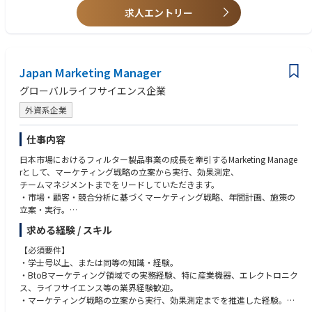
・Salesforce / BIツール等を活用した分析基盤・レポーティングの設計・
求人エントリー
・ITシステム、ツールのスキル（Cognos / JDE / APEX / Sharepoint / Intr
改善
amart）
・AIツール（生成AI、分析支援AI 等）を活用した業務効率化・高度化の推
・プロジェクトマネジメント、またはPMO的な役割の経験
進
・生成AI・分析AIなど、新しいテクノロジーを自ら試し業務に取り入れた
・社内システム改善・導入プロジェクトにおけるプロジェクトマネジメン
経験
Japan Marketing Manager
ト／推進
・英語（業務での読み書き）
・コマーシャル部門・管理部門・協力会社など、関係者との合意形成・調
・医薬品／医療機器業界での業務経験
グローバルライフサイエンス企業
整
・チームがより効率的に業務を遂行できるように、チームメンバーのサポ
外資系企業
ートを通じて、相互にモチベーションを高めることができるよう積極的な
参画
仕事内容
・システム、仕組みを「作る」だけでなく「使わせて変化を起こす」
日本市場におけるフィルター製品事業の成長を牽引するMarketing Manage
rとして、マーケティング戦略の立案から実行、効果測定、
チームマネジメントまでをリードしていただきます。
・市場・顧客・競合分析に基づくマーケティング戦略、年間計画、施策の
立案・実行。
・マーケティングプログラムを通じたMQLの獲得。
求める経験 / スキル
・新製品（NPI）・既存製品のプロモーション、価格・チャネル・ポート
フォリオ戦略の実行。
【必須要件】
・営業、エリア・グローバルチーム、技術、Finance等と連携した市場開
・学士号以上、または同等の知識・経験。
拓・販売機会創出の推進。
・BtoBマーケティング領域での実務経験、特に産業機器、エレクトロニク
・デジタルマーケティング、CRM、キャンペーン等の企画・実行・効果測
ス、ライフサイエンス等の業界経験歓迎。
定。
・マーケティング戦略の立案から実行、効果測定までを推進した経験。
・マーケティング予算、KPI、ROIの管理および改善提案。