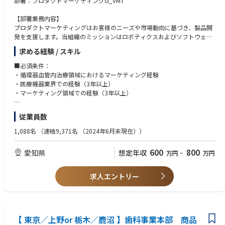
部署：プロダクトマーケティングG_VMT
【部署業務内容】
プロダクトマーケティングはお客様のニーズや市場動向に基づき、製品開
発を支援します。当組織のミッションはロボティクスおよびソフトウェア
プログラムの製品化、またガイドワイヤー・カテーテル事業における新製
求める経験 / スキル
品開発上市と販売促進です。これらの活動において両利きのマーケティン
グを実践し、国内外への新製品市場導入を迅速に進めていきます。製品や
■必須条件：
サービスを市場に打ち出す重要な役割であり、マーケティング戦略・立案
・循環器血管内治療領域におけるマーケティング経験
から実行頂きます。
・医療機器業界での経験（3年以上）
・マーケティング領域での経験（3年以上）
【血管内治療デバイスのマーケティング職】
・市場調査と分析
■歓迎条件：
従業員数
・ターゲット設定とセグメンテーション
・ビジネスレベルの英会話（TOEICや英検等は問いません。）
・プロダクト戦略の立案
1,088名
（連結9,371名 （2024年6月末現在））
・プロモーション活動の計画、実施
600
800
愛知県
想定年収
万円
~
万円
求人エントリー
【 東京／上野or 栃木／鹿沼 】歯科事業本部 商品