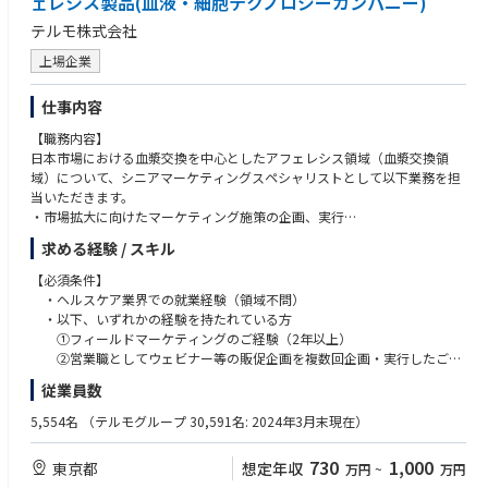
ェレシス製品(血液・細胞テクノロジーカンパニー)
テルモ株式会社
上場企業
仕事内容
【職務内容】
日本市場における血漿交換を中心としたアフェレシス領域（血漿交換領
域）について、シニアマーケティングスペシャリストとして以下業務を担
当いただきます。
・市場拡大に向けたマーケティング施策の企画、実行
・営業部門と連携したプロモーション施策、ウェビナー、学会対応の企
求める経験 / スキル
画・運営
・KOLや医療従事者との関係構築を通じた市場理解、課題抽出、施策立案
【必須条件】
・各種販促資材、顧客向け資料、社内向け情報提供資料の作成
・ヘルスケア業界での就業経験（領域不問）
・米国本社、グローバルチームとの連携
・以下、いずれかの経験を持たれている方
・社内関係部門、他社パートナーとの協働による価値創出
①フィールドマーケティングのご経験（2年以上）
②営業職としてウェビナー等の販促企画を複数回企画・実行したご経
【働き方】
験（3年以上）
従業員数
・会社として在宅勤務の回数に制限はありませんが、重要ポジションにつ
・簡単なやり取りができる英語力
き週1～2回のイメージとなります。
・高専卒以上
5,554名
（テルモグループ 30,591名: 2024年3月末現在）
・外出や国内出張も多く、月複数回発生いたします。全国の医療機関や学
会、各エリアの顧客対応等で必要となります。
【希望条件】
730
1,000
東京都
想定年収
万円
~
万円
海外学会への参加など、海外出張は年1回程度となります。
・ビジネスレベルの英語力