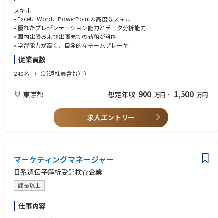
を図る
スキル
• 医療機関およびスタッフ層のニーズに対応した診療基盤強化プログラム
【Governance / Administration】
• Excel、Word、PowerPointの高度なスキル
の開発・管理
・業務システム、受注関連業務の整合性維持
• 優れたプレゼンテーション能力とデータ分析能力
• プロジェクト管理能力、分析力、強力な実行力、顧客志向、協働的アプ
・業務ツール導入・最適化支援
• 国内出張および出張先での勤務が可能
ローチにより事業成長に貢献
・契約管理、文書統制、監査対応
• 学習能力が高く、自発的なチームプレーヤ
• 主要製品の管理を通じたブランド価値と業績の確保（日本市場向け製品
• 細部へ注意が払える
従業員数
ポジショニング・メッセージング計画の策定を含む）
• 積極的で顧客志向
• 現地市場の動向を分析し、顧客フィードバックを収集。これらの知見を
■企業情報：独自の個性や主体性を尊重し、チームワークを高めながら、
• 地域横断的・部門横断的なステークホルダーと効果的に連携できる
240名
（（派遣社員含む））
日本向け製品ローンチ計画に反映し、会社の成長を推進する
チャレンジできる環境が整っており、風通しの良い社風です。
• マーケティングチームの一員として効果的に活動し、新製品・サービス
日々眼科医療の発展に挑戦し続けており、毎年右肩上がりの成長を続けて
学歴・経験
900
1,500
東京都
想定年収
万円
~
万円
のローンチ、セミナー・ワークショップ・調査プログラム等のマーケティ
います。
• 8年以上の多国籍企業での勤務経験（歯科・医療機器業界経験は尚可）
ングイベントを企画・実施する
• 学士号以上（生命科学・医療関連専攻は尚可）
• 目標達成のため、営業部門や他機能部門とクロスファンクショナル・ク
求人エントリー
ロスリージョナルに連携する
• マーケティング分析レポートを作成し、必要に応じて定期的にプロジェ
クト進捗を追跡する
• 製品売上、マーケティング予算、主要指標を含む財務数値を報告する
• プロモーション資料、ニュースレターの作成・編集、マーケティング資
マーケティングマネージャー
料の作成を支援する
日系遺伝子解析受託検査企業
• ブランド戦略と事業目標を支援するマーケティングキャンペーンの策
定・実行を支援する
課長以上
• デジタルマーケティング活動のROIを分析・最適化する
• マーケティング資料（販促物、販売支援ツール、トレーニングプログラ
仕事内容
ム、消費者認知リスト等）のローカライズ・開発・管理