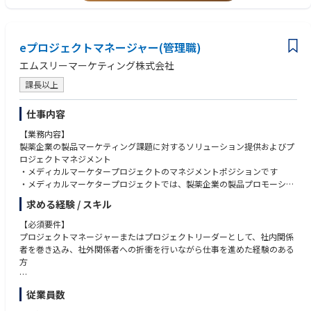
eプロジェクトマネージャー(管理職)
エムスリーマーケティング株式会社
課長以上
仕事内容
【業務内容】
製薬企業の製品マーケティング課題に対するソリューション提供およびプ
ロジェクトマネジメント
・メディカルマーケタープロジェクトのマネジメントポジションです
・メディカルマーケタープロジェクトでは、製薬企業の製品プロモーショ
ンにおける課題に対し、医師の9割以上が登録するプラットフォームであ
求める経験 / スキル
るm3.comをはじめとした、m3グループが持つツールを最大限に活用して
幅広いソリューションを提供しています
【必須要件】
プロジェクトマネージャーまたはプロジェクトリーダーとして、社内関係
【具体的な仕事内容 】
者を巻き込み、社外関係者への折衝を行いながら仕事を進めた経験のある
▼プロジェクトマネジメント
方
・実施プログラムのリソース（スタッフ、ツール、予算等）及び実施計画
の具体化
以下のうち、複数のご経験をお持ちの方をイメージしております。
従業員数
・プロジェクトの進行状況のトラッキング（現場や医師の利用状況、効果
・プロジェクトマネジメント経験
について結果データを活用し、現場へ適切なフィードバックを行う等）