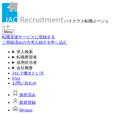
ハイクラス転職
エージェ
ント
Menu
転職支援サービスに登録する
ご登録済みの方
求人紹介を申し込む
求人検索
転職希望者
採用担当者
会社概要
JACで働きたい方
FAQ
お問い合わせ
保存済み
新規登録
Mypage