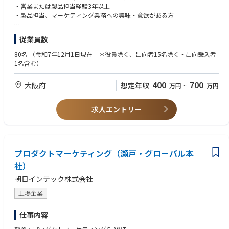
■主な業務（入社頂いて、実際におこなっていただく予定の業務、３年程
・営業または製品担当経験3年以上
度で引継・教育を行い、下記業務を担当してもらう予定）
・製品担当、マーケティング業務への興味・意欲がある方
・新規製品導入に向けた国内市場調査および競合分析
・新規製品導入プロジェクトの進行管理および関連部署との調整
[職歴(優遇条件)]
従業員数
・営業担当者向け製品トレーニングおよび資料作成
・当社と同じ製品群領域での製品担当者または営業経験者
・ケースレポート等を含む、医療従事者向け販促資料の作成
・プロジェクマネジメントの経験がある方
80名
（令和7年12月1日現在 ＊役員除く、出向者15名除く・出向受入者
・学会展示、共催セミナーにおける製品プロモーションの企画・運営
・マーケティング業務の知識、経験がある方
1名含む）
・KOLとの関係構築、意見交換
・留学経験がある、または英語能力を有している方
・論文・症例情報の収集および社内への情報共有
400
700
大阪府
想定年収
万円
~
万円
・関連製品の使用に関わるガイドライン動向のモニタリング
[スキル]・[特性(性格)]
・国内市場からのフィードバックの製造元へのレポート
・指示待ちでなく、自ら方向性を定め、目的意識と責任感を持ちながら仕
・営業との同行（販売促進・トラブル対応）
事を進めて行くことのできる人
求人エントリー
・製造元との関係構築、価格等交渉および販売フォーキャスト作成
・新しい知識を学び続けて行こうとする、貪欲さをもった人
※海外メーカーとの折衝は、マーケティング部内の担当窓口と連携して実
・相手の思考や感情等を考慮しつつ、自身の主張も通して目指すべきゴー
施
ルへ到達できる人。
入社時に資料作成、顧客対応、情報の真偽判断（市場調査や競合分析の情
・コミュニケーション能力、社内調整力がある人
報が正しいかどうか判断する力）は、出来ることを望む。
プロダクトマーケティング（瀬戸・グローバル本
・仕事に対して真摯で、真面目に取り組む人
・少々のことではへこたれない、前向きな気持ちをもっている人
社）
＊出張、休日対応について
・リーダーシップを持っている人
朝日インテック株式会社
出張先：全国
・相手の気持ちを汲んで、考える事ができる人
出張頻度：月1～2回程度
上場企業
休日対応：月1回程度（展示会対応）
仕事内容