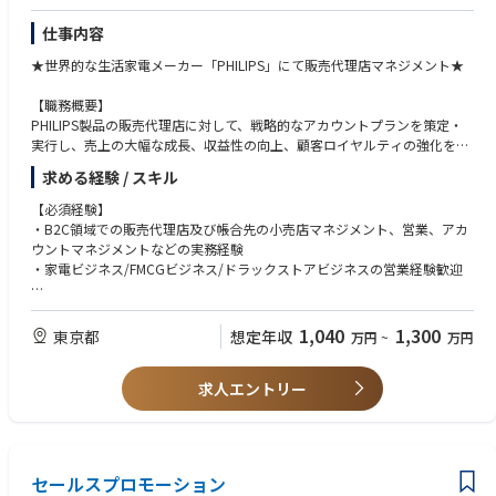
・MRまたはDMR資格に基づく医薬品・診断薬・医療機器等におけるマー
ケティングおよび営業実務経験（目安：5年以上）
仕事内容
・デジタルマーケティングの実務経験
★世界的な生活家電メーカー「PHILIPS」にて販売代理店マネジメント★
- Webサイト運用、MAツール、広告運用、リードナーチャリング等
【職務概要】
・ピープルマネージメント経験
PHILIPS製品の販売代理店に対して、戦略的なアカウントプランを策定・
実行し、売上の大幅な成長、収益性の向上、顧客ロイヤルティの強化を推
・BIツールやデータ分析ツールの利用経験
進する役割です。グローバルチームと連携しながら販売代理店の戦略目標
- Tableau / Power BI / Google Analytics 等
求める経験 / スキル
と自社の方針を一致させ、市場動向や競合分析を通じて戦略的な意思決定
・SAP等の社内基幹システムの利用経験
を支援していただくポジションです。
【必須経験】
・英語力（ビジネスレベル）
・B2C領域での販売代理店及び帳合先の小売店マネジメント、営業、アカ
- 海外パートナーや資料の読解・コミュニケーションが可能なレベル
【具体的な業務内容】
ウントマネジメントなどの実務経験
・グローバルチームへのレポート、コミュニケーション経験
・シェーバーや電動歯ブラシなどの家電製品群においてマーケティングプ
・家電ビジネス/FMCGビジネス/ドラックストアビジネスの営業経験歓迎
・プロジェクトマネジメント経験
ランとアラインし、顧客アカウント（販売代理店及び帳合先の小売店）に
- 複数関係者を巻き込んだ施策推進・進行管理の経験
対する戦略的な営業計画を策定・実行することで、配荷・売上（セルイ
【歓迎スキル】
・論理的思考力および課題解決力を業務で発揮した経験
ン・セルアウト）・利益・顧客満足度の最大化と更なる向上を図る。
営業力、事業開発、マーケットリサーチ、商業的洞察力、データ分析、ア
- データ分析や仮説検証に基づく意思決定の経験
1,040
1,300
東京都
想定年収
万円
~
万円
・顧客の上級管理職との信頼関係を構築し、顧客の戦略目標と自社の提供
カウント戦略、CRM活用、継続的改善、ステークホルダー管理、KPI管
・KOLマネージメント経験
価値を一致させることで、長期的なパートナーシップを形成。
理、提案書作成、売上予測
・自律的に業務を遂行し、業界規制や社内ルールに準拠した営業活動を推
求人エントリー
進。
・市場調査や競合分析を実施し、CRMシステムに営業データを適切に更
新。マクロトレンドやリスクを把握し、戦略的な意思決定を支援。
・フィリップスのグローバルプロセス、品質基準、法令遵守を徹底し、高
セールスプロモーション
い倫理観を持って営業活動を遂行。