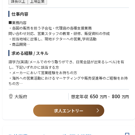
課長以上
上場企業
仕事内容
■業務内容
・各国の販売を担う子会社・代理店の各種支援業務
問い合わせ対応、営業スタッフの教育・研修、販促資料の作成
・担当地域に出張し、現地ドクターへの営業,学術活動
・商品開発
各地域のニーズや競合製品を踏まえた既存製品の改良や新製品の商品開発
求める経験 / スキル
のテーマ探索。
・各種プロジェクトの推進
語学力(英語/メールでのやり取りができ、日常会話が出来るレベル)を有
し、下記いずれかに該当する方
※上記業務内容を管理・監督していただくポジションとなります。
・メーカーにおいて営業経験をお持ちの方
・海外への営業活動におけるマーケティングや販売促進等のご経験をお持
ちの方
・医療機器製品の学術や技術営業のご経験をお持ちの方
・営業部門における企画や事務職のご経験をお持ちの方
650
800
大阪府
想定年収
万円
~
万円
・マネジメント経験をお持ちの方
求人エントリー
【求める人物像】
・傾聴力がある方
・主体性を持って行動できる方