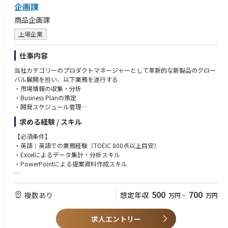
企画課
商品企画課
上場企業
仕事内容
当社カテゴリーのプロダクトマネージャーとして革新的な新製品のグロー
バル展開を担い、以下業務を遂行する
・市場情報の収集・分析
・Business Planの策定
・開発スケジュール管理
・上市準備
求める経験 / スキル
・製品廃止 など
【必須条件】
・英語：英語での業務経験（TOEIC 800点以上目安）
・Excelによるデータ集計・分析スキル
・PowerPointによる提案資料作成スキル
【歓迎要件】
・商品企画・開発の経験
500
700
複数あり
想定年収
万円
~
万円
・他部署、外部業者との連携を含むプロジェクトのマネジメントまたは参
画経験
求人エントリー
・市場調査、自社競合分析の経験
・医療機器業界の経験