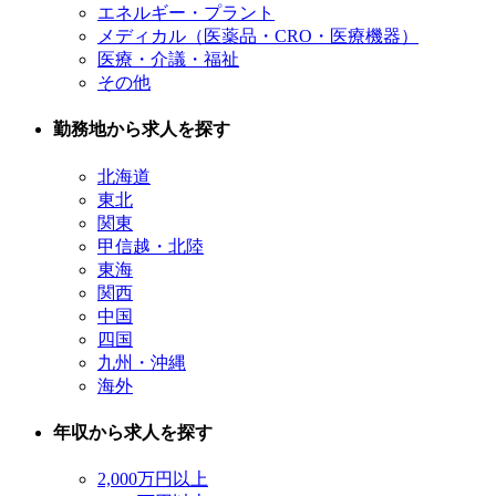
エネルギー・プラント
メディカル（医薬品・CRO・医療機器）
医療・介議・福祉
その他
勤務地から求人を探す
北海道
東北
関東
甲信越・北陸
東海
関西
中国
四国
九州・沖縄
海外
年収から求人を探す
2,000万円以上