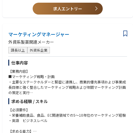
※将来的には日次のやり取りなどキャッチアップが必要となります
【仕事の魅力】
求人エントリー
日本における血漿交換領域は、グローバルでは一定のシェアを有する一
方、日本国内ではこれからシェア拡大を目指す成長フェーズにあります。
そのため、本ポジションでは単なる既存製品の販売支援にとどまらず、営
業部門、KOL、学会、グローバルチームと連携しながら、市場そのものを
育てていく経験を積むことができます。また、業務を通じて、米国本社や
マーケティングマネージャー
グローバルチームと連携した新製品導入やプロジェクト推進にも関わる機
外資系製薬関連メーカー
会があります。
学会やKOLのドクターとの連携を通じて、医療課題の解決や新たな市場創
課長以上
外資系企業
出に貢献できる点も本ポジションの魅力です。今後ますます成長が見込ま
れる領域であり、医療の発展に貢献しながら、マーケティング人財として
仕事内容
専門性を高められる環境です。
【業務内容】
■マーケティング戦略・計画
・主要なステークホルダーと緊密に連携し、商業的優先事項および事業成
長目標と強く整合したマーケティング戦略および年間マーケティング計画
の策定と実行
・幅広いマーケティング手法を活用し、タイムリーかつ効果的な施策の実
求める経験 / スキル
行
・顧客ニーズの把握、成長機会の特定、需要創出のため、主要顧客ステー
【必須要件】
クホルダーとの関係構築と維持
・栄養補助食品、食品、EC関連領域での5～10年位のマーケティング経験
・英語 ビジネスレベル
■アウトバウンド／インバウンドマーケティング
・顧客インサイトと事業目標に基づき、イベントやウェビナーからデジタ
【求める能力】