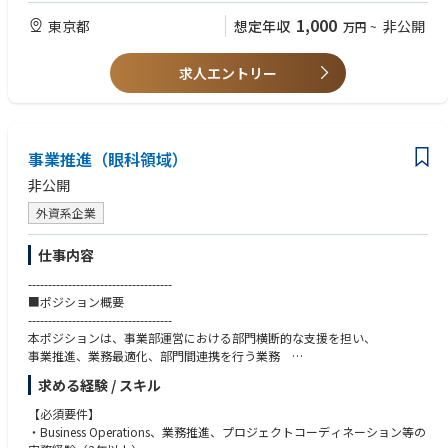
・売上成長やパイプライン創出に貢献するマーケティング施策の企画・実
・マーケティングチーム（正社員6名）のマネジメント・コーチング及び
行経験。
1,000
東京都
想定年収
非公開
万円
~
業務管理。
・デジタルマーケティング、CRM、マーケティング分析ツールの活用経
・サーモフィッシャーへのインテグレーション、基幹システム統合及びリ
験。
ブランドの推進。
求人エントリー
・チームマネジメント、メンバー育成、部門横断プロジェクト推進の経
験。
・英語に抵抗の無い方
・国内外出張に対応可能な方。
事業推進（眼科領域）
【歓迎要件】
・修士号、MBA、または関連分野の上位学位。
非公開
・フィルター製品に関する知識・経験歓迎（ただし、フィルター製品への
外資系企業
知識は必須要件ではありません）
・グローバルチームと連携したマーケティング施策の企画・実行経験。
・組織変更や業務プロセス改善をリードした経験。
仕事内容
・多様な関係者を巻き込み、戦略と実行の両面で成果を出せる方。
------------------------------------
・変化のある環境でも前向きに課題を整理し、チームをリードできる方。
■ポジション概要
------------------------------------
本ポジションは、事業部運営における部門横断的な支援を担い、
事業推進、業務最適化、部門間連携を行う業務
（営業部門を支援するアシスタント業務をベースとしつつ、部門横断での
求める経験 / スキル
調整・業務推進も担っていただくポジションとなります。）
【必須要件】
------------------------------------
・Business Operations、業務推進、プロジェクトコーディネーション等の
■主な業務内容