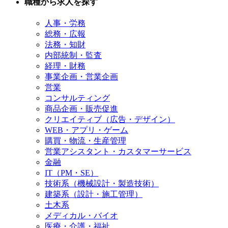
職種から求人を探す
人事・労務
総務・広報
法務・知財
内部統制・監査
経理・財務
事業企画・営業企画
営業
コンサルティング
商品企画・販売促進
クリエイティブ（広告・デザイン）
WEB・アプリ・ゲーム
購買・物流・生産管理
営業アシスタント・カスタマーサービス
金融
IT（PM・SE）
技術系（機械設計・製造技術）
建築系（設計・施工管理）
土木系
メディカル・バイオ
医療・介護・福祉