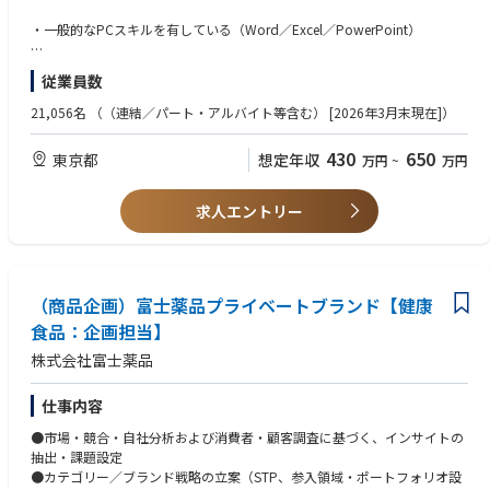
ート
・一般的なPCスキルを有している（Word／Excel／PowerPoint）
・日本チーム向けの全製品トレーニングおよびツールトレーニング（SFD
C、Mindtickle等）の主導および調整
・GA4での解析業務経験のある方
・組織内の他部門との効果的なコミュニケーションによる、マーケティン
従業員数
グ計画への理解と整合の確保
【歓迎要件】
・世界中のセールスおよびマーケティングチームとの部門横断的な協働
21,056名
（（連結／パート・アルバイト等含む） [2026年3月末現在]）
・広告宣伝業務の経験が３年以上ある方
430
650
東京都
想定年収
万円
~
万円
・CM～WEBまで幅広く担当の経験がある方
・LINEでのCRM経験のある方
求人エントリー
【求める人物像】
・コミュニケーションをとるのが好きな方
（商品企画）富士薬品プライベートブランド【健康
・自ら課題を発見し、組織に対して提案を行える方・やりたいことをたく
さん持っている方
食品：企画担当】
株式会社富士薬品
・現状維持ではなく新しいことを構築していきたい思考を持つ方
仕事内容
●市場・競合・自社分析および消費者・顧客調査に基づく、インサイトの
抽出・課題設定
●カテゴリー／ブランド戦略の立案（STP、参入領域・ポートフォリオ設