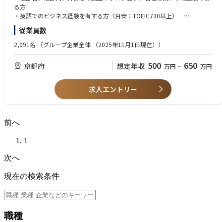
により潜在顧客層の掘り起こしと現地での商品PR活動を行う
る方
・各国の優良な販売代理店の発掘とDistribution Agreementの交渉・締結
・英語でのビジネス経験を有する方（目安：TOEIC730以上）
し、販売実績を管理、個別市場トレンドの分析によって市場拡大を図る
【歓迎する経験・資格】
従業員数
・メーカーでの就業経験、海外マーケティング経験がある方
その他、ご経験やスキルに応じて業務を担当して頂きます。
・医学・検査学等の知識がある方
2,091名
（グループ企業全体 （2025年11月1日現在））
・システム(基幹システム・データ抽出システム・営業管理システムなど)
の使用経験がある方
500
650
京都府
想定年収
万円
~
万円
・貿易実務や品質管理の知識、或いは経験がある方
求人エントリー
前へ
1
次へ
現在の検索条件
職種