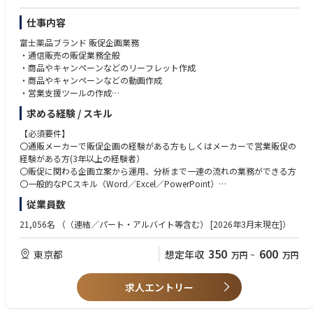
●事実（データ）と仮説思考を往復し、企画を磨ける方
●消費者起点で価値を考え、関係者を巻き込んで推進できる方
仕事内容
●スピード感を持ちつつ、品質・規制・実現性の観点も踏まえて意思決定
富士薬品ブランド 販促企画業務
できる方
・通信販売の販促業務全般
●部門横断でのコミュニケーションに強みがある方
・商品やキャンペーンなどのリーフレット作成
・商品やキャンペーンなどの動画作成
・営業支援ツールの作成
・配置販売の販促業務全般
求める経験 / スキル
・各施策の分析および対策提案業務
【必須要件】
〇通販メーカーで販促企画の経験がある方もしくはメーカーで営業販促の
経験がある方(3年以上の経験者）
〇販促に関わる企画立案から運用、分析まで一連の流れの業務ができる方
〇一般的なPCスキル（Word／Excel／PowerPoint）
〇動画やリーフレット作成の経験がある方
従業員数
【歓迎要件】
21,056名
（（連結／パート・アルバイト等含む） [2026年3月末現在]）
◎OJT経験のある方
◎WebサイトなどEC関連知識および経験がある方
350
600
東京都
想定年収
万円
~
万円
◎ブランドマネージャー経験者
◎医薬品もしくは健康食品メーカー出身者
求人エントリー
【求める人物像】
・明るく元気な方