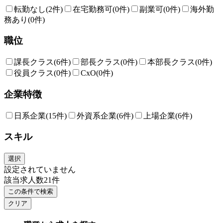
転勤なし
(2件)
在宅勤務可
(0件)
副業可
(0件)
海外勤
務あり
(0件)
職位
課長クラス
(6件)
部長クラス
(0件)
本部長クラス
(0件)
役員クラス
(0件)
CxO
(0件)
企業特徴
日系企業
(15件)
外資系企業
(6件)
上場企業
(6件)
スキル
選択
設定されていません
該当求人数
21
件
この条件で検索
クリア