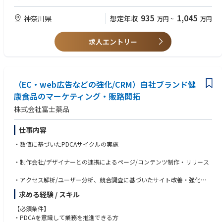
ル施策、コンテンツプログラムまで、CHIブランドの一貫性を保ちながら
・マルチチャネルキャンペーンの企画・実行能力
高いインパクトを生み出すマルチチャネルマーケティングキャンペーンの
・高いコミュニケーション力とメッセージ翻訳スキル
935
1,045
神奈川県
想定年収
万円
~
万円
企画と実行
・各施策を採用する理由を明確にし、すべての取り組みに明確な目的と成
功指標、そして施策構成の妥当な根拠を持たせるための戦略的判断の発揮
求人エントリー
・顧客インサイト、商業的なインプット、BIが提供するデータ、市場動向
を活用し、キャンペーンの方向性、メッセージング、優先順位付けの策定
・KPIに基づくキャンペーン成果の測定・報告および、得られたインサイ
トを基にした改善計画への反映
（EC・web広告などの強化/CRM）自社ブランド健
■コンテンツ開発・メッセージング
康食品のマーケティング・販路開拓
・複雑な製品特徴や技術的優位性を、CHIブランド・価値提案に沿った分
株式会社富士薬品
かりやすく魅力的な顧客向けメッセージに変換
・R&D、プロダクト、テクニカル、営業チームとの連携を通じた製品の強
み・機能の深い理解と、それらの効果的なマーケティングコンテンツおよ
仕事内容
び顧客向けストーリーへの落とし込み
・数値に基づいたPDCAサイクルの実施
・パンフレット、プレゼンテーション、デジタルコンテンツ、キャンペー
ン、ケーススタディなどのマーケティングアセットの制作、ローカライ
・制作会社/デザイナーとの連携によるページ/コンテンツ制作・リリース
ズ、最適化の主導および、外部制作会社や翻訳パートナーの管理
・日本および韓国市場に向け、すべてのコンテンツが正確な製品価値を反
・アクセス解析/ユーザー分析、競合調査に基づいたサイト改善・強化
映し、事業目標を支援するとともに、CHIブランドガイドラインに沿った
一貫性のある適切なメッセージを届けるための管理
求める経験 / スキル
・LINEを中心としたCRM施策の企画・実行
【必須条件】
■その他の役割・責任
・WEB広告の運用ディレクション
・PDCAを意識して業務を推進できる方
・APACマーケティングヘッドの指定するAPACレベルのプロジェクトサポ