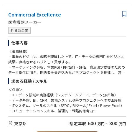
・行動力のある方
・チャレンジ思考のある方
Commercial Excellence
・企画提案力のある方
・分析が好きな方
医療機器メーカー
外資系企業
仕事内容
【職務概要】
・事業のビジョン、戦略を理解した上で、IT・データの専門性をビジネス
成果に直結させるハブとして貢献する。
・マーケティング分析、営業KGI / KPI設計・評価、意思決定支援のための
データ提供に加え、関係者を巻き込みながらプロジェクトを推進し、営
業・マーケティングの業務効率化と高度化をリードする。
求める経験 / スキル
・積極的に営業業務効率化を実現するための提言を行い、改善計画を立案
し、実行する。
＜必須＞
・IT・データ領域の実務経験（システムエンジニア、データ分析 等）
【主な職務内容】
・データ基盤、BI、CRM、業務システム改善プロジェクトへの参画経験
・事業・営業課題を理解し、データ・ITの観点から解決策を企画・提案・
・ITシステム、ツールのスキル（SFDC / BIツール/ Excel / Power Point）
実行
・コミュニケーションスキル、論理的・戦略的思考力
・営業活動・顧客交渉・契約管理・監査対応に必要なデータの正確かつタ
・日本語（ネイティブレベル）
イムリーな提供
600
800
東京都
想定年収
万円
~
万円
・Excel を用いた高度なデータ加工・分析（関数、Power Query、Pivot
等）
＜歓迎＞