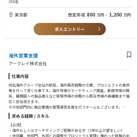
・ピープルマネジメント経験
350名
・新規事業開発の経験
▼ピープルマネジメント
・市場分析、デジタルマーケティングの経験
800
1,200
東京都
想定年収
万円
~
万円
・売上目標の達成を目指し、部下であるメディカルマーケターのアクショ
・経営層への折衝経験
ンプラン及びKPIの設定および管理
・法人営業の経験
・メディカルマーケターの育成および評価
※医療業界の経験は不問
求人エントリー
▼プロジェクト拡大・新規事業開発・製薬企業の現場の課題認識と課題に
例えば、下記のような経験をお持ちの方が本選考へ進み、採用実績があり
対する取り組みの把握・プロジェクトのKPIの設定、製薬企業との合意形
ます。
成・新規ソリューション開発および提案
・製薬会社（マーケティング部門経験者）
海外営業支援
・大手電機メーカー（事業企画部門経験者）
・IT企業（SaaS等、データベースでの営業を行うチームのマネージャー経
アークレイ株式会社
験者）
・保険会社（商品企画部門における金融庁への折衝経験者）
仕事内容
・コンサルティングファーム（シニアコンサルタント以上経験者）
同社海外グループ会社の統括、海外販売戦略の立案、プロジェクトの進捗
等を行って頂く仕事です。海外市場のマーケティング調査、新規市場の開
拓、展開国への製品導入など新規市場の攻略から既存市場の再構築まで幅
広く担当頂きます。
その他部門内に輸出業務の管理運営支援を行うチームもございます。
求める経験 / スキル
【具体的には】
・新商品の発売にむけた海外IVD市場の調査を通じ、各国医療行政におけ
【必須】
る測定項目の有益性や市場性を調査し研究開発へのフィードバックを行う
・海外もしくはマーケティングご経験がある方（3年以上が望ましい）
・海外市場に向けた商品プロモーション戦略の立案と海外展示会等の出展
・他部署、他部門、外部との調整やプロジェクト管理に携わった経験のあ