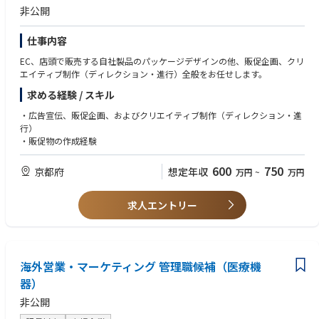
・市場での競争優位性を確保するための高度な営業戦略（販路拡大、プロ
非公開
モーション施策など）を立案・実行。
・取引先経営層向けにJBPなど説得力のあるプレゼンテーションを行い、
仕事内容
複雑な製品・サービスの価値を明確に伝え、店頭及びオンラインサイトで
の実現につなげる。
EC、店頭で販売する自社製品のパッケージデザインの他、販促企画、クリ
・営業パフォーマンス指標を継続的にモニタリング・改善し、データに基
エイティブ制作（ディレクション・進行）全般をお任せします。
づいた顧客対応と業績向上を実現。
求める経験 / スキル
・若手営業担当者のメンターとして、知識共有や戦略的な指導を行い、チ
ーム全体のパフォーマンス向上と学習文化の醸成に貢献。
・広告宣伝、販促企画、およびクリエイティブ制作（ディレクション・進
・Sales Excellenceチームと協業の上、質の高い販売予測をたて、OPチー
行）
ムの購買計画とタイムリーに連動すると同時に、特にUnhealthyと言われ
・販促物の作成経験
る在庫の最小化に努める。
・TSM及びメディアチームと連動して、店頭POSやカタログ・オンライン
600
750
京都府
想定年収
コンテンツなどブランドとしての店頭及びオンライン露出の最大化を交渉
万円
~
万円
する。
・社内フローに基づき、値引き販促施策を事前に計画・承認を受け、売
求人エントリー
上・利益の最大化に努める。
・メンター／コーチとして知見を共有し、高いパフォーマンスと継続的な
学習を重視するチーム文化を育成する。
【同社について】
海外営業・マーケティング 管理職候補（医療機
PHILIPS社は世界トップクラスの医療機器メーカーです。従来までの”医療
器）
機器メーカー”という在り方から”医療IT”を提供する企業へと変革の過渡期
を迎えており、これまで以上に医療の未来をけん引するミッションを背負
非公開
って活動しております。