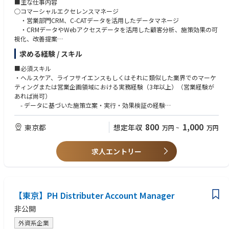
• スタッフ教育プログラムの立案・実施
■主な仕事内容
• 日本における既存顧客・潜在顧客のフィールドリサーチを実施（特に医
○コマーシャルエクセレンスマネージ
師の採用状況、利用促進要因、診療所成長・製品採用の主要要因に注力）
・営業部門CRM、C-CATデータを活用したデータマネージ
• 顧客および同僚に対し、タイムリーかつ忍耐強く、配慮とプロ意識を持
・CRMデータやWebアクセスデータを活用した顧客分析、施策効果の可
って対応する
視化、改善提案
• 顧客からの問い合わせに対応するための情報調査を行い、部門内の同僚
・データアナライズからの方針、施策起案およびKPI管理
求める経験 / スキル
や管理職と知見を共有する
・MAツールやBIツール等を活用したマー
• 個人およびチームの業績指標（稼働率、インビザライン導入率、医師別
ケティングのDX推進
■必須スキル
月次・四半期別症例数増加率、平均販売価格、実施したマーケティング活
〇マーケティングコミュニケーション
・ヘルスケア、ライフサイエンスもしくはそれに類似した業界でのマーケ
動のKPIなど）について、部門基準を達成する
・営業部門と連携したリードナーチャリングおよび商談創出プロセスの改
ティングまたは営業企画領域における実務経験（3年以上）（営業経験が
• 指示に基づき特別プロジェクトや研修に参加する
善
あれば尚可）
• 日本の規制・法令および関連する海外の法令・法規へのコンプライアン
・全国規模の学会対応
- データに基づいた施策立案・実行・効果検証の経験
スを維持する
・カタログ、フライヤー、その他広告関連の起案、作成と更新
・CRMまたは顧客データを活用した分析・レポーティング経験
• プロダクトマネージャーとして将来のデジタルツール／アプリケーショ
・HP含めたデジタルマーケティング実行
- Salesforce等のCRMツール、もしくはそれに準ずるシステムの利用経験
800
1,000
東京都
想定年収
万円
~
万円
ンを管理する
・自社ウェビナー、セミナーの企画
・Excel / PowerPoint を用いたデータ分析および資料作成スキル
• マーケティングチーム内で割り当てられたその他の業務を遂行する
・上記事項の予算管理
- ピボットテーブル、基本的な関数を用いたデータ整理・分析
〇マーケットデベロップメント
求人エントリー
- 社内外向けのレポート・提案資料作成経験
※レポート先：Associate Director, Professional Marketing, GP
・市場分析
・社内外ステークホルダーとの調整・折衝経験
・競合他社分析
- 営業部門や外部パートナーとの連携を伴う業務経験
・英語力（日常会話レベル以上）
英語の読み書きはウィークリー、会話は四半期に1回以上発生（対面）
【東京】PH Distributer Account Manager
これ以外にもオンラインミーティングなどで使用
・普通自動車運転免許（業務上必要な場合あり）
非公開
外資系企業
■歓迎スキル