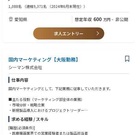
■魅力／やりがい：
1,088名
（連結9,371名 （2024年6月末現在））
主に海外営業拠点を対象にした活動支援を通じて、海外の顧客や社員、代
理店との関係を構築し、自社製品の市場浸透を実現していく。英語でのコ
600
愛知県
想定年収
非公開
万円
~
ミュニケーションの場が豊富であり、海外での営業現場や医療現場での活
躍が期待される。
求人エントリー
■組織について：
・営業拠点による新製品の市場導入や既存製品の販売促進活動を支援する
組織です。
・営業が営業現場で製品の特長、使用機会や使用方法を説明できるよう
に、体験型ツールを充実させ、それにより製品紹介と使用提案ができるよ
国内マーケティング【大阪勤務】
うにすることが当該グループの使命です。
シーマン株式会社
■当社の強み：
仕事内容
患者への負担が少ないことから心筋梗塞の治療法等では約90％以上がカテ
ーテル治療が選択されています。その治療に使用されるカテーテルおよび
国内マーケティングとして、下記業務に従事していただきます。
ガイドワイヤ（カテーテルを治療部へ導くためのワイヤ）で国内トップク
ラスシェアの実力を誇っています。また、世界110の国と地域でのグロー
■主たる役割（マーケティング部全体の業務）
バル規模でのシェアも拡大し続けています。
・市場分析・戦略立案
・新規製品導入におけるプロジェクトリーダー
・営業支援・販促活動
求める経験 / スキル
・学会協賛活動・KOLマネジメント
・製造元（国内及び海外）とのコミュニケーション
[職歴(必須条件)]
・医療機器業界での営業経験者または製品担当者