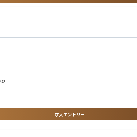
策を導き出せる方
ペクトがある方
体験を追求できる方
ドできる高いコミュニケーション能力をお持ちの方
経験
求人エントリー