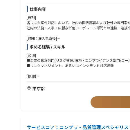
誠実に向き合っていただける方を求めています。
仕事内容
【重視する資質】
■バランス感覚と柔軟な適応力
[役割]
多彩な業務や突発的な案件に対しても、その都度優先順位を整理
各リスク案件対応において、社内の関係部署および社外の専門家
■対人調整力とコミュニケーション力
社内の法務・人事・広報など他コーポレート部門との連絡・連携
各部署への協力依頼やマネジメント層への状況報告など、多方面
■ホスピタリティと主体性
[詳細：雇入れ直後]
部署の枠を越えて「組織のために何ができるか」を考え、周囲を
・事案対応時のプロジェクトマネジメント
求める経験 / スキル
・アジェンダ設定
・社内各部署、社外リソース（弁護士事務所等）との連絡・調
[必須]
・問題解決のための方向性検討、アイデア出しの推進
■企業の管理部門(リスク管理/法務・コンプライアンス部門/コー
・プロジェクトリーダーのディレクション支援
■リスクマネジメント、あるいはインシデント対応経験
・危機管理対応能力向上のための施策
[歓迎]
・勉強会の企画・運営
■リスク管理・危機管理の業務経験3年以上
・社内への周知・啓発
■弁護士あるいは公務員の実務経験
東京都
■官公庁自治体から受託業務経験
・BCM/BCP（事業継続）の運用
■コンサルティング会社等での危機管理に関するアドバイザリー
・対応計画の策定・改定
■内部統制、コーポレートガバナンスに関する知識や関心のある
・緊急時の対応
■部署人数：9名
■リモートワーク頻度：週3回程度
サービスコア：コンプラ・品質管理スペシャリス