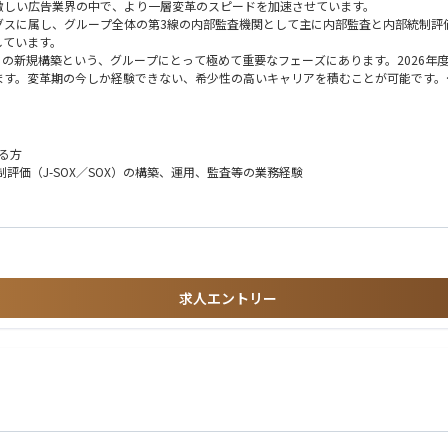
激しい広告業界の中で、より一層変革のスピードを加速させています。
スに属し、グループ全体の第3線の内部監査機関として主に内部監査と内部統制評価
しています。
）」の新規構築という、グループにとって極めて重要なフェーズにあります。2026
ます。変革期の今しか経験できない、希少性の高いキャリアを積むことが可能です。
画局にて、内部統制評価（SOX評価）、各種オフサイトモニタリングおよび内部監
る方
ロジェクトを設定しています。
評価（J-SOX／SOX）の構築、運用、監査等の業務経験
て従事頂き、業務に慣れて頂いた後は、プロジェクトのチームリーダーとして、数名
求人エントリー