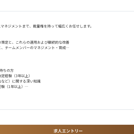
ームマネジメントまで、裁量権を持って幅広くお任せします。
の策定と、これらの運用および継続的な改善
と、チームメンバーのマネジメント・育成
対策の立案・実行
ーによる課題解決の推進
署との連携および意思決定
等）や関係省庁との連携
お持ちの方
決定経験（3年以上）
法など）に関する深い知識
ィング、業務フローの構築・改善まで、ゼロから理想の組織を創り上げる経験を積む
験（1年以上）
ミーの分野で、「表現の自由」と「プラットフォームの安全性」という難しいテーマ
最重要とも言える領域に深く関われ、サービスの未来、ひいては業界全体の健全な発展
1年以上）
経験
経験
海外展開のため）
求人エントリー