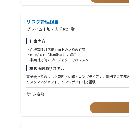
【求める人材像】
・高い倫理観と公正さを持ち、常に誠実な判断ができる方
・前例のない複雑な課題に対し、多角的な視点から論理的に解決
・変化の激しい環境を楽しみ、主体的に学び、行動を起こせる方
リスク管理担当
・クリエイターや彼らが創り出すコンテンツへの深い理解とリス
・クリエイターやユーザーの視点を大切にし、より良いサービス
プライム上場・大手広告業
・異なる意見を持つ関係者とも粘り強く対話し、合意形成をリー
仕事内容
・危機管理対応能力向上のための施策
・BCM/BCP（事業継続）の運用
・事案対応時のプロジェクトマネジメント
求める経験 / スキル
事業会社でのリスク管理・法務・コンプライアンス部門での実務
リスクマネジメント、インシデント対応経験
東京都