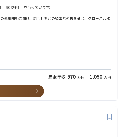
（SOX評価）を行っています。
年度の運用開始に向け、親会社側との頻繁な連携を通じ、グローバル水
査の企画業務を中心に従事頂きます。
のメンバーを率いてプロジェクトを遂行頂くことを想定していま
570
1,050
想定年収
万円
~
万円