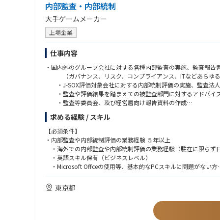
内部監査・内部統制
大手ゲームメーカー
上場企業
仕事内容
・国内外のグループ会社に対する各種内部監査の実施、監査報告
（ガバナンス、リスク、コンプライアンス、ITなどあらゆる
・J-SOX評価対象会社に対する内部統制評価の実施、監査法
・監査や評価結果を踏まえての被監査部門に対するアドバイス
・監査等委員会、及び経営層向け報告資料の作成
・各種情報収集とリスク分析、それに基づいた監査、行動計画
求める経験 / スキル
※監査実施のための国内、海外への出張有り（日本国内、東南
【必須条件】
・内部監査や内部統制評価の業務経験 ５年以上
・海外での内部監査や内部統制評価の業務経験（駐在に限らず日
・英語スキル保有（ビジネスレベル）
・Microsoft Offceの使用等、基本的なPCスキルに問題がない方
・文章作成やデータ分析などの細かい業務が苦にならない方
・周囲の方とのコミュニケーションが得意な方
東京都