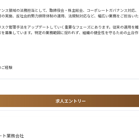
ナンス領域の法務担当として、取締役会・株主総会、コーポレートガバナンス対応、
育の実施、反社会的勢力排除体制の運用、法規制対応など、幅広い業務をご担当いた
リスク管理手法をアップデートしていく重要なフェーズにあります。従来の運用を維
方を募集しています。特定の業務範囲に捉われず、組織の健全性を守るための土台作
定しますが、以下のような業務を想定しております。
のご経験
求人エントリー
営に欠かせない多種多様なタスクを担っています。特定の業務範囲に捉われず、会社
ート業務会社