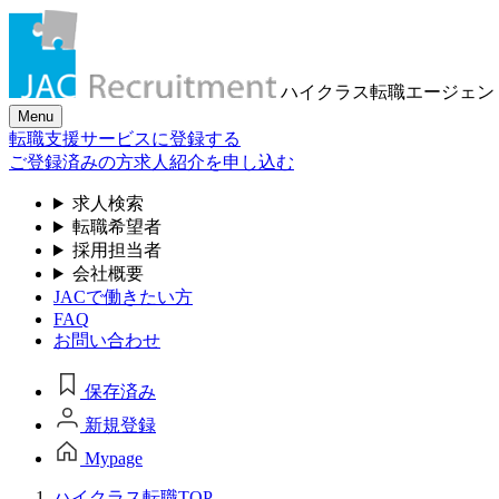
ハイクラス転職
エージェン
Menu
転職支援サービスに登録する
ご登録済みの方
求人紹介を申し込む
求人検索
転職希望者
採用担当者
会社概要
JACで働きたい方
FAQ
お問い合わせ
保存済み
新規登録
Mypage
ハイクラス転職TOP