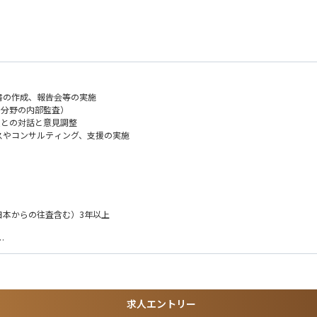
書の作成、報告会等の実施
分野の内部監査）
人との対話と意見調整
やコンサルティング、支援の実施
の策定 ・・・など
アジア、EU圏、北米等）
本からの往査含む）3年以上
求人エントリー