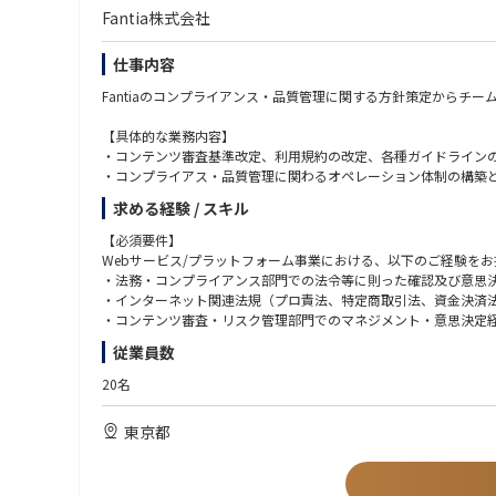
Fantia株式会社
仕事内容
Fantiaのコンプライアンス・品質管理に関する方針策定からチ
【具体的な業務内容】
・コンテンツ審査基準改定、利用規約の改定、各種ガイドライン
・コンプライアス・品質管理に関わるオペレーション体制の構築
・国内外の法改正や社会情勢、業界動向を鑑みたリスクの予見と
求める経験 / スキル
・AIを活用した審査システムの導入立案・実行など、テクノロジ
・開発、カスタマーサポート、マーケティングなど、社内関連部
【必須要件】
・有事の際のエスカレーション対応、および外部専門家（弁護士
Webサービス/プラットフォーム事業における、以下のご経験を
・法務・コンプライアンス部門での法令等に則った確認及び意思
仕事のやりがい・魅力
・インターネット関連法規（プロ責法、特定商取引法、資金決済
・ゼロからの組織作り：新設部署の責任者として、チームビルデ
・コンテンツ審査・リスク管理部門でのマネジメント・意思決定経
・ルールメイキングへの挑戦： 急成長するクリエイターエコノ
従業員数
できます。
【歓迎要件】
・大きな裁量権と経営へのインパクト： Fantia事業において
・利用規約やガイドラインの策定、または運用に携わったご経験（
20名
・CtoC/CGM（消費者生成メディア）プラットフォームでの実務
・データ分析に基づき、審査基準やオペレーションを改善したご
東京都
・ビジネスレベルの英語力（海外の法規制リサーチや、将来的な
・UXデザインやUI設計に関する基本知識