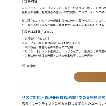
仕事内容
コンプライアンス、リスクマネジメントおよびコーポレートガバ
報制度の運用、社内規程の整備、株式実務、コンプライアンス教
特に現在は、グループの新体制移行に伴い、既存のガバナンス・
や、各社への丁寧な定着化を実務面から具体的に推進いただける
求める経験 / スキル
【具体的な業務内容】
※ご経験やスキル、適性等を判断のうえご担当いただく業務を決
【必須条件（Must）】
※以下いずれかの実務経験3年以上保有する方
・取締役会、株主総会の事務局
・取締役会、株主総会の事務局のご経験
・取締役およびCxOの選任、報酬決定手続
・リスクマネジメント委員会、コンプライアンス委員会の事務局
・社内グループ再編やM＆A案件における会社法等の実務対応
・企業法務や法律事務所・司法書士事務所での実務経験
・リスクマネジメント委員会、コンプライアンス委員会の事務局
・リスクマネジメント対応の実務経験
・リスクマネジメント施策の取組み
・会社法の機関法務に関する実務経験
東京都
・取適法（旧下請法）など各種法規制への対応
・内部通報制度／取引先通報制度の整備、運用
【歓迎要件（Want）】
・定款その他社内規程の整備、運用
・弁護士、司法書士などの有資格者
・稟議その他社内決裁制度の整備、運用
・ロースクール修了程度の法知識
・株式および新株予約権の発行、管理等
・グローバル企業でのガバナンス構築経験
・コンプライアンス教育、風土改革プログラムの計画、実施
・ビジネス英会話、読み書き能力
・反社会的勢力排除体制の整備、運用
リスク対応・管理◆危機管理部門での事務局運営
【求める人物像】
ガバナンスやコンプライアンスの運用を中心に、組織の健全な運
広告・マーケティングに強みを持つ事業会社のコーポレ