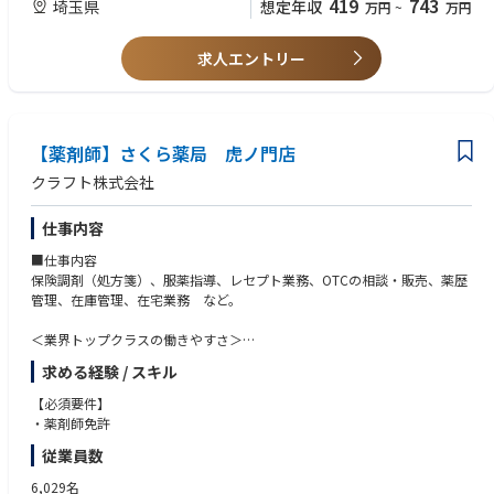
419
743
埼玉県
想定年収
万円
~
万円
＜薬剤師として成長、活躍できる環境＞
第二新卒、未経験の方のご応募も大歓迎！
中途入社者への導入・フォロー研修が充実しており、安心してキャリアを
求人エントリー
スタートしていただけます
独自開発システムにより、業務効率化・調剤過誤防止を実現。薬剤師本来
の業務に集中することができます
全店舗で地域連携薬局を目指しており、患者様と長く付き合いたい方が活
躍できる環境です
【薬剤師】さくら薬局 虎ノ門店
業界トップクラスの認定薬局数や多様な店舗を展開しているため、ご自身
クラフト株式会社
の志向性に合わせて異動することも可能です
現場での調剤業務にとどまらず、本社業務や複数店舗のマネージャー業務
仕事内容
など大手調剤チェーンならではの多様なキャリアパスがあります。
■仕事内容
保険調剤（処方箋）、服薬指導、レセプト業務、OTCの相談・販売、薬歴
管理、在庫管理、在宅業務 など。
＜業界トップクラスの働きやすさ＞
業界最多クラスの年間休日126日＋有給休暇、シフト勤務制による残業削
求める経験 / スキル
減や希望休など、どなたにとっても働きやすい環境です
充実した手当や福利厚生、育児支援制度、安定した経営基盤を持っている
【必須要件】
ため、長く働いていただけます
・薬剤師免許
育休中も賞与支給あり！女性の産休・育休取得率100％はもちろん、男性
従業員数
も45％と高い水準です
全国に800店舗以上展開。転居の際も店舗を異動するだけでスムーズに新
6,029名