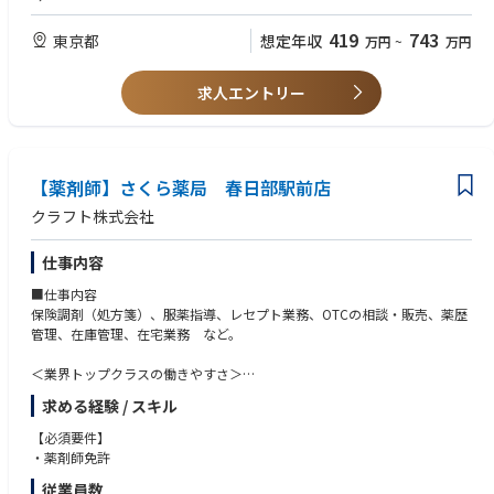
生活スタートが可能です
419
743
東京都
想定年収
万円
~
万円
＜薬剤師として成長、活躍できる環境＞
第二新卒、未経験の方のご応募も大歓迎！
中途入社者への導入・フォロー研修が充実しており、安心してキャリアを
求人エントリー
スタートしていただけます
独自開発システムにより、業務効率化・調剤過誤防止を実現。薬剤師本来
の業務に集中することができます
全店舗で地域連携薬局を目指しており、患者様と長く付き合いたい方が活
躍できる環境です
【薬剤師】さくら薬局 春日部駅前店
業界トップクラスの認定薬局数や多様な店舗を展開しているため、ご自身
クラフト株式会社
の志向性に合わせて異動することも可能です
現場での調剤業務にとどまらず、本社業務や複数店舗のマネージャー業務
仕事内容
など大手調剤チェーンならではの多様なキャリアパスがあります。
■仕事内容
保険調剤（処方箋）、服薬指導、レセプト業務、OTCの相談・販売、薬歴
管理、在庫管理、在宅業務 など。
＜業界トップクラスの働きやすさ＞
業界最多クラスの年間休日126日＋有給休暇、シフト勤務制による残業削
求める経験 / スキル
減や希望休など、どなたにとっても働きやすい環境です
充実した手当や福利厚生、育児支援制度、安定した経営基盤を持っている
【必須要件】
ため、長く働いていただけます
・薬剤師免許
育休中も賞与支給あり！女性の産休・育休取得率100％はもちろん、男性
従業員数
も45％と高い水準です