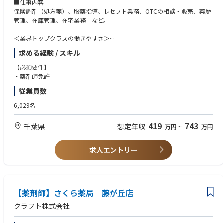
■仕事内容
保険調剤（処方箋）、服薬指導、レセプト業務、OTCの相談・販売、薬歴
管理、在庫管理、在宅業務 など。
＜業界トップクラスの働きやすさ＞
業界最多クラスの年間休日126日＋有給休暇、シフト勤務制による残業削
求める経験 / スキル
減や希望休など、どなたにとっても働きやすい環境です
充実した手当や福利厚生、育児支援制度、安定した経営基盤を持っている
【必須要件】
ため、長く働いていただけます
・薬剤師免許
育休中も賞与支給あり！女性の産休・育休取得率100％はもちろん、男性
従業員数
も45％と高い水準です
全国に800店舗以上展開。転居の際も店舗を異動するだけでスムーズに新
6,029名
生活スタートが可能です
419
743
千葉県
想定年収
万円
~
万円
＜薬剤師として成長、活躍できる環境＞
第二新卒、未経験の方のご応募も大歓迎！
中途入社者への導入・フォロー研修が充実しており、安心してキャリアを
求人エントリー
スタートしていただけます
独自開発システムにより、業務効率化・調剤過誤防止を実現。薬剤師本来
の業務に集中することができます
全店舗で地域連携薬局を目指しており、患者様と長く付き合いたい方が活
躍できる環境です
【薬剤師】さくら薬局 藤が丘店
業界トップクラスの認定薬局数や多様な店舗を展開しているため、ご自身
クラフト株式会社
の志向性に合わせて異動することも可能です
現場での調剤業務にとどまらず、本社業務や複数店舗のマネージャー業務