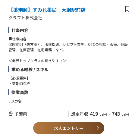
全店舗で地域連携薬局を目指しており、患者様と長く付き合いたい方が活
躍できる環境です
【薬剤師】すみれ薬局 大網駅前店
業界トップクラスの認定薬局数や多様な店舗を展開しているため、ご自身
クラフト株式会社
の志向性に合わせて異動することも可能です
現場での調剤業務にとどまらず、本社業務や複数店舗のマネージャー業務
仕事内容
など大手調剤チェーンならではの多様なキャリアパスがあります。
■仕事内容
保険調剤（処方箋）、服薬指導、レセプト業務、OTCの相談・販売、薬歴
管理、在庫管理、在宅業務 など。
＜業界トップクラスの働きやすさ＞
業界最多クラスの年間休日126日＋有給休暇、シフト勤務制による残業削
求める経験 / スキル
減や希望休など、どなたにとっても働きやすい環境です
充実した手当や福利厚生、育児支援制度、安定した経営基盤を持っている
【必須要件】
ため、長く働いていただけます
・薬剤師免許
育休中も賞与支給あり！女性の産休・育休取得率100％はもちろん、男性
従業員数
も45％と高い水準です
全国に800店舗以上展開。転居の際も店舗を異動するだけでスムーズに新
6,029名
生活スタートが可能です
419
743
千葉県
想定年収
万円
~
万円
＜薬剤師として成長、活躍できる環境＞
第二新卒、未経験の方のご応募も大歓迎！
中途入社者への導入・フォロー研修が充実しており、安心してキャリアを
求人エントリー
スタートしていただけます