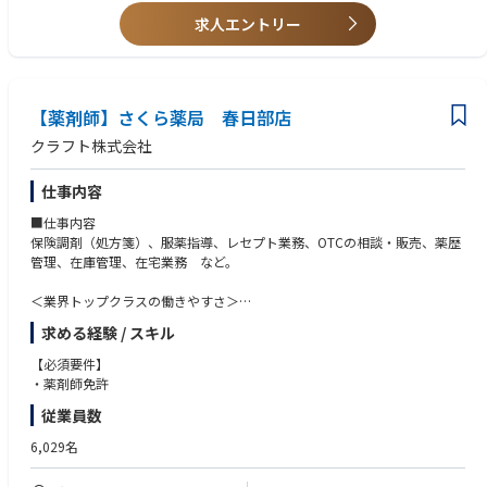
中途入社者への導入・フォロー研修が充実しており、安心してキャリアを
求人エントリー
スタートしていただけます
独自開発システムにより、業務効率化・調剤過誤防止を実現。薬剤師本来
の業務に集中することができます
全店舗で地域連携薬局を目指しており、患者様と長く付き合いたい方が活
躍できる環境です
【薬剤師】さくら薬局 春日部店
業界トップクラスの認定薬局数や多様な店舗を展開しているため、ご自身
クラフト株式会社
の志向性に合わせて異動することも可能です
現場での調剤業務にとどまらず、本社業務や複数店舗のマネージャー業務
仕事内容
など大手調剤チェーンならではの多様なキャリアパスがあります。
■仕事内容
保険調剤（処方箋）、服薬指導、レセプト業務、OTCの相談・販売、薬歴
管理、在庫管理、在宅業務 など。
＜業界トップクラスの働きやすさ＞
業界最多クラスの年間休日126日＋有給休暇、シフト勤務制による残業削
求める経験 / スキル
減や希望休など、どなたにとっても働きやすい環境です
充実した手当や福利厚生、育児支援制度、安定した経営基盤を持っている
【必須要件】
ため、長く働いていただけます
・薬剤師免許
育休中も賞与支給あり！女性の産休・育休取得率100％はもちろん、男性
従業員数
も45％と高い水準です
全国に800店舗以上展開。転居の際も店舗を異動するだけでスムーズに新
6,029名
生活スタートが可能です