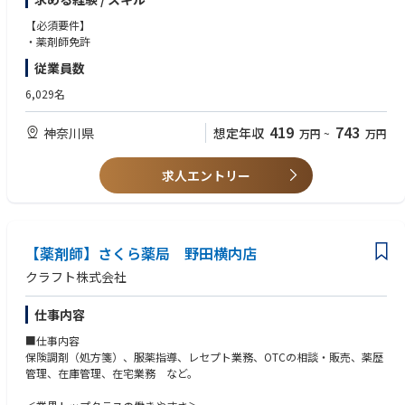
減や希望休など、どなたにとっても働きやすい環境です
充実した手当や福利厚生、育児支援制度、安定した経営基盤を持っている
【必須要件】
ため、長く働いていただけます
・薬剤師免許
育休中も賞与支給あり！女性の産休・育休取得率100％はもちろん、男性
従業員数
も45％と高い水準です
全国に800店舗以上展開。転居の際も店舗を異動するだけでスムーズに新
6,029名
生活スタートが可能です
419
743
神奈川県
想定年収
万円
~
万円
＜薬剤師として成長、活躍できる環境＞
第二新卒、未経験の方のご応募も大歓迎！
中途入社者への導入・フォロー研修が充実しており、安心してキャリアを
求人エントリー
スタートしていただけます
独自開発システムにより、業務効率化・調剤過誤防止を実現。薬剤師本来
の業務に集中することができます
全店舗で地域連携薬局を目指しており、患者様と長く付き合いたい方が活
躍できる環境です
【薬剤師】さくら薬局 野田横内店
業界トップクラスの認定薬局数や多様な店舗を展開しているため、ご自身
クラフト株式会社
の志向性に合わせて異動することも可能です
現場での調剤業務にとどまらず、本社業務や複数店舗のマネージャー業務
仕事内容
など大手調剤チェーンならではの多様なキャリアパスがあります。
■仕事内容
保険調剤（処方箋）、服薬指導、レセプト業務、OTCの相談・販売、薬歴
管理、在庫管理、在宅業務 など。