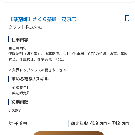
独自開発システムにより、業務効率化・調剤過誤防止を実現。薬剤師本来
の業務に集中することができます
全店舗で地域連携薬局を目指しており、患者様と長く付き合いたい方が活
躍できる環境です
【薬剤師】さくら薬局 茂原店
業界トップクラスの認定薬局数や多様な店舗を展開しているため、ご自身
クラフト株式会社
の志向性に合わせて異動することも可能です
現場での調剤業務にとどまらず、本社業務や複数店舗のマネージャー業務
仕事内容
など大手調剤チェーンならではの多様なキャリアパスがあります。
■仕事内容
保険調剤（処方箋）、服薬指導、レセプト業務、OTCの相談・販売、薬歴
管理、在庫管理、在宅業務 など。
＜業界トップクラスの働きやすさ＞
業界最多クラスの年間休日126日＋有給休暇、シフト勤務制による残業削
求める経験 / スキル
減や希望休など、どなたにとっても働きやすい環境です
充実した手当や福利厚生、育児支援制度、安定した経営基盤を持っている
【必須要件】
ため、長く働いていただけます
・薬剤師免許
育休中も賞与支給あり！女性の産休・育休取得率100％はもちろん、男性
従業員数
も45％と高い水準です
全国に800店舗以上展開。転居の際も店舗を異動するだけでスムーズに新
6,029名
生活スタートが可能です
419
743
千葉県
想定年収
万円
~
万円
＜薬剤師として成長、活躍できる環境＞
第二新卒、未経験の方のご応募も大歓迎！
中途入社者への導入・フォロー研修が充実しており、安心してキャリアを