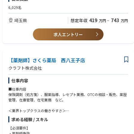
全国に800店舗以上展開。転居の際も店舗を異動するだけでスムーズに新
6,029名
生活スタートが可能です
419
743
埼玉県
想定年収
万円
~
万円
＜薬剤師として成長、活躍できる環境＞
第二新卒、未経験の方のご応募も大歓迎！
中途入社者への導入・フォロー研修が充実しており、安心してキャリアを
求人エントリー
スタートしていただけます
独自開発システムにより、業務効率化・調剤過誤防止を実現。薬剤師本来
の業務に集中することができます
全店舗で地域連携薬局を目指しており、患者様と長く付き合いたい方が活
躍できる環境です
【薬剤師】さくら薬局 西八王子店
業界トップクラスの認定薬局数や多様な店舗を展開しているため、ご自身
クラフト株式会社
の志向性に合わせて異動することも可能です
現場での調剤業務にとどまらず、本社業務や複数店舗のマネージャー業務
仕事内容
など大手調剤チェーンならではの多様なキャリアパスがあります。
■仕事内容
保険調剤（処方箋）、服薬指導、レセプト業務、OTCの相談・販売、薬歴
管理、在庫管理、在宅業務 など。
＜業界トップクラスの働きやすさ＞
業界最多クラスの年間休日126日＋有給休暇、シフト勤務制による残業削
求める経験 / スキル
減や希望休など、どなたにとっても働きやすい環境です
充実した手当や福利厚生、育児支援制度、安定した経営基盤を持っている
【必須要件】
ため、長く働いていただけます
・薬剤師免許