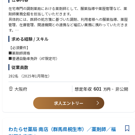
在宅専門の調剤薬局における薬剤師として、服薬指導や薬歴管理など、薬
剤師業務全般を担当していただきます。
具体的には、医師の処方箋に基づいた調剤、利用者様への服薬指導、薬歴
管理、在庫管理、関連機関との連携など幅広い業務に携わっていただきま
す。
また、利用者様の状態や生活環境を把握し、きめ細やかな服薬指導を行う
求める経験 / スキル
ことで、健康維持・増進に貢献していただきます。
将来的には、管理薬剤師として、薬局運営やスタッフ育成にも携わってい
【必須要件】
ただくことを期待しています。
■薬剤師資格
在宅医療の現場で、利用者様一人ひとりに寄り添った、質の高い薬剤師業
■普通自動車免許（AT限定可）
務を提供することで、地域医療への貢献を目指していただきます。
従業員数
・服薬指導、薬歴管理、処方監査等、薬剤師業務全般
282名
（2025年1月現在）
・利用者様宅、居室への訪問服薬指導
・医師、看護師等との連携による在宅医療の提供
601
大阪府
想定年収
非公開
万円
~
・薬剤管理、在庫管理
・関連法規の遵守と安全管理
求人エントリー
わたらせ薬局 南店（群馬県桐生市）／薬剤師／福