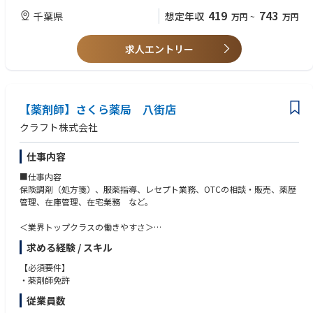
419
743
千葉県
想定年収
万円
~
万円
＜薬剤師として成長、活躍できる環境＞
第二新卒、未経験の方のご応募も大歓迎！
中途入社者への導入・フォロー研修が充実しており、安心してキャリアを
求人エントリー
スタートしていただけます
独自開発システムにより、業務効率化・調剤過誤防止を実現。薬剤師本来
の業務に集中することができます
全店舗で地域連携薬局を目指しており、患者様と長く付き合いたい方が活
躍できる環境です
【薬剤師】さくら薬局 八街店
業界トップクラスの認定薬局数や多様な店舗を展開しているため、ご自身
クラフト株式会社
の志向性に合わせて異動することも可能です
現場での調剤業務にとどまらず、本社業務や複数店舗のマネージャー業務
仕事内容
など大手調剤チェーンならではの多様なキャリアパスがあります。
■仕事内容
保険調剤（処方箋）、服薬指導、レセプト業務、OTCの相談・販売、薬歴
管理、在庫管理、在宅業務 など。
＜業界トップクラスの働きやすさ＞
業界最多クラスの年間休日126日＋有給休暇、シフト勤務制による残業削
求める経験 / スキル
減や希望休など、どなたにとっても働きやすい環境です
充実した手当や福利厚生、育児支援制度、安定した経営基盤を持っている
【必須要件】
ため、長く働いていただけます
・薬剤師免許
育休中も賞与支給あり！女性の産休・育休取得率100％はもちろん、男性
従業員数
も45％と高い水準です