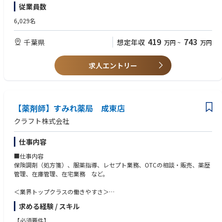
従業員数
も45％と高い水準です
全国に800店舗以上展開。転居の際も店舗を異動するだけでスムーズに新
6,029名
生活スタートが可能です
419
743
千葉県
想定年収
万円
~
万円
＜薬剤師として成長、活躍できる環境＞
第二新卒、未経験の方のご応募も大歓迎！
中途入社者への導入・フォロー研修が充実しており、安心してキャリアを
求人エントリー
スタートしていただけます
独自開発システムにより、業務効率化・調剤過誤防止を実現。薬剤師本来
の業務に集中することができます
全店舗で地域連携薬局を目指しており、患者様と長く付き合いたい方が活
躍できる環境です
【薬剤師】すみれ薬局 成東店
業界トップクラスの認定薬局数や多様な店舗を展開しているため、ご自身
クラフト株式会社
の志向性に合わせて異動することも可能です
現場での調剤業務にとどまらず、本社業務や複数店舗のマネージャー業務
仕事内容
など大手調剤チェーンならではの多様なキャリアパスがあります。
■仕事内容
保険調剤（処方箋）、服薬指導、レセプト業務、OTCの相談・販売、薬歴
管理、在庫管理、在宅業務 など。
＜業界トップクラスの働きやすさ＞
業界最多クラスの年間休日126日＋有給休暇、シフト勤務制による残業削
求める経験 / スキル
減や希望休など、どなたにとっても働きやすい環境です
充実した手当や福利厚生、育児支援制度、安定した経営基盤を持っている
【必須要件】