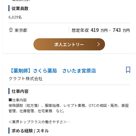
育休中も賞与支給あり！女性の産休・育休取得率100％はもちろん、男性
従業員数
も45％と高い水準です
全国に800店舗以上展開。転居の際も店舗を異動するだけでスムーズに新
6,029名
生活スタートが可能です
419
743
東京都
想定年収
万円
~
万円
＜薬剤師として成長、活躍できる環境＞
第二新卒、未経験の方のご応募も大歓迎！
中途入社者への導入・フォロー研修が充実しており、安心してキャリアを
求人エントリー
スタートしていただけます
独自開発システムにより、業務効率化・調剤過誤防止を実現。薬剤師本来
の業務に集中することができます
全店舗で地域連携薬局を目指しており、患者様と長く付き合いたい方が活
躍できる環境です
【薬剤師】さくら薬局 さいたま宮原店
業界トップクラスの認定薬局数や多様な店舗を展開しているため、ご自身
クラフト株式会社
の志向性に合わせて異動することも可能です
現場での調剤業務にとどまらず、本社業務や複数店舗のマネージャー業務
仕事内容
など大手調剤チェーンならではの多様なキャリアパスがあります。
■仕事内容
保険調剤（処方箋）、服薬指導、レセプト業務、OTCの相談・販売、薬歴
管理、在庫管理、在宅業務 など。
＜業界トップクラスの働きやすさ＞
業界最多クラスの年間休日126日＋有給休暇、シフト勤務制による残業削
求める経験 / スキル
減や希望休など、どなたにとっても働きやすい環境です