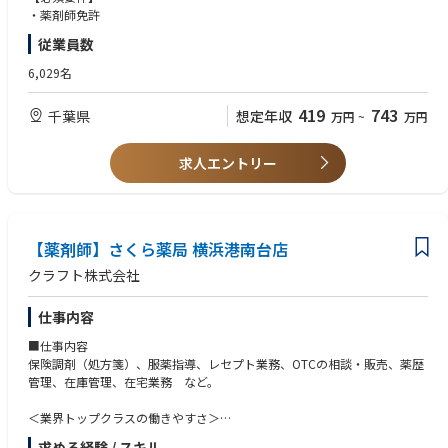
ため、長く働いていただけます
・薬剤師免許
育休中も賞与支給あり！女性の産休・育休取得率100％はもちろん、男性
従業員数
も45％と高い水準です
全国に800店舗以上展開。転居の際も店舗を異動するだけでスムーズに新
6,029名
生活スタートが可能です
419
743
千葉県
想定年収
万円
~
万円
＜薬剤師として成長、活躍できる環境＞
第二新卒、未経験の方のご応募も大歓迎！
中途入社者への導入・フォロー研修が充実しており、安心してキャリアを
求人エントリー
スタートしていただけます
独自開発システムにより、業務効率化・調剤過誤防止を実現。薬剤師本来
の業務に集中することができます
全店舗で地域連携薬局を目指しており、患者様と長く付き合いたい方が活
躍できる環境です
【薬剤師】さくら薬局 横浜港南台店
業界トップクラスの認定薬局数や多様な店舗を展開しているため、ご自身
クラフト株式会社
の志向性に合わせて異動することも可能です
現場での調剤業務にとどまらず、本社業務や複数店舗のマネージャー業務
仕事内容
など大手調剤チェーンならではの多様なキャリアパスがあります。
■仕事内容
保険調剤（処方箋）、服薬指導、レセプト業務、OTCの相談・販売、薬歴
管理、在庫管理、在宅業務 など。
＜業界トップクラスの働きやすさ＞
業界最多クラスの年間休日126日＋有給休暇、シフト勤務制による残業削
求める経験 / スキル