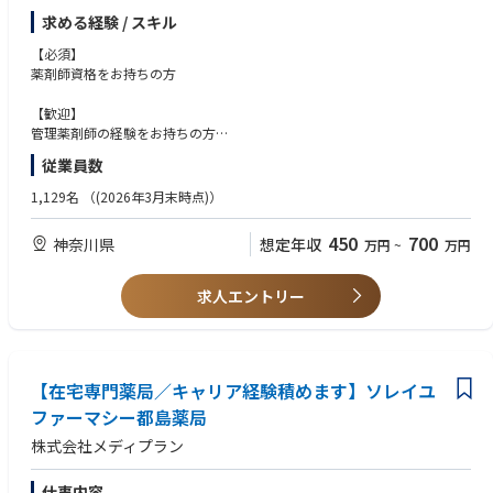
環境も整備。
求める経験 / スキル
薬剤師として描く理想のキャリアに向かって、一歩ずつ成長できる環境で
す！
【必須】
薬剤師資格をお持ちの方
②早期のキャリア形成も可能
管理薬剤師や薬局長など、活躍次第で早期のキャリアアップを目指せる環
【歓迎】
境です。
管理薬剤師の経験をお持ちの方
新卒入社3年目で薬局長に就任した実績があるほか、新卒1～2年目からリ
成長企業でキャリアアップしたい方
従業員数
クルーターとして会社の顔となり活躍している社員もおります！
ノルマなどに縛られず患者様の為に質の高いサポートを行いたい方
また、中途入社者についても年齢や社歴に関係なく、実力や意欲を正当に
1,129名
（(2026年3月末時点)）
評価。
管理薬剤師・薬局長への登用実績も多数あり、将来的にはラウンダーやエ
450
700
神奈川県
想定年収
万円
~
万円
リアマネージャーなど、さらなるキャリアアップも可能です。
③業界トップクラスの安定した経営基盤
求人エントリー
SHIPグループは、病院・調剤薬局・介護施設など医療・福祉分野に幅広く
展開する日本最大級の医療グループです。
景気や薬価改定など外部環境の変化にも強く、安心して長く働ける経営基
盤があります。
【在宅専門薬局／キャリア経験積めます】ソレイユ
■業務内容
ファーマシー都島薬局
調剤・監査・服薬指導・在宅医療など
株式会社メディプラン
薬剤師業務全般をお任せ医致します。
仕事内容