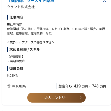
【薬剤師】マーメイド薬局
業界トップクラスの認定薬局数や多様な店舗を展開しているため、ご自身
クラフト株式会社
の志向性に合わせて異動することも可能です
現場での調剤業務にとどまらず、本社業務や複数店舗のマネージャー業務
仕事内容
など大手調剤チェーンならではの多様なキャリアパスがあります。
■仕事内容
保険調剤（処方箋）、服薬指導、レセプト業務、OTCの相談・販売、薬歴
管理、在庫管理、在宅業務 など。
＜業界トップクラスの働きやすさ＞
業界最多クラスの年間休日126日＋有給休暇、シフト勤務制による残業削
求める経験 / スキル
減や希望休など、どなたにとっても働きやすい環境です
充実した手当や福利厚生、育児支援制度、安定した経営基盤を持っている
【必須要件】
ため、長く働いていただけます
・薬剤師免許
育休中も賞与支給あり！女性の産休・育休取得率100％はもちろん、男性
従業員数
も45％と高い水準です
全国に800店舗以上展開。転居の際も店舗を異動するだけでスムーズに新
6,029名
生活スタートが可能です
419
743
神奈川県
想定年収
万円
~
万円
＜薬剤師として成長、活躍できる環境＞
第二新卒、未経験の方のご応募も大歓迎！
中途入社者への導入・フォロー研修が充実しており、安心してキャリアを
求人エントリー
スタートしていただけます
独自開発システムにより、業務効率化・調剤過誤防止を実現。薬剤師本来
の業務に集中することができます