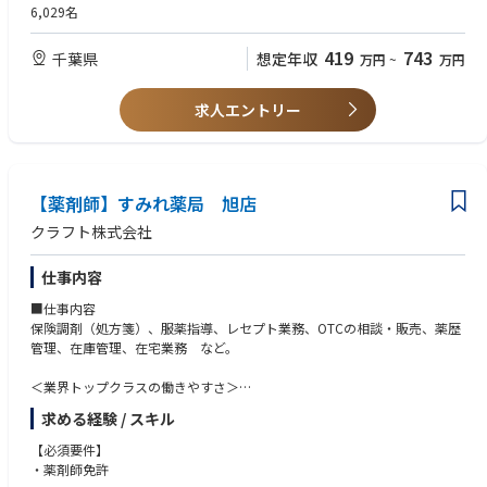
全国に800店舗以上展開。転居の際も店舗を異動するだけでスムーズに新
6,029名
生活スタートが可能です
419
743
千葉県
想定年収
万円
~
万円
＜薬剤師として成長、活躍できる環境＞
第二新卒、未経験の方のご応募も大歓迎！
中途入社者への導入・フォロー研修が充実しており、安心してキャリアを
求人エントリー
スタートしていただけます
独自開発システムにより、業務効率化・調剤過誤防止を実現。薬剤師本来
の業務に集中することができます
全店舗で地域連携薬局を目指しており、患者様と長く付き合いたい方が活
躍できる環境です
【薬剤師】すみれ薬局 旭店
業界トップクラスの認定薬局数や多様な店舗を展開しているため、ご自身
クラフト株式会社
の志向性に合わせて異動することも可能です
現場での調剤業務にとどまらず、本社業務や複数店舗のマネージャー業務
仕事内容
など大手調剤チェーンならではの多様なキャリアパスがあります。
■仕事内容
保険調剤（処方箋）、服薬指導、レセプト業務、OTCの相談・販売、薬歴
管理、在庫管理、在宅業務 など。
＜業界トップクラスの働きやすさ＞
業界最多クラスの年間休日126日＋有給休暇、シフト勤務制による残業削
求める経験 / スキル
減や希望休など、どなたにとっても働きやすい環境です
充実した手当や福利厚生、育児支援制度、安定した経営基盤を持っている
【必須要件】
ため、長く働いていただけます
・薬剤師免許
育休中も賞与支給あり！女性の産休・育休取得率100％はもちろん、男性