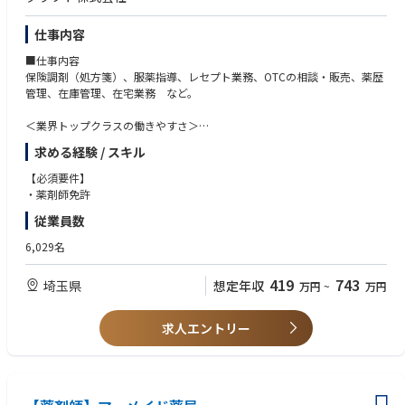
の志向性に合わせて異動することも可能です
現場での調剤業務にとどまらず、本社業務や複数店舗のマネージャー業務
仕事内容
など大手調剤チェーンならではの多様なキャリアパスがあります。
■仕事内容
保険調剤（処方箋）、服薬指導、レセプト業務、OTCの相談・販売、薬歴
管理、在庫管理、在宅業務 など。
＜業界トップクラスの働きやすさ＞
業界最多クラスの年間休日126日＋有給休暇、シフト勤務制による残業削
求める経験 / スキル
減や希望休など、どなたにとっても働きやすい環境です
充実した手当や福利厚生、育児支援制度、安定した経営基盤を持っている
【必須要件】
ため、長く働いていただけます
・薬剤師免許
育休中も賞与支給あり！女性の産休・育休取得率100％はもちろん、男性
従業員数
も45％と高い水準です
全国に800店舗以上展開。転居の際も店舗を異動するだけでスムーズに新
6,029名
生活スタートが可能です
419
743
埼玉県
想定年収
万円
~
万円
＜薬剤師として成長、活躍できる環境＞
第二新卒、未経験の方のご応募も大歓迎！
中途入社者への導入・フォロー研修が充実しており、安心してキャリアを
求人エントリー
スタートしていただけます
独自開発システムにより、業務効率化・調剤過誤防止を実現。薬剤師本来
の業務に集中することができます
全店舗で地域連携薬局を目指しており、患者様と長く付き合いたい方が活
躍できる環境です