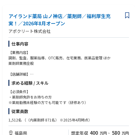
アイランド薬局 山ノ神店／薬剤師／福利厚生充
実！／2026年8月オープン
アポクリート株式会社
仕事内容
【業務内容】
調剤、監査、服薬指導、OTC販売、在宅業務、医薬品管理 ほか
薬剤師業務全般
【店舗詳細】
■営業時間・・・月～金 9:00～17:30
求める経験 / スキル
土 9:00～13:00
■定休日・・・日祝
【必須条件】
■処方科目・・・総合
・薬剤師免許をお持ちの方
2026年8月オープンの新店です。
※薬局勤務未経験の方でも可能です（研修あり）
店舗詳細はご選考時にご説明いたします。
従業員数
1,512名
（（内薬剤師 871名） ※2025年4月時点）
400
580
福島県
想定年収
万円
~
万円