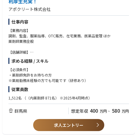
利厚生充実！
アポクリート株式会社
仕事内容
【業務内容】
調剤、監査、服薬指導、OTC販売、在宅業務、医薬品管理 ほか
薬剤師業務全般
【店舗詳細】
■営業時間・・・月火水金 9:00～18:00
求める経験 / スキル
木・土 9:00～13:00
■定休日・・・日曜日、祝日
【必須条件】
■処方科目・・・皮膚科・内科・消化器科
・薬剤師免許をお持ちの方
※薬局勤務未経験の方でも可能です（研修あり）
従業員数
1,512名
（（内薬剤師 871名） ※2025年4月時点）
400
580
群馬県
想定年収
万円
~
万円
求人エントリー