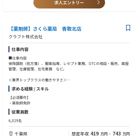
求人エントリー
スタートしていただけます
独自開発システムにより、業務効率化・調剤過誤防止を実現。薬剤師本来
の業務に集中することができます
全店舗で地域連携薬局を目指しており、患者様と長く付き合いたい方が活
躍できる環境です
【薬剤師】さくら薬局 香取北店
業界トップクラスの認定薬局数や多様な店舗を展開しているため、ご自身
クラフト株式会社
の志向性に合わせて異動することも可能です
現場での調剤業務にとどまらず、本社業務や複数店舗のマネージャー業務
仕事内容
など大手調剤チェーンならではの多様なキャリアパスがあります。
■仕事内容
保険調剤（処方箋）、服薬指導、レセプト業務、OTCの相談・販売、薬歴
管理、在庫管理、在宅業務 など。
＜業界トップクラスの働きやすさ＞
業界最多クラスの年間休日126日＋有給休暇、シフト勤務制による残業削
求める経験 / スキル
減や希望休など、どなたにとっても働きやすい環境です
充実した手当や福利厚生、育児支援制度、安定した経営基盤を持っている
【必須要件】
ため、長く働いていただけます
・薬剤師免許
育休中も賞与支給あり！女性の産休・育休取得率100％はもちろん、男性
従業員数
も45％と高い水準です
全国に800店舗以上展開。転居の際も店舗を異動するだけでスムーズに新
6,029名
生活スタートが可能です
419
743
千葉県
想定年収
万円
~
万円
＜薬剤師として成長、活躍できる環境＞