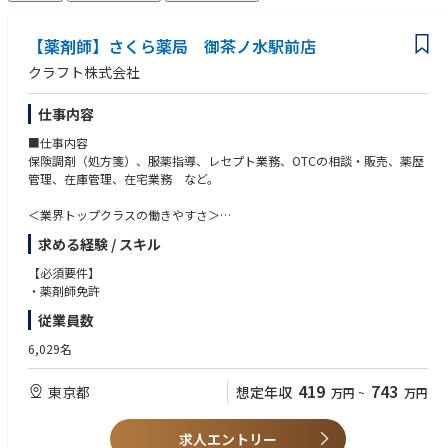
【薬剤師】さくら薬局 御茶ノ水駅前店
クラフト株式会社
仕事内容
■仕事内容
保険調剤（処方箋）、服薬指導、レセプト業務、OTCの相談・販売、薬歴
管理、在庫管理、在宅業務 など。
＜業界トップクラスの働きやすさ＞
業界最多クラスの年間休日126日＋有給休暇、シフト勤務制による残業削
求める経験 / スキル
減や希望休など、どなたにとっても働きやすい環境です
充実した手当や福利厚生、育児支援制度、安定した経営基盤を持っている
【必須要件】
ため、長く働いていただけます
・薬剤師免許
育休中も賞与支給あり！女性の産休・育休取得率100％はもちろん、男性
従業員数
も45％と高い水準です
全国に800店舗以上展開。転居の際も店舗を異動するだけでスムーズに新
6,029名
生活スタートが可能です
419
743
東京都
想定年収
万円
~
万円
＜薬剤師として成長、活躍できる環境＞
第二新卒、未経験の方のご応募も大歓迎！
中途入社者への導入・フォロー研修が充実しており、安心してキャリアを
求人エントリー