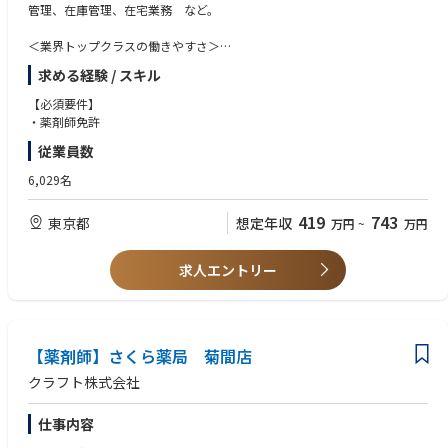
管理、在庫管理、在宅業務 など。
＜業界トップクラスの働きやすさ＞
業界最多クラスの年間休日126日＋有給休暇、シフト勤務制による残業削
求める経験 / スキル
減や希望休など、どなたにとっても働きやすい環境です
充実した手当や福利厚生、育児支援制度、安定した経営基盤を持っている
【必須要件】
ため、長く働いていただけます
・薬剤師免許
育休中も賞与支給あり！女性の産休・育休取得率100％はもちろん、男性
従業員数
も45％と高い水準です
全国に800店舗以上展開。転居の際も店舗を異動するだけでスムーズに新
6,029名
生活スタートが可能です
419
743
東京都
想定年収
万円
~
万円
＜薬剤師として成長、活躍できる環境＞
第二新卒、未経験の方のご応募も大歓迎！
中途入社者への導入・フォロー研修が充実しており、安心してキャリアを
求人エントリー
スタートしていただけます
独自開発システムにより、業務効率化・調剤過誤防止を実現。薬剤師本来
の業務に集中することができます
全店舗で地域連携薬局を目指しており、患者様と長く付き合いたい方が活
躍できる環境です
【薬剤師】さくら薬局 菊間店
業界トップクラスの認定薬局数や多様な店舗を展開しているため、ご自身
クラフト株式会社
の志向性に合わせて異動することも可能です
現場での調剤業務にとどまらず、本社業務や複数店舗のマネージャー業務
仕事内容
など大手調剤チェーンならではの多様なキャリアパスがあります。