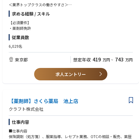
＜業界トップクラスの働きやすさ＞
業界最多クラスの年間休日126日＋有給休暇、シフト勤務制による残業削
求める経験 / スキル
減や希望休など、どなたにとっても働きやすい環境です
充実した手当や福利厚生、育児支援制度、安定した経営基盤を持っている
【必須要件】
ため、長く働いていただけます
・薬剤師免許
育休中も賞与支給あり！女性の産休・育休取得率100％はもちろん、男性
従業員数
も45％と高い水準です
全国に800店舗以上展開。転居の際も店舗を異動するだけでスムーズに新
6,029名
生活スタートが可能です
419
743
東京都
想定年収
万円
~
万円
＜薬剤師として成長、活躍できる環境＞
第二新卒、未経験の方のご応募も大歓迎！
中途入社者への導入・フォロー研修が充実しており、安心してキャリアを
求人エントリー
スタートしていただけます
独自開発システムにより、業務効率化・調剤過誤防止を実現。薬剤師本来
の業務に集中することができます
全店舗で地域連携薬局を目指しており、患者様と長く付き合いたい方が活
躍できる環境です
【薬剤師】さくら薬局 池上店
業界トップクラスの認定薬局数や多様な店舗を展開しているため、ご自身
クラフト株式会社
の志向性に合わせて異動することも可能です
現場での調剤業務にとどまらず、本社業務や複数店舗のマネージャー業務
仕事内容
など大手調剤チェーンならではの多様なキャリアパスがあります。
■仕事内容
保険調剤（処方箋）、服薬指導、レセプト業務、OTCの相談・販売、薬歴