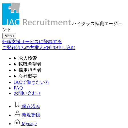
ハイクラス転職
エージェ
ント
Menu
転職支援サービスに登録する
ご登録済みの方
求人紹介を申し込む
求人検索
転職希望者
採用担当者
会社概要
JACで働きたい方
FAQ
お問い合わせ
保存済み
新規登録
Mypage