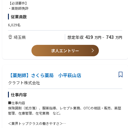
充実した手当や福利厚生、育児支援制度、安定した経営基盤を持っている
【必須要件】
ため、長く働いていただけます
・薬剤師免許
育休中も賞与支給あり！女性の産休・育休取得率100％はもちろん、男性
従業員数
も45％と高い水準です
全国に800店舗以上展開。転居の際も店舗を異動するだけでスムーズに新
6,029名
生活スタートが可能です
419
743
埼玉県
想定年収
万円
~
万円
＜薬剤師として成長、活躍できる環境＞
第二新卒、未経験の方のご応募も大歓迎！
中途入社者への導入・フォロー研修が充実しており、安心してキャリアを
求人エントリー
スタートしていただけます
独自開発システムにより、業務効率化・調剤過誤防止を実現。薬剤師本来
の業務に集中することができます
全店舗で地域連携薬局を目指しており、患者様と長く付き合いたい方が活
躍できる環境です
【薬剤師】さくら薬局 小平萩山店
業界トップクラスの認定薬局数や多様な店舗を展開しているため、ご自身
クラフト株式会社
の志向性に合わせて異動することも可能です
現場での調剤業務にとどまらず、本社業務や複数店舗のマネージャー業務
仕事内容
など大手調剤チェーンならではの多様なキャリアパスがあります。
■仕事内容
保険調剤（処方箋）、服薬指導、レセプト業務、OTCの相談・販売、薬歴
管理、在庫管理、在宅業務 など。
＜業界トップクラスの働きやすさ＞