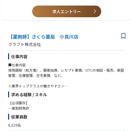
第二新卒、未経験の方のご応募も大歓迎！
中途入社者への導入・フォロー研修が充実しており、安心してキャリアを
求人エントリー
スタートしていただけます
独自開発システムにより、業務効率化・調剤過誤防止を実現。薬剤師本来
の業務に集中することができます
全店舗で地域連携薬局を目指しており、患者様と長く付き合いたい方が活
躍できる環境です
【薬剤師】さくら薬局 小見川店
業界トップクラスの認定薬局数や多様な店舗を展開しているため、ご自身
クラフト株式会社
の志向性に合わせて異動することも可能です
現場での調剤業務にとどまらず、本社業務や複数店舗のマネージャー業務
仕事内容
など大手調剤チェーンならではの多様なキャリアパスがあります。
■仕事内容
保険調剤（処方箋）、服薬指導、レセプト業務、OTCの相談・販売、薬歴
管理、在庫管理、在宅業務 など。
＜業界トップクラスの働きやすさ＞
業界最多クラスの年間休日126日＋有給休暇、シフト勤務制による残業削
求める経験 / スキル
減や希望休など、どなたにとっても働きやすい環境です
充実した手当や福利厚生、育児支援制度、安定した経営基盤を持っている
【必須要件】
ため、長く働いていただけます
・薬剤師免許
育休中も賞与支給あり！女性の産休・育休取得率100％はもちろん、男性
従業員数
も45％と高い水準です
全国に800店舗以上展開。転居の際も店舗を異動するだけでスムーズに新
6,029名
生活スタートが可能です