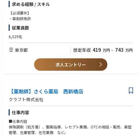
業界最多クラスの年間休日126日＋有給休暇、シフト勤務制による残業削
求める経験 / スキル
減や希望休など、どなたにとっても働きやすい環境です
充実した手当や福利厚生、育児支援制度、安定した経営基盤を持っている
【必須要件】
ため、長く働いていただけます
・薬剤師免許
育休中も賞与支給あり！女性の産休・育休取得率100％はもちろん、男性
従業員数
も45％と高い水準です
全国に800店舗以上展開。転居の際も店舗を異動するだけでスムーズに新
6,029名
生活スタートが可能です
419
743
東京都
想定年収
万円
~
万円
＜薬剤師として成長、活躍できる環境＞
第二新卒、未経験の方のご応募も大歓迎！
中途入社者への導入・フォロー研修が充実しており、安心してキャリアを
求人エントリー
スタートしていただけます
独自開発システムにより、業務効率化・調剤過誤防止を実現。薬剤師本来
の業務に集中することができます
全店舗で地域連携薬局を目指しており、患者様と長く付き合いたい方が活
躍できる環境です
【薬剤師】さくら薬局 西新橋店
業界トップクラスの認定薬局数や多様な店舗を展開しているため、ご自身
クラフト株式会社
の志向性に合わせて異動することも可能です
現場での調剤業務にとどまらず、本社業務や複数店舗のマネージャー業務
仕事内容
など大手調剤チェーンならではの多様なキャリアパスがあります。
■仕事内容
保険調剤（処方箋）、服薬指導、レセプト業務、OTCの相談・販売、薬歴
管理、在庫管理、在宅業務 など。