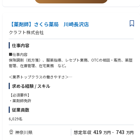
スタートしていただけます
独自開発システムにより、業務効率化・調剤過誤防止を実現。薬剤師本来
の業務に集中することができます
全店舗で地域連携薬局を目指しており、患者様と長く付き合いたい方が活
躍できる環境です
【薬剤師】さくら薬局 川崎長沢店
業界トップクラスの認定薬局数や多様な店舗を展開しているため、ご自身
クラフト株式会社
の志向性に合わせて異動することも可能です
現場での調剤業務にとどまらず、本社業務や複数店舗のマネージャー業務
仕事内容
など大手調剤チェーンならではの多様なキャリアパスがあります。
■仕事内容
保険調剤（処方箋）、服薬指導、レセプト業務、OTCの相談・販売、薬歴
管理、在庫管理、在宅業務 など。
＜業界トップクラスの働きやすさ＞
業界最多クラスの年間休日126日＋有給休暇、シフト勤務制による残業削
求める経験 / スキル
減や希望休など、どなたにとっても働きやすい環境です
充実した手当や福利厚生、育児支援制度、安定した経営基盤を持っている
【必須要件】
ため、長く働いていただけます
・薬剤師免許
育休中も賞与支給あり！女性の産休・育休取得率100％はもちろん、男性
従業員数
も45％と高い水準です
全国に800店舗以上展開。転居の際も店舗を異動するだけでスムーズに新
6,029名
生活スタートが可能です
419
743
神奈川県
想定年収
万円
~
万円
＜薬剤師として成長、活躍できる環境＞
第二新卒、未経験の方のご応募も大歓迎！