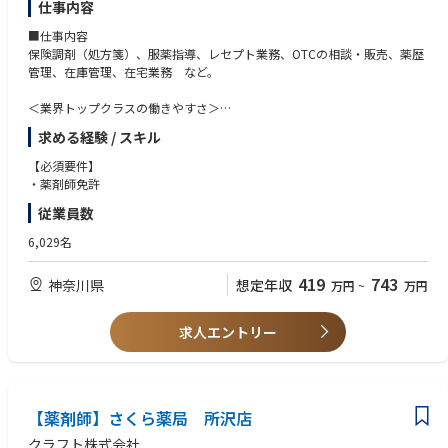
仕事内容
など大手調剤チェーンならではの多様なキャリアパスがあります。
■仕事内容
保険調剤（処方箋）、服薬指導、レセプト業務、OTCの相談・販売、薬歴
管理、在庫管理、在宅業務 など。
＜業界トップクラスの働きやすさ＞
業界最多クラスの年間休日126日＋有給休暇、シフト勤務制による残業削
求める経験 / スキル
減や希望休など、どなたにとっても働きやすい環境です
充実した手当や福利厚生、育児支援制度、安定した経営基盤を持っている
【必須要件】
ため、長く働いていただけます
・薬剤師免許
育休中も賞与支給あり！女性の産休・育休取得率100％はもちろん、男性
従業員数
も45％と高い水準です
全国に800店舗以上展開。転居の際も店舗を異動するだけでスムーズに新
6,029名
生活スタートが可能です
419
743
神奈川県
想定年収
万円
~
万円
＜薬剤師として成長、活躍できる環境＞
第二新卒、未経験の方のご応募も大歓迎！
中途入社者への導入・フォロー研修が充実しており、安心してキャリアを
求人エントリー
スタートしていただけます
独自開発システムにより、業務効率化・調剤過誤防止を実現。薬剤師本来
の業務に集中することができます
全店舗で地域連携薬局を目指しており、患者様と長く付き合いたい方が活
躍できる環境です
【薬剤師】さくら薬局 所沢店
業界トップクラスの認定薬局数や多様な店舗を展開しているため、ご自身
クラフト株式会社