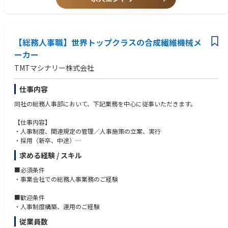
【総務人事職】世界トップクラスの合成繊維機械メ
ーカー
TMTマシナリー株式会社
仕事内容
同社の総務人事部において、下記業務を中心に従事いただきます。
【仕事内容】
・人事制度、関連規定の管理／人事施策の立案、実行
・採用（新卒、中途）
・教育研修制度の企画、運用
求める経験 / スキル
・給与計算、社会保険手続き
・その他総務、庶務業務 など
■必須条件
※人事制度経験がなくとも、チャレンジされたい意向がある方も歓迎で
・事業会社での総務人事業務のご経験
す。
■歓迎条件
・人事制度構築、運用のご経験
従業員数