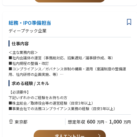
チャレンジすることも可能です。
総務・IPO準備担当
ディープテック企業
仕事内容
＜主な業務内容＞
■社内会議体の運営（事務局対応、招集通知／議事録作成、等）
■社内規程の整備・改訂
■コンプライアンス／ガバナンス体制の構築・運用（稟議制度の整備運
用、社内研修の企画実施、等）
■株式上場準備業務
求める経験 / スキル
■その他の総務／庶務業務
【必須要件】
※上記に限定せず、得意とする領域を活かして業務に取り組んでいただき
下記いずれかのご経験をお持ちの方
ます。
■株主総会／取締役会等の運営経験（目安3年以上）
■事業会社での法務コンプライアンス業務の経験（目安3年以上）
600
1,000
東京都
想定年収
万円
~
万円
求人エントリー