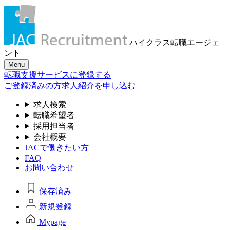
ハイクラス転職
エージェ
ント
Menu
転職支援サービスに登録する
ご登録済みの方
求人紹介を申し込む
求人検索
転職希望者
採用担当者
会社概要
JACで働きたい方
FAQ
お問い合わせ
保存済み
新規登録
Mypage