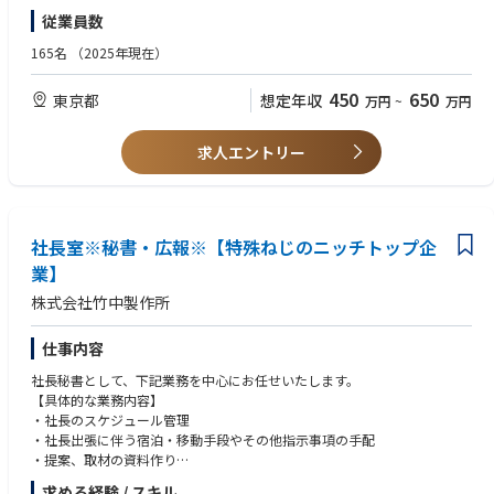
し、ASUS ブランドの発信を支える役割を担っていただきます。
境です。
•日本語ネイティブレベル
従業員数
＜関連URL＞
■歓迎：
165名
（2025年現在）
【主な担当業務内容】
・リコーのコーポレートガバナンス
•キャンペーン事務局運営の経験
•CMS（自社 Contents Management System）およびバックエンドツール
https://jp.ricoh.com/governance/governance
•CMS または Web 管理ツールの使用経験
450
650
東京都
想定年収
万円
~
万円
を用いた情報更新・管理
•予算申請・処理などのバックオフィス業務経験
•レビューキャンペーン、新製品発売に合わせたプロモーション施策の事務
◎『はじめまして、リコーです。』
•IT／PC／ガジェットへの興味・関心
局運営（応募受付、データ管理、当選連絡、発送手配、問い合わせ対応 な
https://www.youtube.com/watch?v=LfnvykSx6Dk&list=PLVeLbRp5JE6w
•英語での読み書きに抵抗がない方（台湾本社との簡易連携が発生する場
求人エントリー
ど）
lRcTRrZWup-lTsWloaxFt&index=3
合あり）
•施策に伴う予算申請・処理業務
是非ご覧ください。
•イベント運営や現場サポートの経験
•システム関連の問い合わせ発生時における台湾本社との連携対応
•広報担当者の業務サポート（資料作成補助、掲載確認、露出レポート作
成 など）
社長室※秘書・広報※【特殊ねじのニッチトップ企
•メディア・インフルエンサー向け発送物の準備、管理、発送手配
業】
•社内外関係部署との調整およびスケジュール管理
株式会社竹中製作所
•必要に応じた新製品発表会・展示イベント等の現場サポート
•その他、広報活動全般に関わるバックオフィス業務
仕事内容
【担当製品】
社長秘書として、下記業務を中心にお任せいたします。
ノートパソコン / Chromebook / ゲーミングノートパソコン（コンシュー
【具体的な業務内容】
マー / コマーシャル）/ デスクトップパソコン（コンシューマー / コマー
・社長のスケジュール管理
シャル）/ ポータブルゲーム機 / 一部周辺機器
・社長出張に伴う宿泊・移動手段やその他指示事項の手配
・提案、取材の資料作り
求める経験 / スキル