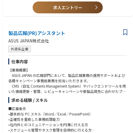
価を受けており、ご自身のキャリア形成に有効なスキル・経験を積むこと
・社内外ステークホルダー（役員、社外役員、関係部門、社外弁護士等）
ができる役割・職場です。
求人エントリー
との調整のご経験
・最高意思決定機関（取締役会）の運営に深く関与でき、法務の領域に留
・ビジネスレベルの英語力
まらず経営視点・ガバナンス視点を実務を通じて獲得できます。
・取締役・社外役員・経営陣に対して、直接法的助言を行う機会が多く、
＜歓迎条件＞
事業会社の法務部門や弁護士事務所では携わることができないような、企
・上場企業の取締役会事務局、もしくはコーポレート・セクレタリー機能
製品広報(PR)アシスタント
業経営のリアルな意思決定プロセスに携わることができるポジションで
での実務経験
す。
・事業会社の法務部門や経営企画部門で、コーポレート法務を幅広く担当
ASUS JAPAN株式会社
・上場企業としての高度なガバナンス整備を、経営と共に推進する経験
したご経験
は、キャリア価値が非常に高く、将来的なキャリアの幅も広がります（法
外資系企業
・ガバナンス改革（指名・報酬委員会の機能高度化、取締役会評価など）
務部門・ガバナンス関連部門への展開も可）。
や内部統制システムの構築・運用経験
・取締役会室は少数精鋭の組織であり、一人ひとりの裁量・貢献度が大き
・M&Aや組織再編等、会社法関連のプロジェクトのご経験
仕事内容
い環境です。
・弁護士資格（国内または海外）があれば尚可
【業務概要】
・ご自身でタイムマネジメントを行いながらフレキシブルに働くことがで
ASUS JAPAN の広報部門において、製品広報業務の運用サポートおよび
きる環境があります。
＜求める人物像＞
各種キャンペーン事務局業務を担当いただきます。
・商事法務の専門性を基盤に、経営視点で課題を構造化し、解決策を提案
CMS（自社 Contents Management System）やバックエンドツールを用
＜入社後のキャリアパス＞
できる方
いた情報更新・管理、レビューキャンペーンや新製品発売に合わせたプロ
・入社後は、取締役会室の法務エキスパートとして、取締役会室の法務運
・機密性の高い情報を扱う中で、高い倫理観と透明性をもって行動できる
モーション施策の事務局運営、さらに施策に伴う予算申請・処理業務、お
営全般をリードしていただきます。
方
求める経験 / スキル
よびシステム関連の問い合わせ発生時における台湾本社との連携対応な
・将来的には、組織マネージャー、社内の法務部門など関連部門への人事
・社外役員・経営幹部など多様なステークホルダーと、信頼関係を構築で
ど、広報活動を円滑に推進するための実務を担うポジションです。また、
異動も検討される範囲です。
■応募条件
きるコミュニケーション力
必要に応じて新製品発表会や展示イベント等の現場サポートをお願いする
•基本的な PC スキル（Word／Excel／PowerPoint）
・経営判断の背景を理解しつつ、法務として独立した立場から助言できる
場合があります。
＜働き方について＞
•正確性を重視した事務処理能力
方
広報担当および各関係部署と連携しながら、正確性・スピード・丁寧な
準備期間を含め株主総会の時期（3～5月頃）は繁忙期となりますが、
•社内外とのコミュニケーションを円滑に行える方
・新制度やガバナンス潮流（コーポレートガバナンス・コードなど）を学
コミュニケーションを重視
11月～1月を中心に閑散期となり、年間を通じて繁閑のメリハリがある環
•スケジュール管理やタスク管理を自律的に行える方
び続ける姿勢を持つ方