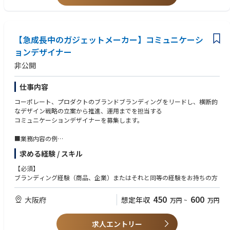
必要な社内ルール・規程の整備
います。
・自律的に業務を推進できる方
・柔軟性とスピード感を持って対応できる方
・チームビルディングに関心がある方
【急成長中のガジェットメーカー】コミュニケーシ
・新しいことに果敢に挑戦する意欲を持たれた方
ョンデザイナー
非公開
仕事内容
コーポレート、プロダクトのブランドブランディングをリードし、横断的
なデザイン戦略の立案から推進、運用までを担当する
コミュニケーションデザイナーを募集します。
■業務内容の例
・プロダクトやコーポレートのブランディング戦略の立案から推進、運用
求める経験 / スキル
・サービスやコーポレート戦略のディレクション
・コーポレートブランディングツール全般のグラフィックデザインディレ
【必須】
クション
ブランディング経験（商品、企業）またはそれと同等の経験をお持ちの方
・社内向けのブランディング、エンゲージメント向上施策の企画、実行
450
600
大阪府
想定年収
万円
~
万円
当社の世界観、プロダクトへの背景、想いを言語化し、具現化するコミュ
ニケーションデザイナーとしてご活躍いただきます。
ご経験に応じて、ブランドガイドラインの策定やブランドマネジメントに
求人エントリー