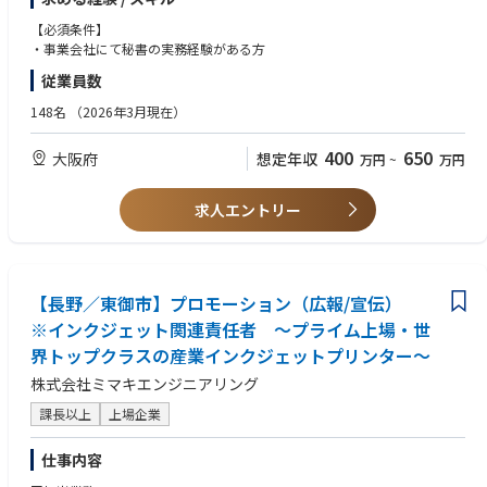
またご入社後は、社外PRのため下記広報業務も段階的に従事いただきたい
と考えております。
【必須条件】
・各種プレスリリース、メディア等からの取材対応、社内調整
・事業会社にて秘書の実務経験がある方
従業員数
秘書業務のみならず広報業務についても幅広くチャレンジいただける環境
がございます。
148名
（2026年3月現在）
400
650
大阪府
想定年収
万円
~
万円
求人エントリー
【長野／東御市】プロモーション（広報/宣伝）
※インクジェット関連責任者 ～プライム上場・世
界トップクラスの産業インクジェットプリンター～
株式会社ミマキエンジニアリング
課長以上
上場企業
仕事内容