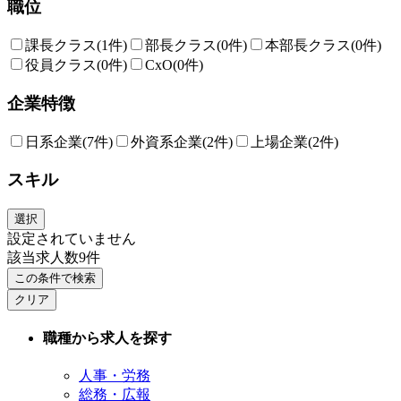
職位
課長クラス
(1件)
部長クラス
(0件)
本部長クラス
(0件)
役員クラス
(0件)
CxO
(0件)
企業特徴
日系企業
(7件)
外資系企業
(2件)
上場企業
(2件)
スキル
選択
設定されていません
該当求人数
9
件
この条件で検索
クリア
職種から求人を探す
人事・労務
総務・広報