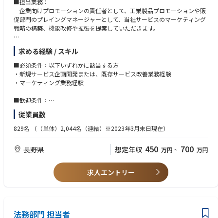
■担当業務：
企業向けプロモーションの責任者として、工業製品プロモーションや販
促部門のプレイングマネージャーとして、当社サービスのマーケティング
戦略の構築、機能改修や拡張を提案していただきます。
また、新サービスの立案、販売戦略を考えて頂きます。
求める経験 / スキル
【詳細】下記、同部門のメンバーや他部門と協力して実施いただきます。
・サービス（インクジェットプリンタ関連）の改善/機能拡張
■必須条件：以下いずれかに該当する方
・新サービスの立案/ローンチ
・新規サービス企画開発または、既存サービス改善業務経験
・キャンペーンを含む営業企画立案/実行
・マーケティング業務経験
・市場調査
・営業へのサービス説明
■歓迎条件：
・顧客へのサービスに関するヒアリング
・印刷業界での勤務経験
従業員数
・中級以上の英語力（目安：TOEIC(R)テスト600以上／読解が可能なレベ
■企業魅力
ル）
829名
（（単体）2,044名（連結）※2023年3月末日現在）
・他社に比べ商品ラインナップが多く、プリンター単体だけではなく周辺
機器も海外メーカー等から仕入れ、セット販売で顧客ニーズに応えられる
450
700
長野県
想定年収
万円
~
万円
事ができます。
・産業向け商品が多く大容量インクでランニングコストが安い商品が多く
製品のサポート体制（全国16営業所から出張修理）も充実しているため、
求人エントリー
高い信頼を獲得。
法務部門 担当者