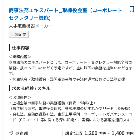
商事法務エキスパート_取締役会室（コーポレート
【求める人物像】
セクレタリー機能)
・明るく、前向き、スタートアップ企業および外資系企業のカルチャーに
フィットする方
大手電機機器メーカー
・丁寧なコミュニケーションが取れる方
・縁の下の力持ちとして周囲を支えることにやりがいを感じられる方
上場企業
・細部への注意力があり、正確かつ丁寧に業務を進められる方
・マニュアルなどは整備されておらず、自身で考え動ける方
仕事内容
・環境の変化を前向きに楽しめる方
＜業務内容＞
商事法務のエキスパートとして、コーポレート・セクレタリー機能全般の
業務に携わっていたただく予定ですが、主に以下の業務を担当いただきま
す。
・株主総会・取締役会・諮問委員会等の会議体運営における法務支援
・会社法、金融商品取引法、上場規則等に基づく法定開示書類の企画・作
求める経験 / スキル
成・管理
・コーポレート・ガバナンスや内部統制システムに関する企画・運用
＜必須条件＞
・株主対応（議決権行使助言会社対応・株主提案対応等）における法務支
・上場企業の商事法務の実務経験（目安：5年以上）
援
（株主総会運営、取締役会運営、株式実務のいずれかでリードした経験）
・定款・株式関連規程等の整備・運用
・会社法、金融商品取引法、東証上場規則、コーポレートガバナンス・コ
※会社の定める職務の範囲で今後変更となる可能性があります
ード（CGコード）等に関する深い知識と、実務における高度な適用スキ
ル
＜アピールポイント＞
・ガバナンス体制構築や開示対応など、上場企業特有の法務課題を解決し
1,200
1,400
東京都
想定年収
万円
~
万円
・当社はガバナンス、特にCEOの選解任などで、資本市場において高い評
た経験