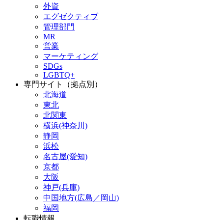
外資
エグゼクティブ
管理部門
MR
営業
マーケティング
SDGs
LGBTQ+
専門サイト（拠点別）
北海道
東北
北関東
横浜(神奈川)
静岡
浜松
名古屋(愛知)
京都
大阪
神戸(兵庫)
中国地方(広島／岡山)
福岡
転職情報