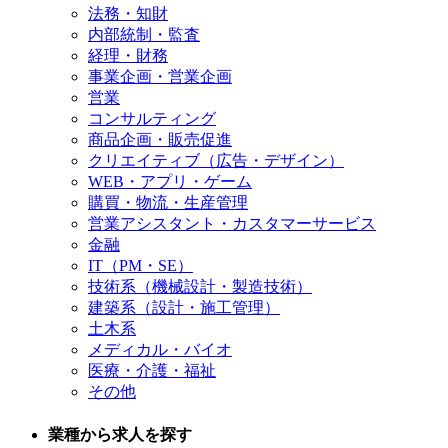
法務・知財
内部統制・監査
経理・財務
事業企画・営業企画
営業
コンサルティング
商品企画・販売促進
クリエイティブ（広告・デザイン）
WEB・アプリ・ゲーム
購買・物流・生産管理
営業アシスタント・カスタマーサービス
金融
IT（PM・SE）
技術系（機械設計・製造技術）
建築系（設計・施工管理）
土木系
メディカル・バイオ
医療・介護・福祉
その他
業種から求人を探す