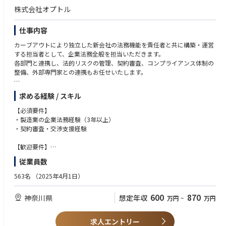
株式会社オプトル
仕事内容
カーブアウトにより独立した新会社の法務機能を責任者と共に構築・運営
する担当者として、企業法務全般を担当いただきます。
各部門と連携し、法的リスクの管理、契約審査、コンプライアンス体制の
整備、外部専門家との連携もお任せいたします。
【具体的な業務内容】
求める経験 / スキル
1. 契約関連業務
契約書の作成・審査・交渉支援
【必須要件】
契約管理体制の構築と運用
・製造業の企業法務経験（3年以上）
2. 会社法・商法関連対応
・契約審査・交渉支援経験
株主総会・取締役会の運営支援
登記・会社法関連手続きの管理
【歓迎要件】
3. コンプライアンス・リスク管理
・カーブアウト・事業再編に関わった経験
従業員数
社内コンプライアンス体制の整備
・コンプライアンス体制の運用経験
社員向け研修の企画・実施
・英語力（契約書読解・メール対応レベル）
563名
（2025年4月1日）
インシデント対応・リスク分析
・弁護士資格
4. 外部専門家との連携
600
870
神奈川県
想定年収
万円
~
万円
弁護士・司法書士・行政書士等との連携
【求める人物像】
5. 法務部門の設計・構築
社内外関係者を尊重しながら、法務観点を踏まえて会社を前に進めるため
法務業務のプロセス設計、体制構築
の調整・提案ができる方で、以下のようなスタンスをお持ちの方を求めて
求人エントリー