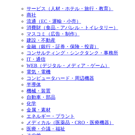
サービス（人材・ホテル・旅行・教育）
商社
流通（EC・運輸・小売）
消費財（食品・アパレル・トイレタリー）
マスコミ（広告・制作）
建設・不動産
金融（銀行・証券・保険・投資）
コンサルティング・シンクタンク・事務所
IT・通信
WEB（デジタル・メディア・ゲーム）
電気・電機
コンピュータハード・周辺機器
半導体
機械・装置
自動車・部品
化学
金属・素材
エネルギー・プラント
メディカル（医薬品・CRO・医療機器）
医療・介議・福祉