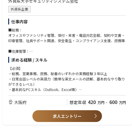
外資系大手セキュリティシステム会社
外資系企業
仕事内容
■総務：
オフィスやファシリティ管理、受付・来客・電話対応全般、契約や文書・
印章管理、社員サポート関連、安全衛生・コンプライアンス支援、庶務等
■在庫管理：
セキュリティやＡＶ機器・部材等の入出庫管理、定期棚卸、記録、差異管
求める経験 / スキル
理、プロジェクト用機材・予備部材の手配や出荷管理等。
関西の拠点運営とロジスティクスを支えます。
【必須】
・総務、営業事務、庶務、秘書のいずれかの実務経験３年以上
・日常会話レベルの英語力（簡単な英文メールの読解、基本的なやり取り
ができるレベル）
・基本的なPCスキル（Outlook、Exccel等）
【必須】
420
600
大阪府
想定年収
万円
~
万円
・在庫管理業務に問題なく従事可能な方
求人エントリー
【尚可】
・セキュリティやAV、ITインフラ、建設設備、物流、倉庫管理業界での就
業経験
・外資系企業や多国籍な組織での就業経験