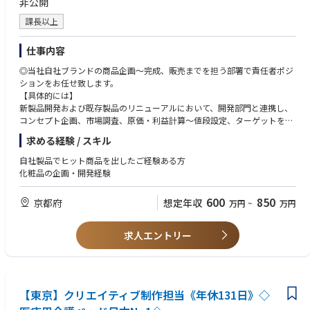
非公開
課長以上
仕事内容
◎当社自社ブランドの商品企画～完成、販売までを担う部署で責任者ポジ
ションをお任せ致します。
【具体的には】
新製品開発および既存製品のリニューアルにおいて、開発部門と連携し、
コンセプト企画、市場調査、原価・利益計算～値段設定、ターゲットを選
定したブランド戦略、販売計画、計画実施まで一気通貫でご担当いただく
求める経験 / スキル
イメージです。
自社製品でヒット商品を出したご経験ある方
化粧品の企画・開発経験
600
850
京都府
想定年収
万円
~
万円
求人エントリー
【東京】クリエイティブ制作担当《年休131日》◇