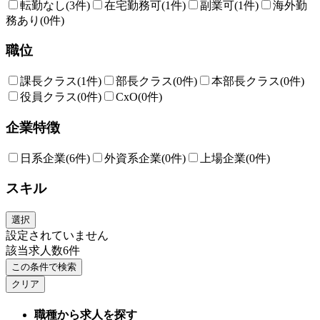
転勤なし
(3件)
在宅勤務可
(1件)
副業可
(1件)
海外勤
務あり
(0件)
職位
課長クラス
(1件)
部長クラス
(0件)
本部長クラス
(0件)
役員クラス
(0件)
CxO
(0件)
企業特徴
日系企業
(6件)
外資系企業
(0件)
上場企業
(0件)
スキル
選択
設定されていません
該当求人数
6
件
この条件で検索
クリア
職種から求人を探す