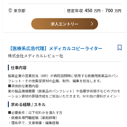
【歓迎スキル】
450
700
東京都
想定年収
万円
~
万円
・医療用語など、専門的な情報を自ら検索・理解するリサーチ能力
・医療コンテンツ特有のトーン（信頼感、清潔感、正確性）を理解したデ
ザインスキル
求人エントリー
・コンテンツ企画経験
・（簡易的な）写真・動画の撮影スキル
【求める人物像】
【医療系広告代理】メディカルコピーライター
・AIの生成物を「素材」として、より良く仕上げることに意欲的な方
・細かい部分まで丁寧に仕上げる、クオリティへのこだわりがある方
株式会社メディカルレビュー社
・新しいツールや制作フロー（AI活用）を積極的に学び、適応できる柔軟
性がある方
仕事内容
・チーム（ディレクター）の意図を汲み取り、ビジュアルやテキストで的
確に表現できる方
製薬企業の営業担当（MR）が病院訪問時に使用する医療用医薬品のパン
フレット・その他販促資材の企画、制作、編集を担当します。
■具体的な業務内容:
薬の製品情報概要（医薬品のパンフレット）や各種学術冊子などのプロモ
ーション資材の原稿作成をご担当いただきます。ＭＲ向け資料がメインと
なります。
求める経験 / スキル
与えられた情報を文章に書き起こすだけではなく、医学文献や専門書を調
べ、ドクターやその他医療関係者に取材し、総合的に情報収集を行い、原
■必要条件：以下何れかを満たす方
稿を作成していただきます。プロモーションコードや製薬企業側の意向、
・医療系専門職経験（薬剤師等）
エンドユーザーである医師の意向を汲み取りながらの原稿を作成し、患者
・理系卒で、文章執筆・編集経験
さんが安心して薬を飲めるような販促資料・説明資料に仕上げていただき