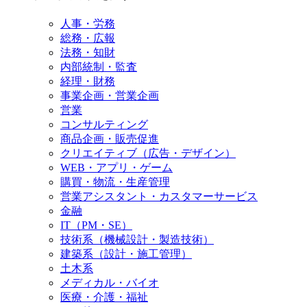
人事・労務
総務・広報
法務・知財
内部統制・監査
経理・財務
事業企画・営業企画
営業
コンサルティング
商品企画・販売促進
クリエイティブ（広告・デザイン）
WEB・アプリ・ゲーム
購買・物流・生産管理
営業アシスタント・カスタマーサービス
金融
IT（PM・SE）
技術系（機械設計・製造技術）
建築系（設計・施工管理）
土木系
メディカル・バイオ
医療・介護・福祉