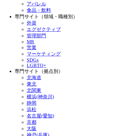
アパレル
食品・飲料
専門サイト（領域・職種別）
外資
エグゼクティブ
管理部門
MR
営業
マーケティング
SDGs
LGBTQ+
専門サイト（拠点別）
北海道
東北
北関東
横浜(神奈川)
静岡
浜松
名古屋(愛知)
京都
大阪
神戸(兵庫)