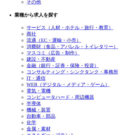
その他
業種から求人を探す
サービス（人材・ホテル・旅行・教育）
商社
流通（EC・運輸・小売）
消費財（食品・アパレル・トイレタリー）
マスコミ（広告・制作）
建設・不動産
金融（銀行・証券・保険・投資）
コンサルティング・シンクタンク・事務所
IT・通信
WEB（デジタル・メディア・ゲーム）
電気・電機
コンピュータハード・周辺機器
半導体
機械・装置
自動車・部品
化学
金属・素材