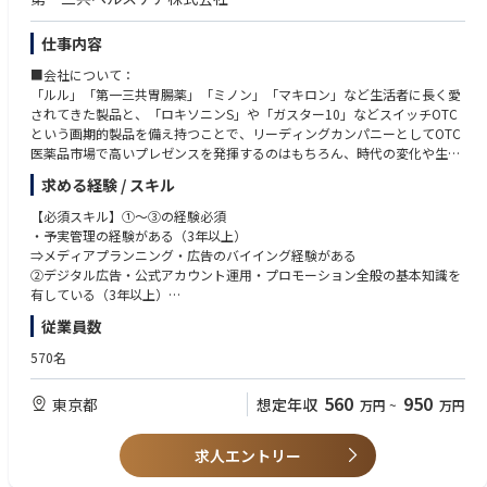
仕事内容
■会社について：
「ルル」「第一三共胃腸薬」「ミノン」「マキロン」など生活者に長く愛
されてきた製品と、「ロキソニンS」や「ガスター10」などスイッチOTC
という画期的製品を備え持つことで、リーディングカンパニーとしてOTC
医薬品市場で高いプレゼンスを発揮するのはもちろん、時代の変化や生活
者のニーズを的確に捉え、「領域」「エリア」「チャネル」において新た
求める経験 / スキル
な機会に挑戦し持続的な成長に繋げていきます。
私たち第一三共ヘルスケア株式会社は、ニーズに対し、製薬会社オリジン
【必須スキル】①～③の経験必須
の製品開発力とマーケティング力を活かし、スイッチOTCをはじめとした
・予実管理の経験がある（3年以上）
OTC医薬品や、スキンケア・オーラルケア・食品等の製品を通じて、より
⇒メディアプランニング・広告のバイイング経験がある
健康で美しくありたい人々のQOL（クオリティ・オブ・ライフ）の向上に
②デジタル広告・公式アカウント運用・プロモーション全般の基本知識を
貢献してまいります。
有している（3年以上）
⇒デジタル広告の分類・ターゲティングの種類・課金体系が分かる
従業員数
・当社スキンケアブランド等の認知率や生活者の興味関心、購買動機を醸
③クリエイティブ制作(動画・バナー・広告文等）の経験がある
成するために、様々な広告媒体を活用しながら、プロモーション企画の立
【歓迎スキル】
570名
案・実行を行っていただく業務です。
・ブランドコミュニケーションにおけるリーダー業務の経験がある
560
950
東京都
想定年収
万円
~
万円
【業務内容】
・各ブランドが抱える課題に対し、課題解決のためのメディアプランニン
グ
求人エントリー
＜出稿する広告媒体（デジタルプロモーション・TVCM・雑誌など）の
選定と調達＞