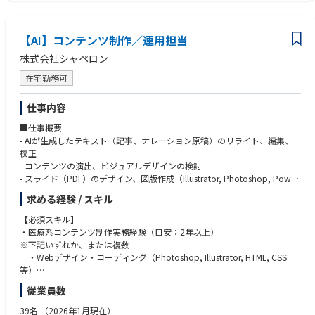
・デジタル広告の運用
・ブランドサイト、公式SNSの管理・運用
・TVCMやラジオＣＭ、雑誌広告、ＷＥＢ動画などのクリエイティブ制
【AI】コンテンツ制作／運用担当
作。（動画、バナー、広告文など）
株式会社シャペロン
・ブランドコミュニケーション戦略の立案、統括ディレクション
・広告効果の検証
在宅勤務可
仕事内容
■仕事概要
- AIが生成したテキスト（記事、ナレーション原稿）のリライト、編集、
校正
- コンテンツの演出、ビジュアルデザインの検討
- スライド（PDF）のデザイン、図版作成（Illustrator, Photoshop, Power
Point等）
求める経験 / スキル
- Webサイト（HTML）のデザイン、コーディング、CMS入稿
- 動画コンテンツの編集（テロップ挿入、カット編集、BGM挿入など）
【必須スキル】
- コンテンツ演出に必要な写真や動画素材の撮影・調達
・医療系コンテンツ制作実務経験（目安：2年以上）
※下記いずれか、または複数
・Webデザイン・コーディング（Photoshop, Illustrator, HTML, CSS
等）
・動画編集（Adobe Premiere Pro, After Effects等）
従業員数
・デザイン・DTP（Photoshop, Illustrator, InDesign, PowerPoint等）
・生成AIを活用したデザインやライティングの経験
39名
（2026年1月現在）