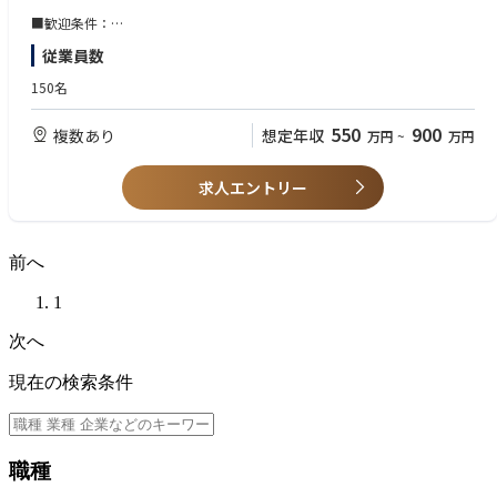
ます。
■歓迎条件：
・医療用医薬品広告代理店制作部経験
従業員数
商品分野は幅広くご担当いただくので、様々な知識を得ることができま
・製薬企業学術担当経験
す。
・医療従事者免許（医師、薬剤師）
150名
※OJT研修あり
・メディカルライター
・CRA経験
550
900
複数あり
想定年収
万円
~
万円
・MR※Medical Representative（医薬情報担当者）
求人エントリー
前へ
1
次へ
現在の検索条件
職種