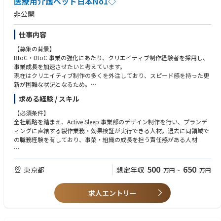
医療用介護ベッド日本No1◇
非公開
仕事内容
【募集の背景】
BtoC・DtoC 事業の強化にあたり、クリエイティブ制作経験者を採用し、
事業成長を加速させたいと考えています。
現在はクリエイティブ制作の多くを外注しており、スピード感を持った更
新が困難な状況となるため。
求める経験 / スキル
【業務概要：変更の範囲 会社の定める業務】
ベッド・マットレス・枕等製品といったコンシューマー向け製品の担当と
【必須条件】
して、プランド価値向上に向けた、WEB・バナー・LP等のクリエイティブ
全社戦略を踏まえ、Active Sleep 事業部のデザイン制作を行い、プランデ
製作と効果検証を担当いただきます。
ィングに直結する製作業務・効果検証が実行できる人材。過去に同領域で
の職務経験を有しており、事菜・組織の成長を担う責任感がある人材
【ワークライフバランスについて】
【歓迎】
（1）残業時間は基本的に短く、会社として20:00までの退社としておりま
クリエイティブ制作に加え、アクセス分析～効果改善までの経験
500
650
東京都
想定年収
万円
~
万円
す
（2）所定労働時間7時間20分・年間休日129日です。短い時間で生産性を
発揮することに重きを置いております。
求人エントリー
（3）誕生日休暇等のユニークな制度も導入しており、歴史ある企業では
りますが、福利厚生含め各種制度は最新のものを、積極的に取り入れてお
ります。