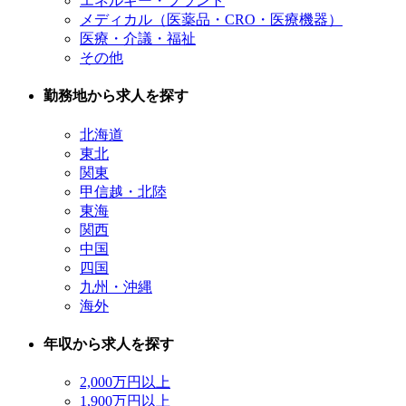
エネルギー・プラント
メディカル（医薬品・CRO・医療機器）
医療・介議・福祉
その他
勤務地から求人を探す
北海道
東北
関東
甲信越・北陸
東海
関西
中国
四国
九州・沖縄
海外
年収から求人を探す
2,000万円以上
1,900万円以上