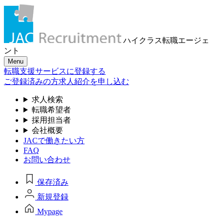
ハイクラス転職
エージェ
ント
Menu
転職支援サービスに登録する
ご登録済みの方
求人紹介を申し込む
求人検索
転職希望者
採用担当者
会社概要
JACで働きたい方
FAQ
お問い合わせ
保存済み
新規登録
Mypage