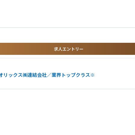
ィング/開発部門等)
映像業界をリードしてきた高い技術力を背景に、様々なアイデアを形にし、実績を
場感を持って体感することができます。
る環境が整っており、全体を俯瞰したビジネス総合力を養うことが可能です。また
が可能です。
求人エントリー
ある方
ーションができる方
オリックス㈱連結会社／業界トップクラス※