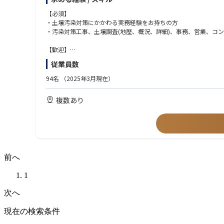
解体工事(建物、埋設物)
基礎工事(土木・建築)
【必須】
薬液注入工事
・土壌汚染対策にかかわる実務経験をお持ちの方
・汚染対策工事、土壌調査(地歴、概況、詳細)、事務、営業、コ
・事務
各種書類作成(見積書、議事録、計画書、報告書、届出書類等)
【歓迎】
会議・打ち合わせ設定
1級土木施工管理技士、土壌汚染調査技術管理者、宅地建物取引士
従業員数
作業進捗確認
※ご経験に応じた資格をお持ちの方を歓迎します◎
図面作成(Rebro使用)など
94名
（2025年3月現在）
【求める人物像】
・土壌調査
・当社の理念と技術に関心を持っていただける方
複数あり
土壌調査の実施をお任せいたします。
掘削工事(土砂、井戸)
解体工事(建物、埋設物)
基礎工事(土木・建築)
薬液注入工事
・営業
前へ
土壌汚染の課題に対する相談対応
現地での詳細なヒアリング
1
調査方法、浄化工法、コストキャップ保証の策定
見積書や提案書の作成および提出
次へ
受注後対応（現場進捗確認、お客様および関係部署フォロー）
現在の検索条件
【想定するポジション】