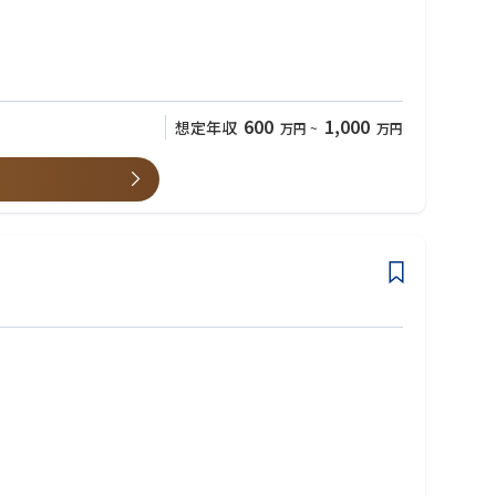
残してきました。「従来にない価値やサービスを生み出す」「社会
600
1,000
想定年収
万円
~
万円
、事業環境が非常に良い状況であり、新しいことにチャレンジする自