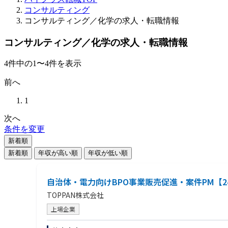
コンサルティング
コンサルティング／化学の求人・転職情報
コンサルティング／化学の求人・転職情報
4
件
中の
1
〜
4
件を表示
前へ
1
次へ
条件を変更
新着順
新着順
年収が高い順
年収が低い順
自治体・電力向けBPO事業販売促進・案件PM【24
TOPPAN株式会社
上場企業