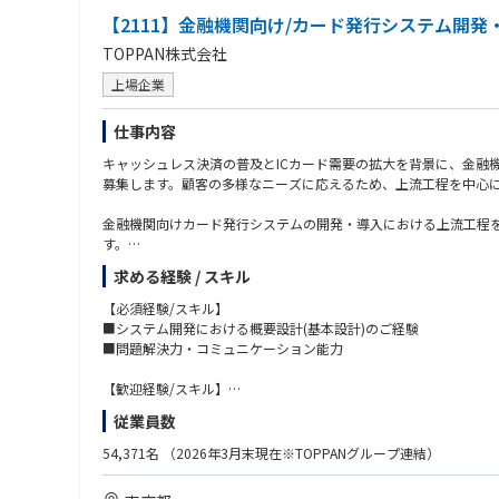
【2111】金融機関向け/カード発行システム開発
TOPPAN株式会社
上場企業
仕事内容
キャッシュレス決済の普及とICカード需要の拡大を背景に、金融
募集します。顧客の多様なニーズに応えるため、上流工程を中心
金融機関向けカード発行システムの開発・導入における上流工程
す。
求める経験 / スキル
【職務詳細】
■金融機関へのカード発行ソリューション提案活動
【必須経験/スキル】
■受注案件のプロジェクト推進および進捗管理
■システム開発における概要設計(基本設計)のご経験
■顧客要求事項の仕様書化とカード発行システムの概要設計
■問題解決力・コミュニケーション能力
■テスト計画の策定と検証業務
■社内外関係者との調整・コミュニケーション
【歓迎経験/スキル】
■金融業界やカード発行ビジネスへの関心
従業員数
【魅力】
■チームでのプロジェクトマネジメントやリーダー経験
上流工程からプロジェクト全体に関与でき、将来的にはPMやコ
54,371名
（2026年3月末現在※TOPPANグループ連結）
ながら、社会インフラを支えるやりがいを実感できます。
チームでの協働や多様な関係者との調整が得意で、主体的に課題