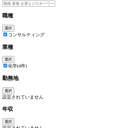
施工管理(土木)、事務(施工部門)、土壌調査(地歴、概況、詳細)、
営業、コンサルタント、教育担当、アドバイザーほか
職種
《仕事の魅力》
・環境意識の高まりで案件の引き合いが多くなっており、会社の
・勉強会や社内セミナーが充実◎資格取得のサポート制度など、
選択
コンサルティング
《当社について》
・土壌浄化でトップレベルの技術をもつ施工会社で、バイオ浄化
業種
ます。
・黒字企業で安定性抜群。全社の有給消化率は９３．５％（昨年
・本社オフィスが２０２４年３月に移転。ワンフロアとなったこ
選択
化学
(4件)
勤務地
選択
設定されていません
年収
選択
設定されていません