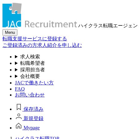
ハイクラス転職
エージェン
Menu
転職支援サービスに登録する
ご登録済みの方
求人紹介を申し込む
求人検索
転職希望者
採用担当者
会社概要
JACで働きたい方
FAQ
お問い合わせ
保存済み
新規登録
Mypage
ハイクラス転職TOP