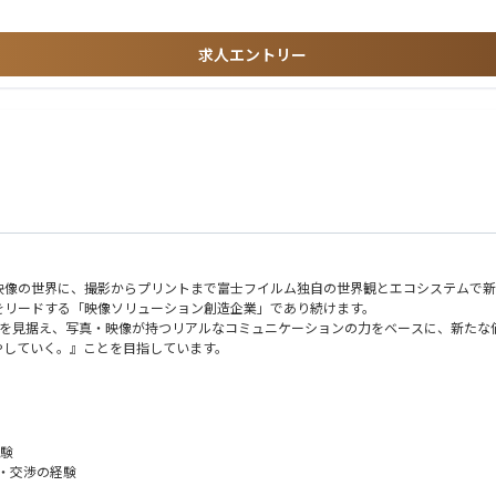
求人エントリー
映像の世界に、撮影からプリントまで富士フイルム独自の世界観とエコシステムで新
をリードする「映像ソリューション創造企業」であり続けます。
会を見据え、写真・映像が持つリアルなコミュニケーションの力をベースに、新た
やしていく。』ことを目指しています。
どの好調を背景に新たな柱となる新規ビジネスも手掛けており、その中に画像デー
を実現するために営業人材の強化を進めています。
経験
・交渉の経験
業務委託先等の関連部門と連携し、ビジネス拡大に繋がる以下の業務を担当いただき