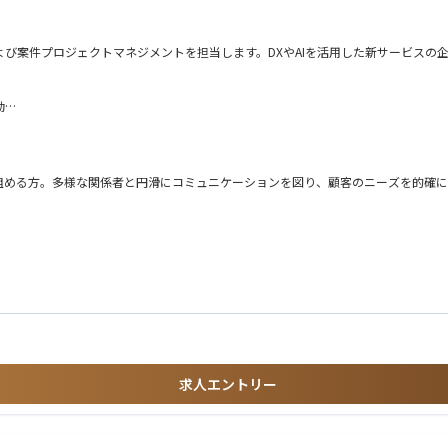
および案件プロジェクトマネジメントを担当します。DXやAIを活用した新サービス
動
組める方。多様な関係者と円滑にコミュニケーションを図り、顧客のニーズを的確に
構築に携われる環境です。裁量の大きなポジションで、事業拡大や新規サービス創出に
推進・企画経験
を活用した新たなサービスモデルの推進を担います。重点プロジェクトの主導や販売
ェクト経験
求人エントリー