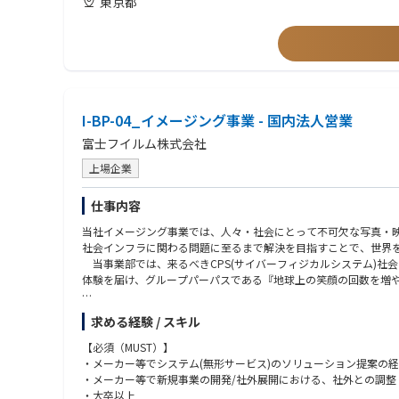
東京都
I-BP-04_イメージング事業 - 国内法人営業
富士フイルム株式会社
上場企業
仕事内容
当社イメージング事業では、人々・社会にとって不可欠な写真・
社会インフラに関わる問題に至るまで解決を目指すことで、世界
当事業部では、来るべきCPS(サイバーフィジカルシステム)社
体験を届け、グループパーパスである『地球上の笑顔の回数を増
【募集背景】
求める経験 / スキル
イメージングソリューション事業は、デジタルカメラやチェキな
と、「トンネル点検DXソリューション」があります。更なる成長
【必須（MUST）】
・メーカー等でシステム(無形サービス)のソリューション提案の
【担当職務】
・メーカー等で新規事業の開発/社外展開における、社外との調整
社会インフラ画像診断サービス領域において、開発/営業技術/
・大卒以上