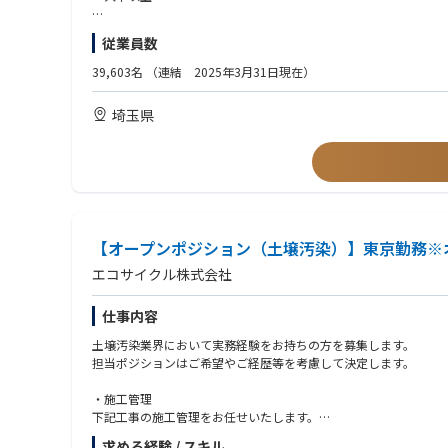
・顧客への新製品導入に向けた戦略立案
・顧客対応およびビジネス交渉の推進
【歓迎（WANT）】
従業員数
・ビジネス拡大に向けた事業・製品戦略の構築、および遂行管理
・社会インフラに関連する業界での営業・事業企画経験
・社内外との調整・交渉を必要とする部門(事業損益管理/マーケテ
39,603名
（連結 2025年3月31日現在）
【仕事の魅力】
での実務経験
当社祖業で長い歴史を持つイメージングソリューション事業は、
・新規事業/ビジネス検討の経験、および市場動向調査スキル
埼玉県
や業界に変革を起こす」といったメーカーのダイナミズムを、臨
・IT/カメラ関連/テクノロジー分野に関する知識や興味がある方
開発等技術陣/事業企画などが一体となって日々の業務を推進す
・ビジネスレベルの英語力
由度が高く、自主性を活かしながら創造的な仕事に取り組むこと
【求める人物像】
・新しいことに積極的にチャレンジするバイタリティ、行動力が
＜富士フイルムについては以下をご参照ください＞
・どんな環境でも臆せず意見を伝え、相手の話を聴くコミュニケ
■富士フイルムグループ紹介動画(※音声が再生されます)
・協調性があり、広い視野を持って物事を捉えられる方
https://youtu.be/TuLkE-elaL0?si
【オープンポジション（土壌汚染）】東京勤務※
■富士フイルム グループパーパス(※音声が再生されます)
エコサイクル株式会社
https://youtu.be/EEtolzWAlKE
■富士フイルムグループ紹介
仕事内容
https://holdings.fujifilm.com/ja/about
■富士フイルムグループの価値創造
土壌汚染業界において実務経験をお持ちの方を募集します。
https://ir.fujifilm.com/ja/investors/value.html
担当ポジションはご希望やご経歴等を考慮して決定します。
・施工管理
下記工事の施工管理をお任せいたします。
掘削工事(土砂、井戸)
求める経験 / スキル