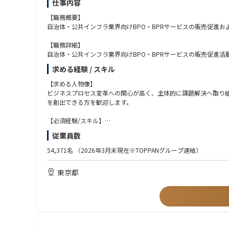
仕事内容
【職務概要】
自治体・公共インフラ業界向けBPO・BPRサービスの販売促進
【職務詳細】
自治体・公共インフラ業界向けBPO・BPRサービスの販売促進活
自治体入札やプロポーザル対応業務
求める経験 / スキル
案件受注後のプロジェクトマネジメント・業務構築
計算センターや他部門との協業による重点プロジェクト推進
【求める人物像】
ビジネスプロセス変革への関心が高く、主体的に課題解決へ取り
【職務の魅力】
を創出できる方を歓迎します。
DX・AIを活用した次世代型BPOサービスの企画や業界標準の
感できます。
【必須経験/スキル】
・自治体・官公庁・インフラ業界での法人営業・販売促進・事業
従業員数
【期待する役割】
・Excel、Word、PowerPointなどのパソコンスキル
自治体・公共インフラ業界向け事業の拡大をリードし、DX・AI
・IT基礎知識
54,371名
（2026年3月末現在※TOPPANグループ連結）
います。
【歓迎経験/スキル】
東京都
・自治体・官公庁・インフラ業界での勤務経験
・コンサルティング会社にて自治体・公共インフラ領域のプロジ
・DX推進や業務改善などの経験
・BPO提案や運用構築の経験