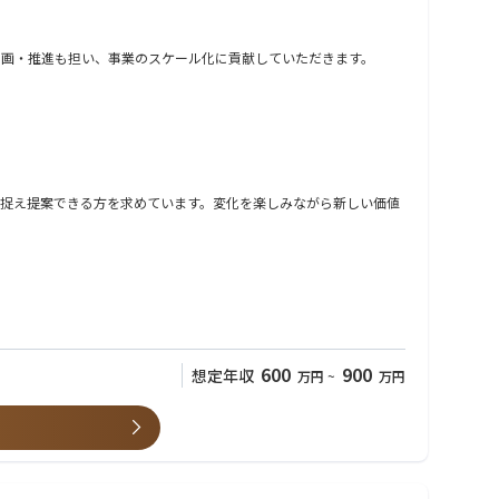
の企画・推進も担い、事業のスケール化に貢献していただきます。
捉え提案できる方を求めています。変化を楽しみながら新しい価値
直接貢献できます。多様な業界関係者と協働しながら自身の成長も実
促進活動を通じて、組織の成長と収益向上に貢献する役割を期待して
600
900
想定年収
万円
~
万円