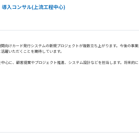
・導入コンサル(上流工程中心)
機関向けカード発行システムの新規プロジェクトが複数立ち上がります。今後の事
に活躍いただくことを期待しています。
を中心に、顧客提案やプロジェクト推進、システム設計などを担当します。将来的に
ンサルタントとしてキャリアアップが可能です。新規プロジェクトの立ち上げや業界
解決に取り組める方を求めています。新しい知識や技術の習得に前向きで、将来的に