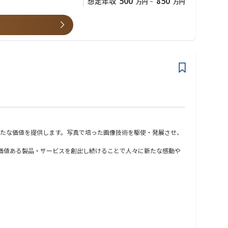
500
850
想定年収
万円
~
万円
たな価値を提供します。写真で培った画像技術を駆使・発展させ、
な価値ある製品・サービスを創出し続けることで人々に新たな感動や
タ解析を軸とした社会インフラ画像診断サービス「ひびみっけ」
ます。