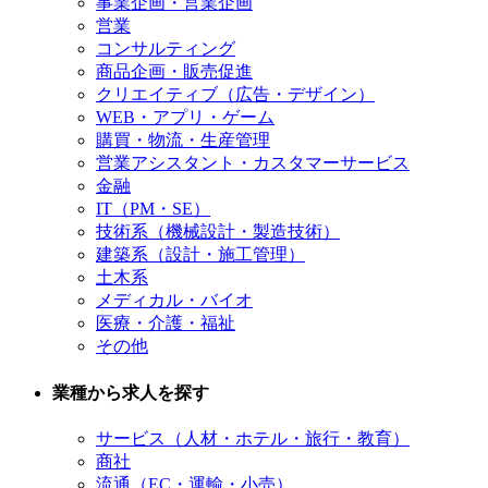
事業企画・営業企画
営業
コンサルティング
商品企画・販売促進
クリエイティブ（広告・デザイン）
WEB・アプリ・ゲーム
購買・物流・生産管理
営業アシスタント・カスタマーサービス
金融
IT（PM・SE）
技術系（機械設計・製造技術）
建築系（設計・施工管理）
土木系
メディカル・バイオ
医療・介護・福祉
その他
業種から求人を探す
サービス（人材・ホテル・旅行・教育）
商社
流通（EC・運輸・小売）