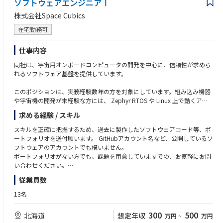
ソフトウェアエンジニアⅠ
・わからない箇所の質問ができること
株式会社Space Cubics
在宅勤務可
仕事内容
同社は、宇宙用オンボードコンピュータの開発を中心に、信頼性が求めら
れるソフトウェア基盤を提供しています。
このポジションは、実務経験数年の方を対象にしています。組み込み機器
や宇宙機の開発が未経験な方には、 Zephyr RTOS や Linux 上で動くアプ
リケーションの開発、テストや CI 用のプログラム、開発環境の整備、ド
求める経験 / スキル
キュメント作成など、ミドルウェアから上位アプリケーションの開発に参
加して頂きます。
スキルを正確に把握するため、過去に製作したソフトウェアコード等、ポ
ートフォリオを送付願います。 GitHubアカウント名など、公開しているソ
具体的には、宇宙機で使われている NASA cFS や Cubesat Space Protocol
フトウェアのアカウントでも構いません。
(libcsp) の開発、プロトコルビューアーなど開発で必要になるツールの開
ポートフォリオがない方でも、課題を用意していますでの、お気軽にお問
発などです。将来的に低レイヤーの開発を行いたい人には、簡単な作業か
い合わせください。
ら順次低レイヤーの仕事をお願いすることになります。
従業員数
■必須要件
チーム内外のエンジニアと連携しながら、自分のスキルを磨き、将来的に
・組込みソフトウェアの開発のご経験をお持ちの方（言語問わず）
13名
次世代の宇宙システムの開発を目指せるポジションです。
■歓迎要件
300
500
北海道
想定年収
万円
~
万円
■具体的な業務内容
・英語によるコミュニケーション能力