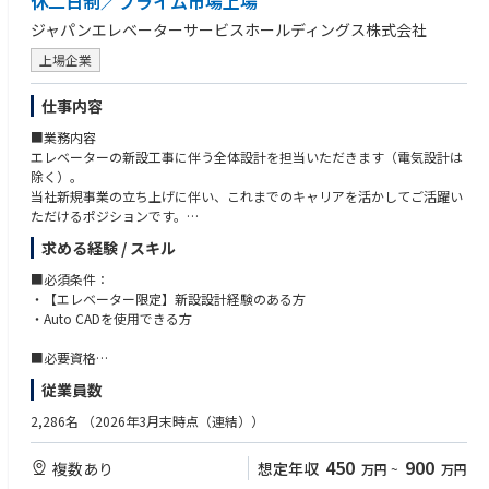
休二日制／プライム市場上場
ジャパンエレベーターサービスホールディングス株式会社
上場企業
仕事内容
■業務内容
エレベーターの新設工事に伴う全体設計を担当いただきます（電気設計は
除く）。
当社新規事業の立ち上げに伴い、これまでのキャリアを活かしてご活躍い
ただけるポジションです。
求める経験 / スキル
＜具体的な仕事内容＞
▼依頼
■必須条件：
営業部から依頼を受け、エレベーターの全体設計（電気設計は除く）を担
・【エレベーター限定】新設設計経験のある方
当。
・Auto CADを使用できる方
▼設計事務所、建築会社
建築全体図にエレベーター図面、取付図詳細を図面化し、打合せを行いな
■必要資格
がら作図を進める。
普通自動車第一種運転免許（AT限定可）
従業員数
▼エレベーター部品手配
エレベーター一式（カゴ、昇降路、乗場関係の機械部品、操作盤）の手配
2,286名
（2026年3月末時点（連結））
を協力会社に依頼。標準図と異なる部品を精査し、設計を進める。
▼確認申請
450
900
複数あり
想定年収
万円
~
万円
昇降機の確認申請の書類作成。