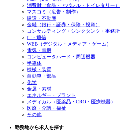
消費財（食品・アパレル・トイレタリー）
マスコミ（広告・制作）
建設・不動産
金融（銀行・証券・保険・投資）
コンサルティング・シンクタンク・事務所
IT・通信
WEB（デジタル・メディア・ゲーム）
電気・電機
コンピュータハード・周辺機器
半導体
機械・装置
自動車・部品
化学
金属・素材
エネルギー・プラント
メディカル（医薬品・CRO・医療機器）
医療・介議・福祉
その他
勤務地から求人を探す