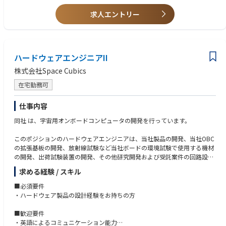
▼検品
協力会社から納品された部品の検品。
求人エントリー
▼現場確認
着工前、現地にて昇降路の立会い確認を実施。
▼完了検査
完了検査の申請手続き及び立会い確認。
ハードウェアエンジニアII
株式会社Space Cubics
在宅勤務可
仕事内容
同社 は、宇宙用オンボードコンピュータの開発を行っています。
このポジションのハードウェアエンジニアは、当社製品の開発、当社OBC
の拡張基板の開発、放射線試験など当社ボードの環境試験で使用する機材
の開発、出荷試験装置の開発、その他研究開発および受託案件の回路設計
などを行います。自分の経験を生かし、主体性を持って当社の製品開発お
求める経験 / スキル
よびチームへ貢献してくれる方を募集します。
■必須要件
当社では、製品企画・部品選定・回路図作成を社内で行った後、多くの場
・ハードウェア製品の設計経験をお持ちの方
合パターン設計や基板製造・部品実装などは外部の協力会社様への委託を
行っています。
■歓迎要件
・英語によるコミュニケーション能力