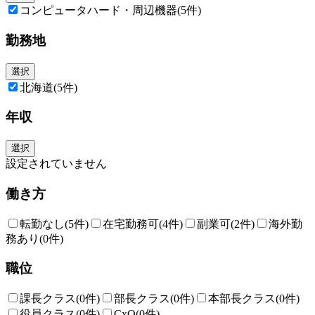
コンピュータハード・周辺機器
(5件)
勤務地
選択
北海道
(5件)
年収
選択
設定されていません
働き方
転勤なし
(5件)
在宅勤務可
(4件)
副業可
(2件)
海外勤
務あり
(0件)
職位
課長クラス
(0件)
部長クラス
(0件)
本部長クラス
(0件)
役員クラス
(0件)
CxO
(0件)