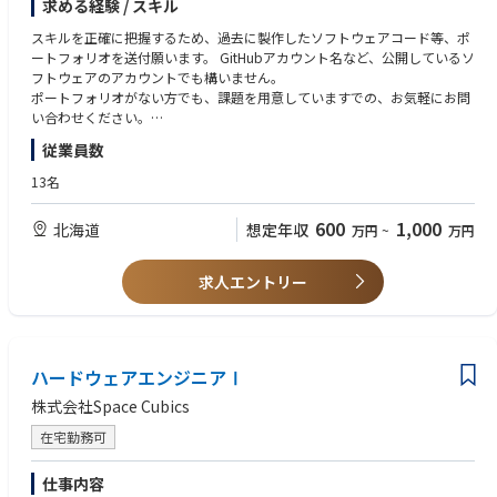
求める経験 / スキル
イスドライバ開発、開発環境の構築 (Yocto, Ubuntu など)、ミドルウェア
(NASA cFS, libcsp など) の導入・拡張を行います。
スキルを正確に把握するため、過去に製作したソフトウェアコード等、ポ
ートフォリオを送付願います。 GitHubアカウント名など、公開しているソ
また、自社製品の開発に加えて、お客様の宇宙機プロジェクトに参画し、
フトウェアのアカウントでも構いません。
受託開発や技術支援も行っています。低レイヤからミドルウェアまでをカ
ポートフォリオがない方でも、課題を用意していますでの、お気軽にお問
バーすることで、宇宙分野の多様なニーズに応える重要な役割を担ってい
い合わせください。
ただきます。
従業員数
■必須要件
チーム内外のエンジニアと連携しながら、次世代の宇宙システムを共に創
・組込みソフトウェアの開発のご経験をお持ちの方（言語問わず）
13名
り上げるポジションです。
■歓迎要件
600
1,000
北海道
想定年収
万円
~
万円
■具体的な業務内容
・英語によるコミュニケーション能力
・現在開発中のCubesatに搭載するソフトウェアの開発
・組み込み系のソフトウェアの開発経験
・Zephyr用デバイスドライバ開発
・組み込みLinux (Device Driver, アプリケーション)の開発経験
求人エントリー
・通信プロトコルスタック開発
・Real-Time OS (Device Driver, アプリケーション) の開発経験
・アプリケーション開発
・Bare metalの開発経験
・テスト環境開発
・量産品の開発経験
・自社製品の開発経験
ハードウェアエンジニアⅠ
・車載またはSafety-criticalシステムの開発経験
・人工衛星など「宇宙」に関連する業務の経験
株式会社Space Cubics
・オープンソースコミュニティの経験
在宅勤務可
■求める人物像
・お客様の気持ちになって企画・設計・開発ができること
仕事内容
・要求仕様を理解して設計から試験まで一通りできること