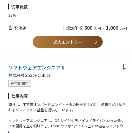
チーム内外のエンジニアと連携しながら、次世代の宇宙用コンピューター
・組み込み系のハードウェアの開発経験
従業員数
を開発するポジションです。
・量産品の開発経験
・自社製品の開発経験
13名
■具体的な業務内容
・車載またはSafety-criticalシステムの開発経験
・製品企画
・人工衛星など「宇宙」に関連する業務の経験
600
1,000
北海道
想定年収
万円
~
万円
・回路図設計
・オープンソースコミュニティの経験
・テスト環境開発
・組み込みLinux (Device Driver, アプリケーション)の開発経験
・Real-Time OS (Device Driver, アプリケーション) の開発経験
求人エントリー
・Bare metalの開発経験
■求める人物像
・お客様の気持ちになって企画・設計・開発ができること
ソフトウェアエンジニアⅡ
・要求仕様を理解して設計から試験まで一通りできること
・自分で書いたすべての回路図の意味を説明できること
株式会社Space Cubics
・自分のわからない箇所を適切に説明できること
・CPUアーキテクチャーを理解し、ハードウェアの動作確認ができること
在宅勤務可
仕事内容
同社は、宇宙用オンボードコンピュータの開発を中心に、信頼性が求めら
れるソフトウェア基盤を提供しています。
ソフトウェアエンジニアは、OS レイヤやデバイスドライバといった低レ
イヤ開発を主な領域とし、Linux や Zephyr RTOS 上での組込みソフトウェ
ア開発を担当します。具体的には、Zephyr RTOS や Linux を中心に、デバ