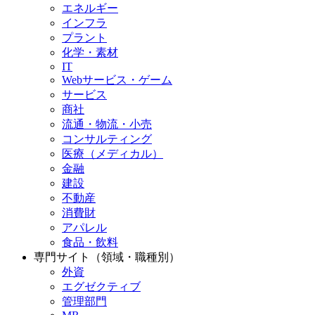
エネルギー
インフラ
プラント
化学・素材
IT
Webサービス・ゲーム
サービス
商社
流通・物流・小売
コンサルティング
医療（メディカル）
金融
建設
不動産
消費財
アパレル
食品・飲料
専門サイト（領域・職種別）
外資
エグゼクティブ
管理部門