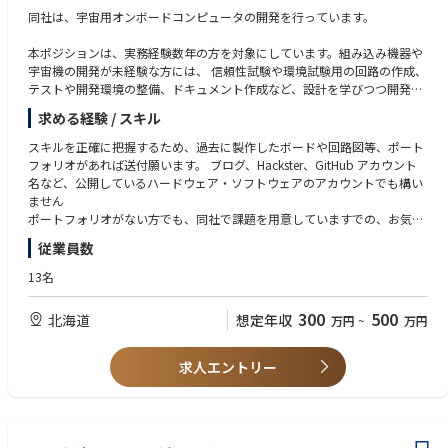
同社は、宇宙用オンボードコンピュータの開発を行っています。
・作業中のレイヤーの一段下まで理解した上で開発できること
・自分で書いたすべてのソースコードの行の意味を説明できること
本ポジションは、実務経験数年の方を対象にしています。組み込み機器や
・自分のわからない箇所を適切に説明できること
宇宙機の開発が未経験な方には、 信頼性試験や環境試験用の回路の作成、
・ハードウェアを理解してCを書けること (デバイスドライバ開発の場合)
テストや開発環境の整備、ドキュメント作成など、設計を学びつつ開発に
参加して頂きます。
求める経験 / スキル
具体的には、社内評価用治具の回路図作成および製造、製品の設計・製造
スキルを正確に把握するため、過去に製作したボードや回路図等、ポート
の補助、出荷検査装置作成、受託案件の設計補助、衛星コンポーネントの
フォリオがあれば送付願います。 ブログ、Hackster、GitHub アカウント
組み立て、環境試験など回路設計だけでなく幅広い業務があります。
名など、公開しているハードウェア・ソフトウェアのアカウントでも構い
ません
チーム内外のエンジニアと連携しながら、自分のスキルを磨き、将来的に
ポートフォリオがない方でも、同社で課題を用意していますでの、お気軽
次世代の宇宙システムの開発を目指せるポジションです。
にお問い合わせください
従業員数
■必須要件
13名
■具体的な業務内容
・回路設計補助など回路図について知見をお持ちの方
・自社製品の設計補助
（回路の読解力必須となります）
300
500
北海道
想定年収
万円
~
万円
・検査治具用の回路図作成・製造
・出荷検査
■歓迎要件
・衛星用ケールブル作成
・英語によるコミュニケーション能力
求人エントリー
・構体の艤装設計
・衛星の組立て・試験・検査
■求める人物像
・温度サイクル試験・振動試験・熱真空試験試験など環境試験の補助
・自分で書いた回路図の意図を説明できること
・自分のわからない箇所を適切に説明できること