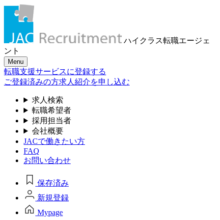
ハイクラス転職
エージェ
ント
Menu
転職支援サービスに登録する
ご登録済みの方
求人紹介を申し込む
求人検索
転職希望者
採用担当者
会社概要
JACで働きたい方
FAQ
お問い合わせ
保存済み
新規登録
Mypage