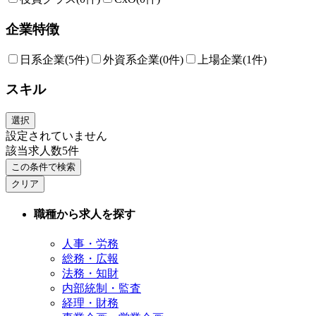
企業特徴
日系企業
(5件)
外資系企業
(0件)
上場企業
(1件)
スキル
選択
設定されていません
該当求人数
5
件
この条件で検索
クリア
職種から求人を探す
人事・労務
総務・広報
法務・知財
内部統制・監査
経理・財務