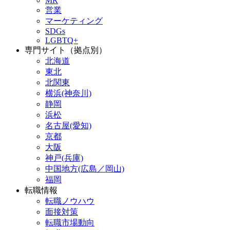
MR
営業
マーケティング
SDGs
LGBTQ+
専門サイト（拠点別）
北海道
東北
北関東
横浜(神奈川)
静岡
浜松
名古屋(愛知)
京都
大阪
神戸(兵庫)
中国地方(広島／岡山)
福岡
転職情報
転職ノウハウ
面接対策
転職市場動向