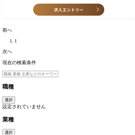
・アプリケーション開発 (Zephyr RTOS / Linux)
・オープンソースコミュニティの経験
・環境試験用アプリケーションの開発
求人エントリー
・CI, SILS, HILS用テストコードの開発
■求める人物像
・出荷試験装置用アプリケーションの開発
・自分で書いたソースコードの意図を説明できること
・自分のわからない箇所を適切に説明できること
前へ
・わからない箇所の質問ができること
1
次へ
現在の検索条件
職種
選択
設定されていません
業種
選択