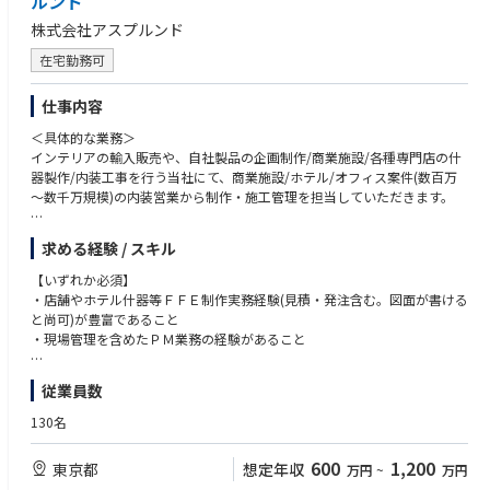
ルンド
株式会社アスプルンド
在宅勤務可
仕事内容
＜具体的な業務＞
インテリアの輸入販売や、自社製品の企画制作/商業施設/各種専門店の什
器製作/内装工事を行う当社にて、商業施設/ホテル/オフィス案件(数百万
～数千万規模)の内装営業から制作・施工管理を担当していただきます。
【業務内容】
求める経験 / スキル
新規オープンやリニューアルを控えたホテルやオフィス、商業施設/店舗
のお客様に対して、内装・FFE工事を預かり、ゼロから空間をデザイン
【いずれか必須】
し、家具・什器、内装工事などの企画に携わっていただきます。
・店舗やホテル什器等ＦＦＥ制作実務経験(見積・発注含む。図面が書ける
と尚可)が豊富であること
【詳細】
・現場管理を含めたＰＭ業務の経験があること
自社・他社デザイン案件の積算業務/見積書作成/製作図面作成/製作工場へ
の発注業務/コスト管理/工程・施工管理/引き渡し等プロジェクト全体を担
【歓迎スキル】
従業員数
当。
・5名以上のチームをまとめたマネジメント経験があること
・人材育成スキルを有していること
130名
■運営会社：株式会社アスプルンド
「Timeless Value（時を超えた普遍的価値）」を掲げ、色褪せることのな
【求める人物像】
600
1,200
東京都
想定年収
万円
~
万円
い心地よさを提案する空間総合プロデュース企業です。ストア事業のほ
・インテリアやファッションなどライフスタイルに関わることが好きで、