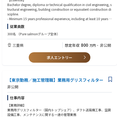
The successful candidate must demonstrate recent real construction expe
Bachelor degree, diploma or technical qualification in civil engineering, s
rience, practical problem-solving, clear English reporting and the ability t
tructural engineering, building construction or equivalent construction di
o close issues before they become schedule, quality or cost problems.
scipline.
- Minimum 15 years professional experience, including at least 10 years h
ands-on construction supervision on large industrial projects as part of o
従業員数
【Duties & Responsibilities】
wner, EPC, main contractor or civil contractor teams.
This is a site-execution role. The job holder must be visible on site, unders
- Recent practical site experience supervising civil/building works, not onl
300名
（Pure salmonグループ全体）
tand the actual works, verify the field condition against the drawings, an
y office engineering or document review.
d drive issues to closure with practical options.
- Proven ability to read construction drawings, check actual work, coord
800
三重県
想定年収
非公開
万円
~
〇Civil and building work-front supervision
inate contractors, manage inspections and close quality issues.
- Read, understand and apply approved civil, structural, architectural, re
- Experience preparing clear daily/weekly site reports, inspection records,
bar, formwork, concrete, steel, embed, drainage, road, finish and buildi
punch lists and action trackers in English.
求人エントリー
ng-services interface drawings.
- Strong understanding of civil/building construction processes, sequenci
- Supervise and verify excavation, earthworks, foundations, concrete wo
ng, temporary works, survey controls, concrete, rebar, structural steel, bu
rks, rebar, formwork, embedded items, structural steel, building envelop
ilding envelope, finishes and site safety.
e, finishes, drainage and external works as applicable.
- Able to interpret drawings, specifications, method statements, ITPs, test
- Check work-front readiness before start: latest drawings, permits, survey
【東京勤務／施工管理職】業務用グリスフィルター
results, survey records, RFIs, NCRs, punch lists and redlines.
controls, access, temporary works, materials, manpower, plant, inspecti
- Strong English communication: minimum CEFR B2 or equivalent; able t
非公開
ons and testing requirements.
o write clear daily reports, inspection notes, action trackers and escalatio
- Coordinate daily with civil contractors, survey, QA/QC, safety, electrica
n summaries.
仕事内容
l, mechanical, process and logistics teams to remove constraints and pre
- Competent in Microsoft Office, construction reporting tools, document-
vent rework.
control systems and basic CAD/PDF markup.
【業務詳細】
〇Quality, inspections and interface control
- Able to assess schedule, cost, quality and safety impact of field issues a
業務用グリスフィルター（国内トップシェア）、ダクト送風機工事、空調
- Inspect the actual works against drawings, specifications, ITPs, toleranc
nd recommend practical corrective actions.
設備工事、メンテナンスに関する一連の管理業務
es and approved method statements before requesting formal inspectio