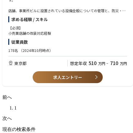
e.
- Daily civil/building report issued on time for >=95% of working days, w
店舗、事業所ビルに設置されている設備全般についての管理と、防災・防
ith measurable progress, photos, constraints and action owners.
火管理、改装等の施工管理、ネットワーク機器についてのインフラ整備を
求める経験 / スキル
- 100% of critical hold points verified for readiness before formal inspecti
含めた業務。
on or pour/release request.
【必須】
- >=90% first-pass acceptance for inspections supported by the role.
小売業店舗の改装対応経験
- >=85% weekly work-plan adherence for committed civil/building work
従業員数
fronts; foreseeable constraints identified at least 7 days ahead.
- >=90% of punch-list, NCR and corrective actions closed by due date.
178名
（2024年10月時点）
- Dimensional/quality checks documented for all critical work fronts befo
re cover-up, pour, backfill or handover.
510
710
東京都
想定年収
万円
~
万円
- Critical structural, safety, quality or milestone-threatening issues escalat
ed within 2 hours with a proposed corrective path within 24 hours.
求人エントリー
前へ
1
次へ
現在の検索条件