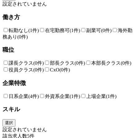
設定されていません
働き方
転勤なし
(1件)
在宅勤務可
(1件)
副業可
(0件)
海外勤
務あり
(0件)
職位
課長クラス
(0件)
部長クラス
(0件)
本部長クラス
(0件)
役員クラス
(0件)
CxO
(0件)
企業特徴
日系企業
(4件)
外資系企業
(1件)
上場企業
(1件)
スキル
選択
設定されていません
該当求人数
5
件