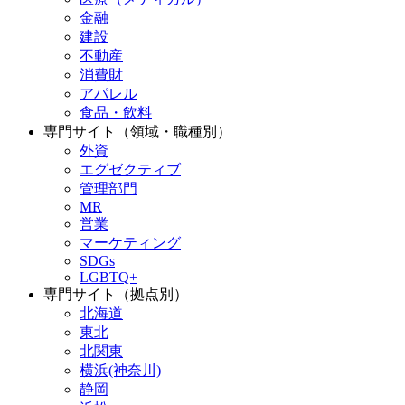
金融
建設
不動産
消費財
アパレル
食品・飲料
専門サイト（領域・職種別）
外資
エグゼクティブ
管理部門
MR
営業
マーケティング
SDGs
LGBTQ+
専門サイト（拠点別）
北海道
東北
北関東
横浜(神奈川)
静岡