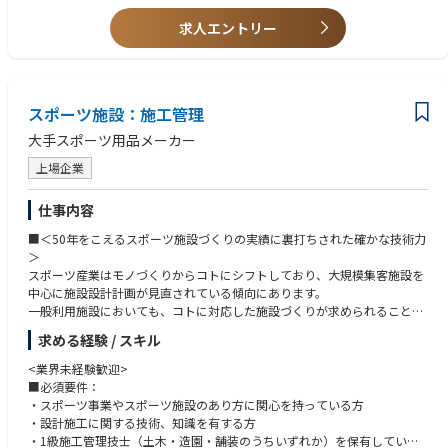
か、コントラクト、オフィス、OEM事業を多角的に展開。ワールドグルー
TIMELESSCOMFORTのコンセプト「いつの時代も、ここちよい暮らし
プの基盤を活かしつつ、伝統と革新を融合させた自
を。」への共感を持って下さる方。
求人エントリー
由な発想で、日常に感動と豊かさを届ける「最上の快適さ（COMFOR
T）」を追求し続けています。
■ブランド紹介：TIMELESS COMFORT（タイムレスコンフォート）
タイムレスコンフォートは、時代の変化に寄り添いながら、心地よさを更
スポーツ施設：施工管理
新し続けるライフスタイルストアです。「大人の遊び心」を大切に、サス
大手スポーツ用品メーカー
テナブルでここちよい暮らしを届けます。新店舗では、家具、キッチン、
ダイニング、インテリア、リラクゼーション、ファッションまで、生活を
上場企業
彩る幅広いセレクションをワンストップで展開しています。
仕事内容
■＜50年をこえるスポーツ施設づくりの実績に裏打ちされた確かな技術力
＞
スポーツ産業はモノづくりからコトにシフトしており、大規模集客施設を
中心に施設設計計画が見直されている傾向にあります。
一般利用施設においても、コトに対応した施設づくりが求められることが
想定されます。
求める経験 / スキル
現在の同社工務課は施工管理を主体とした技術者により構成されています
が、今後は企画や設計、施工知識をふまえた施設系の新たな提案ができる
<業界未経験歓迎>
機能を加えることにより、これまで以上に利用者に寄り添う施設提案を進
■必須要件：
めていきたいと考えています。
・スポーツ事業やスポーツ施設のあり方に関心を持っている方
今回の求人では、スポーツ施設の施工管理を担っていただくことから、新
・設計施工に関する技術、知識を有する方
たなスポーツ施設の在り方を考えて頂くことなど多岐にわたります。
・1級施工管理技士（土木・造園・舗装のうちいずれか）を保有している