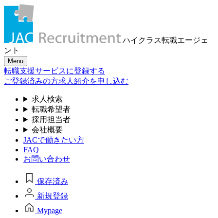
ハイクラス転職
エージェ
ント
Menu
転職支援サービスに登録する
ご登録済みの方
求人紹介を申し込む
求人検索
転職希望者
採用担当者
会社概要
JACで働きたい方
FAQ
お問い合わせ
保存済み
新規登録
Mypage