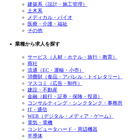
建築系（設計・施工管理）
土木系
メディカル・バイオ
医療・介護・福祉
その他
業種から求人を探す
サービス（人材・ホテル・旅行・教育）
商社
流通（EC・運輸・小売）
消費財（食品・アパレル・トイレタリー）
マスコミ（広告・制作）
建設・不動産
金融（銀行・証券・保険・投資）
コンサルティング・シンクタンク・事務所
IT・通信
WEB（デジタル・メディア・ゲーム）
電気・電機
コンピュータハード・周辺機器
半導体