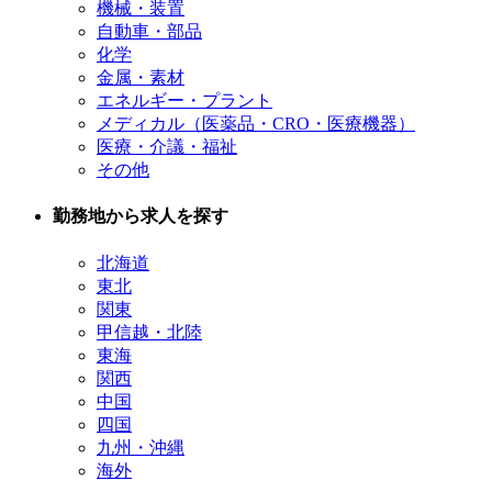
機械・装置
自動車・部品
化学
金属・素材
エネルギー・プラント
メディカル（医薬品・CRO・医療機器）
医療・介議・福祉
その他
勤務地から求人を探す
北海道
東北
関東
甲信越・北陸
東海
関西
中国
四国
九州・沖縄
海外