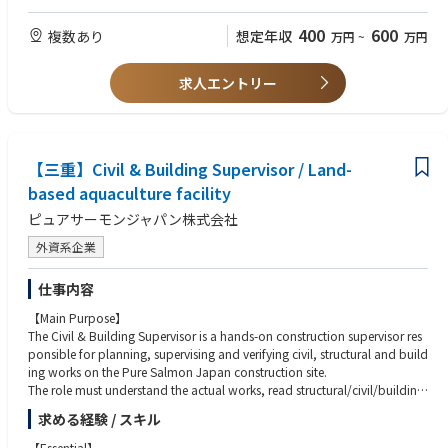
方
■歓迎要件
400
600
複数あり
想定年収
万円
~
万円
・1級建築施工管理技士を保有している方
求人エントリー
【三重】Civil & Building Supervisor / Land-
based aquaculture facility
ピュアサーモンジャパン株式会社
外資系企業
仕事内容
【Main Purpose】
The Civil & Building Supervisor is a hands-on construction supervisor res
ponsible for planning, supervising and verifying civil, structural and build
ing works on the Pure Salmon Japan construction site.
The role must understand the actual works, read structural/civil/building
drawings, check dimensions and work sequence, coordinate contractors
求める経験 / スキル
at the work face, and ensure that construction is safe, buildable, compli
ant and properly reported.
【Essential】