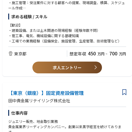
・施工管理：受注案件に対する顧客への提案、現場調査、積算、スケジュ
n.
ール作成
- Verify critical hold points including excavation approval, blinding, reba
【Desirable】
・安全管理：施工現場の巡回、法令順守に基づく安全対策の徹底
r, formwork, embeds, anchor bolts, concrete pre-pour checks, backfillin
求める経験 / スキル
- Construction management qualification.
・品質管理：施工現場の巡回、施工品質検査の実施
g and waterproofing as applicable.
- Training in concrete technology, temporary works, QA/QC, surveying, p
・業者管理：安定した施工体制の構築
【歓迎】
- Identify clashes, missing openings, wrong levels, poor workmanship, d
lanning or contract administration.
取引実績のある顧客への提案、管理業務をお任せいたします
・建築設備、または土木関連の現場経験（経験年数不問）
amaged works or out-of-sequence activities early and propose practical
- Japan project experience or experience working with Japanese contract
・管工事、電気、機械設備に関する基礎知識
corrective actions.
ors and local authorities.
・顧客は商業施設、スーパー、食品工場、飲食チェーンなど
・工場での業務経験（設備保全、施設管理、生産管理、技術管理など）
- Maintain daily records, inspection evidence, redline/as-built inputs, NC
- Water treatment, aquaculture, food-grade, process plant, utilities or in
Rs, punch lists, quantities, equipment usage and material status.
dustrial building experience.
〇Planning, reporting and problem solving
450
700
東京都
想定年収
- Japanese language capability for contractor and authority coordinatio
万円
~
万円
- Support short-interval planning and 2-3 week look-ahead planning by
n.
confirming constraints, work sequence, contractor readiness and inspect
- Experience with Primavera P6, MS Project, BIM/3D models, Bluebeam,
求人エントリー
ion requirements.
AutoCAD or similar tools.
- Prepare clear English daily reports with measurable progress, photogra
phs, quantities, manpower, equipment, weather impact, blockers, actio
ns and owners.
- Escalate structural, safety, quality, permit, inspection or milestone risks i
【東京（銀座）】固定資産設備管理
mmediately with facts, options, recommendation and required decision
date.
田中貴金属リテイリング株式会社
- Drive actions to closure with contractors; do not allow repeated defect
s, poor housekeeping, incomplete documentation or unresolved interfac
仕事内容
e issues to drift.
〇Key Performance Indicators - initial project targets
ジュエリー販売、地金取引業務
Targets are to be reviewed after the first 90 days and calibrated to the ap
貴金属業界リーディングカンパニー。創業以来黒字経営を続けておりま
proved project baseline, contract requirements, and actual site risk profil
す。