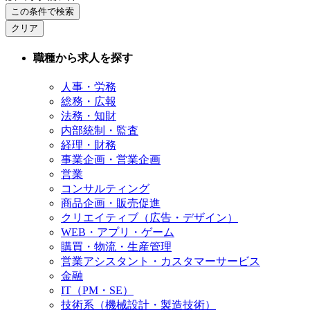
この条件で検索
クリア
職種から求人を探す
人事・労務
総務・広報
法務・知財
内部統制・監査
経理・財務
事業企画・営業企画
営業
コンサルティング
商品企画・販売促進
クリエイティブ（広告・デザイン）
WEB・アプリ・ゲーム
購買・物流・生産管理
営業アシスタント・カスタマーサービス
金融
IT（PM・SE）
技術系（機械設計・製造技術）