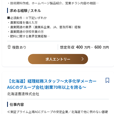
・技術資料作成、ホームページ製品紹介、営業チラシ内容の相談
・関係会議出席など
求める経験 / スキル
※全国への出張が発生します。
■必須条件：※下記いずれか
【ご経験により下記営業業務をメインに担っていただく可能性もございま
・農業知識を備えた方
す】
・農業関連の業界（農業系企業、JA、普及所等）経験
・肥料・農業資材・化学品等の販売業務
・農業関連の学校卒業の方
・JA、小売店、ホームセンター、商社への販売促進
・肥料に関する業界営業経験
・国内出張あり（宿泊を伴う出張もございます。月3～4回程度）
■歓迎
400
600
複数あり
想定年収
万円
~
万円
主要製品 ： 肥料、原料、化学品、農産物（約500種類） 繁忙期は2～
農業資材の営業経験または農学知識をお持ちの方は尚歓迎です
4月です。
求人エントリー
【北海道】経理総務スタッフ～大手化学メーカー
AGCのグループ会社/創業70年以上を誇る～
北海道曹達株式会社
仕事内容
≪東証プライム上場AGCグループの安定企業／北海道で他に例のない基礎