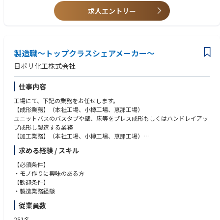
求人エントリー
製造職～トップクラスシェアメーカー～
日ポリ化工株式会社
仕事内容
工場にて、下記の業務をお任せします。
【成形業務】（本社工場、小樽工場、恵那工場）
ユニットバスのバスタブや壁、床等をプレス成形もしくはハンドレイアッ
プ成形し製造する業務
【加工業務】（本社工場、小樽工場、恵那工場）
ユニットバスのバスタブや壁、床等を工具で加工する業務
求める経験 / スキル
【物流業務】（本社工場）
完成したユニットバスのパーツを商品ごとに集約・梱包し、出荷の準備を
【必須条件】
する業務
・モノ作りに興味のある方
【歓迎条件】
・製造業務経験
従業員数
251名