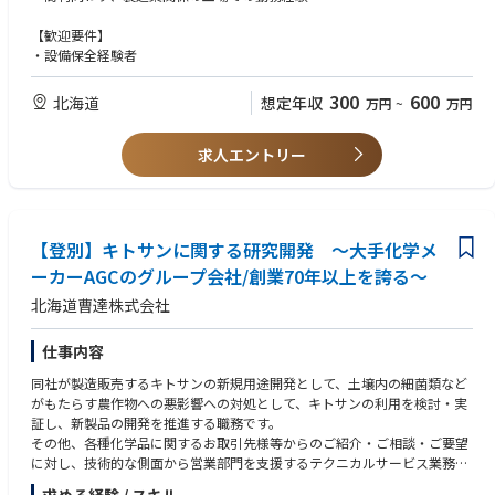
・業者との連絡・打合せ・作業立会い
・設備管理ﾃﾞｰﾀ等の書類作成、設備内清掃等
【歓迎要件】
・設備保全経験者
※メインは機械の点検、整備業務
300
600
北海道
想定年収
万円
~
万円
求人エントリー
【登別】キトサンに関する研究開発 ～大手化学メ
ーカーAGCのグループ会社/創業70年以上を誇る～
北海道曹達株式会社
仕事内容
同社が製造販売するキトサンの新規用途開発として、土壌内の細菌類など
がもたらす農作物への悪影響への対処として、キトサンの利用を検討・実
証し、新製品の開発を推進する職務です。
その他、各種化学品に関するお取引先様等からのご紹介・ご相談・ご要望
に対し、技術的な側面から営業部門を支援するテクニカルサービス業務に
も従事して頂きます。