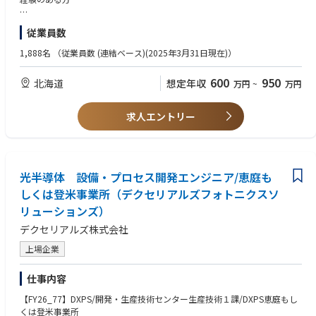
ス検討
・プロセスマージン検討、条件最適化
■歓迎要件
従業員数
４.試作から量産へのプロセス移管・立ち上げ
・半導体の前工程（CVD、PVD、スパッタ、RIE、フォトリソグラフィな
５.社内関係部門（製造、品質、商品開発など）との連携による開発推進
ど）の複数工程をご経験の方
1,888名
（従業員数 (連結ベース)(2025年3月31日現在)）
・プロジェクトをリーディングしたご経験がある方
■業務のやりがい
・回路設計経験者
600
950
北海道
想定年収
万円
~
万円
 デバイス設計からプロセス、量産適用まで一気通貫で携われる
・光学設計・シミュレーション経験者
└ 自ら設計したデバイスが実際の製品として世に出る実感を得られます。
・英語：日常会話レベル(最低限)、ビジネス英語レベル(歓迎要件)
 半導体×フォトニクスという成長分野
求人エントリー
└ 最先端技術に触れながら専門性を高めることができます。
■求める人物像
 裁量を持った技術検討が可能
・デバイスの本質原理を理解し、論理的に課題解決できる方
└ 年次に関わらず、技術的な提案・チャレンジが歓迎される環境です。
・設計・プロセス・評価を横断的に捉えられる方
 研究志向と量産視点の両立
・自発的に提案し、周囲と連携しながら開発を進められる方
└ 研究開発要素と量産技術の両面を経験でき、エンジニアとしての市場価
光半導体 設備・プロセス開発エンジニア/恵庭も
・誰とでも円滑なコミュニケーションが取れる方
値を高められます。
・他者との協力を惜しまず、成果主義で業務を行える方
しくは登米事業所（デクセリアルズフォトニクスソ
リューションズ）
将来的には、研究開発・製品立上げのリーダーとしてご活躍いただき、マ
ネジメントを目指していただけるポジションです。
デクセリアルズ株式会社
上場企業
■働き方
・出張頻度・出張先
国内 １回程度 / 月（国内他事業所、展示会、学校等）
仕事内容
【FY26_77】DXPS/開発・生産技術センター生産技術１課/DXPS恵庭もし
・部署の平均残業時間
くは登米事業所
20～30時間程度/月