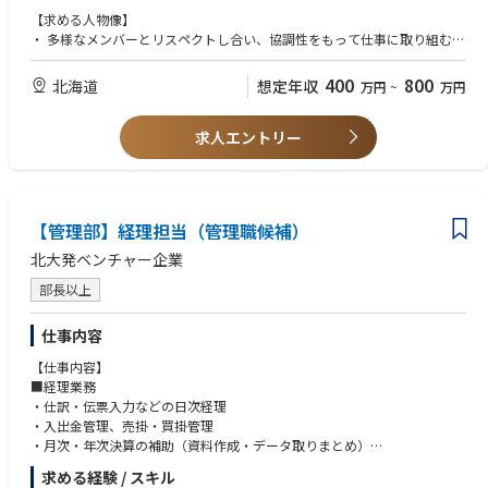
・権限管理・ログ管理体制の構築
【求める人物像】
・インシデント対応フローの整備
・ 多様なメンバーとリスペクトし合い、協調性をもって仕事に取り組むこ
とができる方
■業務システムの設計・導入・運用
・ 必要な業務を自主的に考えて、メンバーを巻き込んでプロジェクトを推
400
800
北海道
想定年収
万円
~
万円
・各部門の業務課題をヒアリングし、最適なシステムを選定
進できる方
・要件定義、ベンダーコントロール、導入プロジェクト推進
・ 未経験の業務でも熱意を持って取り組める、成長意欲のある方
・導入後の運用設計・改善対応
求人エントリー
・スピード感を持って業務を遂行できる方
・社内ツール／SaaSの利用促進とガバナンス整備
■社内ヘルプデスク（一次対応〜解決）
・社内メンバーのIT関連の問い合わせ対応（ハード／ソフト／ネットワー
【管理部】経理担当（管理職候補）
ク）
・トラブルシューティングと再発防止策の検討
北大発ベンチャー企業
・社内向けITガイドラインの作成・展開
部長以上
仕事内容
【仕事内容】
■経理業務
・仕訳・伝票入力などの日次経理
・入出金管理、売掛・買掛管理
・月次・年次決算の補助（資料作成・データ取りまとめ）
・会計事務所との連携業務
求める経験 / スキル
・経理アウトソーシング会社との調整 ※内製化を目指します