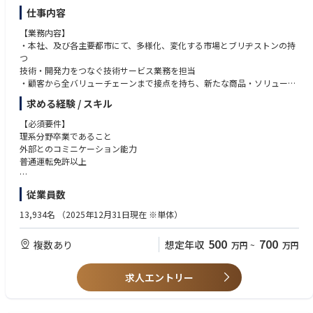
仕事内容
【業務内容】
・本社、及び各主要都市にて、多様化、変化する市場とブリヂストンの持
つ
技術・開発力をつなぐ技術サービス業務を担当
・顧客から全バリューチェーンまで接点を持ち、新たな商品・ソリューシ
ョン・サービスの開発・提案業務
求める経験 / スキル
【ブリヂストンタイヤソリューションジャパン技術サービス重点方針】
【必須要件】
車両の変化、消費者・ユーザーの多様化、競合各社の動き等を現場感度を
理系分野卒業であること
もって的確に捉え、新たな商品・サービス、新しい社会価値、顧客価値の
外部とのコミニケーション能力
永続的創出を推進することを目的に下記重点事項に取り組んでいます
普通運転免許以上
(重点課題)
1.重点戦略商品の訴求支援(試乗会企画、価値実証推進、商品PR活動)
【歓迎要件】
従業員数
2.コンセプト策定/商品開発業務(市場把握と開発提言、商品市場性評価等)
プレゼンテーション能力、PC基本スキル、データ分析、マーケティング知
3.高品質タイヤメンテナンスに向けた指導、商品/価値化推進
識
13,934名
（2025年12月31日現在 ※単体）
4.Gr内ソリューション人財、セールスマンの人材育成の推進
500
700
複数あり
想定年収
万円
~
万円
■キャリアパスイメージ
本社/地区技術サービスの経験を経て、BTSJ販売機能、広報、開発、QA部
門ローテーションの可能性あり
求人エントリー
(国内での転居を伴う異動あり)