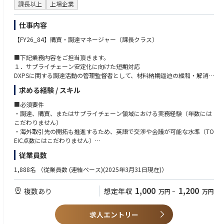
課長以上
上場企業
仕事内容
【FY26_84】購買・調達マネージャー（課長クラス）
■下記業務内容をご担当頂きます。
１．サプライチェーン安定化に向けた短期対応
DXPSに関する調達活動の管理監督者として、材料納期逼迫の緩和・解消
に向け、サプライヤーとの交渉や調整を通じた安定調達の実現を担ってい
求める経験 / スキル
ただきます。
■必須要件
２．中長期的な調達戦略の立案・実行
・調達、購買、またはサプライチェーン領域における実務経験（年数には
需給変動や市場環境を踏まえた調達戦略を立案、関係各所との合意を得な
こだわりません）
がら、品質水準を担保したうえでの調達リスク低減とコスト最適化を推進
・海外取引先の開拓も推進するため、英語で交渉や会議が可能な水準（TO
していただきます。
EIC点数にはこだわりません）
・組織またはチームのマネジメント経験（もしくはそれに準ずる経験）
従業員数
３．サプライヤーマネジメントの強化
・課題設定から解決までを主体的に推進できる方
サプライヤーの選定・評価・関係強化を通じて、安定供給および競争力の
1,888名
（従業員数 (連結ベース)(2025年3月31日現在)）
ある調達体制の構築を推進していただきます。
■歓迎要件
・材料納期調整や需給対応の経験
1,000
1,200
複数あり
想定年収
万円
~
万円
４．調達業務の高度化・標準化
・サプライヤーマネジメント、調達戦略の立案経験
調達業務のプロセス見直しや標準化を進め、効率化および業務品質向上を
・製造業における調達経験
実現していただきます。
求人エントリー
■求める人物像