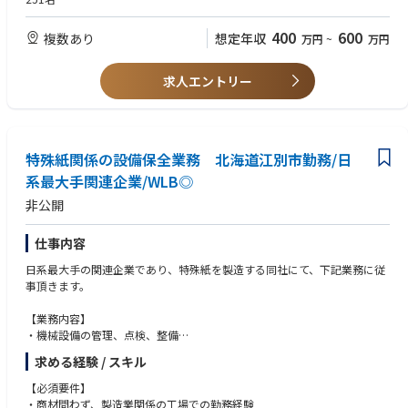
400
600
複数あり
想定年収
万円
~
万円
求人エントリー
特殊紙関係の設備保全業務 北海道江別市勤務/日
系最大手関連企業/WLB◎
非公開
仕事内容
日系最大手の関連企業であり、特殊紙を製造する同社にて、下記業務に従
事頂きます。
【業務内容】
・機械設備の管理、点検、整備
・工事発注および検収
求める経験 / スキル
・予備品管理
・設備改善
【必須要件】
・施設内巡回
・商材問わず、製造業関係の工場での勤務経験