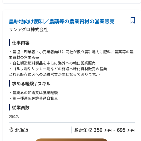
５．組織マネジメント・人材育成
・現場課題に向き合い、主体的に解決へ導ける方
調達部門の管理監督者として、メンバーの育成・指導・評価を行い、組織
・社内外関係者と連携しながら物事を前進させることができる方
力の底上げを推進していただきます。
・変化耐性があり、柔軟に対応できる方
農耕地向け肥料／農薬等の農業資材の営業販売
サンアグロ株式会社
■入社後のキャリアプラン
入社後は、DXPSへの出向もしくは出張の活用を通じて、調達部門の管理
仕事内容
監督者として現場課題の解決および組織強化を担っていただきます。
・農協・卸業者・小売業者向けに同社が扱う農耕地向け肥料／農薬等の農
その後は、専門領域や適性に応じて、デクセリアルズ本社の調達業務を担
業資材の営業販売
っていただくことも視野に入れ、グループ全体の調達機能を牽引する中核
・自社製造肥料製品を中心に海外への輸出営業販売
人材として、より大きな役割を担っていただくことを期待しています。
・ゴルフ場やサッカー場などの施設へ緑化資材販売の営業
どれも既存顧客への深耕営業が主となっております。
■働き方
・組織で求めるポジション Mgr以上
求める経験 / スキル
■入社後
・部署の平均残業時間 10~30時間程度/月
選考を通し入社後に配属予定の拠点を決定します。(札幌、東京、富山、大
・農業界の知識又は就業経験
・リモートワーク・フレックス制度の活用度合い
阪、熊本)
・第一種運転免許普通自動車
‐ リモートワーク：1～2回/週 ※業務状況による
入社後、3カ月から半年程度は、導入研修や勉強会等に於いて商品知識を
‐ フレックス制度：柔軟な働き方を推奨しており、積極的にご活用いただ
従業員数
深めて頂き、先輩社員に同行し業務に慣れていただきます。慣れていただ
ける環境です
いた後に担当エリアの中から1県担当をお任せし、深耕営業をしていただ
250名
きます。基本的に週1日出社、残り4日は直行直帰で顧客先へ訪問していた
だきますので、自由度と裁量の高い仕事ができます。
350
695
北海道
想定年収
万円
~
万円