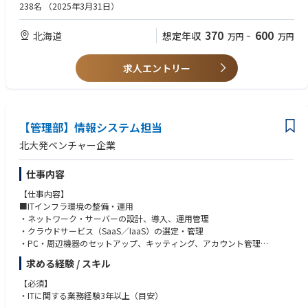
・食品や動物に興味のある方
238名
（2025年3月31日）
営業スタイルは、既存取引先、新規開拓先共に、お客様が抱えるニーズを
掘り起こし、明治飼糧ならではの解決策をご提案し、それぞれの生産者に
370
600
北海道
想定年収
万円
~
万円
合う製品を作り上げ、結果を出すことでお客様に喜んで頂き、信頼関係を
構築していきます。
求人エントリー
営業は基本個々で行いますが、先輩や同僚等からのサポート体制の充実に
も力を入れています。
入社時の知識経験より、入社後にどれだけ個人としてチームの一員として
自ら努力し成長できるかを重視しています。
【管理部】情報システム担当
※スーツではなく会社支給の作業着(牛を観察する時等は長靴を履くことも
北大発ベンチャー企業
あります)での勤務となります。
※時には早朝や夜までの仕事になったり、場所によっては1泊2日程度の出
仕事内容
張が発生します。
※基本的には社用車を利用します。
【仕事内容】
■ITインフラ環境の整備・運用
・ネットワーク・サーバーの設計、導入、運用管理
・クラウドサービス（SaaS／IaaS）の選定・管理
・PC・周辺機器のセットアップ、キッティング、アカウント管理
・IT資産管理（ライセンス、デバイス、アカウント等）
求める経験 / スキル
■情報セキュリティの強化
【必須】
・セキュリティポリシーの策定・改善
・ITに関する業務経験3年以上（目安）
・各種セキュリティ製品（EDR、MDM、アクセス管理等）の導入・運用