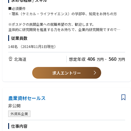
求める経験 / スキル
【商材】
■必須要件
苛性ソーダ・塩素・塩酸・次亜塩素酸ソーダ、ポリ塩化アルミニウム、珪
・理系（ケミカル・ライフサイエンス）の学部卒、知見をお持ちの方
酸ソーダなど
【売り先】
※ポスドクの民間企業への就職希望の方、歓迎します。
紙パルプ、鉄鋼、甜菜糖、石油化学等をはじめ、水産関連、農業関連など
主体的に研究開発を推進する力をお持ちで、企業内研究開発ですので
【組織構成】
社内外とのコミュニケーションやチームワークを的確にとれる方のご応募
従業員数
化学品事業部全体で80名程度 （営業：10数名、製造：70名弱）
をお待ちしています。
148名
（2024年11月1日現在）
【事業概要】
■歓迎要件
北海道で唯一の基礎化学品メーカーとして、昭和26年の操業以来、多くの
・農学系の学部卒
406
560
北海道
想定年収
万円
~
万円
化学品を北海道内のお客様を中心にご提供し続けています。北海道の産業
・土壌細菌類の知見をお持ちの方
発展とともに事業は拡大し、化学品事業は苛性ソーダ・塩素・塩酸・次亜
塩素酸ソーダ、ポリ塩化アルミニウム、珪酸ソーダ等に拡大、さらに北海
求人エントリー
道の冬の交通安全になくてはならない「凍結防止剤、塩事業」など、幅広
い製品群を供給しております。当社の化学品は北海道内の主要工業製品向
け（紙パルプ、鉄鋼、甜菜糖、石油化学等）をはじめ、水産関連、農業関
連等、幅広いお客様の基礎素材として使用されています。
農業資材セールス
非公開
外資系企業
仕事内容