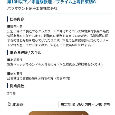
業10H以下／未経験歓迎／プライム上場日東紡G
パラマウント硝子工業株式会社
仕事内容
■職務内容
江別工場にて製造するグラスウールと呼ばれるガラス繊維素材製品の品質
管理業務をお任せします。段階的に業務を覚えていただき、品質管理に関
する知識と経験を培っていただきます。本社の品質保証部も含めてサポー
ト体制が整っておりますので、安心してご就業いただけます。
求める経験 / スキル
〈ご入社後に覚えていただきたい業務〉
・原材料・資材等の検査、記録表の作成
■必須要件
・グラスウール製品の検査、記録表の作成（製品寸法や密度等の計測）
理系バックグラウンドをお持ちの方（学生時代のご経験等もOKです!）
・品質データの集計、データ分析
・品質証明書等の発行、改訂
■歓迎要件
・製品苦情に対する製品調査
品質管理の実務経験をお持ちの方（業界不問）
従業員数
〈将来的にお任せしたい業務〉
・品質データ分析から改善提案
270名
・製造品質の維持、向上に向けた企画立案、実施
・品質課題や製造課題が発生した際に、他部署（製造や技術開発）と連携
360
540
北海道
想定年収
万円
~
万円
した取り組み
・新製品等のプロジェクトに参加し、品質上の課題解決
・上市に向けた製品検査、販売可否判断