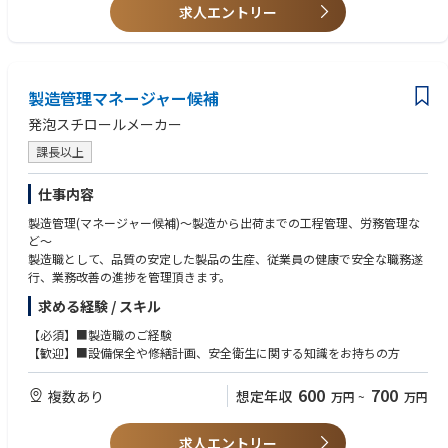
求人エントリー
製造管理マネージャー候補
発泡スチロールメーカー
課長以上
仕事内容
製造管理(マネージャー候補)～製造から出荷までの工程管理、労務管理な
ど～
製造職として、品質の安定した製品の生産、従業員の健康で安全な職務遂
行、業務改善の進捗を管理頂きます。
求める経験 / スキル
【必須】■製造職のご経験
【歓迎】■設備保全や修繕計画、安全衛生に関する知識をお持ちの方
600
700
複数あり
想定年収
万円
~
万円
求人エントリー