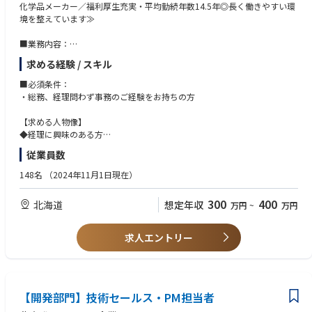
化学品メーカー／福利厚生充実・平均勤続年数14.5年◎長く働きやすい環
境を整えています≫
■業務内容：
総務グループにて総務・経理業務をお任せいたします。
求める経験 / スキル
会計ソフトを使用した日常的な伝票の処理から原価計算、固定資産管理、
予算編成、決算業務、監査対応、各種社内資料作成などをお任せいたしま
■必須条件：
す。
・総務、経理問わず事務のご経験をお持ちの方
【求める人物像】
■競合と優位性：
◆経理に興味のある方
・本州の電解メーカーやPACメーカーが競合となりますが、道内に競合他
◆機密情報を厳守できる方
従業員数
社の工場がなく、道内唯一の製造拠点である当社が優位性を確保していま
◆報告・連絡・相談がきちんとできる誠実な方
す。
◆周囲との和を大切にする協調性のある方
148名
（2024年11月1日現在）
300
400
北海道
想定年収
万円
~
万円
求人エントリー
【開発部門】技術セールス・PM担当者