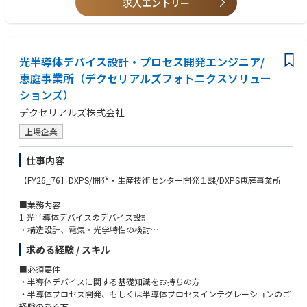
求人エントリー
・アグリビジネスにおけるマーケティングおよび営業の経験
・業務効率と生産性を最大限に発揮し、戦略実行しながら販売・普及を最
大化する
重要な技術、専門、能力:
例１）暦・注文書採用、より効果的なプロモーション
・ステークホルダーマネジメント
例２）製品ポートフォリオの販売機会最大化（ネギPJなど）
・課題発見・問題分析力
光半導体デバイス設計・プロセス開発エンジニア/
・グループリーダーをサポートし担当エリアにおける一次流通キーアカウ
・コミュニケーション能力
ント（商系および系統）と関係構築、維持を行いながら、エリア戦略に沿
恵庭事業所（デクセリアルズフォトニクスソリュー
って普及につなげる活動をする。
重要な成功要因と主要課題
ションズ）
・SFDCを有効活用し、上司・チームメンバーにいち早く進捗の報告・共
・顧客の声に耳を傾け、ニーズに合わせた提案を行う提案力
有、相談をする。活動内容に不安・疑問が有る場合は迅速に助言を仰ぐ。
デクセリアルズ株式会社
・従来の販売体制や売上ポートフォリオにとらわれない柔軟な発想
・持続的、組織的な事業成果を最大化するため、行動倫理規範に従い、支
・複数のメンバーと絶えず意見交換をしながら発想を具体化する企画力
上場企業
店間・担当グループ間をまたがる取引に対しても上司、グループリーダー
・新しい取り組みについて、改善を重ねて形を作っていく実行力
の指示のもと、公正に対応する。
・立場の異なるステークホルダー間でのポジションの取り方
仕事内容
・自己研鑽により需要創造活動に必要な能力開発を行う他、支店長・グル
ープリーダーと合意した能力開発機会を最大限活用する。
教育、資格:
【FY26_76】DXPS/開発・生産技術センター開発１課/DXPS恵庭事業所
・普通運転免許
・緑の安全管理士（推奨）
■業務内容
1.光半導体デバイスのデバイス設計
・構造設計、電気・光学特性の検討
・シミュレーション（電気特性、光学特性、熱設計 等）
求める経験 / スキル
２.半導体物性の検討・解析
・材料物性に基づくデバイス動作原理の検討
■必須要件
・評価結果のフィードバックによる設計改善
・半導体デバイスに関する基礎知識をお持ちの方
３.ウエハ前工程プロセス開発
・半導体プロセス開発、もしくは半導体プロセスインテグレーションのご
・成膜、フォトリソグラフィ、エッチング、拡散・イオン注入等のプロセ
経験のある方