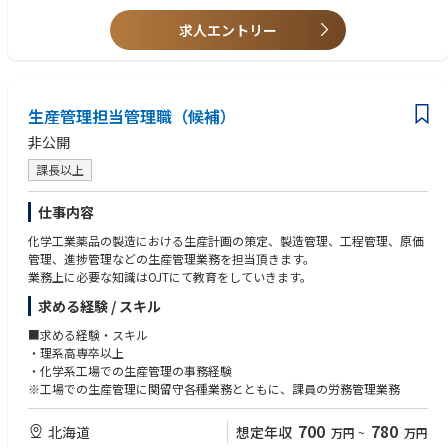
知識習得のため「プラスチック成形技能士」という国家資格を目指すこと
ができます。通信教育と受験費用は会社が負担。将来は管理職としてのキ
求人エントリー
ャリアパスも相談可能です。
生産管理担当管理職（候補）
非公開
課長以上
仕事内容
化学工業薬品の製造における生産計画の策定、製造管理、工程管理、原価
管理、進捗管理などの生産管理業務を担当頂きます。
業務上に必要な知識はOJTにて教育をしていきます。
求める経験 / スキル
■求める経験・スキル
・理系高専卒以上
・化学系工場での生産管理の事務経験
※工場での生産管理に関留守各種業務とともに、課員の労務管理業務
700
780
北海道
想定年収
万円
~
万円