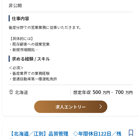
いただくことができます。
非公開
仕事内容
畜産分野での営業業務に従事いただきます。
【具体的には】
・既存顧客への提案営業
・新規市場開拓
・国内外メーカー、仕入先との交渉
求める経験 / スキル
＜必須＞
・畜産業界での業務経験
・普通自動車第一種運転免許
500
700
北海道
想定年収
万円
~
万円
求人エントリー
【北海道／江別】品質管理 ◇年間休日122日／残