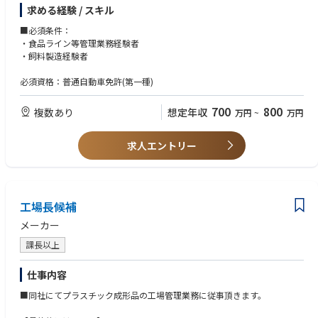
・生産計画の立案
求める経験 / スキル
・生産スケジュールの調整と確認
・品質管理部門など各部署との連携業務
■必須条件：
・設備投資の検討
・食品ライン等管理業務経験者
・チームビルディング、部員のマネジメント、育成業務
・飼料製造経験者
・会議、各工場への訪問
必須資格：普通自動車免許(第一種)
※本社研修を経て、配属先となる工場へ赴任していただく流れとなりま
す。
700
800
複数あり
想定年収
万円
~
万円
求人エントリー
工場長候補
メーカー
課長以上
仕事内容
■同社にてプラスチック成形品の工場管理業務に従事頂きます。