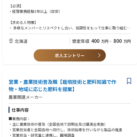
・経理業務の内製化に向けたフロー整備
【必須】
・IPO準備に伴う経理・財務周りの内部統制整備補助
・経理業務経験3年以上（目安）
■労務業務
【求める人物像】
・給与計算（チェック・勤怠データ取りまとめ含む）
・ 多様なメンバーとリスペクトし合い、協調性をもって仕事に取り組むこ
・社会保険・労働保険の手続き
とができる方
・入退社、休職復職手続き
・ 必要な業務を自主的に考えて、メンバーを巻き込んでプロジェクトを推
400
800
北海道
想定年収
万円
~
万円
・福利厚生制度の運用
進できる方
・就業規則など各種規程の管理・改定補助
・ 未経験の業務でも熱意を持って取り組める、成長意欲のある方
・労務関連の問い合わせ対応
求人エントリー
・スピード感を持って業務を遂行できる方
・法改正に伴う社内対応整備
■その他 管理部門業務
・株主総会・取締役役会運営サポート
営業・農業技術普及職【栽培技術と肥料知識で作
・経理・労務に関連した業務改善・仕組み化
・必要に応じた総務サポート、庶務業務
物・地域に応じた肥料を提案】
・IPO準備に関わる管理部門横断の施策対応
農業関連メーカー
仕事内容
■業務内容：
・主に農業技術の普及（全国各地で説明会及び講演会実施）
・営業担当者と全国各地へ同行し、技術指導を行いながら製品の推進
・営業担当・研究室と連携し、圃場調査