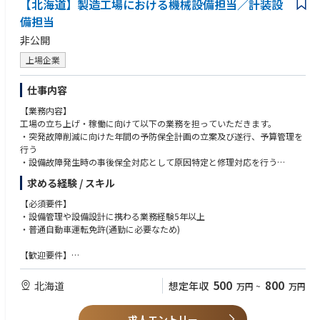
【北海道】製造工場における機械設備担当／計装設
備担当
非公開
上場企業
仕事内容
【業務内容】
工場の立ち上げ・稼働に向けて以下の業務を担っていただきます。
・突発故障削減に向けた年間の予防保全計画の立案及び遂行、予算管理を
行う
・設備故障発生時の事後保全対応として原因特定と修理対応を行う
・製造要求に基づいた、設備改善や安全対策等のための設備仕様を立案
求める経験 / スキル
し、見積、予算化、設備取得を行う
・設備管理体制の構築と後継者の人財育成
【必須要件】
・設備管理や設備設計に携わる業務経験5年以上
・普通自動車運転免許(通勤に必要なため)
【歓迎要件】
・医療器製造工場での電気設備を含む設備管理業務経験ありCAD操作が出
来る
500
800
北海道
想定年収
万円
~
万円
・危険物取扱者
・TOEIC 450点以上(昇格要件)
求人エントリー