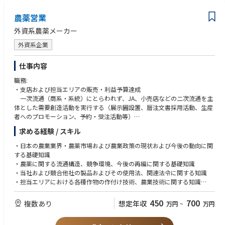
農薬営業
外資系農薬メーカー
外資系企業
仕事内容
職務:
・支店および担当エリアの販売・利益予算達成
一次流通（商系・系統）にとらわれず、JA、小売店などの二次流通を主
体とした需要創造活動を実行する（展示圃設置、暦注文書採用活動、生産
者へのプロモーション、予約・受注活動等）
売上最大化に必要な一次流通（商系・系統）での販売活動を維持する
求める経験 / スキル
一次流通における主要顧客との関係構築・関係維持のための活動を行う
（キーアカウントマネジメント）
・日本の農業業界・農薬市場および農業政策の現状および今後の動向に関
・One team, One planを実践するカルチャーをつくる
する基礎知識
・農薬に関する流通構造、競争環境、今後の再編に関する基礎知識
責務:
・当社および競合他社の製品およびその使用法、関連法令に関する知識
・支店長の指示のもと、グループリーダーと共に支店のエリア戦略を実行
・担当エリアにおける各種作物の作付け技術、農業技術に関する知識
しながら当社製品の販売を行う。
・取引先信用力を把握するための財務分析に関する基礎知識
例） 商系／系統の一次流通管理、二次流通での需要創造、適切なリソー
・効果的な営業活動をするためのKAM、マーケティングに関する基礎知識
450
700
複数あり
想定年収
万円
~
万円
ス配分
・二次流通において情報収集活動を行い、生産者のニーズを吸い上げ、商
重要な経験
系・系統の垣根を越えた需要創造の機会を発掘する。