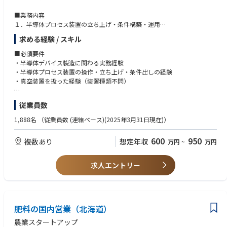
■業務内容
・リモートワーク・フレックス制度の活用度合い
１．半導体プロセス装置の立ち上げ・条件構築・運用
リモートワーク：1回 / 週程度 ※業務状況によります
・ 成膜、エッチング、洗浄、拡散等の各種プロセス装置
フレックス制度：積極的に活用いただける環境です。
求める経験 / スキル
・ 真空装置を含む設備全般
２．プロセス条件の最適化・安定化
■身に付くスキル
■必須要件
・ 再現性向上、ばらつき低減のための条件出し
・半導体前工程プロセスのすべてのプロセス知見と、各種装置オペレーシ
・半導体デバイス製造に関わる実務経験
・ 設備トラブル対応・改善
ョンを身に付けることができます。
・半導体プロセス装置の操作・立ち上げ・条件出しの経験
３．不具合解析、原因究明、再発防止策の検討
・社内や社外の関係者との連携のなかで、幅広い知見やコミュニケーショ
・真空装置を扱った経験（装置種類不問）
・ 新規設備の導入検討
ンスキルを身に付けることができます。
・ 装置仕様検討、メーカー対応、据付・立ち上げ
■歓迎要件
従業員数
４．開発部門・製造部門との連携による量産移管・工法改善
・成膜、エッチング、洗浄、拡散等いずれかのプロセスに強みをお持ちの
■入社後のキャリアプラン
方
1,888名
（従業員数 (連結ベース)(2025年3月31日現在)）
■業務のやりがい
当該求人には、入社後、3～5年間は、現在デクセリアルズで注力すべき半
・装置メーカー対応・設備導入経験
□ 装置を“任される”技術者としてのやりがい
導体分野でプロセス開発やデバイス設計で活躍していただき、いずれはマ
・トラブルシューティングや改善活動を主体的に行ってきた経験
600
950
複数あり
想定年収
万円
~
万円
└ 装置を動かすだけでなく、条件・工法を自ら作り上げていく裁量があり
ネジメントを目指すキャリアプランを想定しています。マネジメントとし
・化合物半導体プロセスの経験
ます。
て、事業ポートフォリオ拡大に向け積極的に新たな技術を獲得し、常に新
・英語：日常会話レベル(最低限)、ビジネス英語レベル(歓迎要件)
□ 真空装置を含む半導体装置全般に携われる
たな技術獲得・製品展開の視野を持ち、持続的に成長できる組織を築いて
求人エントリー
└ 特定装置に限定されず、幅広い設備・プロセス経験を積めます。
いただくことができます。
■求める人物像
□ 開発と量産の橋渡しを担う重要ポジション
・装置を理解し、自ら考えて動かせる方
└ 製品性能・生産性・品質に直接貢献できる役割です。
・現場での試行錯誤を厭わず、技術的に粘り強く取り組める方
□ 技術スキルを正当に評価する環境
・自発的に提案し、周囲と連携しながら開発を進められる方
└ 年次よりも「何ができるか」「何を任せられるか」を重視しています。
肥料の国内営業（北海道）
・誰とでも円滑なコミュニケーションが取れる方
将来的には、生産技術 設備エンジニアのリーダーとしてご活躍いただ
・他者との協力を惜しまず、成果主義で業務を行える方
農業スタートアップ
き、マネジメントを目指していただけるポジションです