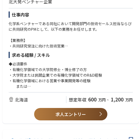
北大発ベンチャー企業
仕事内容
化学系ベンチャーである同社において開発部門の技術セールス担当ならび
に共同研究のPMとして、以下の業務をお任せします。
【業務例】
・共同研究受注に向けた技術営業
ー先方ニーズにヒアリング
求める経験 / スキル
ー同社技術の説明
ー具体的な共同研究方法の提案
◆必須要件
ーライセンス関連の検討、提案、合意
・有機化学領域での大学院修士・博士修了の方
・共同研究におけるPM
・大学院または民間企業での有機化学領域でのR&D経験
ークライアントとの定期的な連携
・有機化学領域における営業や事業開発等の経験
ー定期MTGの企画運営進行
または
ー社内技術者との日々の状況確認、連携
・複数機関が関わる共同研究の立ち上げ調整経験
・その他、同社のR&D、営業に関わる各種庶務、社内調整など
（特に契約における知財の取り扱いや権利関係の整理ができる方）
600
1,200
北海道
想定年収
万円
~
万円
◆歓迎要件
求人エントリー
・複数の製品領域における有機化学の研究経験がある方
・知財業務経験がある方
・海外と交渉できる英語力がある方