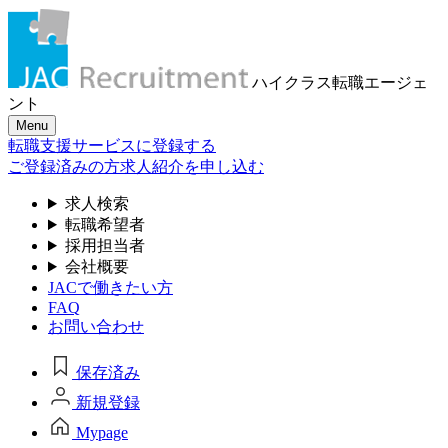
ハイクラス転職
エージェ
ント
Menu
転職支援サービスに登録する
ご登録済みの方
求人紹介を申し込む
求人検索
転職希望者
採用担当者
会社概要
JACで働きたい方
FAQ
お問い合わせ
保存済み
新規登録
Mypage