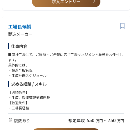
求人エントリー
・製品苦情に対する原因究明、改善実施
・品質に関する規定の改訂
・他工場品質管理との情報共有
■組織体制：
工場長候補
江別品質管理課は課長2名、社員1名で構成されております。
製造メーカー
■就業環境
仕事内容
年休122日・土日祝休み・残業５時間程度、夜勤無しと、仕事と家庭の両
立を支援する働きやすい環境が整っております。
■同社工場にて、ご経歴・ご希望に応じ工場マネジメント業務をお任せし
ます。
■福利厚生／社宅制度
具体的には、
自家や借家に住む社員に対し、住宅補助手当を支給しております。また、
・製造全般管理
遠隔地からの採用等、通勤困難者であることを条件に、借上社宅制度（本
・生産計画スケジュール
人負担原則10%）も設けております。
・生産性向上、改善活動
求める経験 / スキル
・良品生産維持指導
■同社について
・人員管理、教育推進
【必須条件】
グラスウールのパイオニアである同社。1949年にグラスウールの工業生産
・工場設備全般の保守と維持
・生産、製造管理業務経験
に国内で初めて成功し、常に新しい技術に挑戦し続け、高性能・高品質な
・工場内でのマネジメント 等
【歓迎条件】
製品を提供しています。
・工場長経験
同社の技術は世界からも高い評価を頂いており、パラマウント硝子工業
（日本）、サンゴバン社（ 仏）、オーウェンス コーニング社（米）が世
界のグラスウール製造の3大技術と呼ばれています。
550
750
複数あり
想定年収
万円
~
万円
昨今グラスウール製品は、国が進める温室効果ガス削減目標に対し、建
築物の省エネ化に寄与する商材として非常に期待されています。