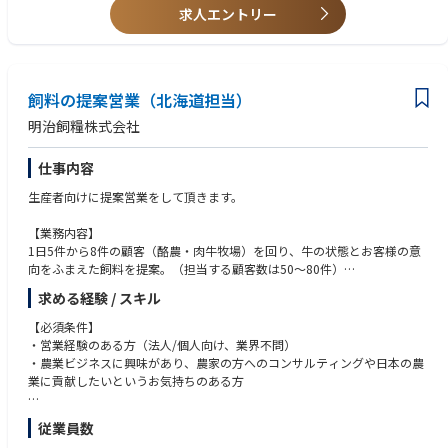
求人エントリー
その中で同社は住宅用断熱材としてもっとも高いシェアを誇る商材を保有
しています。
飼料の提案営業（北海道担当）
明治飼糧株式会社
仕事内容
生産者向けに提案営業をして頂きます。
【業務内容】
1日5件から8件の顧客（酪農・肉牛牧場）を回り、牛の状態とお客様の意
向をふまえた飼料を提案。（担当する顧客数は50～80件）
求める経験 / スキル
【取扱商品】
配合飼料、輸入牧草類、子牛用ミルク と その添加剤(メイハート・プレビ
【必須条件】
オサポート)、ビタミンミネラル剤等
・営業経験のある方（法人/個人向け、業界不問）
・農業ビジネスに興味があり、農家の方へのコンサルティングや日本の農
【業務の特徴】
業に貢献したいというお気持ちのある方
代理店を通さず、直接生産者向けに営業をするため、お客様と信頼関係を
構築し、粘り強く良い製品を作ることが、この仕事のやりがいになりま
【歓迎条件】
従業員数
す。
・農学、畜産系の大学出身