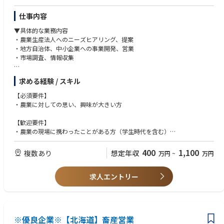
仕事内容
■働き方
・出張頻度・出張先
▼具体的な業務内容
国内 １回程度 / 月（国内他事業所、展示会、学校等）
・農業生産法人へのニーズヒアリング、提案
・地方自治体、中小企業への事業開発、営業
・部署の平均残業時間
・市場調査、情報収集
20～30時間程度/月
▼担当エリア
・リモートワーク・フレックス制度の活用度合い
求める経験 / スキル
・北海道
リモートワーク：1回 / 週程度 ※業務状況によります
（東京から出張ベースor北海道駐在）
【必須要件】
フレックス制度：積極的に活用いただける環境です
・農業に対しての思い、興味が大きい方
■身に付くスキル
【歓迎要件】
・半導体デバイス製造に必要な各種装置のプロセスコントロールスキルや
・農業の現場に携わったことがある方（学生時代を含む）
メンテナンススキルを身に付けることができます。
・農薬、農業資材、肥料、種苗またはこれに関連する農業資材等の営業の
・社内や社外の関係者との連携のなかで、幅広い知見やコミュニケーショ
ご経験
ンスキルを身に付けることができます。
400
1,100
複数あり
想定年収
万円
~
万円
・営農指導、栽培指導の経験
・農業系の組織構造の理解
求人エントリー
■入社後のキャリアプラン
当該求人には、入社後、3～10年間は、現在デクセリアルズで注力すべき
半導体分野における生産技術・設備開発で活躍していただき、いずれはマ
ネジメントを目指すキャリアプランを想定しています。マネジメントとし
て、事業ポートフォリオ拡大に向け積極的に新たな技術を獲得し、常に新
※優良企業※【北海道】畜産営業
たな技術獲得・製品展開の視野を持ち、持続的に成長できる組織を築いて