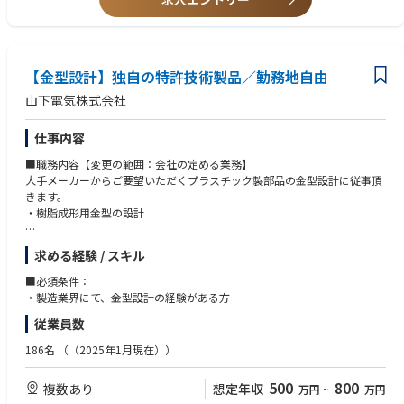
【求める人物像】
・製造班において、メンバーと連携してオペレーション業務を従事頂くた
め、周囲と連携。協力して物事に取り組める方
・様々なルールや手順に沿った業務を担って頂くため、手順確認や報連相
【金型設計】独自の特許技術製品／勤務地自由
がしっかおこなえる方
・改善業務などにも積極的に取り組んで頂きたいため、高い向上心を持っ
山下電気株式会社
て、チャレンジすることができる方
仕事内容
■職務内容【変更の範囲：会社の定める業務】
大手メーカーからご要望いただくプラスチック製部品の金型設計に従事頂
きます。
・樹脂成形用金型の設計
■業務の特徴
求める経験 / スキル
・主な客先は誰もが知る国内大手メーカーばかり
・プラスチック製品製造における高い技術力
■必須条件：
厚さ1mm以下の薄型・軽量・高剛性に優れた「薄肉成形」。複雑な構造
・製造業界にて、金型設計の経験がある方
を持つ機構部品に対応する「精密成形」、独自の特許技術で、成形不良で
従業員数
あるウエルドライン（線状の痕跡）をなくすウエルドレス成形技術「Y-He
aT」などの高い技術力を誇る当社。高品質なメイドインジャパンのモノづ
186名
（（2025年1月現在））
くりが当社の一番の特徴です。
500
800
複数あり
想定年収
万円
~
万円
■キャリアステップ