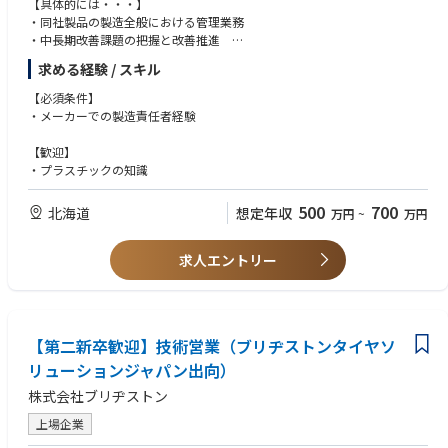
【具体的には・・・】
・同社製品の製造全般における管理業務
・中長期改善課題の把握と改善推進
・人員管理・教育推進
求める経験 / スキル
・工場設備全般の保守と維持など
【必須条件】
・メーカーでの製造責任者経験
【歓迎】
・プラスチックの知識
500
700
北海道
想定年収
万円
~
万円
求人エントリー
【第二新卒歓迎】技術営業（ブリヂストンタイヤソ
リューションジャパン出向）
株式会社ブリヂストン
上場企業