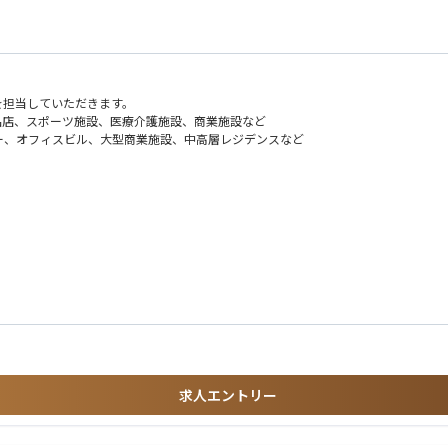
を担当していただきます。
品店、スポーツ施設、医療介護施設、商業施設など
ー、オフィスビル、大型商業施設、中高層レジデンスなど
、実施設計、確認申請、着工後の各種打ち合わせ
ございます）
以降は設計事務所やゼネコンに依頼しPJを統括いただきます）
本的にはBIMをご利用いただきます。
フレックスタイム制度を導入しております。1ヶ月の内、規程の労働時間さえ勤務い
求人エントリー