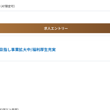
頂けます。
ロジェクトに携わって頂きます。
AT限定可）
求人エントリー
を目指し事業拡大中/福利厚生充実
3年以上目安）