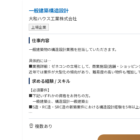
一般建築構造設計
大和ハウス工業株式会社
上場企業
仕事内容
一般建築物の構造設計業務を担当していただきます。
具体的には…
■業務詳細：ゼネコンの立場として、商業施設(店舗・ショッピン
近年では案件が大型化の傾向があり、難易度の高い物件も増加し
求める経験 / スキル
■業務幅：構造計画から構造計算、監理まで技術者が上流から下
状況により一部構造計算などを協力会社に依頼することもありま
【必須要件】
■下記いずれかの資格をお持ちの方。
■BIM：自社開発のBIMをご利用いただきます。
一級建築士、構造設計一級建築士
同社では全件BIM化に向けた生産改革を行っており、社内でも実
■S造・RC造・SRC造の新築案件における構造設計経験を5年以
※就業制度について：同社は2021年4月よりコアタイム無しの
【歓迎要件】
■中堅ゼネコン以上もしくは設計事務所で構造設計経験を長年お
複数あり