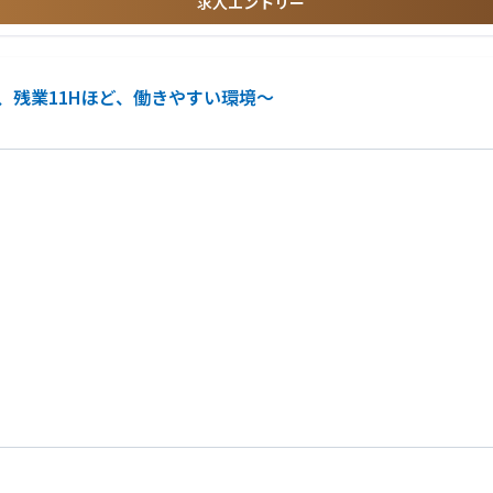
求人エントリー
、残業11Hほど、働きやすい環境～
IoT機器の開発を行うグループ会社とのやりとりも密接なため、これまでの不動産