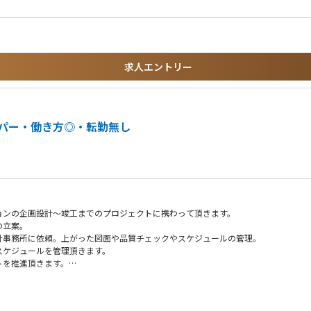
求人エントリー
パー・働き方◎・転勤無し
ョンの企画設計～竣工までのプロジェクトに携わって頂きます。
の立案。
計事務所に依頼。上がった図面や品質チェックやスケジュールの管理。
スケジュールを管理頂きます。
トを推進頂きます。
り』への高いこだわり。