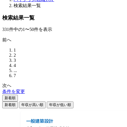
検索結果一覧
検索結果一覧
331
件
中の
1
〜
50
件を表示
前へ
1
2
3
4
...
7
次へ
条件を変更
新着順
新着順
年収が高い順
年収が低い順
一般建築設計