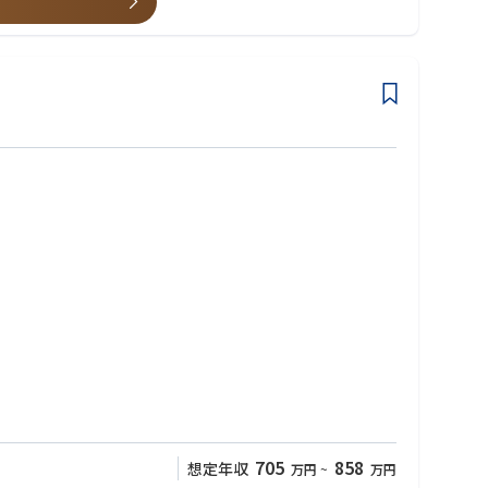
業界から一歩踏み出し、ダイナミックな空気感の中で働くことがで
705
858
想定年収
万円
~
万円