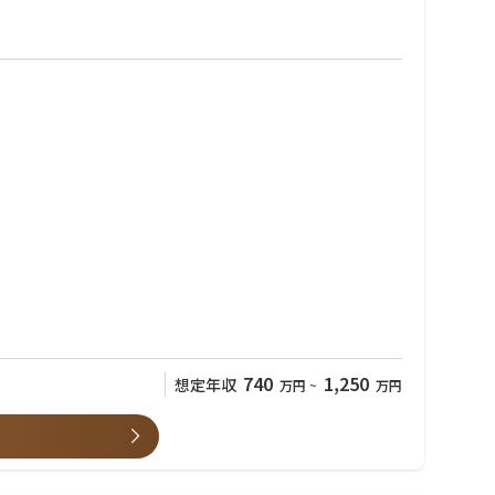
ただければ出退勤時間は自由にご調整いただくことが可能です
740
1,250
想定年収
万円
~
万円