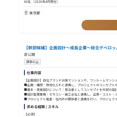
60名
（2026年4月現在）
東京都
【幹部候補】企画設計～成長企業～総合デベロッ
非公開
課長以上
仕事内容
【企画設計】自社ブランド分譲マンションや、ワンルームマンシ
■企画・構想：用地仕入れと連携し、プロジェクトのコンセプト
■基本・実施設計について：発注者としてコンセプトを外部の設
■設計監理業務：ゼネコン・施工会社と連携し、品質・コスト・
■プロジェクト推進：社内外の関係者と連携を行い、プロジェク
求める経験 / スキル
【同社のこだわり・ポジションの魅力】
・デザイン性、品質の高さから外部からの評価も高く『ものづく
【必須】