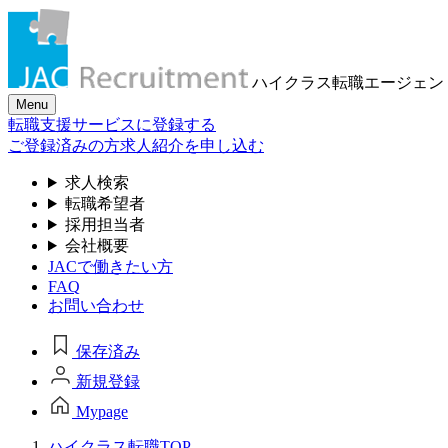
ハイクラス転職
エージェン
Menu
転職支援サービスに登録する
ご登録済みの方
求人紹介を申し込む
求人検索
転職希望者
採用担当者
会社概要
JACで働きたい方
FAQ
お問い合わせ
保存済み
新規登録
Mypage
ハイクラス転職TOP