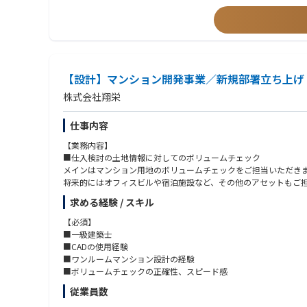
「限られた時間で結果を出す」働き方を望む方
【設計】マンション開発事業／新規部署立ち上げ
株式会社翔栄
仕事内容
【業務内容】
■仕入検討の土地情報に対してのボリュームチェック
メインはマンション用地のボリュームチェックをご担当いただき
将来的にはオフィスビルや宿泊施設など、その他のアセットもご
求める経験 / スキル
【必須】
■一級建築士
■CADの使用経験
■ワンルームマンション設計の経験
■ボリュームチェックの正確性、スピード感
従業員数