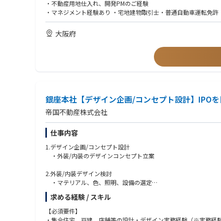
・デベロッパーとして、プロジェクトに対して裁量をもって推進
・不動産用地仕入れ、開発PMのご経験
・主体性を尊重する社内風土があり、多様な部署との連携からプ
・マネジメント経験あり ・宅地建物取引士・普通自動車運転免許（
大阪府
銀座本社【デザイン企画/コンセプト設計】IPO
帝国不動産株式会社
仕事内容
1.デザイン企画/コンセプト設計
・外装/内装のデザインコンセプト立案
2.外装/内装デザイン検討
・マテリアル、色、照明、設備の選定
・サイン計画、什器の選定
求める経験 / スキル
・コンセプトボード、パース作成
・平面、立面の確認、修正指示
【必須要件】
・集合住宅、戸建、店舗等の設計・デザイン実務経験（※実務経験