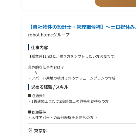
【自社物件の設計士・管理職候補】～土日祝休み
robot homeグループ
仕事内容
【残業月11hほど、働き方をシフトしたい方必見です】
具体的な仕事内容は？
￣￣V￣￣￣￣￣￣
・アパート用地の検討に伴うボリュームプランの作成
・事業化決定案件のゾーニング、基本設計
求める経験 / スキル
・商品開発エリアの条例調査 など
■必須要件：
当社の社風
・1級建築士または2級建築士の資格をお持ちの方
￣￣V￣￣￣￣￣￣
◎フラットで風通しの良い社風
■歓迎要件：
└ワンフロアの開放感あるオフィスで勤務。不動産管理アプリや
・木造アパートの設計経験をお持ちの方
きます。
・木造アパートの工事監理経験をお持ちの方
東京都
■求める人物像