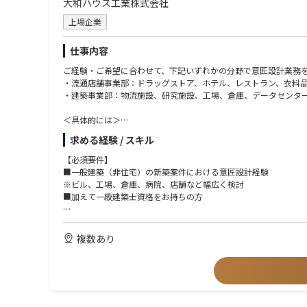
大和ハウス工業株式会社
上場企業
仕事内容
ご経験・ご希望に合わせて、下記いずれかの分野で意匠設計業務
・流通店舗事業部：ドラッグストア、ホテル、レストラン、衣料
・建築事業部：物流施設、研究施設、工場、倉庫、データセンタ
＜具体的には＞
■業務幅：企画、ボリュームチェック、プランニング、基本計画
求める経験 / スキル
■物件規模：1000平米～数万平米（中小規模～大規模まで幅広く
■立場
【必須要件】
・請負物件：自社設計施工物件80％以上
■一般建築（非住宅）の新築案件における意匠設計経験
・分譲物件：自社企画・ボリュームチェックを行います（基本設計
※ビル、工場、倉庫、病院、店舗など幅広く検討
■BIM／CAD
■加えて一級建築士資格をお持ちの方
・BIM：Revit CAD：AutoCAD 動画ソフト：ルミオン ※基
【歓迎要件】
※就業制度について：同社は2021年4月よりコアタイム無しの
■BIM（Revit）、またはAuto CAD使用経験
複数あり