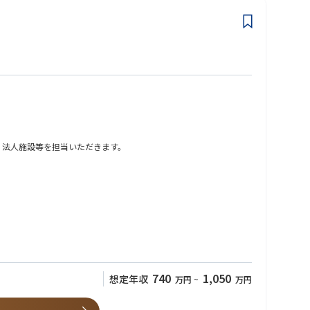
、法人施設等を担当いただきます。
だければ出退勤時間は自由にご調整いただくことが可能です。
740
1,050
想定年収
万円
~
万円