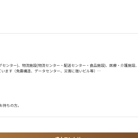
グセンター)、物流施設(物流センター・配送センター・食品施設)、医療・介護施設
ています（免震構造、データセンター、災害に強いビル等）
流まで一貫して携わります。
すが、基本的には同社内で完結するように取り組んでいます）
用化に伴う研修等も実施されています。
上お持ちの方。
フレックスタイム制度を導入しています。1ヶ月の内、規程の労働時間さえ勤務いた
持ちの方。