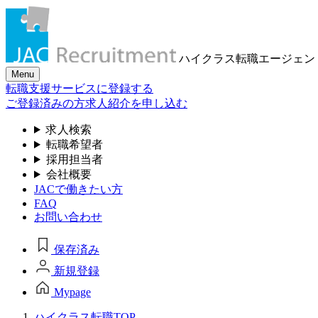
ハイクラス転職
エージェン
Menu
転職支援サービスに登録する
ご登録済みの方
求人紹介を申し込む
求人検索
転職希望者
採用担当者
会社概要
JACで働きたい方
FAQ
お問い合わせ
保存済み
新規登録
Mypage
ハイクラス転職TOP