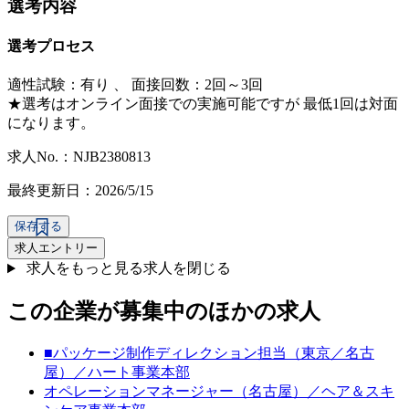
選考内容
選考プロセス
適性試験：
有り
、
面接回数：2回～3回
★選考はオンライン面接での実施可能ですが 最低1回は対面
になります。
求人No.：NJB2380813
最終更新日：2026/5/15
保存する
求人エントリー
求人をもっと見る
求人を閉じる
この企業が募集中のほかの求人
■パッケージ制作ディレクション担当（東京／名古
屋）／ハート事業本部
オペレーションマネージャー（名古屋）／ヘア＆スキ