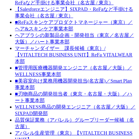
ReFaなど手掛ける事業会社（名古屋 / 東京）
【Salesforceエンジニア】SIXPAD・ReFaなど手掛ける
事業会社（名古屋 / 東京）
■ReFaスキンケアプロダクトマネージャー（東京）／
ヘア&スキンケア事業本部
ヘアブラシの新製品企画・開発担当（東京／名古屋／
大阪）／ハート事業本部
マーチャンダイザー 課長候補（東京）/
【VITALTECH BUSINESS UNIT】ReFa VITALWEAR
本部
■管理用医療機器開発エンジニア（名古屋／大阪）／
WELLNESS事業本部
■美容室向け業務用機器開発担当(名古屋)／Smart Plan
事業本部
■刃物商品の開発担当者（東京・名古屋・大阪）／ハ
ート事業本部
WELLNESS商品の開発エンジニア（名古屋／大阪）／
SIXPAD開発部
品質保証業務（アパレル）グループリーダー候補（名
古屋）
アパレル生産管理（東京）【VITALTECH BUSINESS