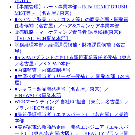
UNIT】
【事業管理】ハート事業本部～ReFa HEART BRUSH・
MIST等～ （名古屋 / 東京）
■ヘアケア製品（ヘアコスメ等）の商品企画・開発責
任者候補（名古屋）／ヘア&スキンケア事業本部
販売戦略・マーケティング責任者 課長候補(東京)/
【VITALTECH事業本部】
財務経理本部／経理課長候補・財務課長候補（名古
屋）
■SIXPADブランドにおける新規事業責任者候補（東京
／名古屋）／SIXPAD本部
■内部監査・内部統制担当
■生産技術担当者（リーダー候補）／ 開発本部（名古
屋）
■シャワー製品開発担当（名古屋／東京）／
FINEWATER事業本部
WEBマーケティング 自社EC担当（東京／名古屋）／
ブランドEC営業部
■品質保証担当者（エキスパート）（名古屋）／品質
本部
■美容家電の新商品企画・開発エンジニア（エキスパ
ート）（東京/名古屋/大阪）／ BEAUTYブランド開