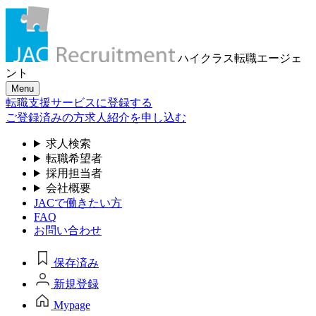
ハイクラス転職
エージェ
ント
Menu
転職支援サービスに登録する
ご登録済みの方
求人紹介を申し込む
求人検索
転職希望者
採用担当者
会社概要
JACで働きたい方
FAQ
お問い合わせ
保存済み
新規登録
Mypage