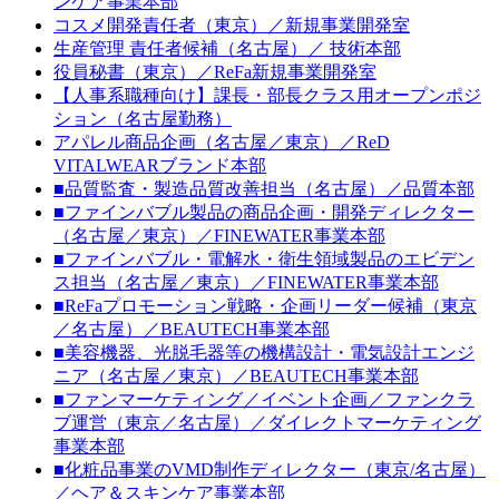
ンケア事業本部
コスメ開発責任者（東京）／新規事業開発室
生産管理 責任者候補（名古屋）／ 技術本部
役員秘書（東京）／ReFa新規事業開発室
【人事系職種向け】課長・部長クラス用オープンポジ
ション（名古屋勤務）
アパレル商品企画（名古屋／東京）／ReD
VITALWEARブランド本部
■品質監査・製造品質改善担当（名古屋）／品質本部
■ファインバブル製品の商品企画・開発ディレクター
（名古屋／東京）／FINEWATER事業本部
■ファインバブル・電解水・衛生領域製品のエビデン
ス担当（名古屋／東京）／FINEWATER事業本部
■ReFaプロモーション戦略・企画リーダー候補（東京
／名古屋）／BEAUTECH事業本部
■美容機器、光脱毛器等の機構設計・電気設計エンジ
ニア（名古屋／東京）／BEAUTECH事業本部
■ファンマーケティング／イベント企画／ファンクラ
ブ運営（東京／名古屋）／ダイレクトマーケティング
事業本部
■化粧品事業のVMD制作ディレクター（東京/名古屋）
／ヘア＆スキンケア事業本部