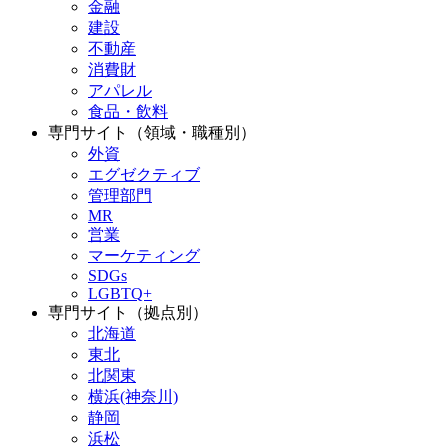
金融
建設
不動産
消費財
アパレル
食品・飲料
専門サイト（領域・職種別）
外資
エグゼクティブ
管理部門
MR
営業
マーケティング
SDGs
LGBTQ+
専門サイト（拠点別）
北海道
東北
北関東
横浜(神奈川)
静岡
浜松