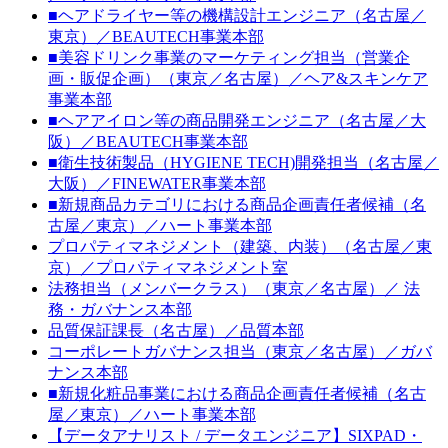
■ヘアドライヤー等の機構設計エンジニア（名古屋／
東京）／BEAUTECH事業本部
■美容ドリンク事業のマーケティング担当（営業企
画・販促企画）（東京／名古屋）／ヘア&スキンケア
事業本部
■ヘアアイロン等の商品開発エンジニア（名古屋／大
阪）／BEAUTECH事業本部
■衛生技術製品（HYGIENE TECH)開発担当（名古屋／
大阪）／FINEWATER事業本部
■新規商品カテゴリにおける商品企画責任者候補（名
古屋／東京）／ハート事業本部
プロパティマネジメント（建築、内装）（名古屋／東
京）／プロパティマネジメント室
法務担当（メンバークラス）（東京／名古屋）／ 法
務・ガバナンス本部
品質保証課長（名古屋）／品質本部
コーポレートガバナンス担当（東京／名古屋）／ガバ
ナンス本部
■新規化粧品事業における商品企画責任者候補（名古
屋／東京）／ハート事業本部
【データアナリスト / データエンジニア】SIXPAD・