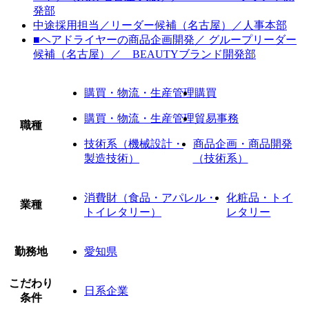
発部
中途採用担当／リーダー候補（名古屋）／人事本部
■ヘアドライヤーの商品企画開発／ グループリーダー
候補（名古屋）／ BEAUTYブランド開発部
購買・物流・生産管理
購買
購買・物流・生産管理
貿易事務
職種
技術系（機械設計・
商品企画・商品開発
製造技術）
（技術系）
消費財（食品・アパレル・
化粧品・トイ
業種
トイレタリー）
レタリー
勤務地
愛知県
こだわり
日系企業
条件