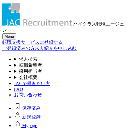
ハイクラス転職
エージェ
ント
Menu
転職支援サービスに登録する
ご登録済みの方
求人紹介を申し込む
求人検索
転職希望者
採用担当者
会社概要
JACで働きたい方
FAQ
お問い合わせ
保存済み
新規登録
Mypage