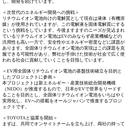
し、開発を続けています。
＜次世代のエネルギー開発への挑戦＞
リチウムイオン電池向けの電解質として現在は液体（有機溶
媒）が使用されていますが、この電解液を固体電解質にする
という挑戦をしています。今後ますますのニーズが見込まれ
ているリチウムイオン電池はEVのみならず産業機械などの
汎用性も高い一方で、安全性やエネルギー密度などに課題が
あります。全固体リチウムイオン電池の実現はこの課題を克
服できる可能性があり、弊社が手掛けた技術が社会で広く使
われる社会に貢献していくことを目指しています。
＜EV用全固体リチウムイオン電池の基盤技術確立を目的と
したプロジェクトに参画＞
本プロジェクトは新エネルギー・産業技術総合開発機構
（NEDO）が推進するもので、日本がEVで世界をリードす
ることを目的とし、全固体リチウムイオン電池をいちはやく
実用化し、EVへの搭載をオールジャパンで推進するプロジ
ェクトです。
＜TOYOTAと協業を開始＞
まずは、共同でオンサイトチームを立ち上げ、両社の持って