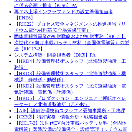
に係る企画・推進【KIS6】PA
再エネ上場インフラファンドの設立準備担当者
【ENE6】
【RIC22】プロセス安全マネジメントの推進担当（リ
チウム電池材料部 安全品質保証室）
固体電解質事業の知財戦略および知財実務【RIC21】
次世代EV向け車載バッテリ材料（全固体電解質）の製
造【RIC17-2】
システム構築・開発担当者【DI③】PA
【HKD4】設備管理技術スタッフ（北海道製油所・工
務課）
【HKD3】設備管理技術スタッフ（北海道製油所・機
械課 静機係・動機係）
【HKD2】設備管理技術スタッフ（北海道製油所・電
気計装課 電気係・計装係）
【HKD5】プロダクション・エンジニア（運転オペレ
ーター）／北海道製油所（苫小牧）
【AI6】設備管理技術スタッフ／愛知事業所・工務課
【CZ3②】特許実務・情報分析・戦略担当者
【RIC17-3】次世代EV向け車載バッテリ材料（全固体
電解質）製造設備の設備保全・設備管理（リチウム電