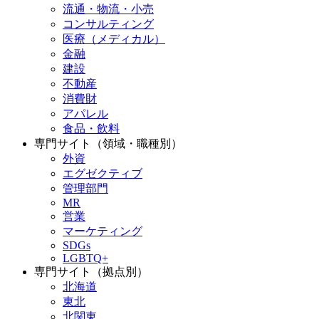
流通・物流・小売
コンサルティング
医療（メディカル）
金融
建設
不動産
消費財
アパレル
食品・飲料
専門サイト（領域・職種別）
外資
エグゼクティブ
管理部門
MR
営業
マーケティング
SDGs
LGBTQ+
専門サイト（拠点別）
北海道
東北
北関東