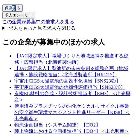
保存する
求人エントリー
この企業が募集中の他求人を見る
求人をもっと見る
求人を閉じる
この企業が募集中のほかの求人
【JAC限定求人】職場づくりと地域連携を推進する総
務・広報担当（北海道製油所）
【JAC限定求人】製油所の未来を創る総務企画（地域
連携・施設戦略担当）/北海道製油所【HKD15】
宇宙用CIGS太陽電池の高効率化担当【SNS23②】
宇宙用CIGS太陽電池の信頼性評価担当【SNS23①】
有機EL材料の合成・設計技術担当者【EM3】＜出光興
産＞
使用済みプラスチックの油化ケミカルリサイクル事業
の安全衛生環境マネジメント推進リーダー【KIS8】＜
出光興産＞
物流企画担当（システム関連）【DO2】
陸上物流における企画推進担当【DO4】＜出光興産＞