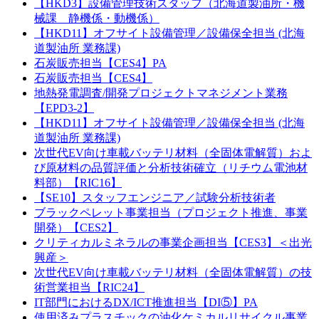
【HKD3】設備管理技術スタッフ（北海道製油所・機
械課 静機係・動機係）
【HKD11】オフサイト設備管理／設備保全担当 (北海
道製油所 業務課)
石炭販売担当【CES4】PA
石炭販売担当【CES4】
地熱発電調査/開発プロジェクトマネジメント業務
【EPD3-2】
【HKD11】オフサイト設備管理／設備保全担当 (北海
道製油所 業務課)
次世代EV向け車載バッテリ材料（全固体電解質）およ
び原材料の品質評価と分析技術確立（リチウム電池材
料部）【RIC16】
【SE10】スタッフエンジニア／試験分析技術者
ブラックペレット事業担当（プロジェクト推進、事業
開発）【CES2】
クリティカルミネラルの事業企画担当【CES3】＜出光
興産＞
次世代EV向け車載バッテリ材料（全固体電解質）の技
術営業担当【RIC24】
IT部門におけるDX/ICT推進担当【DI⑤】PA
使用済みプラスチックの油化ケミカルリサイクル事業