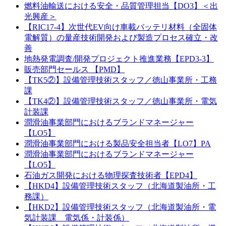
燃料油輸送における安全・品質管理担当【DO3】＜出
光興産＞
【RIC17-4】次世代EV向け車載バッテリ材料（全固体
電解質）の量産技術開発および製造プロセス確立・改
善
地熱発電調査/開発プロジェクト推進業務【EPD3-3】
販売部門セールス 【PMD】
【TK5②】設備管理技術スタッフ／徳山事業所・工務
課
【TK4②】設備管理技術スタッフ／徳山事業所・電気
計装課
潤滑油事業部門におけるブランドマネージャー
【LO5】
潤滑油事業部門における製品安全担当者【LO7】PA
潤滑油事業部門におけるブランドマネージャー
【LO5】
石油ガス開発における物理探査技術者【EPD4】
【HKD4】設備管理技術スタッフ（北海道製油所・工
務課）
【HKD2】設備管理技術スタッフ（北海道製油所・電
気計装課 電気係・計装係）