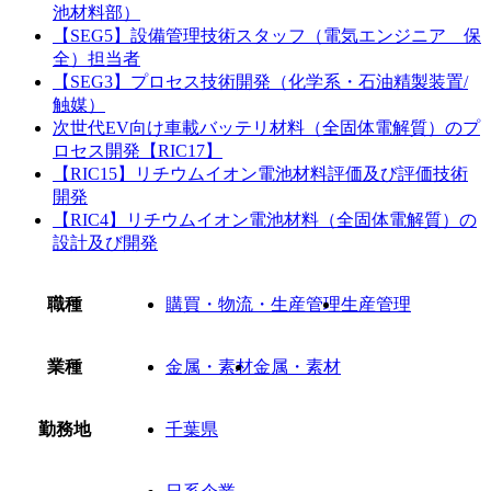
池材料部）
【SEG5】設備管理技術スタッフ（電気エンジニア 保
全）担当者
【SEG3】プロセス技術開発（化学系・石油精製装置/
触媒）
次世代EV向け車載バッテリ材料（全固体電解質）のプ
ロセス開発【RIC17】
【RIC15】リチウムイオン電池材料評価及び評価技術
開発
【RIC4】リチウムイオン電池材料（全固体電解質）の
設計及び開発
職種
購買・物流・生産管理
生産管理
業種
金属・素材
金属・素材
勤務地
千葉県