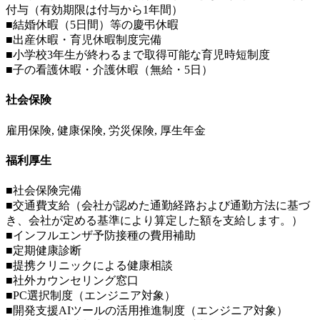
付与（有効期限は付与から1年間）
■結婚休暇（5日間）等の慶弔休暇
■出産休暇・育児休暇制度完備
■小学校3年生が終わるまで取得可能な育児時短制度
■子の看護休暇・介護休暇（無給・5日）
社会保険
雇用保険, 健康保険, 労災保険, 厚生年金
福利厚生
■社会保険完備
■交通費支給（会社が認めた通勤経路および通勤方法に基づ
き、会社が定める基準により算定した額を支給します。）
■インフルエンザ予防接種の費用補助
■定期健康診断
■提携クリニックによる健康相談
■社外カウンセリング窓口
■PC選択制度（エンジニア対象）
■開発支援AIツールの活用推進制度（エンジニア対象）