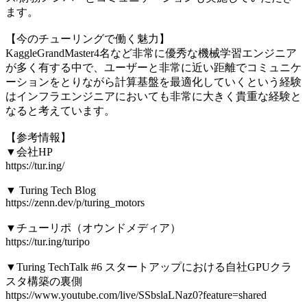
ます。
【今のチューリングで働く魅力】
KaggleGrandMaster4名など非常に優秀な機械学習エンジニア
が多く有する中で、ユーザーと非常に近い距離でコミュニケ
ーションをとりながら計算基盤を最適化していくという経験
はインフラエンジニアにおいても非常に大きく貴重な経験と
なると考えています。
【参考情報】
▼会社HP
https://tur.ing/
▼ Turing Tech Blog
https://zenn.dev/p/turing_motors
▼チューリポ（オウンドメディア）
https://tur.ing/turipo
▼Turing TechTalk #6 スタートアップにおける自社GPUクラ
スタ構築の裏側
https://www.youtube.com/live/SSbslaLNaz0?feature=shared