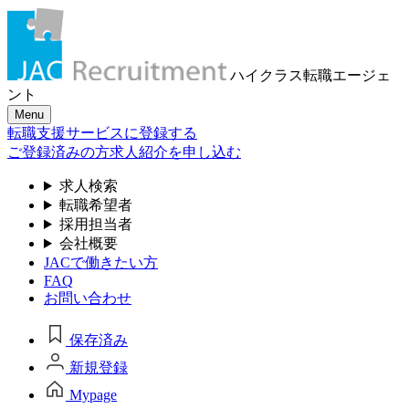
ハイクラス転職
エージェ
ント
Menu
転職支援サービスに登録する
ご登録済みの方
求人紹介を申し込む
求人検索
転職希望者
採用担当者
会社概要
JACで働きたい方
FAQ
お問い合わせ
保存済み
新規登録
Mypage