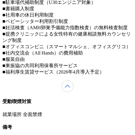
■駐車場代補助制度（U30エンジニア対象）
■書籍購入制度
■社用車の休日利用制度
■ベビーシッター利用割引制度
■妊活検査（AMH卵巣予備能力指数検査）の無料検査制度
■提携クリニックによる女性特有の健康相談無料カウンセリ
ング制度
■オフィスコンビニ（スマートマルシェ、オフィスグリコ）
■社内交流会（All Hands）の費用補助
■服装自由
■東振協の共同利用保養所サービス
■福利厚生賃貸サービス（2026年4月導入予定）
受動喫煙対策
就業場所 全面禁煙
備考