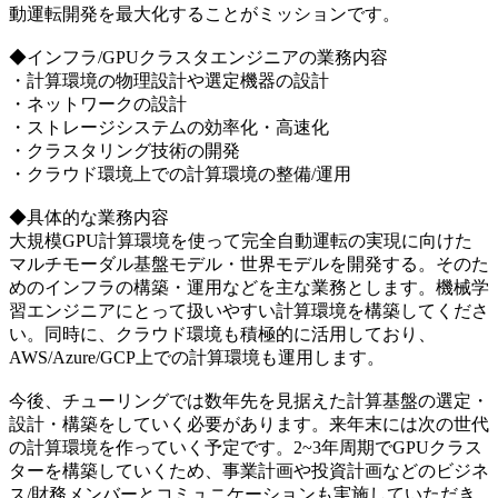
動運転開発を最大化することがミッションです。
◆インフラ/GPUクラスタエンジニアの業務内容
・計算環境の物理設計や選定機器の設計
・ネットワークの設計
・ストレージシステムの効率化・高速化
・クラスタリング技術の開発
・クラウド環境上での計算環境の整備/運用
◆具体的な業務内容
大規模GPU計算環境を使って完全自動運転の実現に向けた
マルチモーダル基盤モデル・世界モデルを開発する。そのた
めのインフラの構築・運用などを主な業務とします。機械学
習エンジニアにとって扱いやすい計算環境を構築してくださ
い。同時に、クラウド環境も積極的に活用しており、
AWS/Azure/GCP上での計算環境も運用します。
今後、チューリングでは数年先を見据えた計算基盤の選定・
設計・構築をしていく必要があります。来年末には次の世代
の計算環境を作っていく予定です。2~3年周期でGPUクラス
ターを構築していくため、事業計画や投資計画などのビジネ
ス/財務メンバーとコミュニケーションも実施していただき