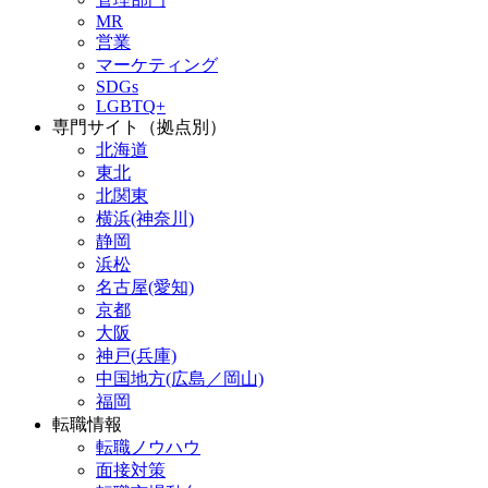
MR
営業
マーケティング
SDGs
LGBTQ+
専門サイト（拠点別）
北海道
東北
北関東
横浜(神奈川)
静岡
浜松
名古屋(愛知)
京都
大阪
神戸(兵庫)
中国地方(広島／岡山)
福岡
転職情報
転職ノウハウ
面接対策