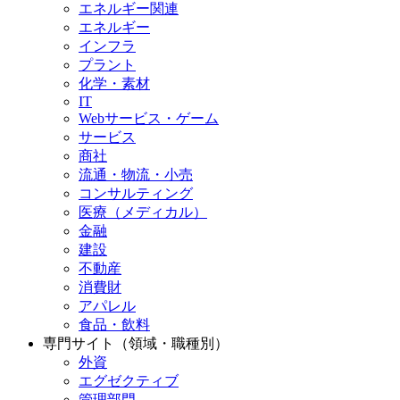
エネルギー関連
エネルギー
インフラ
プラント
化学・素材
IT
Webサービス・ゲーム
サービス
商社
流通・物流・小売
コンサルティング
医療（メディカル）
金融
建設
不動産
消費財
アパレル
食品・飲料
専門サイト（領域・職種別）
外資
エグゼクティブ
管理部門