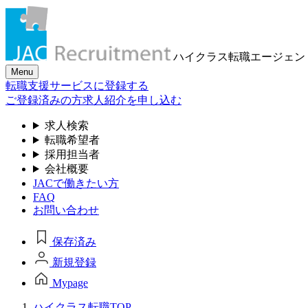
ハイクラス転職
エージェン
Menu
転職支援サービスに登録する
ご登録済みの方
求人紹介を申し込む
求人検索
転職希望者
採用担当者
会社概要
JACで働きたい方
FAQ
お問い合わせ
保存済み
新規登録
Mypage
ハイクラス転職TOP