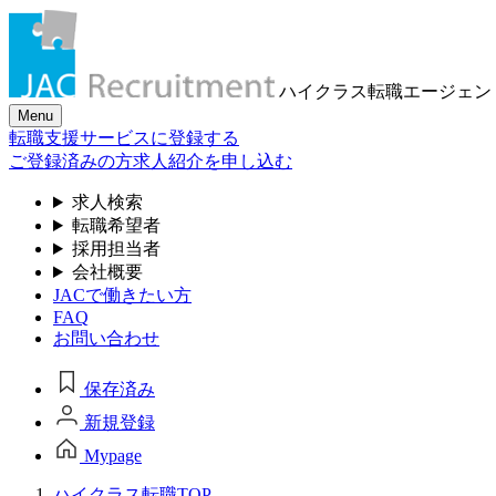
ハイクラス転職
エージェン
Menu
転職支援サービスに登録する
ご登録済みの方
求人紹介を申し込む
求人検索
転職希望者
採用担当者
会社概要
JACで働きたい方
FAQ
お問い合わせ
保存済み
新規登録
Mypage
ハイクラス転職TOP