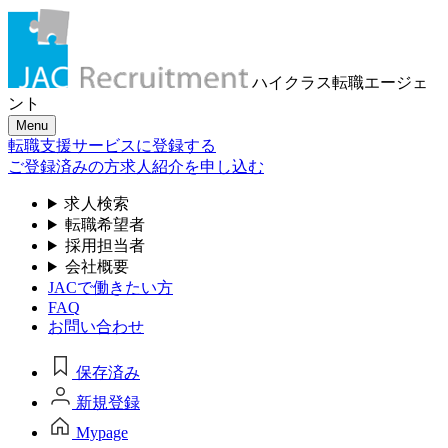
ハイクラス転職
エージェ
ント
Menu
転職支援サービスに登録する
ご登録済みの方
求人紹介を申し込む
求人検索
転職希望者
採用担当者
会社概要
JACで働きたい方
FAQ
お問い合わせ
保存済み
新規登録
Mypage