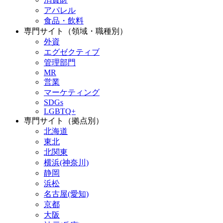
アパレル
食品・飲料
専門サイト（領域・職種別）
外資
エグゼクティブ
管理部門
MR
営業
マーケティング
SDGs
LGBTQ+
専門サイト（拠点別）
北海道
東北
北関東
横浜(神奈川)
静岡
浜松
名古屋(愛知)
京都
大阪