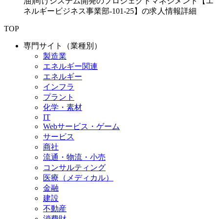
油)向けシステム開発のプロジェクトマネジメント【エ
ネルギービジネス事業部-101-25】の求人情報詳細
TOP
専門サイト（業種別）
製造業
エネルギー関連
エネルギー
インフラ
プラント
化学・素材
IT
Webサービス・ゲーム
サービス
商社
流通・物流・小売
コンサルティング
医療（メディカル）
金融
建設
不動産
消費財