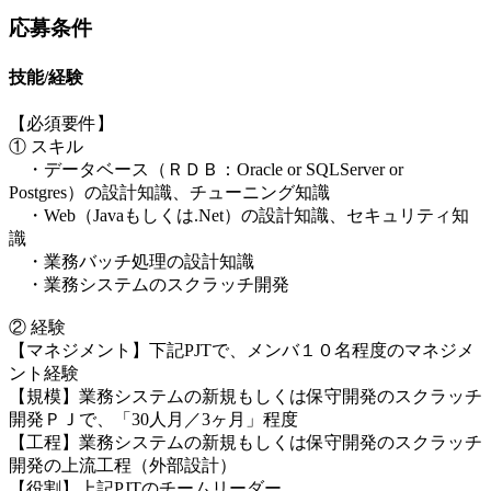
応募条件
技能/経験
【必須要件】
① スキル
・データベース（ＲＤＢ：Oracle or SQLServer or
Postgres）の設計知識、チューニング知識
・Web（Javaもしくは.Net）の設計知識、セキュリティ知
識
・業務バッチ処理の設計知識
・業務システムのスクラッチ開発
② 経験
【マネジメント】下記PJTで、メンバ１０名程度のマネジメ
ント経験
【規模】業務システムの新規もしくは保守開発のスクラッチ
開発ＰＪで、「30人月／3ヶ月」程度
【工程】業務システムの新規もしくは保守開発のスクラッチ
開発の上流工程（外部設計）
【役割】上記PJTのチームリーダー