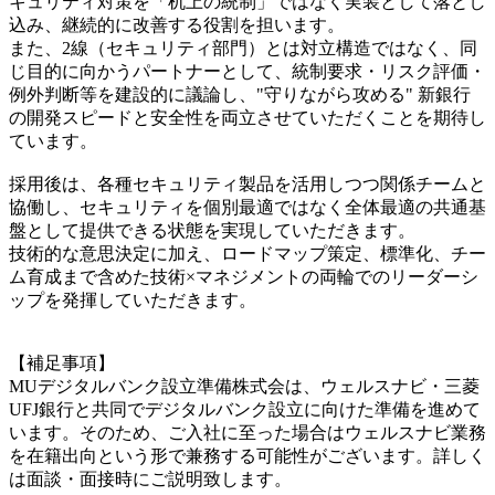
キュリティ対策を「机上の統制」ではなく実装として落とし
込み、継続的に改善する役割を担います。
また、2線（セキュリティ部門）とは対立構造ではなく、同
じ目的に向かうパートナーとして、統制要求・リスク評価・
例外判断等を建設的に議論し、"守りながら攻める" 新銀行
の開発スピードと安全性を両立させていただくことを期待し
ています。
採用後は、各種セキュリティ製品を活用しつつ関係チームと
協働し、セキュリティを個別最適ではなく全体最適の共通基
盤として提供できる状態を実現していただきます。
技術的な意思決定に加え、ロードマップ策定、標準化、チー
ム育成まで含めた技術×マネジメントの両輪でのリーダーシ
ップを発揮していただきます。
【補足事項】
MUデジタルバンク設立準備株式会は、ウェルスナビ・三菱
UFJ銀行と共同でデジタルバンク設立に向けた準備を進めて
います。そのため、ご入社に至った場合はウェルスナビ業務
を在籍出向という形で兼務する可能性がございます。詳しく
は面談・面接時にご説明致します。