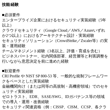
技能/経験
■必須要件
エンタープライズ企業におけるセキュリティ実装経験（5年
以上）
クラウドセキュリティ（Google Cloud／AWS／Azureいずれ
か2つ以上）におけるアーキテクチャ設計・実装経験
セキュリティソリューション（CrowdStrike／Zscaler等）の実
装・運用経験
チームマネジメント経験（3名以上、評価・育成を含む）
ビジネスパートナー、社内関係部署、経営層等と利害調整を
行いながら意思決定を前に進めた経験
■歓迎要件
CRI Profile や NIST SP 800-53 等、一般的な統制フレームワー
クをベースとした実装経験
金融機関向け（または同等の高規制・高機密領域）でのセキ
ュリティ実装経験
ゼロトラスト、EDR、SASE/SWG、IDガバナンス等の領域
での導入・運用・改善経験
セキュリティ関連資格（例：CISSP、CISM、CCSP、各クラ