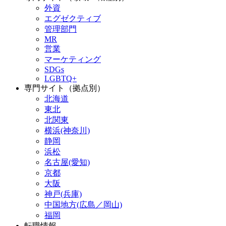
外資
エグゼクティブ
管理部門
MR
営業
マーケティング
SDGs
LGBTQ+
専門サイト（拠点別）
北海道
東北
北関東
横浜(神奈川)
静岡
浜松
名古屋(愛知)
京都
大阪
神戸(兵庫)
中国地方(広島／岡山)
福岡
転職情報