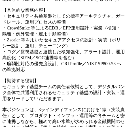
【具体的な業務内容】
・セキュリティ共通基盤としての標準アーキテクチャ、ガー
ドレール、運用プロセスの整備
・CrowdStrike 等によるEDR／EPP運用設計・実装（検知・
隔離・例外管理・運用手順整備）
・Zscaler 等を用いたセキュアアクセスの設計・実装（ポリ
シー設計、運用、チューニング）
・ログ／監視基盤と連携した検知強化、アラート設計、運用
高度化（SIEM／SOC連携等を含む）
・脆弱性対応の優先度設計、CRI Profile／NIST SP800-53 へ
の準拠対応
【期待する役割】
セキュリティ基盤チームの責任者候補として、デジタルバン
ク全体で共通利用されるセキュリティ基盤の設計・実装・運
用をリードしていただきます。
本ポジションは、3ラインディフェンスにおける1線（実装責
任）として、プロダクト・インフラ・運用等の各チームと密
に連携しながら、極めて高い水準が求められる金融機関のセ