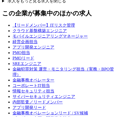
求人をもっと見る
求人を閉じる
この企業が募集中のほかの求人
【リードメンバー】ITリスク管理
クラウド基盤構築エンジニア
モバイルエンジニアリングマネージャー
経営企画担当
アプリ開発エンジニア
PMO担当
PMOリード
SREエンジニア
金融犯罪対策 運営・モニタリング担当（実務・BPO管
理）
金融事務オペレーター
コーポレートIT担当
情報セキュリティ担当
サイバーセキュリティエンジニア
内部監査／リードメンバー
アプリ開発リード
金融事務オペレーションリード / SV候補