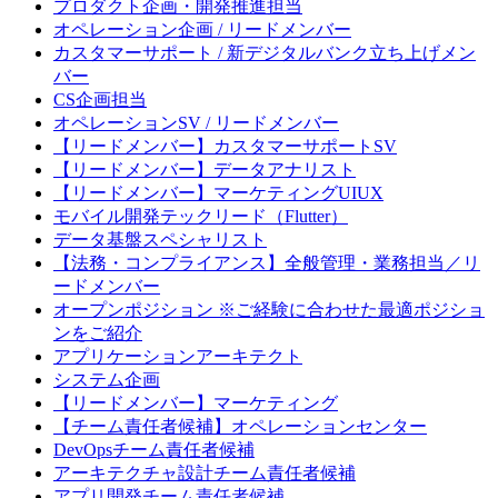
プロダクト企画・開発推進担当
オペレーション企画 / リードメンバー
カスタマーサポート / 新デジタルバンク立ち上げメン
バー
CS企画担当
オペレーションSV / リードメンバー
【リードメンバー】カスタマーサポートSV
【リードメンバー】データアナリスト
【リードメンバー】マーケティングUIUX
モバイル開発テックリード（Flutter）
データ基盤スペシャリスト
【法務・コンプライアンス】全般管理・業務担当／リ
ードメンバー
オープンポジション ※ご経験に合わせた最適ポジショ
ンをご紹介
アプリケーションアーキテクト
システム企画
【リードメンバー】マーケティング
【チーム責任者候補】オペレーションセンター
DevOpsチーム責任者候補
アーキテクチャ設計チーム責任者候補
アプリ開発チーム責任者候補