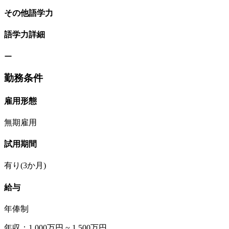
その他語学力
語学力詳細
ー
勤務条件
雇用形態
無期雇用
試用期間
有り(3か月)
給与
年俸制
年収：1,000万円 ~ 1,500万円