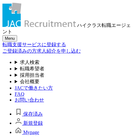
ハイクラス転職
エージェ
ント
Menu
転職支援サービスに登録する
ご登録済みの方
求人紹介を申し込む
求人検索
転職希望者
採用担当者
会社概要
JACで働きたい方
FAQ
お問い合わせ
保存済み
新規登録
Mypage