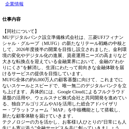
企業情報
仕事内容
【同社について】
MUデジタルバンク設立準備株式会社は、三菱UFJフィナン
シャル・グループ（MUFG）の新たなリテール戦略の中核と
して、2026年度後半の開業を目指し設立されました。金利環
境の変化やデジタル化の進展、資産運用ニーズの高まりなど
大きな転換点を迎えている金融業界において、金融の"わか
りにくさ"を解消し、生涯にわたって前向きな金融体験を届
けるサービスの提供を目指しています。
MUFG全体の約6,000万人の顧客基盤に向けて、これまでに
ないスケールとスピードで、唯一無二のデジタルバンクを立
ち上げます。具体的には、Google Cloudによるフルクラウド
基盤の活用や、ウェルスナビ株式会社と共同開発を進めてい
る、独自アルゴリズムやAIを活用した総合アドバイザリ
ー・プラットフォーム「MAP」を中核機能として搭載し、
新たな顧客体験を届けていきます。
テクノロジーの力を活かし、お客様1人ひとりの”日常にも人
生にも寄り添う”金融サービスを共に創っていきましょう。