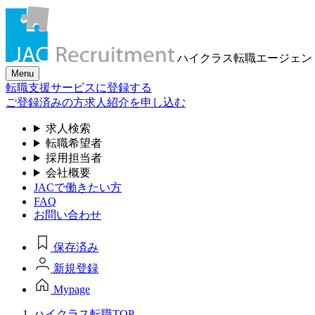
ハイクラス転職
エージェン
Menu
転職支援サービスに登録する
ご登録済みの方
求人紹介を申し込む
求人検索
転職希望者
採用担当者
会社概要
JACで働きたい方
FAQ
お問い合わせ
保存済み
新規登録
Mypage
ハイクラス転職TOP