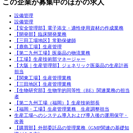
この企業が募集中のほかの求人
設備管理
設備管理
【安全管理部】電子添文・適性使用資材の作成業務
【開発部】臨床開発業務
【三田工場地区】常勤保健師
【鹿島工場】生産管理
【第二九州工場】医薬品の物流業務
【工場】生産技術部マネージャー
【大阪｜生産管理部】ジェネリック医薬品の生産計画
担当
【関東工場】生産管理業務
【三田地区】生産管理業務
【生物研究部】生物学的同等性（BE）関連業務の担当
者
【第二九州工場（福岡）】生産技術部長
【福岡・工場】生産管理業務 生産調整担当
生産工場へのシステム導入および導入後の運用保守・
改善
【購買部】外部委託品の管理業務《GMP関連の基礎知