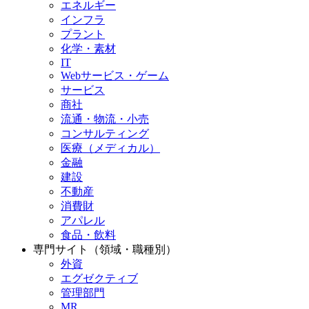
エネルギー
インフラ
プラント
化学・素材
IT
Webサービス・ゲーム
サービス
商社
流通・物流・小売
コンサルティング
医療（メディカル）
金融
建設
不動産
消費財
アパレル
食品・飲料
専門サイト（領域・職種別）
外資
エグゼクティブ
管理部門
MR