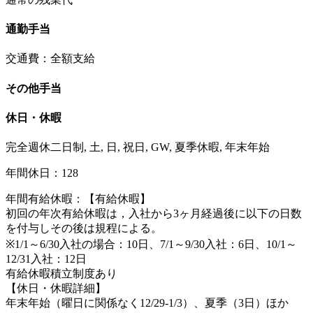
通勤手当
交通費：全額支給
その他手当
休日・休暇
完全週休二日制, 土, 日, 祝日, GW, 夏季休暇, 年末年始
年間休日：128
年間有給休暇：【有給休暇】
初回の年次有給休暇は，入社から3ヶ月経過後に以下の日数
を付与しその後は規程による。
※1/1～6/30入社の場合：10日、7/1～9/30入社：6日、10/1～
12/31入社：12日
有給休暇積立制度あり
【休日・休暇詳細】
年末年始（曜日に関係なく12/29-1/3）、夏季（3日）ほか