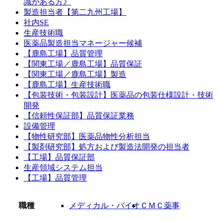
識がある方》
製造担当者【第二九州工場】
社内SE
生産技術職
医薬品製造担当マネージャー候補
【鹿島工場】品質管理
【関東工場／鹿島工場】品質保証
【関東工場／鹿島工場】製造
【鹿島工場】生産技術職
【包装技術・包装設計】医薬品の包装仕様設計・技術
開発
【信頼性保証部】品質保証業務
設備管理
【物性研究部】医薬品物性分析担当
【製剤研究部】処方および製造法開発の担当者
【工場】品質保証部
生産領域システム担当
【工場】品質管理
職種
メディカル・バイオ
ＣＭＣ薬事