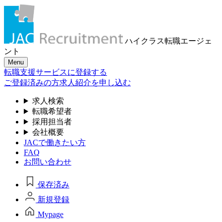
ハイクラス転職
エージェ
ント
Menu
転職支援サービスに登録する
ご登録済みの方
求人紹介を申し込む
求人検索
転職希望者
採用担当者
会社概要
JACで働きたい方
FAQ
お問い合わせ
保存済み
新規登録
Mypage